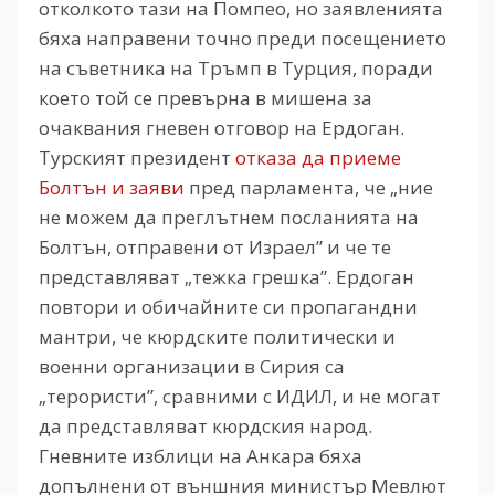
отколкото тази на Помпео, но заявленията
бяха направени точно преди посещението
на съветника на Тръмп в Турция, поради
което той се превърна в мишена за
очаквания гневен отговор на Ердоган.
Турският президент
отказа да приеме
Болтън и заяви
пред парламента, че „ние
не можем да преглътнем посланията на
Болтън, отправени от Израел” и че те
представляват „тежка грешка”. Ердоган
повтори и обичайните си пропагандни
мантри, че кюрдските политически и
военни организации в Сирия са
„терористи”, сравними с ИДИЛ, и не могат
да представляват кюрдския народ.
Гневните изблици на Анкара бяха
допълнени от външния министър Мевлют