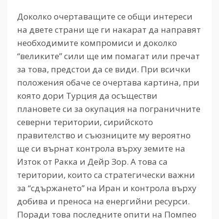
Доколко очертаващите се общи интереси
на двете страни ще ги накарат да направят
необходимите компромиси и доколко
“великите” сили ще им помагат или пречат
за това, предстои да се види. При всички
положения обаче се очертава картина, при
която дори Турция да осъществи
плановете си за окупация на пограничните
северни територии, сирийското
правителство и съюзниците му вероятно
ще си върнат контрола върху земите на
Изток от Ракка и Дейр Зор. А това са
територии, които са стратегически важни
за “сдържането” на Иран и контрола върху
добива и преноса на енергийни ресурси.
Поради това последните опити на Помпео