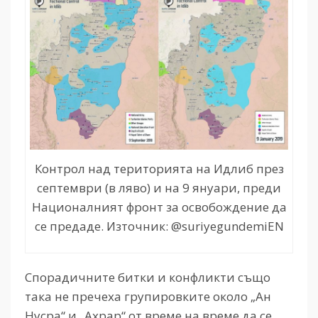
Контрол над територията на Идлиб през
септември (в ляво) и на 9 януари, преди
Националният фронт за освобождение да
се предаде. Източник: @suriyegundemiEN
Спорадичните битки и конфликти също
така не пречеха групировките около „Ан
Нусра“ и „Ахрар“ от време на време да се