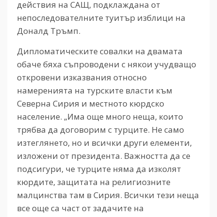
действия на САЩ, подклажданa от
непоследователните туитър изблици на
Доналд Тръмп.
Дипломатическите совалки на двамата
обаче бяха съпроводени с някои учудващо
откровени изказвания относно
намеренията на турските власти към
Северна Сирия и местното кюрдско
население. „Има още много неща, които
трябва да договорим с турците. Не само
изтеглянето, но и всички други елементи,
изложени от президента. Важността да се
подсигури, че турците няма да изколят
кюрдите, защитата на религиозните
малцинства там в Сирия. Всички тези неща
все още са част от задачите на