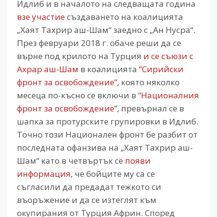
Идлиб и в началото на следващата година
взе участие
създаването на коалицията
„Хаят Тахрир аш-Шам“ заедно с „Ан Нусра“.
През февруари 2018 г. обаче реши да се
върне под крилото на Турция
и се съюзи с
Ахрар аш-Шам
в коалицията
“Сирийски
фронт за освобождение”
, която няколко
месеца по-късно се включи в “
Националния
фронт за освобождение
”, превърнал се в
шапка за протурските групировки в Идлиб.
Точно този Национален фронт бе разбит от
последната офанзива на „Хаят Тахрир аш-
Шам“ като в четвъртък се
появи
информация
, че бойците му са се
съгласили да предадат тежкото си
въоръжение и да се изтеглят към
окупирания от Турция Африн. Според