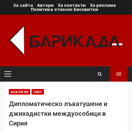
Skip
За сайта
Автори
За контакти
За реклама
Политика относно Бисквитки
to
content
Primary
Menu
АНАЛИЗИ
СВЯТ
Дипломатическо лъкатушене и
джихадистки междуособици в
Сирия