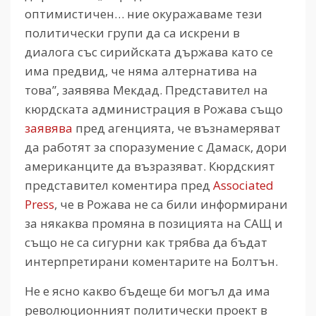
оптимистичен… ние окуражаваме тези
политически групи да са искрени в
диалога със сирийската държава като се
има предвид, че няма алтернатива на
това”, заявява Мекдад. Представител на
кюрдската администрация в Рожава също
заявява
пред агенцията, че възнамеряват
да работят за споразумение с Дамаск, дори
американците да възразяват. Кюрдският
представител коментира пред
Associated
Press
, че в Рожава не са били информирани
за някаква промяна в позицията на САЩ и
също не са сигурни как трябва да бъдат
интерпретирани коментарите на Болтън.
Не е ясно какво бъдеще би могъл да има
революционният политически проект в