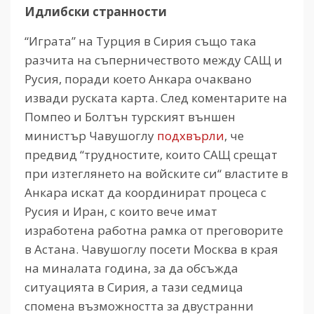
Идлибски странности
“Играта” на Турция в Сирия също така
разчита на съперничеството между САЩ и
Русия, поради което Анкара очаквано
извади руската карта. След коментарите на
Помпео и Болтън турският външен
министър Чавушоглу
подхвърли
, че
предвид “трудностите, които САЩ срещат
при изтеглянето на войските си“ властите в
Анкара искат да координират процеса с
Русия и Иран, с които вече имат
изработена работна рамка от преговорите
в Астана. Чавушоглу посети Москва в края
на миналата година, за да обсъжда
ситуацията в Сирия, а тази седмица
спомена възможността за двустранни