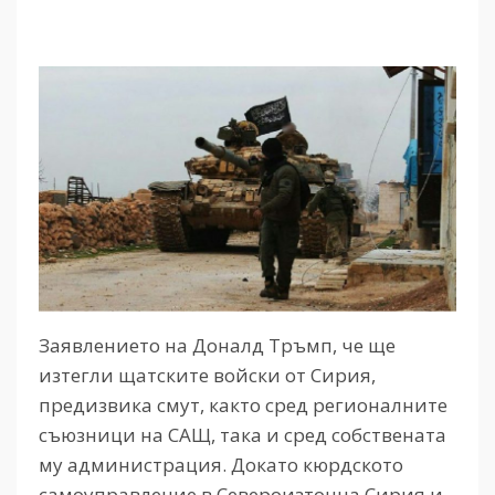
Заявлението на Доналд Тръмп, че ще
изтегли щатските войски от Сирия,
предизвика смут, както сред регионалните
съюзници на САЩ, така и сред собствената
му администрация. Докато кюрдското
самоуправление в Североизточна Сирия и