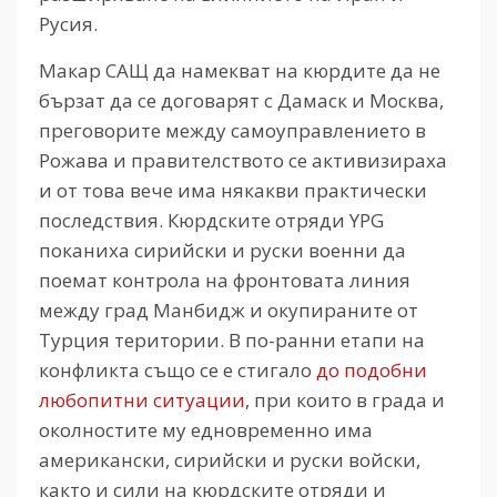
Русия.
Макар САЩ да намекват на кюрдите да не
бързат да се договарят с Дамаск и Москва,
преговорите между самоуправлението в
Рожава и правителството се активизираха
и от това вече има някакви практически
последствия. Кюрдските отряди YPG
поканиха сирийски и руски военни да
поемат контрола на фронтовата линия
между град Манбидж и окупираните от
Турция територии. В по-ранни етапи на
конфликта също се е стигало
до подобни
любопитни ситуации
, при които в града и
околностите му едновременно има
американски, сирийски и руски войски,
както и сили на кюрдските отряди и