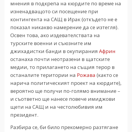
мнения в подкрепа на кюрдите по време на
изненадващото си посещение при
контингента на САЩ в Ирак (откъдето не е
показал никакво намерение да се изтегля).
Освен това, ако издевателствата на
турските военни и съюзните им
джихадистки банди в окупирания
Африн
останаха почти неотразени в щатските
медии, то прилагането на същия терор в
останалите територии на
Рожава
(както се
нарича политическият проект на кюрдите),
вероятно ще получи по-голямо внимание –
и съответно ще нанесе повече имиджови
щети на САЩ и на честолюбивия им
президент.
Разбира се, би било прекомерно разтягане