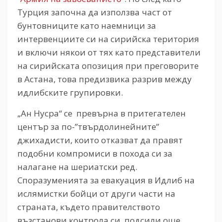
Турция започна да използва част от
бунтовниците като наемници за
интервенциите си на сирийска територия
и включи някои от тях като представители
на сирийската опозиция при преговорите
в Астана, това предизвика разрив между
идлибските групировки.
„Ан Нусра“ се превърна в притегателен
център за по-”твърдолинейните”
джихадисти, които отказват да правят
подобни компромиси в похода си за
налагане на шериатски ред.
Споразуменията за евакуация в Идлиб на
ислямистки бойци от други части на
страната, където правителството
възстанови контрола си, подсили още