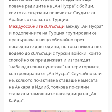
повече редиците на „Ан Нусра“ с бойци,
които са свързани повече със Саудитска
Арабия, отколкото с Турция.
Междуособните сблъсъци
между „Ан Нусра“
и подопечните на Турция групировки се
превърнаха в нещо обичайно през
последните две години, но това никога не е
водело до сблъсъци с турски войски, които
спокойно се придвижват и изграждат
“наблюдателни пунктове” на териториите,
контролирани от „Ан Нусра“. Случайно или
не, колкото по-активна ставаше намесата
на Анкара в Идлиб, толкова по-силни
ставаха и тамошните наследници на „Ал
Кайда“.