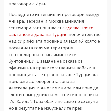
преговори с Иран.
Последните интензивни преговори между
Анкара, Техеран и Москва миналия
септември завършиха със
сделка, която
фактически дава на Турция
попечителство
над сирийската провинция Идлиб, която е
последната голяма територия,
контролирана от ислямистките
бунтовници. В замяна на отказа от
офанзива на правителствените войски в
провинцията се предполагаше Турция да
приложи договорената зона за
деескалация и да елиминира или поне да
сложи намордник на местните клонове на
„Ал Кайда“. Това обаче не само не се случи,
но в резултат на избухналите през