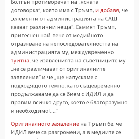
Болтън противоречат на „ясната
договорка”, която има с Тръмп,
и добавя
, че
„елементи от администрацията на САЩ
казват различни неща”. Самият Тръмп,
притеснен най-вече от медийното
отразяване на непоследователността на
администрацията му, междувременно
туитна
, че изявленията на съветниците му
„не се различават от оригиналните
заявления” и че „ще напускаме с
подходящото темпо, като същевременно
продължаваме да се бием с ИДИЛ и да
правим всичко друго, което е благоразумно
и необходимо!…..”
Оригиналното заявление
на Тръмп бе, че
ИДИЛ вече са разгромени, а в медиите се