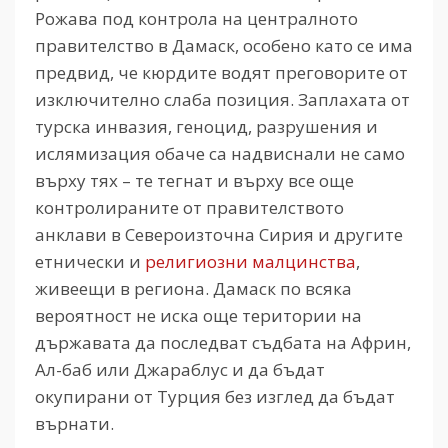
Рожава под контрола на централното
правителство в Дамаск, особено като се има
предвид, че кюрдите водят преговорите от
изключително слаба позиция. Заплахата от
турска инвазия, геноцид, разрушения и
ислямизация обаче са надвиснали не само
върху тях – те тегнат и върху все още
контролираните от правителството
анклави в Североизточна Сирия и другите
етнически и
религиозни малцинства
,
живеещи в региона. Дамаск по всяка
вероятност не иска още територии на
държавата да последват съдбата на Африн,
Ал-баб или Джараблус и да бъдат
окупирани от Турция без изглед да бъдат
върнати.