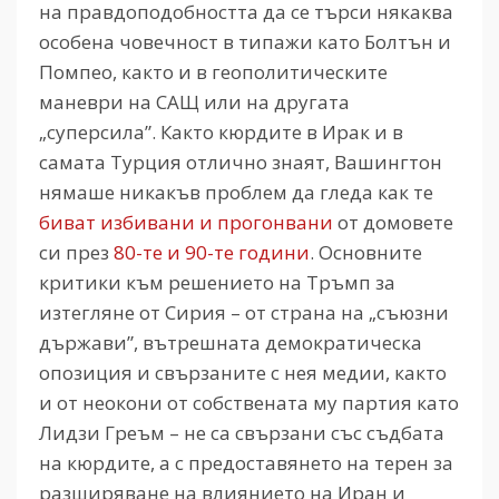
на правдоподобността да се търси някаква
особена човечност в типажи като Болтън и
Помпео, както и в геополитическите
маневри на САЩ или на другата
„суперсила”. Както кюрдите в Ирак и в
самата Турция отлично знаят, Вашингтон
нямаше никакъв проблем да гледа как те
биват избивани и прогонвани
от домовете
си през
80-те и 90-те години
. Основните
критики към решението на Тръмп за
изтегляне от Сирия – от страна на „съюзни
държави”, вътрешната демократическа
опозиция и свързаните с нея медии, както
и от неокони от собствената му партия като
Лидзи Греъм – не са свързани със съдбата
на кюрдите, а с предоставянето на терен за
разширяване на влиянието на Иран и