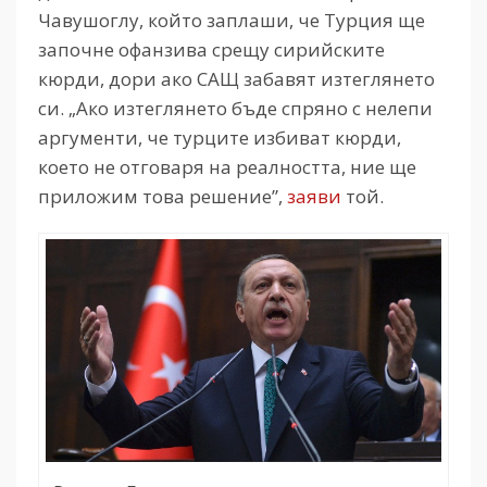
Чавушоглу, който заплаши, че Турция ще
започне офанзива срещу сирийските
кюрди, дори ако САЩ забавят изтеглянето
си. „Ако изтеглянето бъде спряно с нелепи
аргументи, че турците избиват кюрди,
което не отговаря на реалността, ние ще
приложим това решение”,
заяви
той.