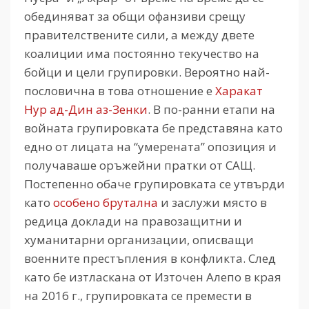
обединяват за общи офанзиви срещу
правителствените сили, а между двете
коалиции има постоянно текучество на
бойци и цели групировки. Вероятно най-
пословична в това отношение е
Харакат
Нур ад-Дин аз-Зенки
. В по-ранни етапи на
войната групировката бе представяна като
едно от лицата на “умерената” опозиция и
получаваше оръжейни пратки от САЩ.
Постепенно обаче групировката се утвърди
като
особено брутална
и заслужи място в
редица доклади на правозащитни и
хуманитарни организации, описващи
военните престъпления в конфликта. След
като бе изтласкана от Източен Алепо в края
на 2016 г., групировката се премести в