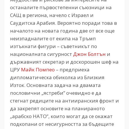
останалите първостепенни съюзници на
САЩ в региона, начело с Израел и
Саудитска Арабия. Вероятно поради това в
началото на новата година две от все още
неизпадналите от екипа на Тръмп
изтъкнати фигури – съветникът по
националната сигурност
Джон Болтън
и
държавният секретар и доскорошен шеф на
ЦРУ
Майк Помпео
– предприеха
дипломатическа обиколка из Близкия
Изток. Основната задача на двамата
пословични „ястреби” очевидно е да
стегнат редиците на антииранския фронт и
да закрепят основите на планираното
„арабско НАТО”, които могат да се окажат
подкопани от несигурността за бъдещите