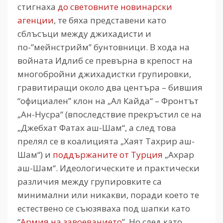
стигнаха
до световните новинарски
агенции
, те бяха представени като
сблъсъци между джихадисти и
по-”мейнстрийм” бунтовници. В хода на
войната Идлиб се превърна в крепост на
многобройни джихадистки групировки,
гравитиращи около два центъра – бившия
“официален” клон на „Ал Кайда“ – Фронтът
„Ан-Нусра“ (впоследствие прекръстил се на
„Джебхат Фатах аш-Шам“, а след това
прелял се в коалицията „Хаят Тахрир аш-
Шам“) и
поддържаните от Турция
„Ахрар
аш-Шам“. Идеологическите и практически
различия между групировките са
минимални или никакви, поради което те
естествено се съюзяваха под шапки като
“
Армия на завоеванието
”. Но след като