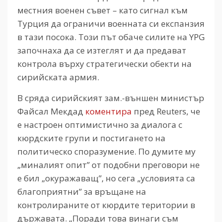
местния военен съвет – като сигнал към
Турция да ограничи военната си експанзия
в тази посока. Този път обаче силите на YPG
започнаха да се изтеглят и да предават
контрола върху стратегически обекти на
сирийската армия.
В сряда сирийският зам.-външен министър
Файсал Мекдад
коментира
пред Reuters, че
е настроен оптимистично за диалога с
кюрдските групи и постигането на
политическо споразумение. По думите му
„миналият опит” от подобни преговори не
е бил „окуражаващ”, но сега „условията са
благоприятни” за връщане на
контролираните от кюрдите територии в
държавата. „Поради това винаги съм