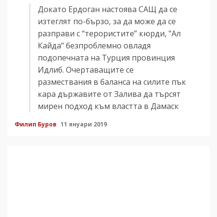
Докато Ердоган настоява САЩ да се
изтеглят по-бързо, за да може да се
разправи с “терористите” кюрди, "Ал
Кайда" безпроблемно овладя
подопечната на Турция провинция
Идлиб. Очертаващите се
размествания в баланса на силите пък
кара държавите от Залива да търсят
мирен подход към властта в Дамаск
Филип Буров
11 януари 2019