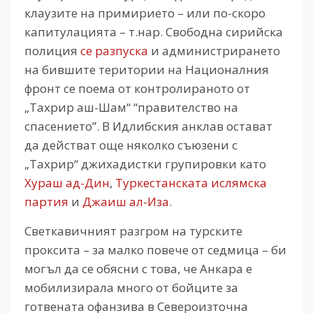
клаузите на примирието – или по-скоро
капитулацията – т.нар. Свободна сирийска
полиция
се разпуска
и администрирането
на бившите територии на Националния
фронт се поема от контролираното от
„Тахрир аш-Шам“ “правителство на
спасението”. В Идлибския анклав остават
да действат още няколко съюзени с
„Тахрир“ джихадистки групировки като
Хураш ад-Дин
,
Туркестанската ислямска
партия
и
Джаиш ал-Иза
.
Светкавичният разгром на турските
проксита – за малко повече от седмица – би
могъл да се обясни с това, че Анкара е
мобилизирала много от бойците за
готвената офанзива в Североизточна