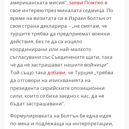
американската мисия”,
заяви Помпео
в
свое интервю през миналата седмица. По
време на визитата си в Израел Болтън от
своя страна декларира – „не смятам, че
турците трябва да предприемат военни
действия, без те да са изцяло
координирани или най-малкото
съгласувани със Съединените щати, така
че да не застрашават нашите войници”.
Той също така
добави
, че Турция „трябва
да отговори на изискванията на
президента сирийските опозиционни
сили, които се биха заедно с нас, да не
бъдат застрашавани”.
Формулировката на Болтън бе една идея
по-мека и подлежаща на интерпретации,