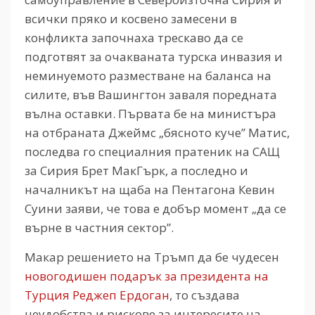
всички пряко и косвено замесени в
конфликта започнаха трескаво да се
подготвят за очакваната турска инвазия и
неминуемото разместване на баланса на
силите, във Вашингтон заваля поредната
вълна оставки. Първата бе на министъра
на отбраната Джеймс „бясното куче” Матис,
последва го специалния пратеник на САЩ
за Сирия Брет МакГърк, а последно и
началникът на щаба на Пентагона Кевин
Суини заяви, че това е добър момент „да се
върне в частния сектор”.
Макар решението на Тръмп да бе чудесен
новогодишен подарък за президента на
Турция Реджеп Ердоган
, то създава
неудобства и рискове за интересите на