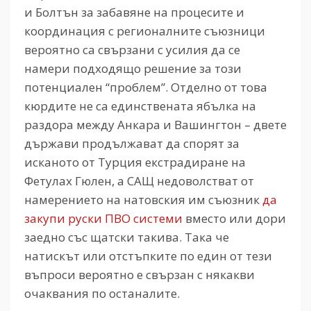
и Болтън за забавяне на процесите и
координация с регионалните съюзници
вероятно са свързани с усилия да се
намери подходящо решение за този
потенциален “проблем”. Отделно от това
кюрдите не са единствената ябълка на
раздора между Анкара и Вашингтон – двете
държави продължават да спорят за
исканото от Турция екстрадиране на
Фетулах Гюлен, а САЩ недоволстват от
намерението на натовския им съюзник
да
закупи руски ПВО системи
вместо или дори
заедно със щатски такива. Така че
натискът или отстъпките по един от тези
въпроси вероятно е свързан с някакви
очаквания по останалите.