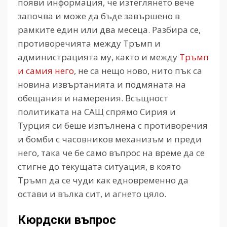
появи информация, че изтеглянето вече
започва и може да бъде завършено в
рамките един или два месеца. Разбира се,
противоречията между Тръмп и
администрацията му, както и между
Тръмп
и самия него
, не са нещо ново, нито пък са
новина извъртанията и подмяната на
обещания и намерения. Всъщност
политиката на САЩ спрямо Сирия и
Турция си беше изпълнена с противоречия
и бомби с часовников механизъм и преди
него, така че бе само въпрос на време да се
стигне до текущата ситуация, в която
Тръмп да се чуди как едновременно да
остави и вълка сит, и агнето цяло.
Кюрдски въпрос