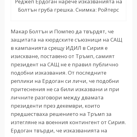
Реджеп Ердоган нарече изказванията на
Болтън груба грешка. Снимка: Ройтерс
Макар Болтън и Помпео да твърдят, че
защитата на кюрдските съюзници на САЩ
в кампанията срещу ИДИЛ в Сирия е
изискване, поставено от Тръмп, самият
президент на САЩ не е правил публично
подобни изказвания. От последните
реплики на Ердоган си личи, че подобни
притеснения не са били изказвани и при
личните разговори между двамата
президенти през декември, които
предшестваха решението на Тръмп за
изтегляне на военния контингент от Сирия.
Ердоган твърди, че изказванията на