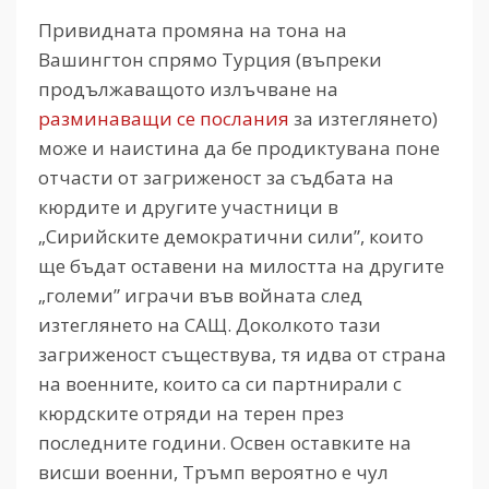
Привидната промяна на тона на
Вашингтон спрямо Турция (въпреки
продължаващото излъчване на
разминаващи се послания
за изтеглянето)
може и наистина да бе продиктувана поне
отчасти от загриженост за съдбата на
кюрдите и другите участници в
„Сирийските демократични сили”, които
ще бъдат оставени на милостта на другите
„големи” играчи във войната след
изтеглянето на САЩ. Доколкото тази
загриженост съществува, тя идва от страна
на военните, които са си партнирали с
кюрдските отряди на терен през
последните години. Освен оставките на
висши военни, Тръмп вероятно е чул