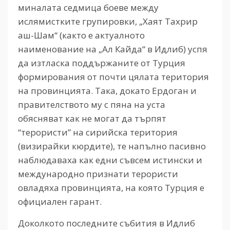
миналата седмица боеве между
ислямистките групировки, „Хаят Тахрир
аш-Шам“ (както е актуалното
наименование на „Ал Кайда“ в Идлиб) успя
да изтласка поддържаните от Турция
формирования от почти цялата територия
на провинцията. Така, докато Ердоган и
правителството му с пяна на уста
обясняват как не могат да търпят
“терористи” на сирийска територия
(визирайки кюрдите), те напълно пасивно
наблюдаваха как едни съвсем истински и
международно признати терористи
овладяха провинцията, на която Турция е
официален гарант.
Доколкото последните събития в Идлиб