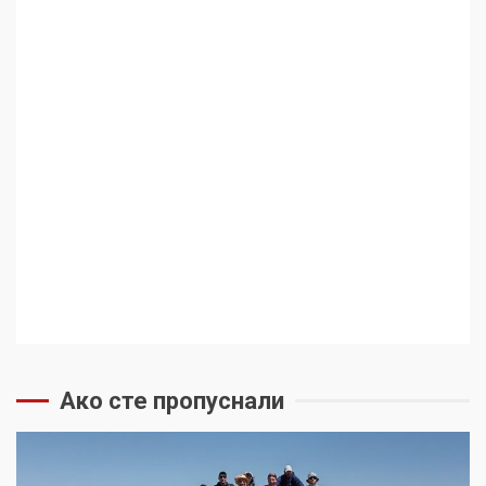
Защо „Америка за
България“ обяви война на
ген. Румен Радев?
4
Най-голямата грешка в
историята на науката
5
Ако сте пропуснали