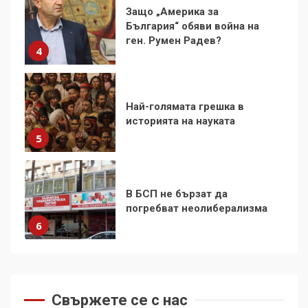
Защо „Америка за
Аз съм изследовател на
България“ обяви война на
геноцида. Навлизаме в
ген. Румен Радев?
4
ужасяваща нова епоха
3
Най-голямата грешка в
Съединените щати вече
историята на науката
дори не се преструват, че
5
не подкрепят терористи
4
В БСП не бързат да
Как се вземат милиони за
погребват неолиберализма
чужд труд
6
5
Фоторазказ: изоставеният
плувен басейн в Кюстендил
Свържете се с нас