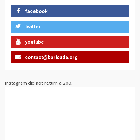
7
facebook
В Казанлък се питат какво
twitter
би правил Георги Кирков
днес (СНИМКИ)
1
youtube
contact@baricada.org
Кой е Валю Пропозишъна в
българския мениджмънт?
2
Instagram did not return a 200.
Един рециклиран десен
проект, моля. Опаковайте
ми го в неутрално зелено
3