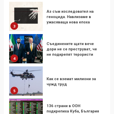
Защо „Америка за
Аз съм изследовател на
България“ обяви война на
геноцида. Навлизаме в
ген. Румен Радев?
4
ужасяваща нова епоха
3
Най-голямата грешка в
Съединените щати вече
историята на науката
дори не се преструват, че
5
не подкрепят терористи
4
В БСП не бързат да
Как се вземат милиони за
погребват неолиберализма
чужд труд
6
5
136 страни в ООН
Фоторазказ: изоставеният
подкрепиха Куба, България
плувен басейн в Кюстендил