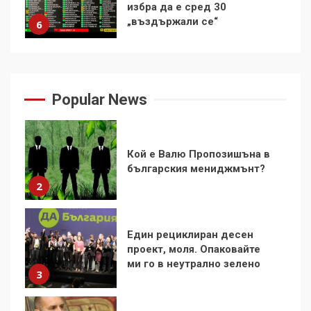
избра да е сред 30
7
„въздържали се“
6
В Казанлък се питат какво
Удължаването на „Чат
би правил Георги Кирков
контрола“ в ЕС е обида за
днес (СНИМКИ)
1
Popular News
демокрацията
7
За 100-годишнината на
Кой е Валю Пропозишъна в
Фидел Кастро – изкачване
българския мениджмънт?
на Черни връх по неговите
2
стъпки от 1972 г.
1
Един рециклиран десен
проект, моля. Опаковайте
Цената на войната
ми го в неутрално зелено
3
2