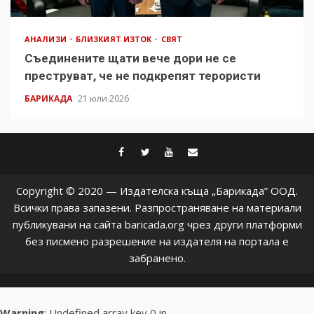
АНАЛИЗИ
БЛИЗКИЯТ ИЗТОК
СВЯТ
Съединените щати вече дори не се
преструват, че не подкрепят терористи
БАРИКАДА
21 юли 2026
facebook
twitter
youtube
contact@baric
Copyright © 2020 — Издателска къща „Барикада” ООД.
Всички права запазени. Разпространяване на материали
публикувани на сайта baricada.org чрез други платформи
без писмено разрешение на издателя на портала е
забранено.
Warning
: Undefined array key 0 in