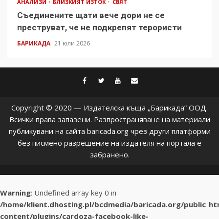
АНАЛИЗИ
БЛИЗКИЯТ ИЗТОК
СВЯТ
Съединените щати вече дори не се
преструват, че не подкрепят терористи
БАРИКАДА
21 юли 2026
facebook
twitter
youtube
contact@baric
Copyright © 2020 — Издателска къща „Барикада” ООД.
Всички права запазени. Разпространяване на материали
публикувани на сайта baricada.org чрез други платформи
без писмено разрешение на издателя на портала е
забранено.
Warning
: Undefined array key 0 in
/home/klient.dhosting.pl/bcdmedia/baricada.org/public_h
content/plugins/cardoza-facebook-like-