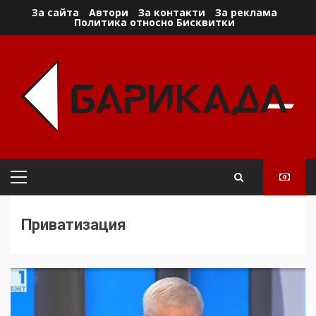
Skip
За сайта
Автори
За контакти
За реклама
Политика относно Бисквитки
to
content
Primary
Menu
Приватизация