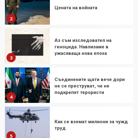
Аз съм изследовател на
геноцида. Навлизаме в
ужасяваща нова епоха
3
Съединените щати вече дори
не се преструват, че не
подкрепят терористи
4
Как се вземат милиони за чужд
труд
5
136 страни в ООН подкрепиха
Куба, България избра да е сред
30 „въздържали се“
6