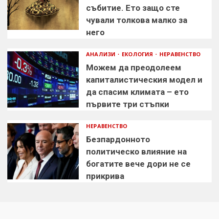
събитие. Ето защо сте
чували толкова малко за
него
АНАЛИЗИ
ЕКОЛОГИЯ
НЕРАВЕНСТВО
Можем да преодолеем
капиталистическия модел и
да спасим климата – ето
първите три стъпки
НЕРАВЕНСТВО
Безпардонното
политическо влияние на
богатите вече дори не се
прикрива