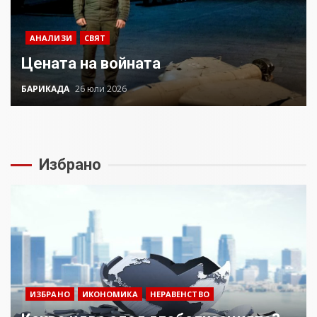
Аз съм изследовател на
геноцида. Навлизаме в
ужасяваща нова епоха
АНАЛИЗИ
СВЯТ
3
Цената на войната
БАРИКАДА
26 юли 2026
Съединените щати вече дори
не се преструват, че не
подкрепят терористи
4
Избрано
Как се вземат милиони за чужд
труд
5
136 страни в ООН подкрепиха
Куба, България избра да е сред
ИЗБРАНО
ИКОНОМИКА
НЕРАВЕНСТВО
30 „въздържали се“