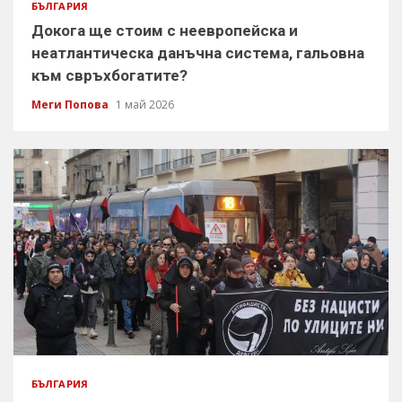
БЪЛГАРИЯ
Докога ще стоим с неевропейска и
неатлантическа данъчна система, гальовна
към свръхбогатите?
Меги Попова
1 май 2026
БЪЛГАРИЯ