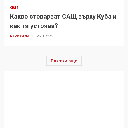
СВЯТ
Какво стоварват САЩ върху Куба и
как тя устоява?
БАРИКАДА
13 юни 2026
Покажи още