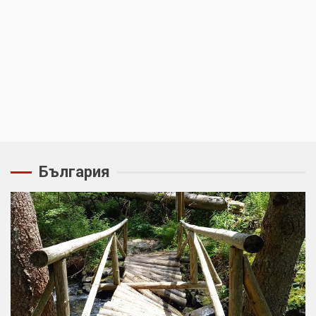
геноцида. Навлизаме в
ужасяваща нова епоха
3
Съединените щати вече дори
не се преструват, че не
подкрепят терористи
4
България
Как се вземат милиони за чужд
труд
5