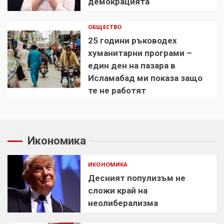
демокрацията
ОБЩЕСТВО
25 години ръководех
хуманитарни програми –
един ден на пазара в
Исламабад ми показа защо
те не работят
Икономика
ИКОНОМИКА
Десният популизъм не
сложи край на
неолиберализма