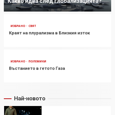
6
Какво идва след глобализацията?
Удължаването на „Чат
контрола“ в ЕС е обида за
ИЗБРАНО
СВЯТ
демокрацията
7
Краят на плурализма в Близкия изток
За 100-годишнината на Фидел
Кастро – изкачване на Черни
връх по неговите стъпки от
ИЗБРАНО
ПОЛЕМИКИ
1972 г.
1
Въстанието в гетото Газа
Цената на войната
2
Най-новото