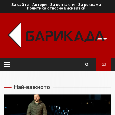
Skip
За сайта
Автори
За контакти
За реклама
Политика относно Бисквитки
to
content
Primary
Menu
Най-важното