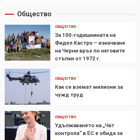
Общество
ОБЩЕСТВО
За 100-годишнината на
Фидел Кастро – изкачване
на Черни връх по неговите
стъпки от 1972 г.
ОБЩЕСТВО
Как се вземат милиони за
чужд труд
ОБЩЕСТВО
Удължаването на „Чат
контрола“ в ЕС е обида за