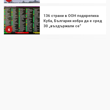
Удължаването на „Чат
контрола“ в ЕС е обида за
демокрацията
7
За 100-годишнината на Фидел
Кастро – изкачване на Черни
връх по неговите стъпки от
1972 г.
1
Цената на войната
2
Аз съм изследовател на