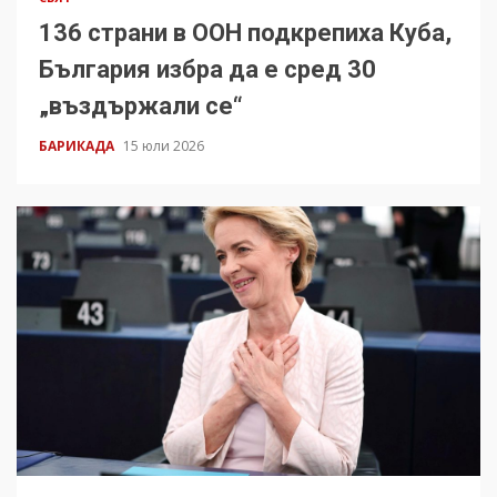
136 страни в ООН подкрепиха Куба,
България избра да е сред 30
„въздържали се“
БАРИКАДА
15 юли 2026