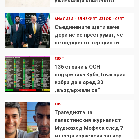
ужасяваща нова епоха
АНАЛИЗИ
БЛИЗКИЯТ ИЗТОК
СВЯТ
Съединените щати вече
дори не се преструват, че
не подкрепят терористи
СВЯТ
136 страни в ООН
подкрепиха Куба, България
избра да е сред 30
„въздържали се“
СВЯТ
Трагедията на
палестинския журналист
Муджахед Мофлех след 7
месеца израелски затвор