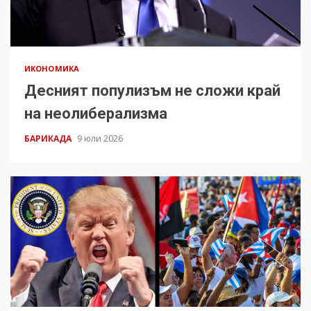
ИКОНОМИКА
Десният популизъм не сложи край
на неолиберализма
БАРИКАДА
9 юли 2026