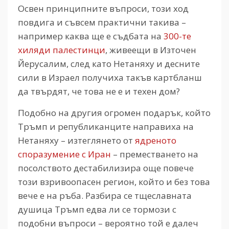
Освен принципните въпроси, този ход
повдига и съвсем практични такива –
например каква ще е съдбата на
300-те
хиляди палестинци
, живеещи в Източен
Йерусалим, след като Нетаняху и десните
сили в Израел получиха такъв картбланш
да твърдят, че това не е и техен дом?
Подобно на другия огромен подарък, който
Тръмп и републиканците направиха на
Нетаняху – изтеглянето от
ядреното
споразумение с Иран
– преместването на
посолството дестабилизира още повече
този взривоопасен регион, който и без това
вече е на ръба. Разбира се тщеславната
душица Тръмп едва ли се тормози с
подобни въпроси – вероятно той е далеч