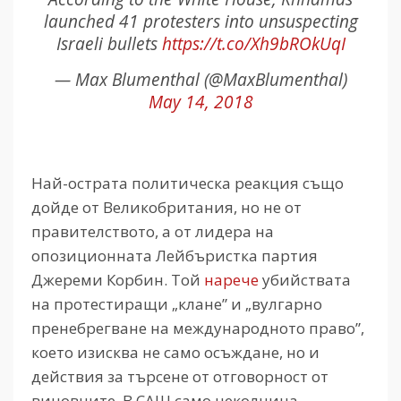
launched 41 protesters into unsuspecting
Israeli bullets
https://t.co/Xh9bROkUqI
— Max Blumenthal (@MaxBlumenthal)
May 14, 2018
Най-острата политическа реакция също
дойде от Великобритания, но не от
правителството, а от лидера на
опозиционната Лейбъристка партия
Джереми Корбин. Той
нарече
убийствата
на протестиращи „клане” и „вулгарно
пренебрегване на международното право”,
което изисква не само осъждане, но и
действия за търсене от отговорност от
виновните. В САЩ само неколцина