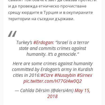
и да провежда етническо прочистване
срещу кюрдите в Турция и в окупираните
територии на съседни държави.
Turkey’s
#Erdogan
: “Israel is a terror
state and commits crimes against
humanity. It’s a genocide.”
Here are some crimes against humanity
committed by Erdogan’s army in Kurdish
cities in 2016:
#Cizre
#Nusaybin
#Sirnex
pic.twitter.com/H77Gt4w0Q2
— Cahîda Dêrsim (@dersi4m)
May 15,
2018