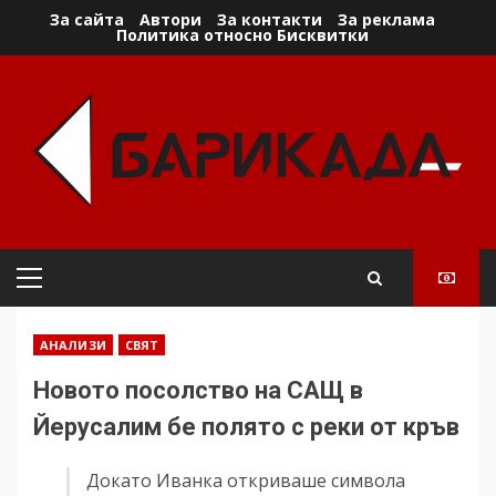
Skip
За сайта
Автори
За контакти
За реклама
Политика относно Бисквитки
to
content
Primary
Menu
АНАЛИЗИ
СВЯТ
Новото посолство на САЩ в
Йерусалим бе полято с реки от кръв
Докато Иванка откриваше символа