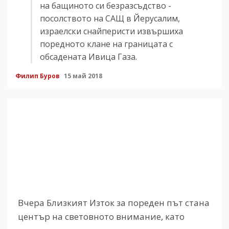
на бащиното си безразсъдство -
посолството на САЩ в Йерусалим,
израелски снайперисти извършиха
поредното клане на границата с
обсадената Ивица Газа.
Филип Буров
15 май 2018
Вчера Близкият Изток за пореден път стана
център на световното внимание, като