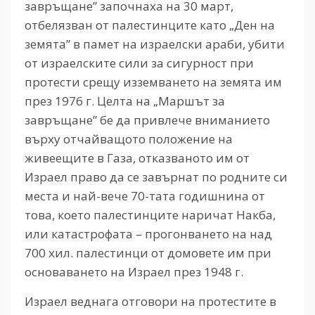
завръщане” започнаха на 30 март,
отбелязван от палестинците като „Ден на
земята” в памет на израелски араби, убити
от израелските сили за сигурност при
протести срещу изземването на земята им
през 1976 г. Целта на „Маршът за
завръщане” бе да привлече вниманието
върху отчайващото положение на
живеещите в Газа, отказваното им от
Израел право да се завърнат по родните си
места и най-вече 70-тата годишнина от
това, което палестинците наричат Накба,
или катастрофата – прогонването на над
700 хил. палестинци от домовете им при
основаването на Израел през 1948 г.
Израел веднага отговори на протестите в