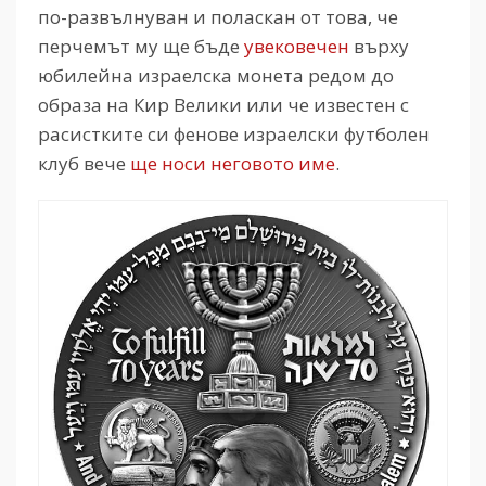
по-развълнуван и поласкан от това, че
перчемът му ще бъде
увековечен
върху
юбилейна израелска монета редом до
образа на Кир Велики или че известен с
расистките си фенове израелски футболен
клуб вече
ще носи неговото име
.