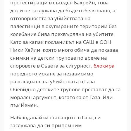
протестиращи в съседен Бахрейн, това
дори не заслужава да бъде отбелязвано, а
отговорността за убийствата на
палестинци в окупираните територии без
колебание бива прехвърляна на убитите.
Като за капак посланикът на САЩ в ООН
Ники Хейли, която много обича да показва
снимки на детски трупове по време на
споровете в Съвета за сигурност,
блокира
поредното искане за независимо
разследване на убийствата в Газа.
Очевидно детските трупове престават да са
морален аргумент, когато са от Газа. Или
пък Йемен.
Наблюдавайки ставащото в Газа, си
заслужава да си припомним