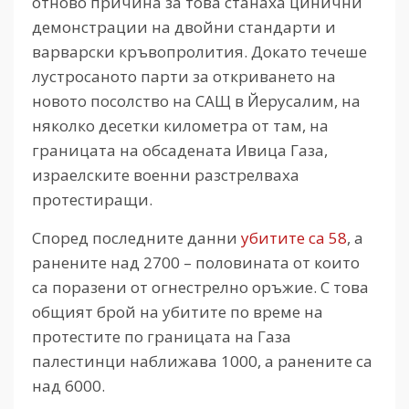
отново причина за това станаха цинични
демонстрации на двойни стандарти и
варварски кръвопролития. Докато течеше
лустросаното парти за откриването на
новото посолство на САЩ в Йерусалим, на
няколко десетки километра от там, на
границата на обсадената Ивица Газа,
израелските военни разстрелваха
протестиращи.
Според последните данни
убитите са 58
, а
ранените над 2700 – половината от които
са поразени от огнестрелно оръжие. С това
общият брой на убитите по време на
протестите по границата на Газа
палестинци наближава 1000, а ранените са
над 6000.