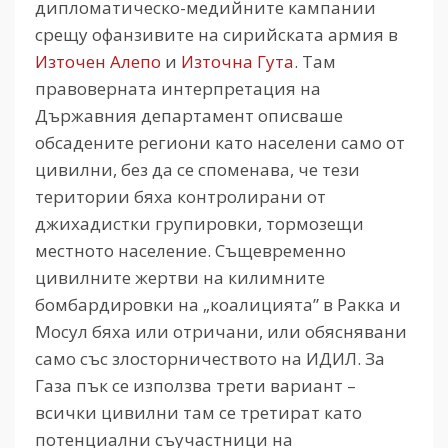
дипломатическо-медийните кампании
срещу офанзивите на сирийската армия в
Източен Алепо
и
Източна Гута
. Там
правоверната интерпретация на
Държавния департамент описваше
обсадените региони като населени само от
цивилни, без да се споменава, че тези
територии бяха контролирани от
джихадистки групировки, тормозещи
местното население. Същевременно
цивилните жертви на килимните
бомбардировки на „коалицията” в Ракка и
Мосул бяха или отричани, или обяснявани
само със злосторничеството на ИДИЛ. За
Газа пък се използва трети вариант –
всички цивилни там се третират като
потенциални съучастници на