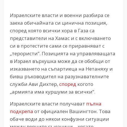
Израелските власти и военни разбира се
заеха обичайната си цинична позиция,
според която всички хора в Газа са
представители на Хамас и с включването
си в протестите сами се приравняват с
„терористи”. Позицията на управляващата
в Израел върхушка може да се обобщи от
изказването на съпартиеца на Нетаняху и
бивш ръководител на разузнавателните
служби Ави Дихтер,
според
когото
„армията има куршуми за всички”.
Израелските власти получават
пълна
подкрепа
от официален Вашингтон. Това
обаче води до някои конфузни ситуации
между верните съюзници – когато