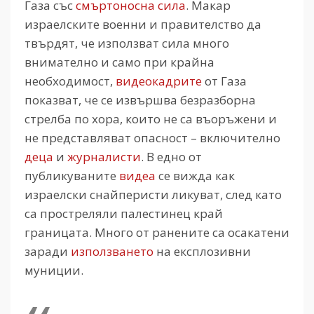
Газа със
смъртоносна сил
а
. Макар
израелските военни и правителство да
твърдят, че използват сила много
внимателно и само при крайна
необходимост,
видеокадрите
от Газа
показват, че се извършва безразборна
стрелба по хора, които не са въоръжени и
не представляват опасност – включително
деца
и
журналисти
. В едно от
публикуваните
видеа
се вижда как
израелски снайперисти ликуват, след като
са простреляли палестинец край
границата. Много от ранените са осакатени
заради
използването
на експлозивни
муниции.