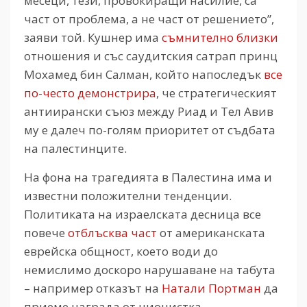
месеци, тези, провокиращи насилие, са
част от проблема, а не част от решението”,
заяви той. Кушнер има
съмнително близки
отношения и със саудитския сатрап принц
Мохамед бин Салман, който напоследък
все
по-често демонстрир
а
, че стратегическият
антиирански съюз между Риад и Тел Авив
му е далеч по-голям приоритет от съдбата
на палестинците.
На фона на трагедията в Палестина има и
известни положителни тенденции.
Политиката на израелската десница все
повече
отблъсква част
от американската
еврейска общност, което води до
немислимо доскоро нарушаване на табута
– например отказът на
Натали Портман
да
приеме награда от ционистка