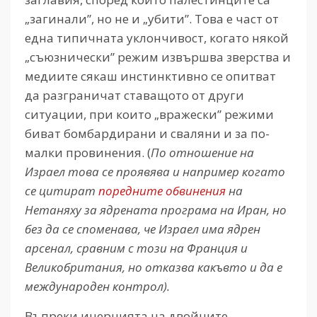
„загинали”, но не и „убити”. Това е част от
една типичната уклончивост, когато някой
„съюзнически” режим извършва зверства и
медиите сякаш инстинктивно се опитват
да разграничат ставащото от други
ситуации, при които „вражески” режими
биват бомбардирани и сваляни и за по-
малки провинения. (
По отношение на
Израел това се проявява и например когато
се цитират
поредните обвинения
на
Нетаняху за ядрената програма на Иран, но
без да се споменава, че Израел има ядрен
арсенал, сравним с този на Франция и
Великобритания, но отказва какъвто и да е
международен контрол).
Въпреки инерцията на двойните