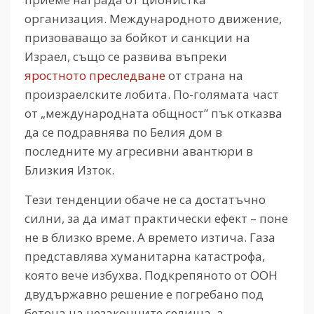
организация. Международното движение,
призоваващо за бойкот и санкции на
Израел, също се развива въпреки
яростното преследване
от страна на
произраелските лобита. По-голямата част
от „международната общност” пък отказва
да се подравнява по Белия дом в
последните му агресивни авантюри в
Близкия Изток.
Тези тенденции обаче не са достатъчно
силни, за да имат практически ефект – поне
не в близко време. А времето изтича. Газа
представлява хуманитарна катастрофа,
която вече избухва. Подкрепяното от ООН
двудържавно решение е погребано под
бетона на незаконните селища, а