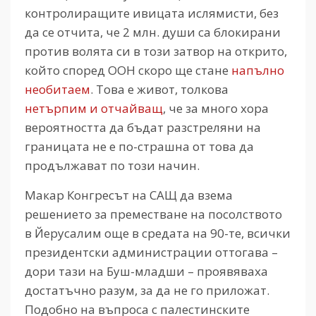
контролиращите ивицата ислямисти, без
да се отчита, че 2 млн. души са блокирани
против волята си в този затвор на открито,
който според ООН скоро ще стане
напълно
необитаем
. Това е живот, толкова
нетърпим и отчайващ
, че за много хора
вероятността да бъдат разстреляни на
границата не е по-страшна от това да
продължават по този начин.
Макар Конгресът на САЩ да взема
решението за преместване на посолството
в Йерусалим още в средата на 90-те, всички
президентски администрации оттогава –
дори тази на Буш-младши – проявяваха
достатъчно разум, за да не го приложат.
Подобно на въпроса с палестинските