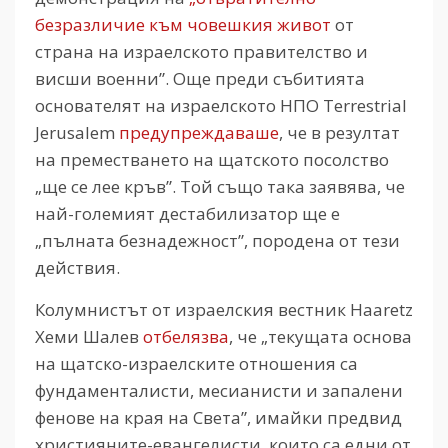
безразличие към човешкия живот
от
страна на израелското правителство и
висши военни”. Още преди събитията
основателят на израелското НПО Terrestrial
Jerusalem
предупреждаваше
, че в резултат
на преместването на щатското посолство
„ще се лее кръв”. Той също така заявява, че
най-големият дестабилизатор ще е
„пълната безнадежност”, породена от тези
действия.
Колумнистът от израелския вестник Haaretz
Хеми Шалев
отбелязва
, че „текущата основа
на щатско-израелските отношения са
фундаменталисти, месианисти и запалени
фенове на края на Света”, имайки предвид
християните-евангелисти, които са едни от