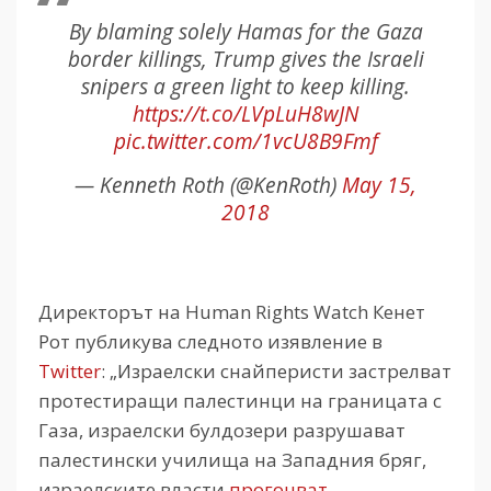
By blaming solely Hamas for the Gaza
border killings, Trump gives the Israeli
snipers a green light to keep killing.
https://t.co/LVpLuH8wJN
pic.twitter.com/1vcU8B9Fmf
— Kenneth Roth (@KenRoth)
May 15,
2018
Директорът на Human Rights Watch Кенет
Рот публикува следното изявление в
Twitter
: „Израелски снайперисти застрелват
протестиращи палестинци на границата с
Газа, израелски булдозери разрушават
палестински училища на Западния бряг,
израелските власти
прогонват