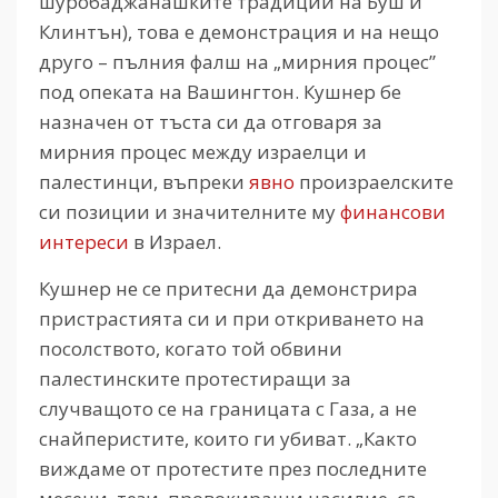
шуробаджанашките традиции на Буш и
Клинтън), това е демонстрация и на нещо
друго – пълния фалш на „мирния процес”
под опеката на Вашингтон. Кушнер бе
назначен от тъста си да отговаря за
мирния процес между израелци и
палестинци, въпреки
явно
произраелските
си позиции и значителните му
финансови
интереси
в Израел.
Кушнер не се притесни да демонстрира
пристрастията си и при откриването на
посолството, когато той обвини
палестинските протестиращи за
случващото се на границата с Газа, а не
снайперистите, които ги убиват. „Както
виждаме от протестите през последните