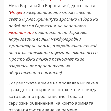
Нета Барзилай в Евровизия”, допълва тя
.
(
Инцел
-консервативното множество по
света и у нас критикува яростно избора на
победител в Евровизия, но не защото
легитимира
политиката на държава,
нарушаваща всички международни
хуманитарни норми, а заради външния вид
на изпълнителката и феминистката песен.
Просто една тъжна равносметка за
извратените приоритети на
общественото внимание).
„Израелската армия не проявява никакъв
срам докато върши нещо, което изглежда
като военно престъпление. Това са
сериозни обвинения, на които армията
отговаря със свиване на рамене.