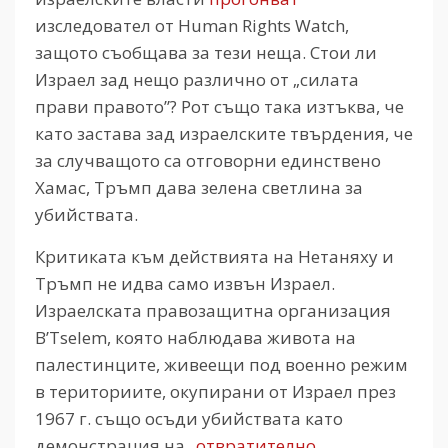
изследовател от Human Rights Watch,
защото съобщава за тези неща. Стои ли
Израел зад нещо различно от „силата
прави правото”? Рот също така изтъква, че
като застава зад израелските твърдения, че
за случващото са отговорни единствено
Хамас, Тръмп дава зелена светлина за
убийствата.
Критиката към действията на Нетаняху и
Тръмп не идва само извън Израел.
Израелската правозащитна организация
B’Tselem, която наблюдава живота на
палестинците, живеещи под военно режим
в териториите, окупирани от Израел през
1967 г. също осъди убийствата като
демонстрация на
„отвратително