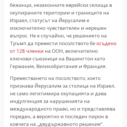
бежанци, незаконните еврейски селища в
окупираните територии и границите на
Израел, статусът на Йерусалим е
изключително чувствителен и нерешен
въпрос. Не е случайно, че решението на
Тръмп да премести посолството бе
осъдено
от 128 членки
на ООН, включително
ключови съюзници на Вашингтон като
Германия, Великобритания и Франция.
Преместването на посолството, което
признава Йерусалим за столица на Израел,
не само легитимира окупацията и дава
индулгенция за нарушенията на
международното право, но и представлява
пореден, а вероятно и последен пирон в
ковчега на „двудържавното решение”.