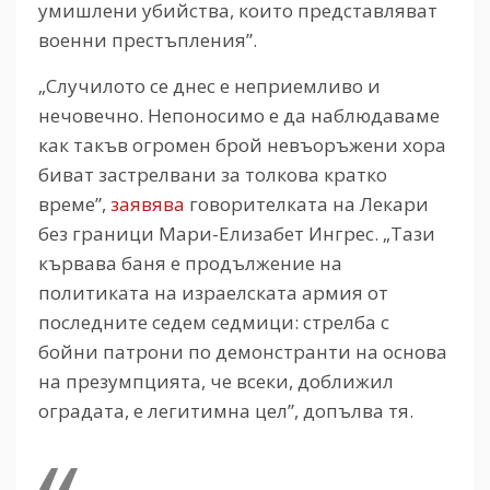
умишлени убийства, които представляват
военни престъпления”.
„Случилото се днес е неприемливо и
нечовечно. Непоносимо е да наблюдаваме
как такъв огромен брой невъоръжени хора
биват застрелвани за толкова кратко
време”,
заявява
говорителката на Лекари
без граници Мари-Елизабет Ингрес. „Тази
кървава баня е продължение на
политиката на израелската армия от
последните седем седмици: стрелба с
бойни патрони по демонстранти на основа
на презумпцията, че всеки, доближил
оградата, е легитимна цел”, допълва тя.