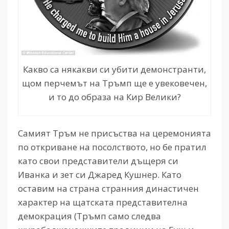
Какво са някакви си убити демонстранти,
щом перчемът на Тръмп ще е увековечен,
и то до образа на Кир Велики?
Самият Тръм не присъства на церемонията
по откриване на посолството, но бе пратил
като свои представители дъщеря си
Иванка и зет си Джаред Кушнер. Като
оставим на страна странния династичен
характер на щатската представителна
демокрация (Тръмп само следва