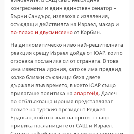
конгресмени и един единствен сенатор –
Бърни Сандърс, излязоха с изявления,
осъждащи действията на Израел, макар и
по-плахо и двусмислено
от Корбин.
На дипломатическо ниво най-решителната
реакция срещу Израел дойде от ЮАР, които
отзоваха посланика си от страната. В това
има известна ирония, като се има предвид
колко близки съюзници бяха двете
държави във времето, в което ЮАР също
прилагаше политика на
апартейд
. Далеч
по-отблъскваща ирония представляват
позите на турския президент Реджеп
Ердоган, който в знак на протест също
привика посланиците от САЩ и Израел.
Самият той обаче е зает да смазва протести