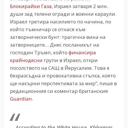
Блокирайки Газа
, Израел затваря 2 млн.
души зад телени огради и военни караули.
Израел третира насилието по начина, по
който тъмничар се отнася към
затворнически бунт: трагична вина на
затворниците… Днес посланикът на
господин Тръмп, който
финансира
крайнодесни
групи в Израел, откри
посолството на САЩ в Йерусалим. Това е
безразсъдна и провокативна стъпка, която
ще накърни перспективата за мир”, пише в
редакционния си коментар британския
Guardian
.
According to the White House, Khhamas