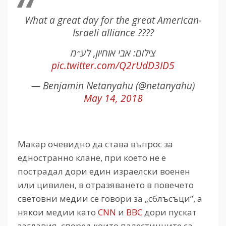
What a great day for the great American-
Israeli alliance ????
צילום: אבי אוחיון, לע״מ
pic.twitter.com/Q2rUdD3ID5
— Benjamin Netanyahu (@netanyahu)
May 14, 2018
Макар очевидно да става въпрос за
едностранно клане, при което не е
пострадал дори един израелски военен
или цивилен, в отразяването в повечето
световни медии се говори за „сблъсъци”, а
някои медии като
CNN
и
BBC
дори пускат
заглавия, според които палестинците са