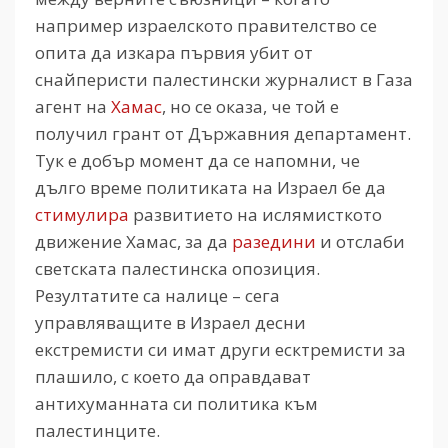
например израелското правителство се
опита да изкара първия убит от
снайперисти палестински журналист в Газа
агент на
Хамас
, но се оказа, че той е
получил грант от Държавния департамент.
Тук е добър момент да се напомни, че
дълго време политиката на Израел бе да
стимулира
развитието на ислямисткото
движение Хамас, за да
разедини
и отслаби
светската палестинска опозиция.
Резултатите са налице – сега
управляващите в Израел десни
екстремисти си имат други есктремисти за
плашило, с което да оправдават
антихуманната си политика към
палестинците.