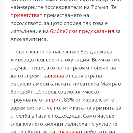
най-верните последователи на Тръмп. Те
приветстват
преместването на
посолството, защото според тях това е
изпълнение на
библейски предсказания
за
Апокалипсиса.
„Това е клане на население без държава,
живеещо под военна окупация. Всички сме
съучастници, ако не направим повече, за
да го спрем”,
заявява
от своя страна
израело-американската писателка Маирав
Зонсзейн. „Според социологическо
проучване от
април
, 83% от израелските
евреи смятат, че политиката на армията за
стрелба в Газа е подходяща. Само часове
след клането хиляди излязоха по улиците
на тел Авив, за да
празнуват
победата на