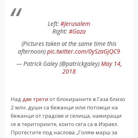
Left:
#Jerusalem
Right:
#Gaza
(Pictures taken at the same time this
afternoon)
pic.twitter.com/0ySzaGjQC9
— Patrick Galey (@patrickgaley)
May 14,
2018
Над
две трети
от блокираните в Газа близо
2 млн. души са бежанци или потомци на
бежанци от градове и селища, намиращи
се в териториите, които сега са в Израел.
Протестите под наслова „Голям марш за