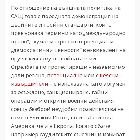
По отношение на външната политика на
САЩ това е поредната демонстрация на
двойните и тройни стандарти, които
превърнаха термини като „международно
право”, „хуманитарна интервенция” и
„демократични ценности” в еквивалент на
оруелския лозунг „войната е мир”.
Стрелбата по протестиращи – независимо
дали реална,
потенциална
или с
неясни
извършители
– е използвана като аргумент
за осъждане, санкциониране, тайни
операции и открити военни действия
срещу безброй неудобни правителства не
само в Близкия Изток, но и в Латинска
Америка, че и в Европа. Когато обаче
например саудитските съюзници избиват