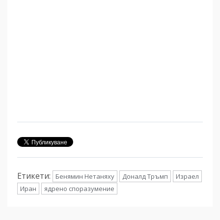
Етикети:
Бенямин Нетаняху
Доналд Тръмп
Израел
Иран
ядрено споразумение