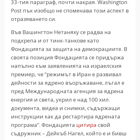
33-тия параграф, почти накрая. Washington
Post пък изобщо не споменава този аспект в
отразяването си.
Във Вашингтон Нетаняху се радва на
подкрепа и от тинк-танкове като
Фондацията за защита на демокрациите. В
своята позиция Фондацията се придържа
напълно към заявленията на израелския
премиер, че “режимът в Иран е развивал
дейности за ядрено въоръжаване, лъгал е
пред Международната агенция за ядрена
енергия и света, укрил е над 100 хил.
документа, видеа и снимки, съдържащи
инструкции как да рестартира ядрената
програма”. Фондацията
цитира
свой
съдружник – Дейкъб Нагел, който е и бивш