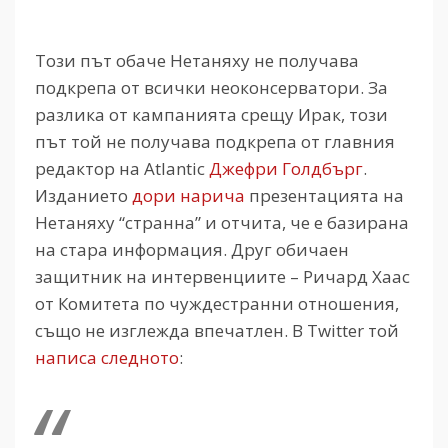
Този път обаче Нетаняху не получава
подкрепа от всички неоконсерватори. За
разлика от кампанията срещу Ирак, този
път той не получава подкрепа от главния
редактор на Atlantic
Джефри Голдбърг
.
Изданието
дори нарича
презентацията на
Нетаняху “странна” и отчита, че е базирана
на стара информация. Друг обичаен
защитник на интервенциите – Ричард Хаас
от Комитета по чуждестранни отношения,
също не изглежда впечатлен. В Twitter той
написа следното
: