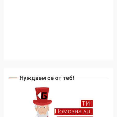
геноцида. Навлизаме в
ужасяваща нова епоха
3
Съединените щати вече
дори не се преструват, че
не подкрепят терористи
4
Как се вземат милиони за
чужд труд
Нуждаем се от теб!
5
136 страни в ООН
подкрепиха Куба, България
избра да е сред 30
„въздържали се“
6