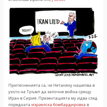
Притесненията са, че Нетаняху нашепва в
ухото на Тръмп да започне война срещу
Иран в Сирия. Презентацията му идва след
поредната
израелска бомбардировка
в