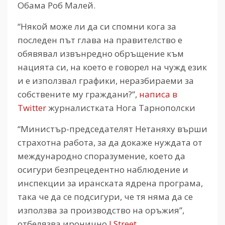
Обама Роб Малей.
“Някой може ли да си спомни кога за
последен път глава на правителство е
обявявал извънредно обръщение към
нацията си, на което е говорел на чужд език
и е използвал графики, неразбираеми за
собствените му граждани?”,
написа в
Twitter
журналистката Нога Тарнополски
“Министър-председателят Нетаняху върши
страхотна работа, за да докаже нуждата от
международно споразумение, което да
осигури безпрецедентно наблюдение и
инспекции за иранската ядрена програма,
така че да се подсигури, че тя няма да се
използва за производство на оръжия”,
отбелязва иронично
J Street