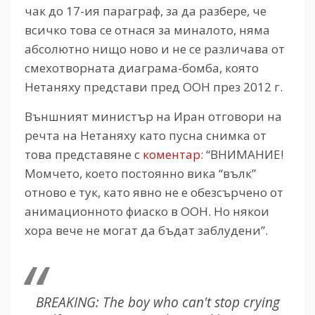
чак до 17-ия параграф, за да разбере, че
всичко това се отнася за миналото, няма
абсолютно нищо ново и не се различава от
смехотворната диаграма-бомба, която
Нетаняху представи пред ООН през 2012 г.
Външният министър на Иран отговори на
речта на Нетаняху като пусна снимка от
това представяне с
коментар
: “ВНИМАНИЕ!
Момчето, което постоянно вика “вълк”
отново е тук, като явно не е обезсърчено от
анимационното фиаско в ООН. Но някои
хора вече не могат да бъдат заблудени”.
BREAKING: The boy who can't stop crying