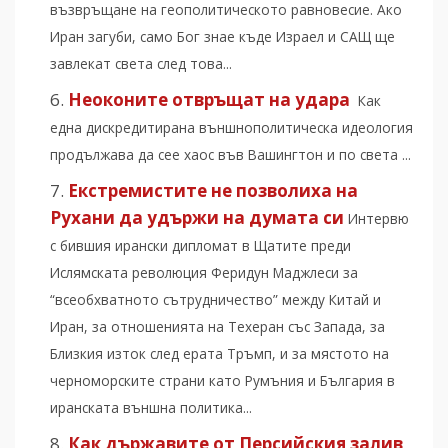
възвръщане на геополитическото равновесие. Ако
Иран загуби, само Бог знае къде Израел и САЩ ще
завлекат света след това...
Неоконите отвръщат на удара
Как
една дискредитирана външнополитическа идеология
продължава да сее хаос във Вашингтон и по света ...
Екстремистите не позволиха на
Рухани да удържи на думата си
Интервю
с бившия ирански дипломат в Щатите преди
Ислямската революция Феридун Маджлеси за
“всеобхватното сътрудничество” между Китай и
Иран, за отношенията на Техеран със Запада, за
Близкия изток след ерата Тръмп, и за мястото на
черноморските страни като Румъния и България в
иранската външна политика...
Как държавите от Персийския залив