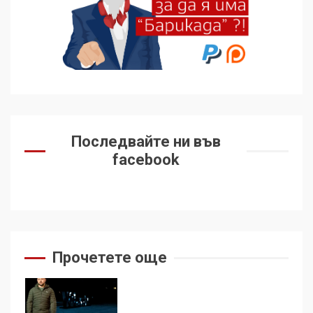
Удължаването на „Чат
контрола“ в ЕС е обида за
демокрацията
7
За 100-годишнината на
Фидел Кастро – изкачване
Последвайте ни във
на Черни връх по неговите
facebook
стъпки от 1972 г.
1
Цената на войната
2
Прочетете още
Аз съм изследовател на