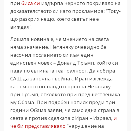
при
биса си
издърпа черното покривало на
доказателството си като прокламира: “Току-
що разкрих нещо, което светът не е
виждал”.
Лошата новина е, че мнението на света
няма значение. Нетяняху очевидно бе
насочил посланието си към един
единствен човек – Доналд Тръмп, който си
пада по евтината театралност. Да лобира
САЩ да започнат война с Иран изглежда
като много по-плодотворно за Нетаняху
при Тръмп, отколкото при предшественика
му Обама. При подобен натиск преди три
години Обама заяви, че само една страна в
света е против сделката с Иран – Израел,
и
че би представлявало
“нарушение на