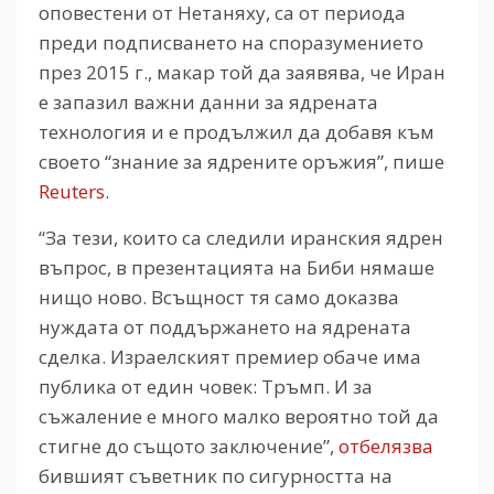
оповестени от Нетаняху, са от периода
преди подписването на споразумението
през 2015 г., макар той да заявява, че Иран
е запазил важни данни за ядрената
технология и е продължил да добавя към
своето “знание за ядрените оръжия”, пише
Reuters
.
“За тези, които са следили иранския ядрен
въпрос, в презентацията на Биби нямаше
нищо ново. Всъщност тя само доказва
нуждата от поддържането на ядрената
сделка. Израелският премиер обаче има
публика от един човек: Тръмп. И за
съжаление е много малко вероятно той да
стигне до същото заключение”,
отбелязва
бившият съветник по сигурността на