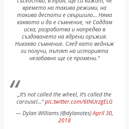
съседство, в Иран, ще си кажат, че
времето на такива режими, на
такива деспоти е свършило… Няма
каквото и да е съмнение, че Саддам
иска, разработва и напредва в
създаването на ядрени оръжия.
Никакво съмнение. След като веднъж
ги получи, пътят на историята
незабавно ще се промени.“
„It’s not called the wheel, it’s called the
carousel…“
pic.twitter.com/6tNUrzgELG
— Dylan Williams (@dylanotes)
April 30,
2018