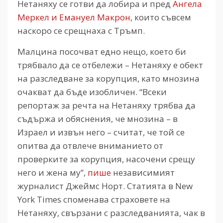
Нетаняху се готви да лобира и пред
Ангела
Меркел и Емануел Макрон
, които съвсем
наскоро се срещнаха с Тръмп.
Малцина посочват едно нещо, което би
трябвало да се отбележи – Нетаняху е обект
на разследване за корупция, като мнозина
очакват да бъде изобличен. “Всеки
репортаж за речта на Нетаняху трябва да
съдържа и обяснения, че мнозина – в
Израел и извън него – считат, че той се
опитва да отвлече вниманието от
проверките за корупция, насочени срещу
него и жена му”,
пише
независимият
журналист Джеймс Норт. Статията в New
York Times споменава страховете на
Нетаняху, свързани с разследванията, чак в