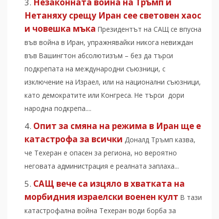
Незаконната война на Тръмп и
Нетаняху срещу Иран сее световен хаос
и човешка мъка
Президентът на САЩ се впусна
във война в Иран, упражнявайки никога невиждан
във Вашингтон абсолютизъм – без да търси
подкрепата на международни съюзници, с
изключение на Израел, или на национални съюзници,
като демократите или Конгреса. Не търси дори
народна подкрепа....
Опит за смяна на режима в Иран ще е
катастрофа за всички
Доналд Тръмп казва,
че Техеран е опасен за региона, но вероятно
неговата администрация е реалната заплаха...
САЩ вече са изцяло в хватката на
морбидния израелски военен култ
В тази
катастрофална война Техеран води борба за