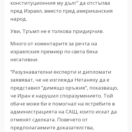
конституционния му дълг” да отстъпва
пред Израел, вместо пред американския
народ.
Уви, Тръмп не е толкова придирчив.
Много от коментарите за речта на
израелския премиер по света бяха
негативни.
“Разузнавателни експерти и дипломати
заявяват, че не изглежда Нетаняху да е
представил “димящо оръжие”, показващо,
че Иран е нарушил споразумението. Той
обаче може би е помогнал на ястребите в
администрацията на САЩ, които искат да
отменят сделката. Повечето от
предполагаемите доказателства,