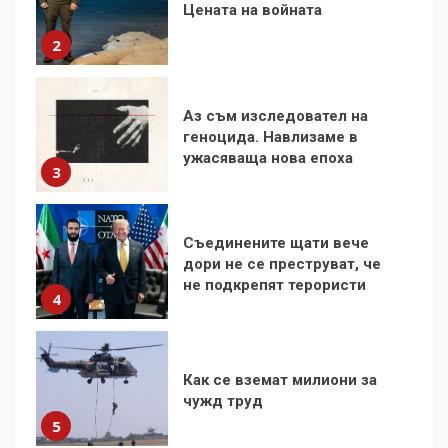
геноцида. Навлизаме в
ужасяваща нова епоха
3
Съединените щати вече
дори не се преструват, че
не подкрепят терористи
4
Как се вземат милиони за
чужд труд
5
136 страни в ООН
подкрепиха Куба, България
избра да е сред 30
„въздържали се“
6