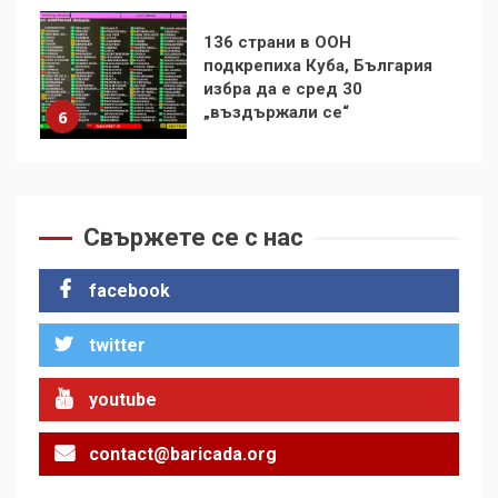
Удължаването на „Чат
контрола“ в ЕС е обида за
демокрацията
7
За 100-годишнината на
Фидел Кастро – изкачване
на Черни връх по неговите
Свържете се с нас
стъпки от 1972 г.
1
facebook
twitter
Цената на войната
2
youtube
contact@baricada.org
Аз съм изследовател на