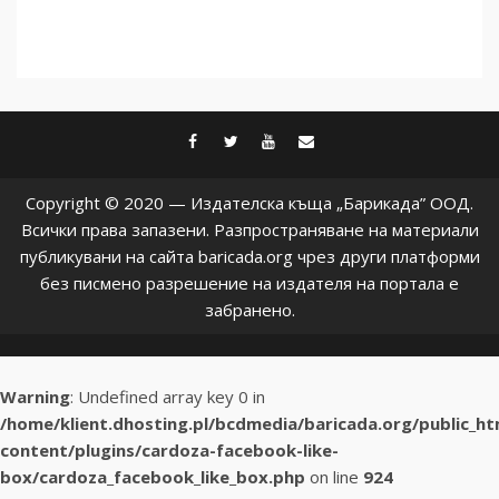
facebook
twitter
youtube
contact@baric
Copyright © 2020 — Издателска къща „Барикада” ООД.
Всички права запазени. Разпространяване на материали
публикувани на сайта baricada.org чрез други платформи
без писмено разрешение на издателя на портала е
забранено.
Warning
: Undefined array key 0 in
/home/klient.dhosting.pl/bcdmedia/baricada.org/public_h
content/plugins/cardoza-facebook-like-
box/cardoza_facebook_like_box.php
on line
924