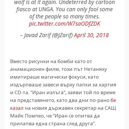
wolf is at it again. Undeterred by cartoon
fiasco at UNGA. You can only fool some
of the people so many times.
pic.twitter.com/W7saODfZDK
– Javad Zarif (@JZarif)
April 30, 2018
Вместо рисунки на бомби като от
анимационен филм, този път Нетаняху
имитираше магически фокуси, като
издърпваше завеси върху папки за хартия
и CD-та. “Иран излъга”, заяви той по време
на представянето, като два дни по-рано
бе
казал
на новия държавен секретар на САЩ
Майк Помпео, че “Иран се опитва да
прилапва една страна след друга”.