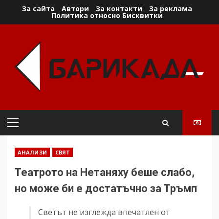
Skip
За сайта
Автори
За контакти
За реклама
Политика относно Бисквитки
to
content
Primary
Menu
АНАЛИЗИ
СВЯТ
Театрото на Нетаняху беше слабо,
но може би е достатъчно за Тръмп
Светът не изглежда впечатлен от