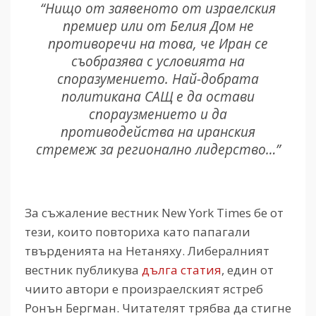
“Нищо от заявеното от израелския
премиер или от Белия Дом не
противоречи на това, че Иран се
съобразява с условията на
споразумението. Най-добрата
политикана САЩ е да остави
спораузмението и да
противодейства на иранския
стремеж за регионално лидерство…”
За съжаление вестник New York Times бе от
тези, които повториха като папагали
твърденията на Нетаняху. Либералният
вестник публикува
дълга статия
, един от
чиито автори е произраелският ястреб
Ронън Бергман. Читателят трябва да стигне