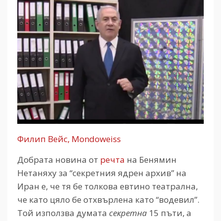
Филип Вейс, Mondoweiss
Добрата новина от
речта
на Бенямин
Нетаняху за “секретния ядрен архив” на
Иран е, че тя бе толкова евтино театрална,
че като цяло бе отхвърлена като “водевил”.
Той използва думата
секретна
15 пъти, а