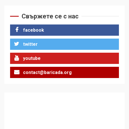
За 100-годишнината на
Фидел Кастро – изкачване
на Черни връх по неговите
Свържете се с нас
стъпки от 1972 г.
1
facebook
twitter
Цената на войната
2
youtube
contact@baricada.org
Аз съм изследовател на
геноцида. Навлизаме в
ужасяваща нова епоха
3
Съединените щати вече
дори не се преструват, че
не подкрепят терористи