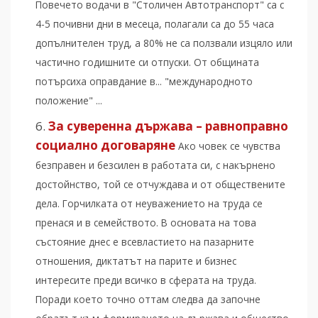
Повечето водачи в "Столичен Автотранспорт" са с
4-5 почивни дни в месеца, полагали са до 55 часа
допълнителен труд, а 80% не са ползвали изцяло или
частично годишните си отпуски. От общината
потърсиха оправдание в... "международното
положение" ...
За суверенна държава – равноправно
социално договаряне
Ако човек се чувства
безправен и безсилен в работата си, с накърнено
достойнство, той се отчуждава и от обществените
дела. Горчилката от неуважението на труда се
пренася и в семейството. В основата на това
състояние днес е всевластието на пазарните
отношения, диктатът на парите и бизнес
интересите преди всичко в сферата на труда.
Поради което точно оттам следва да започне