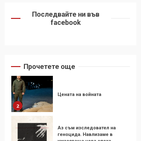
За 100-годишнината на
Фидел Кастро – изкачване
Последвайте ни във
на Черни връх по неговите
facebook
стъпки от 1972 г.
1
Цената на войната
2
Прочетете още
Аз съм изследовател на
геноцида. Навлизаме в
ужасяваща нова епоха
3
Съединените щати вече
дори не се преструват, че