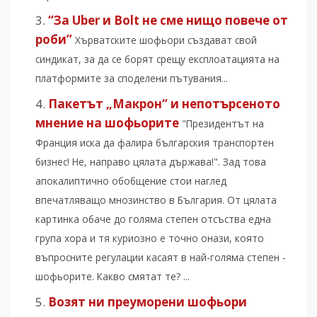
“За Uber и Bolt не сме нищо повече от
роби”
Хърватските шофьори създават свой
синдикат, за да се борят срещу експлоатацията на
платформите за споделени пътувания...
Пакетът „Макрон“ и непотърсеното
мнение на шофьорите
"Президентът на
Франция иска да фалира българския транспортен
бизнес! Не, направо цялата държава!". Зад това
апокалиптично обобщение стои наглед
впечатляващо мнозинство в България. От цялата
картинка обаче до голяма степен отсъства една
група хора и тя куриозно е точно онази, която
въпросните регулации касаят в най-голяма степен -
шофьорите. Какво смятат те? ...
Возят ни преуморени шофьори