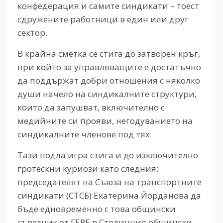
конфедерация и самите синдикати – тоест
сдружените работници в един или друг
сектор.
В крайна сметка се стига до затворен кръг,
при който за управляващите е достатъчно
да поддържат добри отношения с няколко
души начело на синдикалните структури,
които да запушват, включително с
медийните си прояви, негодуванието на
синдикалните членове под тях.
Тази подла игра стига и до изключително
гротескни куриози като следния:
председателят на Съюза на транспортните
синдикати (СТСБ) Екатерина Йорданова да
бъде едновременно с това общински
съветник от ГЕРБ в Столичния общински