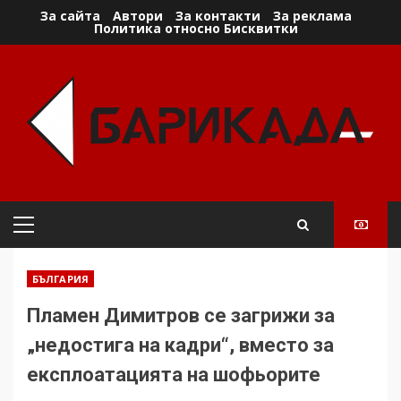
Skip
За сайта
Автори
За контакти
За реклама
Политика относно Бисквитки
to
content
Primary
Menu
БЪЛГАРИЯ
Пламен Димитров се загрижи за
„недостига на кадри“, вместо за
експлоатацията на шофьорите