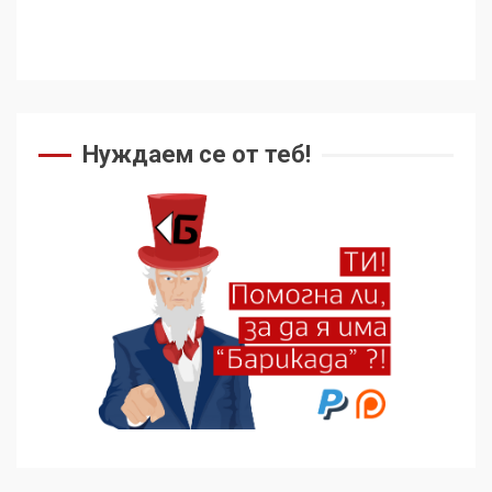
не подкрепят терористи
4
Как се вземат милиони за
чужд труд
Нуждаем се от теб!
5
136 страни в ООН
подкрепиха Куба, България
избра да е сред 30
„въздържали се“
6
Удължаването на „Чат
контрола“ в ЕС е обида за
демокрацията
7