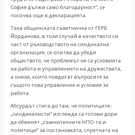
София дължи само благодарност“, се
посочва още в декларацията.
Така общинската съветничка от ГЕРБ
Йорданова, в този случай в качеството си
част от ръководството на синдикална
организация, се опитва да убеди
обществото, че проблемът не са условията
на работа и управлението на дружествата,
а онези, които повдигат въпросите за
същото това управление и условия за
работа.
Абсурдът стига до там, че политиците-
„синдикалисти“ изглежда са готови дори
да обвинят „съмнителните НПО-та и
политици“ за постановката, спретната на