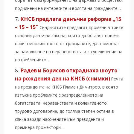
обратът към формирането на държава и общество,
подчинени на интересите и волята на гражданите....
КНСБ предлага данъчна реформа „15
– 15 – 15“
Синдикатите предлагат промени в трите
основни данъчни закона, които да оставят повече
пари в мнозинството от гражданите, да спомогнат
за намаляване на неравенствата и за увеличение на
потреблението...
Радев и Борисов откраднаха шоуто
на рождения ден на КНСБ (снимки)
Речта
на президента на КНСБ Пламен Димитров, в която
изтъкна проблемите с разпределението на
богатствата, неравенствата и колективното
трудово договаряне, до голяма степен остана в
сянка заради насочените към президента и
премиера прожектори....