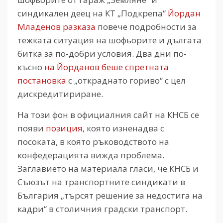
синдикален деец на КТ „Подкрепа“
Йордан
Младенов разказа
повече подробности за
тежката ситуация на шофьорите и дългата
битка за по-добри условия. Два дни по-
късно
на Йорданов беше спретната
постановка
с „откраднато гориво“ с цел
дискредитириране.
На този фон в официалния сайт на КНСБ се
появи
позиция
, която изненадва с
посоката, в която ръководството на
конфедерацията вижда проблема.
Заглавието на материала гласи, че КНСБ и
Съюзът на транспортните синдикати в
България „търсят решение за недостига на
кадри“ в столичния градски транспорт.