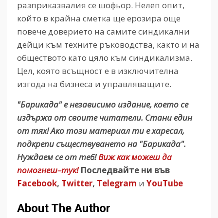
разприказвалия се шофьор. Нелеп опит,
който в крайна сметка ще ерозира още
повече доверието на самите синдикални
дейци към техните ръководства, както и на
обществото като цяло към синдикализма.
Цел, която всъщност е в изключителна
изгода на бизнеса и управляващите.
"Барикада" е независимо издание, което се
издържа от своите читатели. Стани един
от тях! Ако този материал ти е харесал,
подкрепи съществуването на "Барикада".
Нуждаем се от теб!
Виж как можеш да
помогнеш–тук!
Последвайте ни във
Facebook
,
Twitter
,
Telegram
и
YouTube
About The Author