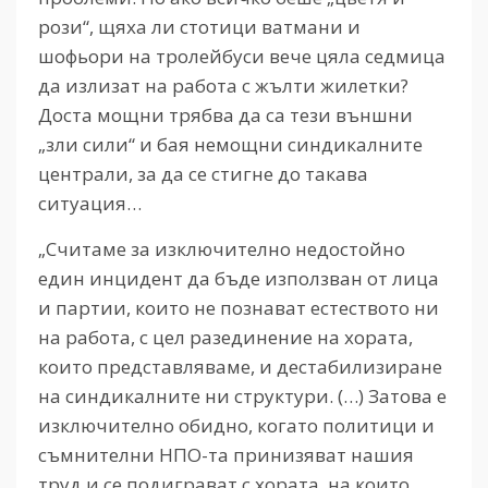
рози“, щяха ли стотици ватмани и
шофьори на тролейбуси вече цяла седмица
да излизат на работа с жълти жилетки?
Доста мощни трябва да са тези външни
„зли сили“ и бая немощни синдикалните
централи, за да се стигне до такава
ситуация…
„Считаме за изключително недостойно
един инцидент да бъде използван от лица
и партии, които не познават естеството ни
на работа, с цел разединение на хората,
които представляваме, и дестабилизиране
на синдикалните ни структури. (…) Затова е
изключително обидно, когато политици и
съмнителни НПО-та принизяват нашия
труд и се подиграват с хората, на които