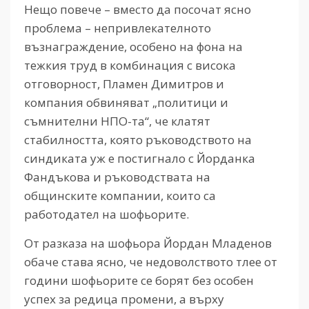
Нещо повече – вместо да посочат ясно
проблема – непривлекателното
възнаграждение, особено на фона на
тежкия труд в комбинация с висока
отговорност, Пламен Димитров и
компания обвиняват „политици и
съмнителни НПО-та“, че клатят
стабилността, която ръководството на
синдиката уж е постигнало с Йорданка
Фандъкова и ръководствата на
общинските компании, които са
работодател на шофьорите.
От разказа на шофьора Йордан Младенов
обаче става ясно, че недоволството тлее от
години шофьорите се борят без особен
успех за редица промени, а върху