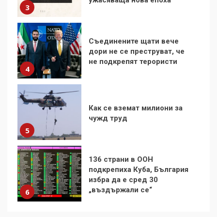
не подкрепят терористи
4
Как се вземат милиони за
чужд труд
5
136 страни в ООН
подкрепиха Куба, България
избра да е сред 30
„въздържали се“
6
Удължаването на „Чат
контрола“ в ЕС е обида за
демокрацията
7