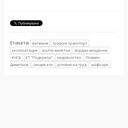
Етикети:
ватмани
градски транспорт
експлоатация
жълти жилетки
йордан младенов
КНСБ
КТ "Подкрепа"
недоволство
Пламен
Димитров
синдикати
условия на труд
шофьори