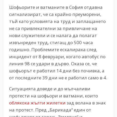
Шофьорите и ватманите в София отдавна
сигнализират, че са крайно преуморени,
тъй като условията на труд и заплащането
не са привлекателни за привличане на
нови служители и се налага да полагат
извънреден труд, стигащ до 500 часа
годишно. Проблемите ескалираха след
инцидент от 8 февруари, когато автобус по
линия 98 се удари в дърво. Оказа се, че
шофьорът е работил 14 дни без почивка, а
от последните 39 дни не е работил само в 4.
Ситуацията доведе и до мълчаливи
протести на шофьори и ватмани, които
облякоха жълти жилетки
зад волана в знак
на протест. Пред „Барикада“ един от
шофьорите от гараж „Земляне“ и