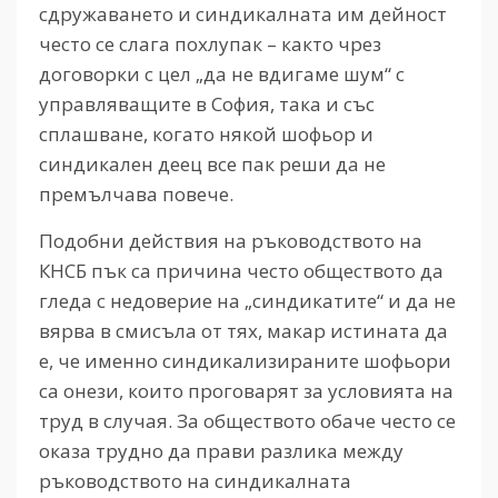
сдружаването и синдикалната им дейност
често се слага похлупак – както чрез
договорки с цел „да не вдигаме шум“ с
управляващите в София, така и със
сплашване, когато някой шофьор и
синдикален деец все пак реши да не
премълчава повече.
Подобни действия на ръководството на
КНСБ пък са причина често обществото да
гледа с недоверие на „синдикатите“ и да не
вярва в смисъла от тях, макар истината да
е, че именно синдикализираните шофьори
са онези, които проговарят за условията на
труд в случая. За обществото обаче често се
оказа трудно да прави разлика между
ръководството на синдикалната