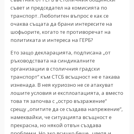
съвет и председател на комисията по
транспорт. Любопитен въпрос е как се
очаква същата да брани интересите на
шофьорите, когато те противоречат на
политиката и интереса на ГЕРБ?
Ето защо декларацията, подписана „от
ръководствата на синдикалните
организации в столичния градски
транспорт“ към СТСБ всъщност не е такава
изненада. В нея куриозно не се атакуват
лошите условия и експлоатацията, а вместо
това тя започва с „остро възражение“
срещу „опитите да се създава напрежение“,
намеквайки, че ситуацията всъщност е
прекрасна, но някой отвън създава
проблеми. Но ако всичко беше „цветя и