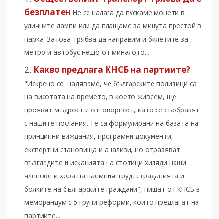
безплатен
Не се налага да пускаме монети в
уличните лампи или да плащаме за минута престой в
парка. Затова трябва да направим и билетите за
метро и автобус нещо от миналото...
Какво предлага КНСБ на партиите?
"Искрено се надяваме, че българските политици са
на висотата на времето, в което живеем, ще
проявят мъдрост и отговорност, като се съобразят
с нашите послания. Те са формулирани на базата на
принципни виждания, програмни документи,
експертни становища и анализи, но отразяват
възгледите и исканията на стотици хиляди наши
членове и хора на наемния труд, страданията и
болките на българските граждани", пишат от КНСБ в
меморандум с 5 групи реформи, които предлагат на
партиите...