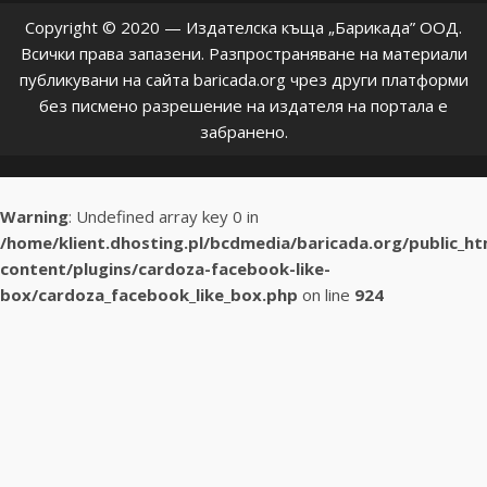
Copyright © 2020 — Издателска къща „Барикада” ООД.
Всички права запазени. Разпространяване на материали
публикувани на сайта baricada.org чрез други платформи
без писмено разрешение на издателя на портала е
забранено.
Warning
: Undefined array key 0 in
/home/klient.dhosting.pl/bcdmedia/baricada.org/public_h
content/plugins/cardoza-facebook-like-
box/cardoza_facebook_like_box.php
on line
924