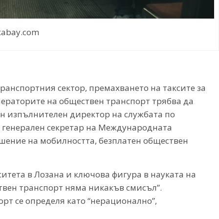
xabay.com
транспортния сектор, премахването на таксите за
ператорите на обществен транспорт трябва да
ен изпълнителен директор на службата по
 генерален секретар на Международната
ошение на мобилността, безплатен обществен
итета в Лозана и ключова фигура в науката на
твен транспорт няма никакъв смисъл”.
рт се определя като “нерационално”,