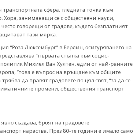
 транспортната сфера, гледната точка към
. Хора, занимаващи се с обществени науки,
често говорещи от градове, където безплатният
защитават тази мярка.
ия “Роза Люксембург” в Берлин, осигуряването на
представлява “първата стъпка към социо-
 политик Михиел Ван Хултен, един от най-ранните
ропа, “това е въпрос на връщане към общите
 трябва да правят градовете по цял свят, “за да се
климатичните промени, обществения транспорт
явно създава, броят на градовете
нспорт нараства. През 80-те години е имало само