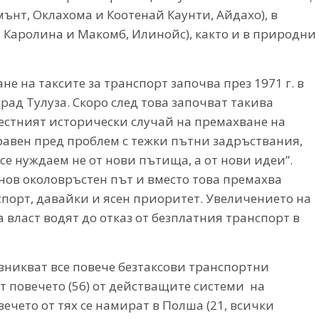
мънт, Оклахома и Коотенай Каунти, Айдахо), в
 Каролина и Макомб, Илинойс), както и в природни
 на таксите за транспорт започва през 1971 г. в
рад Тулуза. Скоро след това започват такива
вестният исторически случай на премахване на
правен пред проблем с тежки пътни задръствания,
е се нуждаем не от нови пътища, а от нови идеи”.
 нов околовръстен път и вместо това премахва
порт, давайки и ясен приоритет. Увеличението на
 власт водят до отказ от безплатния транспорт в
изникват все повече безтаксови транспортни
т повечето (56) от действащите системи на
ечето от тях се намират в Полша (21, всички