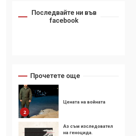
6
се“
Последвайте ни във
Удължаването на
facebook
„Чат контрола“ в ЕС е
обида за
демокрацията
7
За 100-годишнината
на Фидел Кастро –
изкачване на Черни
връх по неговите
1
Прочетете още
стъпки от 1972 г.
Цената на войната
2
Аз съм изследовател
на геноцида.