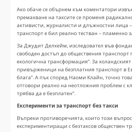
Ако обаче се обърнем към коментатори извън
премахване на таксите се променя радикално
активисти, журналисти и длъжностни лица – 
транспорт е бил реално тестван – пламенно 
За Джудит Делхейм, изследовател във фондац
свободен достъп до обществения транспорт 
екологична трансформация”. За холандският
привърженици на безплатния транспорт в Ев
блага”. А пък според Наоми Клайн, точно това
отговори реално на неотложния проблем с 
трябва да е безплатен”.
Експерименти за транспорт без такси
Въпреки противоречията, които този въпрос 
експериментиращи с безтаксов обществен тра