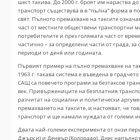
шест такива. До 2000 г. броят им нараства до
транспорт съществува в в “пълна” форма в по
свят. Пълното премахване на таксите означав
част от местните обществени транспортни ма
потребителите и през голямата част от време
частично – за определени части от града, з
периоди от деня или годината.
Първият пример на пълно премахване на так
1963 г. такава система е въведена в градчет
САЩ са повечето програми за безтаксов транс
век. Привържениците на безплатния транспо
разчитат на социални и политически аргуме
премахването на таксите, и настояват, че т
транспорт и ще намали нуждата от големи и
Двата най-големи експеримента от онзи пери
Джърси) и Денвър (Колорадо). Днес напълно 