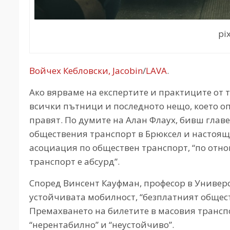
pi
Войчех Кебловски, Jacobin
/
LAVA
.
Ако вярваме на експертите и практиците от 
всички пътници и последното нещо, което о
правят. По думите на Алан Флаух, бивш глав
обществения транспорт в Брюксел и настоящ
асоциация по обществен транспорт, “по отн
транспорт е абсурд”.
Според Винсент Кауфман, професор в Универс
устойчивата мобилност, “безплатният общес
Премахването на билетите в масовия транспо
“нерентабилно” и “неустойчиво”.