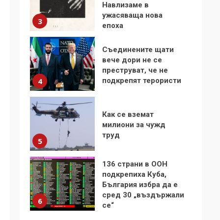
Навлизаме в
ужасяваща нова
3
епоха
Съединените щати
вече дори не се
преструват, че не
подкрепят терористи
4
Как се вземат
милиони за чужд
труд
5
136 страни в ООН
подкрепиха Куба,
България избра да е
сред 30 „въздържали
6
се“