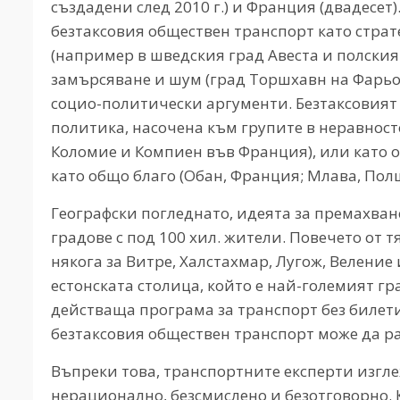
създадени след 2010 г.) и Франция (двадесе
безтаксовия обществен транспорт като страт
(например в шведския град Авеста и полския
замърсяване и шум (град Торшхавн на Фарьор
социо-политически аргументи. Безтаксовият
политика, насочена към групите в неравнос
Коломие и Компиен във Франция), или като 
като общо благо (Обан, Франция; Млава, Полш
Географски погледнато, идеята за премахван
градове с под 100 хил. жители. Повечето от т
някога за Витре, Халстахмар, Лугож, Велени
естонската столица, който е най-големият гра
действаща програма за транспорт без билети
безтаксовия обществен транспорт може да ра
Въпреки това, транспортните експерти изгле
нерационално, безсмислено и безотговорно. 