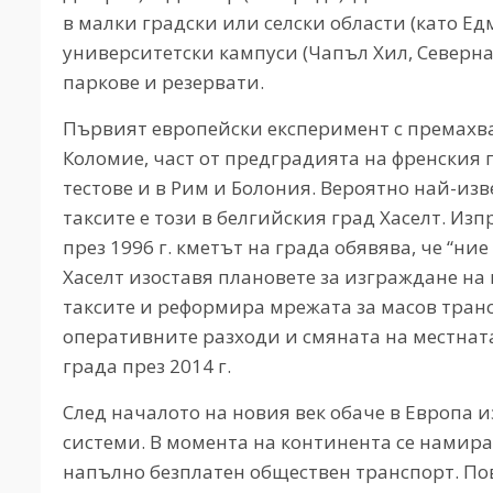
в малки градски или селски области (като Ед
университетски кампуси (Чапъл Хил, Северна
паркове и резервати.
Първият европейски експеримент с премахване
Коломие, част от предградията на френския г
тестове и в Рим и Болония. Вероятно най-из
таксите е този в белгийския град Хаселт. Из
през 1996 г. кметът на града обявява, че “ни
Хаселт изоставя плановете за изграждане на
таксите и реформира мрежата за масов транс
оперативните разходи и смяната на местната
града през 2014 г.
След началото на новия век обаче в Европа 
системи. В момента на континента се намира
напълно безплатен обществен транспорт. Пов