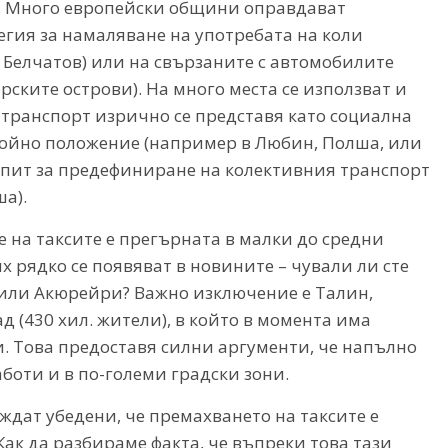
т). Много европейски общини оправдават
егия за намаляване на употребата на коли
 Белчатов) или на свързаните с автомобилите
ските острови). На много места се използват и
 транспорт изрично се представя като социална
тойно положение (например в Любин, Полша, или
опит за предефиниране на колективния транспорт
а).
е на таксите е прегърната в малки до средни
ях рядко се появяват в новините – чували ли сте
е или Акюрейри? Важно изключение е Талин,
д (430 хил. жители), в който в момента има
. Това предоставя силни аргументи, че напълно
боти и в по-големи градски зони.
ждат убедени, че премахването на таксите е
Как да разбираме факта, че въпреки това тази