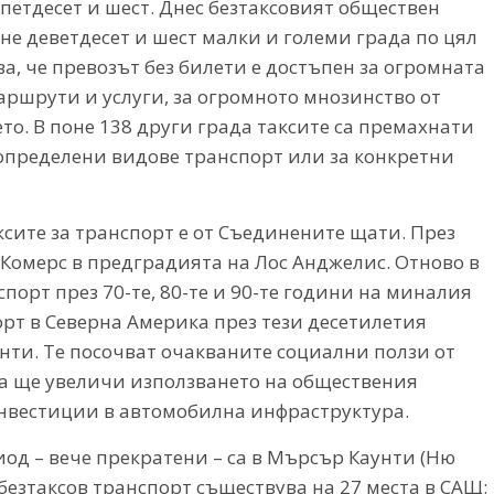
 петдесет и шест. Днес безтаксовият обществен
не деветдесет и шест малки и големи града по цял
а, че превозът без билети е достъпен за огромната
ршрути и услуги, за огромното мнозинство от
то. В поне 138 други града таксите са премахнати
а определени видове транспорт или за конкретни
сите за транспорт е от Съединените щати. През
о Комерс в предградията на Лос Анджелис. Отново в
порт през 70-те, 80-те и 90-те години на миналия
рт в Северна Америка през тези десетилетия
нти. Те посочват очакваните социални ползи от
ова ще увеличи използването на обществения
нвестиции в автомобилна инфраструктура.
од – вече прекратени – са в Мърсър Каунти (Ню
безтаксов транспорт съществува на 27 места в САЩ: