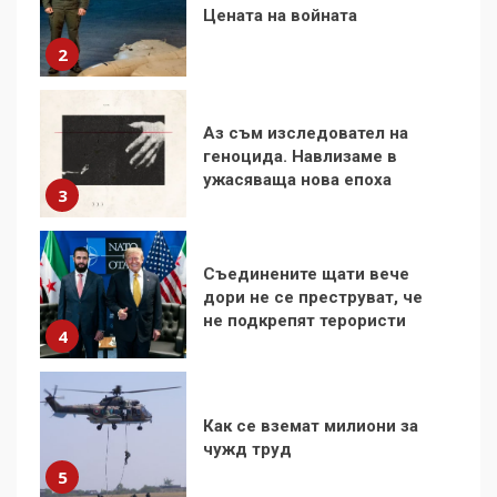
геноцида. Навлизаме в
ужасяваща нова епоха
3
Съединените щати вече
дори не се преструват, че
не подкрепят терористи
4
Как се вземат милиони за
чужд труд
5
136 страни в ООН
подкрепиха Куба, България
избра да е сред 30
„въздържали се“
6