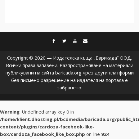
facebook
twitter
youtube
contact@baric
Copyright © 2020 — Издателска къща „Барикада” ООД.
Всички права запазени. Разпространяване на материали
публикувани на сайта baricada.org чрез други платформи
без писмено разрешение на издателя на портала е
забранено.
Warning
: Undefined array key 0 in
/home/klient.dhosting.pl/bcdmedia/baricada.org/public_h
content/plugins/cardoza-facebook-like-
box/cardoza_facebook_like_box.php
on line
924