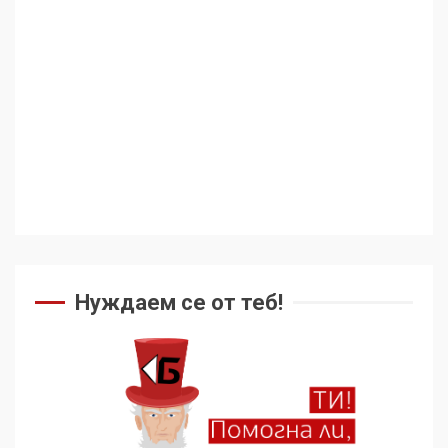
Аз съм изследовател на
геноцида. Навлизаме в
ужасяваща нова епоха
3
Съединените щати вече
дори не се преструват, че
не подкрепят терористи
4
Как се вземат милиони за
чужд труд
Нуждаем се от теб!
5
136 страни в ООН
подкрепиха Куба, България
избра да е сред 30
„въздържали се“
6