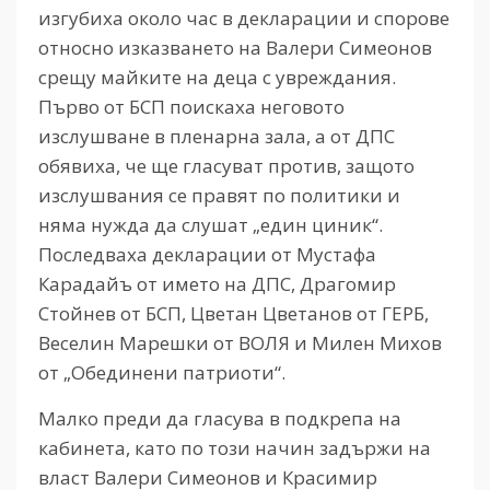
изгубиха около час в декларации и спорове
относно изказването на Валери Симеонов
срещу майките на деца с увреждания.
Първо от БСП поискаха неговото
изслушване в пленарна зала, а от ДПС
обявиха, че ще гласуват против, защото
изслушвания се правят по политики и
няма нужда да слушат „един циник“.
Последваха декларации от Мустафа
Карадайъ от името на ДПС, Драгомир
Стойнев от БСП, Цветан Цветанов от ГЕРБ,
Веселин Марешки от ВОЛЯ и Милен Михов
от „Обединени патриоти“.
Малко преди да гласува в подкрепа на
кабинета, като по този начин задържи на
власт Валери Симеонов и Красимир