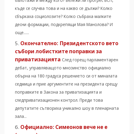
балотажи и между кого? Бележи ли прогрес БСП,
къде се случва това и на какво се дължи? Колко
сбъркаха социолозите? Колко събраха малките
десни формации, подкрепящи Мая Манолова? И
още......
Окончателно: Президентското вето
събори лобистките поправки за
приватизацията
След горещ парламентарен
дебат, управляващото мнозинство официално
обърна на 180 градуса решението си от миналата
седмица и прие аргументите на президента срещу
поправките в Закона за приватизацията и
следприватизационен контрол. Преди това
депутатите сътвориха уникално шоу в пленарната
зала...
Официално: Симеонов вече не е