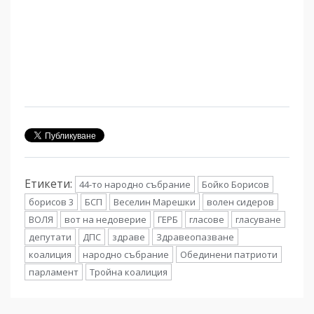
Етикети:
44-то народно събрание
Бойко Борисов
борисов 3
БСП
Веселин Марешки
волен сидеров
ВОЛЯ
вот на недоверие
ГЕРБ
гласове
гласуване
депутати
ДПС
здраве
Здравеопазване
коалиция
народно събрание
Обединени патриоти
парламент
Тройна коалиция