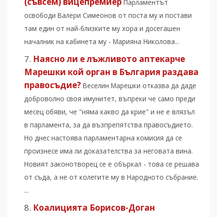
(съвсем) вицепремиер
Парламентът
освободи Валери Симеонов от поста му и постави
там един от най-близките му хора и досегашен
началник на кабинета му - Марияна Николова...
Наясно ли е лъжливото аптекарче
Марешки кой орган в България раздава
правосъдие?
Веселин Марешки отказва да даде
доброволно своя имунитет, въпреки че само преди
месец обяви, че "няма какво да крие" и не е влязъл
в парламента, за да възпрепятства правосъдието.
Но днес настоява парламентарна комисия да се
произнесе има ли доказателства за неговата вина.
Новият законотворец се е объркал - това се решава
от съда, а не от колегите му в Народното събрание.
...
Коалицията Борисов-Доган