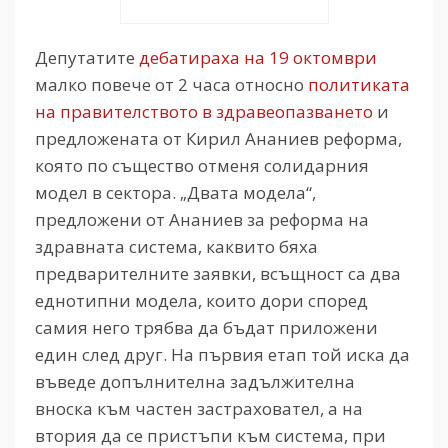
Депутатите
дебатираха на 19 октомври
малко повече от 2 часа относно
политиката
на правителството в здравеопазването
и
предложената от Кирил Ананиев реформа,
която по същество отменя солидарния
модел в сектора. „Двата модела“,
предложени от Ананиев за реформа на
здравната система, каквито бяха
предварителните заявки, всъщност са два
еднотипни модела, които дори според
самия него трябва да бъдат приложени
един след друг. На първия етап той иска да
въведе допълнителна задължителна
вноска към частен застраховател, а на
втория да се пристъпи към система, при