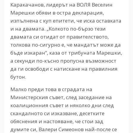
Каракачанов, лидерът на ВОЛЯ Веселин
Марешки обяви в остра декларация,
изпълнена с куп епитети, че иска оставката
и на двамата. „Колкото по-бързо тези
двамата си отидат от правителството,
толкова по-сигурно е, че мандатът може да
бъде изкаран“, каза от трибуната Марешки,
а секунди по-късно пропусна възможност
да ги освободи с натискане на правилния
бутон.
Малко преди това в сградата на
Министерския съвет, след заседание на
коалиционния съвет и няколко дни след
скандалното си изказване, десетките
обяснения и настояване, че стои зад
думите си, Валери Симеонов най-после се