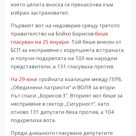
която цялата вноска се пренасочва към
избран застраховател.
Първият вот на недоверие срещу третото
правителство на Бойко Борисов
беше
гласуван на 25 януари
. Той беше внесен от
БСП за несправяне с корупцията в страната
и получи подкрепата на 103-ма народни
представители, а 131 гласуваха против.
На 29 юни
тройната коалиция между ГЕРБ,
„Обединени патриоти“ и ВОЛЯ за втори
път спаси „Борисов 3“. Вторият вот беше за
несправяне в сектор „Сигурност“, като
отново 131 депутати бяха против, а 104
подкрепиха вота.
Преди днешното гласуване депутатите