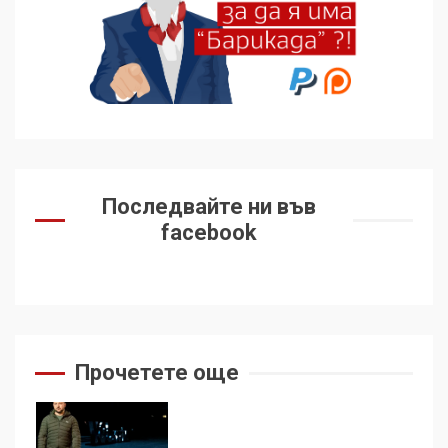
Удължаването на „Чат
контрола“ в ЕС е обида за
демокрацията
7
За 100-годишнината на
Фидел Кастро – изкачване
Последвайте ни във
на Черни връх по неговите
facebook
стъпки от 1972 г.
1
Цената на войната
Прочетете още
2
Аз съм изследовател на