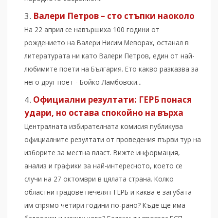
Валери Петров – сто стъпки наоколо
На 22 април се навършиха 100 години от
рождението на Валери Нисим Меворах, останал в
литературата ни като Валери Петров, един от най-
любимите поети на България. Ето какво разказва за
него друг поет - Бойко Ламбовски...
Официални резултати: ГЕРБ понася
удари, но остава спокойно на върха
Централната избирателната комисия публикува
официалните резултати от проведения първи тур на
изборите за местна власт. Вижте информация,
анализ и графики за най-интересното, което се
случи на 27 октомври в цялата страна. Колко
областни градове печелят ГЕРБ и каква е загубата
им спрямо четири години по-рано? Къде ще има