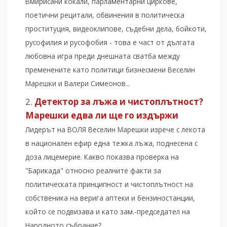
Вмирисани кокали, парламентарни циркове,
поетични рецитали, обвинения в политическа
проституция, видеоклипове, съдебни дела, бойкоти,
русофилия и русофобия - това е част от дългата
любовна игра преди днешната сватба между
пременените като политици бизнесмени Веселин
Марешки и Валери Симеонов...
Детектор за лъжа и чистоплътност?
Марешки едва ли ще го издържи
Лидерът на ВОЛЯ Веселин Марешки изрече с лекота
в национален ефир една тежка лъжа, поднесена с
доза лицемерие. Какво показва проверка на
"Барикада" относно реалните факти за
политическата принципност и чистоплътност на
собственика на верига аптеки и бензиностанции,
който се подвизава и като зам.-председател на
Народното събрание?...