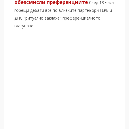
обезсмисли преференциите
След 13 часа
горещи дебати все по-близките партньори ГЕРБ и
ДПС "ритуално заклаха" преференциалното
гласуване...