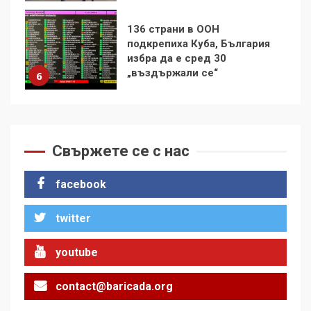
Удължаването на „Чат
контрола“ в ЕС е обида за
демокрацията
7
За 100-годишнината на
Фидел Кастро – изкачване
на Черни връх по неговите
Свържете се с нас
стъпки от 1972 г.
1
facebook
twitter
Цената на войната
youtube
2
contact@baricada.org
Аз съм изследовател на