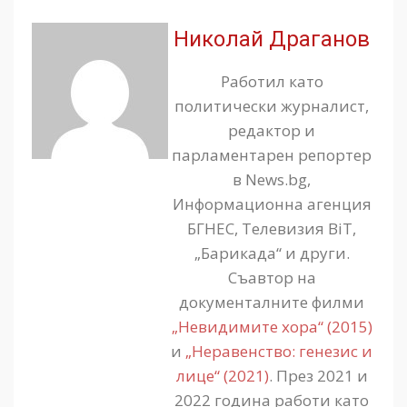
Николай Драганов
Работил като
политически журналист,
редактор и
парламентарен репортер
в News.bg,
Информационна агенция
БГНЕС, Телевизия BiT,
„Барикада“ и други.
Съавтор на
документалните филми
„Невидимите хора“ (2015)
и
„Неравенство: генезис и
лице“ (2021)
. През 2021 и
2022 година работи като