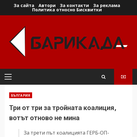
Skip
За сайта
Автори
За контакти
За реклама
Политика относно Бисквитки
to
content
Primary
Menu
БЪЛГАРИЯ
Три от три за тройната коалиция,
вотът отново не мина
За трети път коалицията ГЕРБ-ОП-