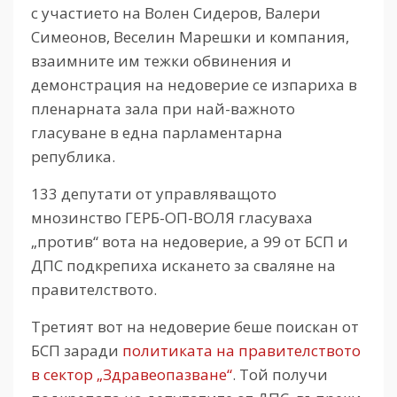
с участието на Волен Сидеров, Валери
Симеонов, Веселин Марешки и компания,
взаимните им тежки обвинения и
демонстрация на недоверие се изпариха в
пленарната зала при най-важното
гласуване в една парламентарна
република.
133 депутати от управляващото
мнозинство ГЕРБ-ОП-ВОЛЯ гласуваха
„против“ вота на недоверие, а 99 от БСП и
ДПС подкрепиха искането за сваляне на
правителството.
Третият вот на недоверие беше поискан от
БСП заради
политиката на правителството
в сектор „Здравеопазване“
. Той получи