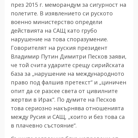
през 2015 г. меморандум за сигурност на
полетите. В изявлението си руското
военно министерство определи
действията на САЩ като грубо
нарушение на това споразумение.
Говорителят на руския президент
Владимир Путин Димитри Песков заяви,
че той счита ударите срещу сирийската
база за „нарушение на международното
право под фалшив претекст“ и „циничен
опит да се разсее света от цивилните
жертви в Ирак“. По думите на Песков
това сериозно накърнява отношенията
между Русия и САЩ, „които и без това са
в плачевно състояние“.