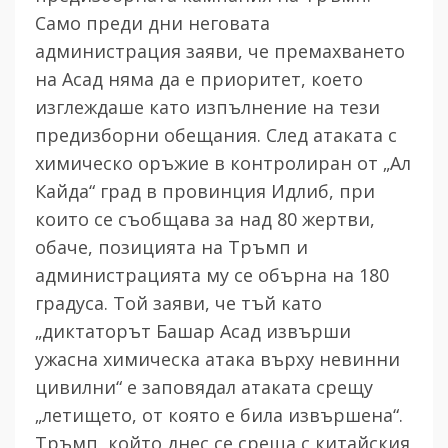
Само преди дни неговата
администрация заяви, че премахването
на Асад няма да е приоритет, което
изглеждаше като изпълнение на тези
предизборни обещания. След атаката с
химическо оръжие в контролиран от „Ал
Кайда“ град в провинция Идлиб,
при
които се съобщава за над 80 жертви,
обаче, позицията на Тръмп и
администрацията му се обърна на 180
градуса.
Т
ой заяви, че тъй като
„диктаторът Башар Асад извърши
ужасна химическа атака върху невинни
цивилни“ е заповядал атаката срещу
„летището, от която е била извършена“.
Тръмп, който днес се среща с китайския