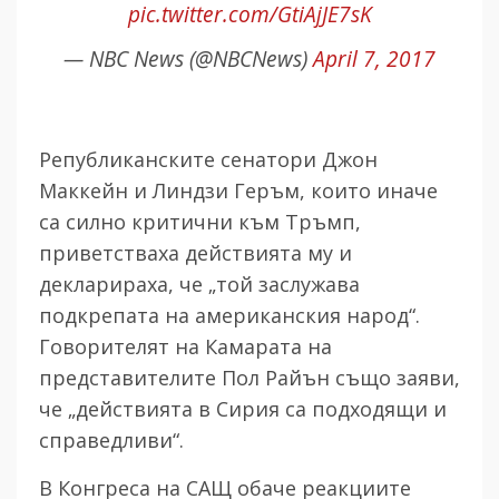
pic.twitter.com/GtiAjJE7sK
— NBC News (@NBCNews)
April 7, 2017
Републиканските сенатори Джон
Маккейн и Линдзи Геръм, които иначе
са силно критични към Тръмп,
приветстваха действията му и
декларираха, че „той заслужава
подкрепата на американския народ“.
Говорителят на Камарата на
представителите Пол Райън също заяви,
че „действията в Сирия са подходящи и
справедливи“.
В Конгреса на САЩ обаче реакциите