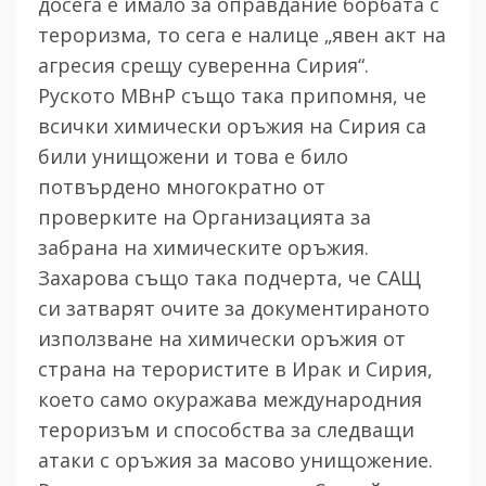
досега е имало за оправдание борбата с
тероризма, то сега е налице „явен акт на
агресия срещу суверенна Сирия“.
Руското МВнР също така припомня, че
всички химически оръжия на Сирия са
били унищожени и това е било
потвърдено многократно от
проверките на Организацията за
забрана на химическите оръжия.
Захарова също така подчерта, че САЩ
си затварят очите за документираното
използване на химически оръжия от
страна на терористите в Ирак и Сирия,
което само окуражава международния
тероризъм и способства за следващи
атаки с оръжия за масово унищожение.