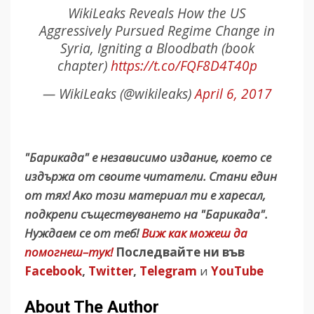
WikiLeaks Reveals How the US
Aggressively Pursued Regime Change in
Syria, Igniting a Bloodbath (book
chapter)
https://t.co/FQF8D4T40p
— WikiLeaks (@wikileaks)
April 6, 2017
"Барикада" е независимо издание, което се
издържа от своите читатели. Стани един
от тях! Ако този материал ти е харесал,
подкрепи съществуването на "Барикада".
Нуждаем се от теб!
Виж как можеш да
помогнеш–тук!
Последвайте ни във
Facebook
,
Twitter
,
Telegram
и
YouTube
About The Author