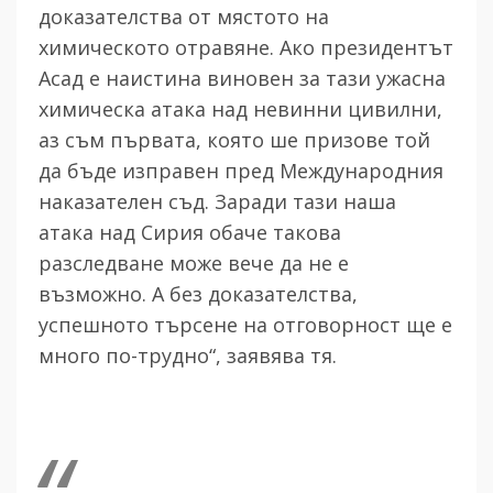
доказателства от мястото на
химическото отравяне. Ако президентът
Асад е наистина виновен за тази ужасна
химическа атака над невинни цивилни,
аз съм първата, която ше призове той
да бъде изправен пред Международния
наказателен съд. Заради тази наша
атака над Сирия обаче такова
разследване може вече да не е
възможно. А без доказателства,
успешното търсене на отговорност ще е
много по-трудно“, заявява тя.