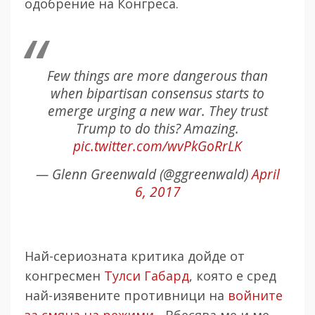
одобрение на Конгреса.
Few things are more dangerous than
when bipartisan consensus starts to
emerge urging a new war. They trust
Trump to do this? Amazing.
pic.twitter.com/wvPkGoRrLK
— Glenn Greenwald (@ggreenwald)
April
6, 2017
Най-сериозната критика дойде от
конгресмен
Тулси Габард
, която е сред
най-изявените противници на
войните
за смяна на режими
. „Вбесява ме и ме