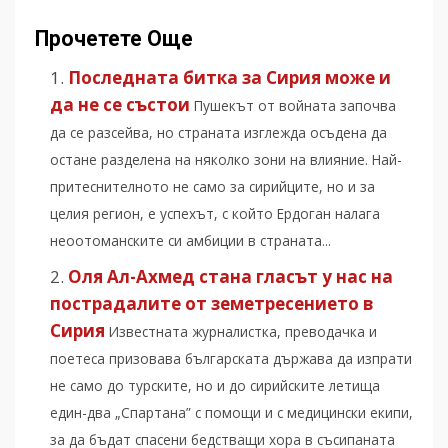
Прочетете Още
Последната битка за Сирия може и
да не се състои
Пушекът от войната започва
да се разсейва, но страната изглежда осъдена да
остане разделена на няколко зони на влияние. Най-
притеснителното не само за сирийците, но и за
целия регион, е успехът, с който Ердоган налага
неоотоманските си амбиции в страната...
Оля Ал-Ахмед стана гласът у нас на
пострадалите от земетресението в
Сирия
Известната журналистка, преводачка и
поетеса призовава българската държава да изпрати
не само до турските, но и до сирийските летища
един-два „Спартана” с помощи и с медицински екипи,
за да бъдат спасени бедстващи хора в съсипаната