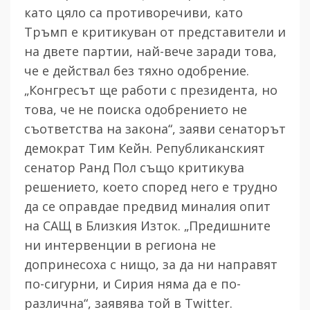
като цяло са противоречиви, като
Тръмп е критикуван от представители и
на двете партии, най-вече заради това,
че е действал без тяхно одобрение.
„Конгресът ще работи с президента, но
това, че не поиска одобрението не
съответства на закона“, заяви сенаторът
демократ Тим Кейн. Републиканският
сенатор Ранд Пол също критикува
решението, което според него е трудно
да се оправдае предвид миналия опит
на САЩ в Близкия Изток. „Предишните
ни интервенции в региона не
допринесоха с нищо, за да ни направят
по-сигурни, и Сирия няма да е по-
различна“, заявява той в
Twitter.