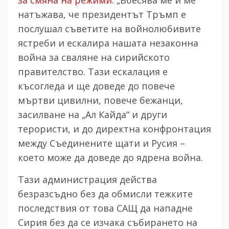
натъжава, че президентът Тръмп е
послушал съветите на войнолюбивите
ястреби и ескалира нашата незаконна
война за сваляне на сирийското
правителство. Тази ескалация е
късогледа и ще доведе до повече
мъртви цивилни, повече бежанци,
засилване на „Ал Кайда“ и други
терористи, и до директна конфронтация
между Съединените щати и Русия –
което може да доведе до ядрена война.
Тази администрация действа
безразсъдно без да обмисли тежките
последствия от това САЩ да нападне
Сирия без да се изчака събирането на