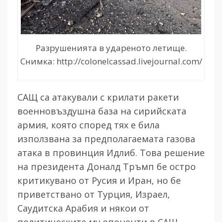
Разрушенията в удареното летище.
Снимка: http://colonelcassad.livejournal.com/
САЩ са атакували с крилати ракети
военновъздушна база на сирийската
армия, която според тях е била
използвана за предполагаемата газова
атака в провинция Идлиб. Това решение
на президента Доналд Тръмп бе остро
критикувано от Русия и Иран, но бе
приветствано от Турция, Израел,
Саудитска Арабия и някои от
политическите му опоненти в САЩ.