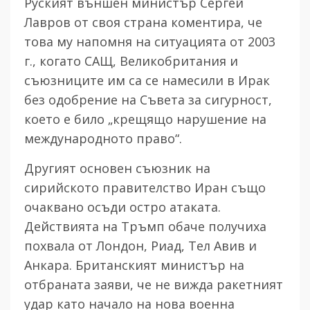
Руският външен министър Сергей
Лавров от своя страна коментира, че
това му напомня на ситуацията от 2003
г., когато САЩ, Великобритания и
съюзниците им са се намесили в Ирак
без одобрение на Съвета за сигурност,
което е било „крещящо нарушение на
международното право“.
Другият основен съюзник на
сирийското правителство Иран също
очаквано осъди остро атаката.
Действията на Тръмп обаче получиха
похвала от Лондон, Риад, Тел Авив и
Анкара. Британският министър на
отбраната заяви, че не вижда ракетният
удар като начало на нова военна