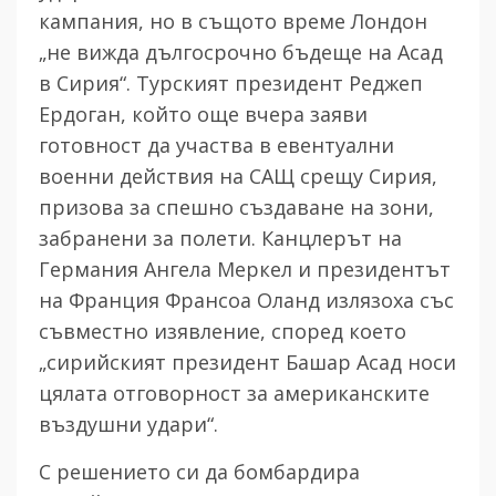
кампания, но в същото време Лондон
„не вижда дългосрочно бъдеще на Асад
в Сирия“.
Турският президент Реджеп
Ердоган, който още вчера заяви
готовност да участва в евентуални
военни действия на САЩ срещу Сирия,
призова за спешно създаване на зони,
забранени за полети. Канцлерът на
Германия Ангела Меркел и президентът
на Франция Франсоа Оланд излязоха със
съвместно изявление, според което
„сирийският
президент Башар Асад носи
цялата отговорност за американските
въздушни удари“.
С решението си да бомбардира