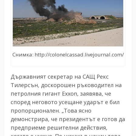
Снимка: http://colonelcassad.livejournal.com/
Държавният секретар на САЩ Рекс
Тилерсън, доскорошен ръководител на
петролния гигант
Exxon,
заявява, че
според неговото усещане ударът е бил
пропорционален. „
Това ясно
демонстрира, че президентът е готов да
предприеме решителни действия,
когато е нужно. По никакъв начин това