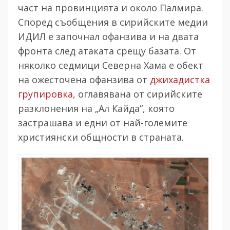
част на провинцията и около Палмира.
Според съобщения в сирийските медии
ИДИЛ е започнал офанзива и на двата
фронта след атаката срещу базата. От
няколко седмици Северна Хама е обект
на ожесточена офанзива от
джихадистка
групировка
, оглавявана от сирийските
разклонения на „Ал Кайда“, която
застрашава и едни от най-големите
християнски общности в страната.