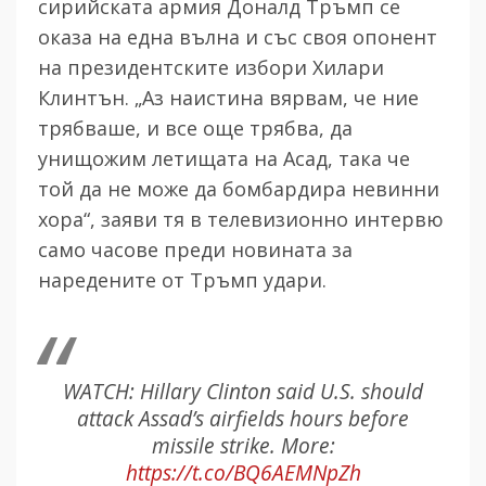
сирийската армия Доналд Тръмп се
оказа на една вълна и със своя опонент
на президентските избори Хилари
Клинтън. „Аз наистина вярвам, че ние
трябваше, и все още трябва, да
унищожим летищата на Асад, така че
той да не може да бомбардира невинни
хора“, заяви тя в телевизионно интервю
само часове преди новината за
наредените от Тръмп удари.
WATCH: Hillary Clinton said U.S. should
attack Assad’s airfields hours before
missile strike. More:
https://t.co/BQ6AEMNpZh