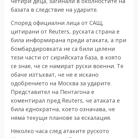
четири деца, загинали в околностите на
базата в следствие на ударите.
Според официални лица от САЩ,
цитирани от
Reuters,
руската страна е
била информирана преди атаката, а при
бомбардировката не са били целени
тези части от сирийската база, в която
се знае, че се намират руски военни. Те
обаче изтъкват, че не е искано
одобрението на Москва за ударите.
Представител на Пентагона е
коментирал пред
Reuters,
че атаката е
била еднократна, което означава, че
няма текущи планове за ескалация.
Няколко часа след атаките руското