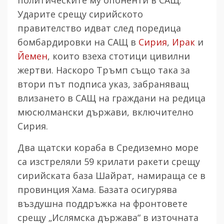
Ударите срещу сирийското
правителство идват след поредица
бомбардировки на САЩ в
Сирия
,
Ирак
и
Йемен
, които взеха стотици цивилни
жертви. Наскоро Тръмп също така за
втори път подписа указ, забраняващ
влизането в САЩ на граждани на редица
мюсюлмански държави, включително
Сирия.
Два щатски кораба в Средиземно море
са изстреляли 59 крилати ракети срещу
сирийската база Шайрат, намираща се в
провинция Хама. Базата осигурява
въздушна поддръжка на фронтовете
срещу „Ислямска държава“ в източната