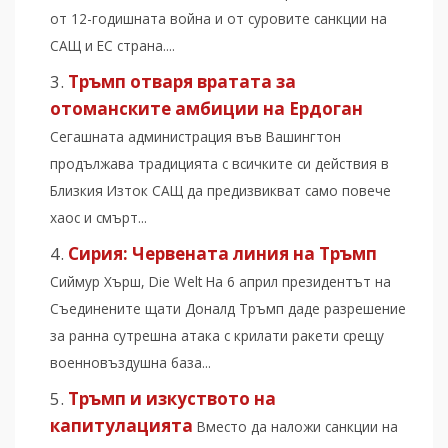
от 12-годишната война и от суровите санкции на
САЩ и ЕС страна....
Тръмп отваря вратата за
отоманските амбиции на Ердоган
Сегашната администрация във Вашингтон
продължава традицията с всичките си действия в
Близкия Изток САЩ да предизвикват само повече
хаос и смърт...
Сирия: Червената линия на Тръмп
Сиймур Хърш, Die Welt На 6 април президентът на
Съединените щати Доналд Тръмп даде разрешение
за ранна сутрешна атака с крилати ракeти срещу
военновъздушна база...
Тръмп и изкуството на
капитулацията
Вместо да наложи санкции на