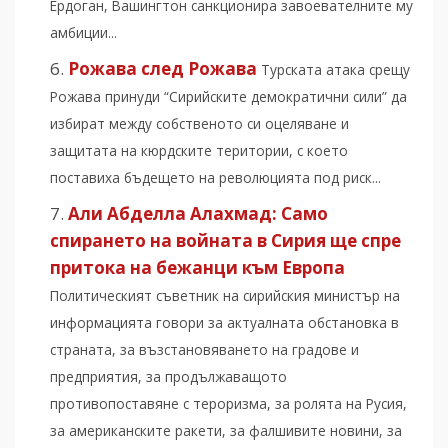
Ердоган, Вашингтон санкционира завоевателните му
амбиции...
Рожава след Рожава
Турската атака срещу
Рожава принуди “Сирийските демократични сили” да
избират между собственото си оцеляване и
защитата на кюрдските територии, с което
поставиха бъдещето на революцията под риск...
Али Абделла Алахмад: Само
спирането на войната в Сирия ще спре
притока на бежанци към Европа
Политическият съветник на сирийския министър на
информацията говори за актуалната обстановка в
страната, за възстановяването на градове и
предприятия, за продължаващото
противопоставяне с тероризма, за ролята на Русия,
за американските ракети, за фалшивите новини, за