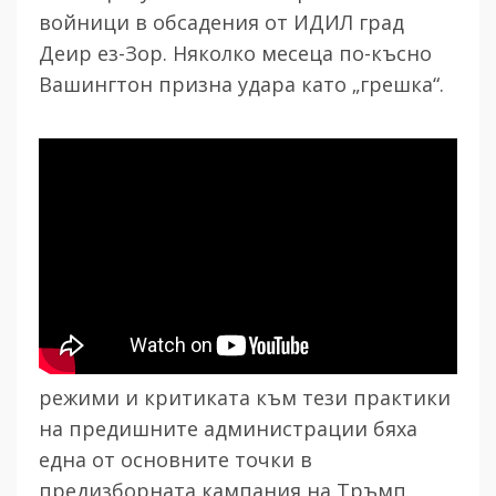
войници в обсадения от ИДИЛ град
Деир ез-Зор. Няколко месеца по-късно
Вашингтон призна удара като „грешка“.
Отказът от политиката на смяна на
режими и критиката към тези практики
на предишните администрации бяха
една от основните точки в
предизборната кампания на Тръмп.