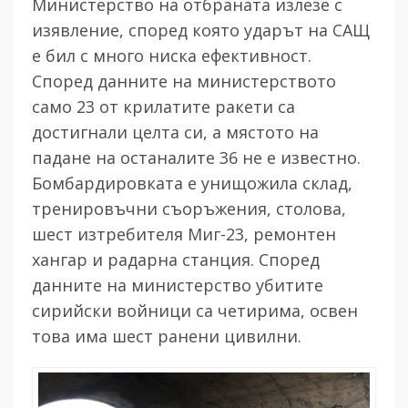
Министерство на отбраната излезе с
изявление, според която ударът на САЩ
е бил с много ниска ефективност.
Според данните на министерството
само 23 от крилатите ракети са
достигнали целта си, а мястото на
падане на останалите 36 не е известно.
Бомбардировката е унищожила склад,
тренировъчни съоръжения, столова,
шест изтребителя Миг-23, ремонтен
хангар и радарна станция. Според
данните на министерство убитите
сирийски войници са четирима, освен
това има шест ранени цивилни.