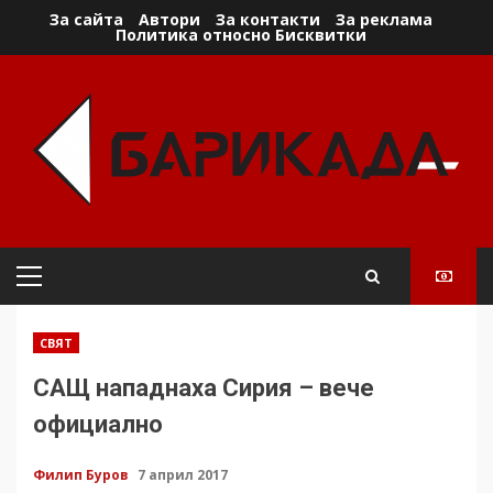
Skip
За сайта
Автори
За контакти
За реклама
Политика относно Бисквитки
to
content
Primary
Menu
СВЯТ
САЩ нападнаха Сирия – вече
официално
Филип Буров
7 април 2017