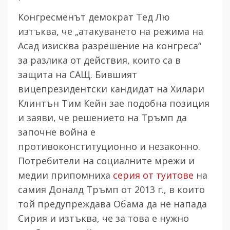
Конгресменът демократ Тед Лю
изтъква, че „атакуването на режима на
Асад изисква разрешение на конгреса“
за разлика от действия, които са в
защита на САЩ. Бившият
вицепрезидентски кандидат на Хилари
Клинтън Тим Кейн зае подобна позиция
и заяви, че решението на Тръмп да
започне война е
противоконституционно и незаконно.
Потребители на социалните мрежи и
медии припомниха
серия от туитове
на
самия Доналд Тръмп от 2013 г., в които
той предупреждава Обама да не напада
Сирия и изтъква, че за това е нужно