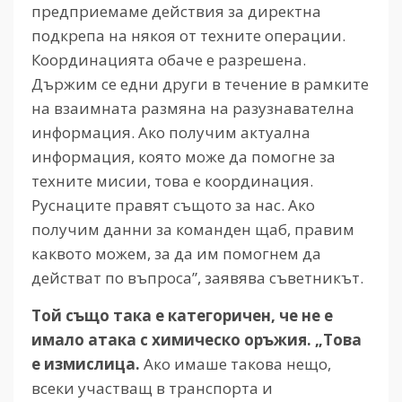
предприемаме действия за директна
подкрепа на някоя от техните операции.
Координацията обаче е разрешена.
Държим се едни други в течение в рамките
на взаимната размяна на разузнавателна
информация. Ако получим актуална
информация, която може да помогне за
техните мисии, това е координация.
Руснаците правят същото за нас. Ако
получим данни за команден щаб, правим
каквото можем, за да им помогнем да
действат по въпроса”, заявява съветникът.
Той също така е категоричен, че не е
имало атака с химическо оръжия. „Това
е измислица.
Ако имаше такова нещо,
всеки участващ в транспорта и