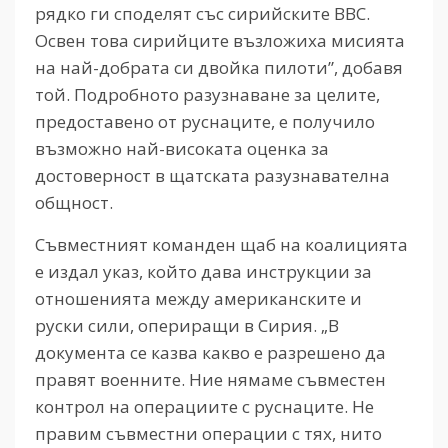
рядко ги споделят със сирийските ВВС.
Освен това сирийците възложиха мисията
на най-добрата си двойка пилоти”, добавя
той. Подробното разузнаване за целите,
предоставено от руснаците, е получило
възможно най-високата оценка за
достоверност в щатската разузнавателна
общност.
Съвместният команден щаб на коалицията
е издал указ, който дава инструкции за
отношенията между американските и
руски сили, опериращи в Сирия. „В
документа се казва какво е разрешено да
правят военните. Ние нямаме съвместен
контрол на операциите с руснаците. Не
правим съвместни операции с тях, нито