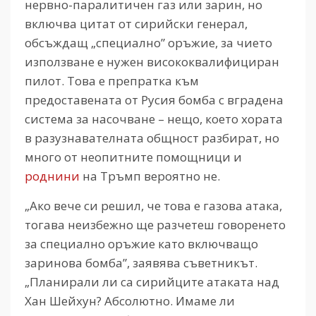
нервно-паралитичен газ или зарин, но
включва цитат от сирийски генерал,
обсъждащ „специално” оръжие, за чието
използване е нужен висококвалифициран
пилот. Това е препратка към
предоставената от Русия бомба с вградена
система за насочване – нещо, което хората
в разузнавателната общност разбират, но
много от неопитните помощници и
роднини
на Тръмп вероятно не.
„Ако вече си решил, че това е газова атака,
тогава неизбежно ще разчетеш говоренето
за специално оръжие като включващо
заринова бомба”, заявява съветникът.
„Планирали ли са сирийците атаката над
Хан Шейхун? Абсолютно. Имаме ли