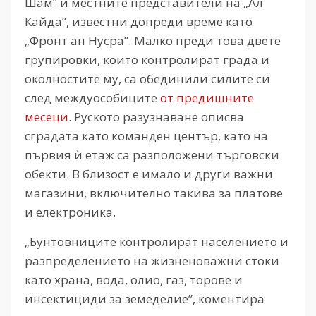
Шам” и местните представители на „Ал
Кайда”, известни допреди време като
„Фронт ан Нусра”. Малко преди това двете
групировки, които контролират града и
околностите му, са обединили силите си
след междуособиците
от предишните
месеци
. Руското разузнаване описва
сградата като команден център, като на
първия ѝ етаж са разположени търговски
обекти. В близост е имало и други важни
магазини, включително такива за платове
и електроника.
„Бунтовниците контролират населението и
разпределението на жизненоважни стоки
като храна, вода, олио, газ, торове и
инсектициди за земеделие”, коментира