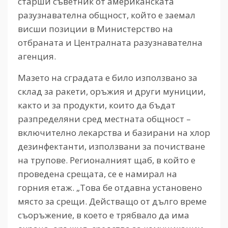
старши съветник от американската
разузнавателна общност, който е заемал
висши позиции в Министерство на
отбраната и Централната разузнавателна
агенция.
Мазето на сградата е било използвано за
склад за ракети, оръжия и други муниции,
както и за продукти, които да бъдат
разпределяни сред местната общност –
включително лекарства и базирани на хлор
дезинфектанти, използвани за почистване
на трупове. Регионалният щаб, в който е
проведена срещата, се е намирал на
горния етаж. „Това бе отдавна установено
място за срещи. Действащо от дълго време
съоръжение, в което е трябвало да има