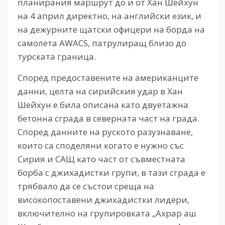
планирания маршрут до и от Хан Шейхун
на 4 април директно, на английски език, и
на дежурните щатски офицери на борда на
самолета AWACS, патрулиращ близо до
турската граница.
Според предоставените на американците
данни, целта на сирийския удар в Хан
Шейхун е била описана като двуетажна
бетонна сграда в северната част на града.
Според данните на руското разузнаване,
които са споделяни когато е нужно със
Сирия и САЩ като част от съвместната
борба с джихадистки групи, в тази сграда е
трябвало да се състои среща на
високопоставени джихадистки лидери,
включително на групировката „Ахрар аш