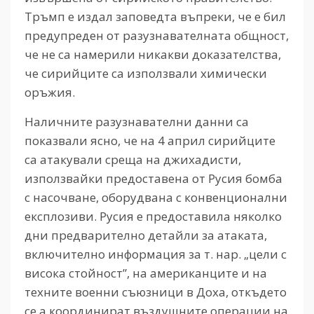
Тръмп е издал заповедта въпреки, че е бил
предупреден от разузнавателната общност,
че не са намерили никакви доказателства,
че сирийците са използвали химически
оръжия.
Наличните разузнавателни данни са
показвали ясно, че на 4 април сирийците
са атакували среща на джихадисти,
използвайки предоставена от Русия бомба
с насочване, оборудвана с конвенционални
експлозиви. Русия е предоставила няколко
дни предварително детайли за атаката,
включително информация за т. нар. „цели с
висока стойност”, на американците и на
техните военни съюзници в Доха, откъдето
се а координират въздушните операции на