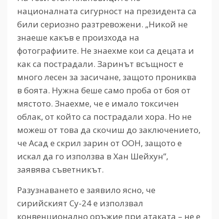
националната сигурност на президента са
били сериозно разтревожени. „Никой не
знаеше какъв е произхода на
фотографиите. Не знаехме кои са децата и
как са пострадали. Заринът всъщност е
много лесен за засичане, защото прониква
в боята. Нужна беше само проба от боя от
мястото. Знаехме, че е имало токсичен
облак, от който са пострадали хора. Но не
можеш от това да скочиш до заключението,
че Асад е скрил зарин от ООН, защото е
искал да го използва в Хан Шейхун”,
заявява съветникът.
Разузнаването е заявило ясно, че
сирийският Су-24 е използвал
конвенционално оръжие при атаката – не е