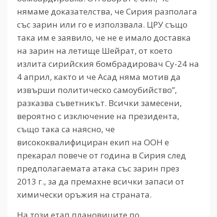
нямаме доказателства, че Сирия разполага
със зарин или го е използвала. ЦРУ също
така им е заявило, че не е имало доставка
на зарин на летище Шейрат, от което
излита сирийския бомбрадировач Су-24 на
4 април, както и че Асад няма мотив да
извърши политическо самоубийство”,
разказва съветникът. Всички замесени,
вероятно с изключение на президента,
също така са наясно, че
висококвалифициран екип на ООН е
прекарал повече от година в Сирия след
предполагаемата атака със зарин през
2013 г., за да премахне всички запаси от
химически оръжия на страната.
На този етап плановиците по