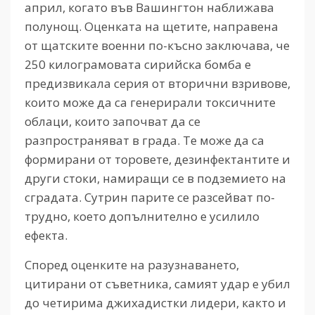
април, когато във Вашингтон наближава
полунощ. Оценката на щетите, направена
от щатските военни по-късно заключава, че
250 килограмовата сирийска бомба е
предизвикала серия от вторични взривове,
които може да са генерирали токсичните
облаци, които започват да се
разпространяват в града. Те може да са
формирани от торовете, дезинфектантите и
други стоки, намиращи се в подземието на
сградата. Сутрин парите се разсейват по-
трудно, което допълнително е усилило
ефекта.
Според оценките на разузнаването,
цитирани от съветника, самият удар е убил
до четирима джихадистки лидери, както и