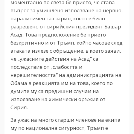
моментално по света бе прието, че става
въпрос за умишлено използване на нервно-
паралитичен газ зарин, което е било
разрешено от сирийския президент Башар
Асад. Това предположение бе прието
безкритично и от Тръмп, който часове след
атаката излезе с обръщение, в което заяви,
че „ужасните действия на Асад” са
последствие от „слабостта и
нерешителността” на администрацията на
Обама в реакцията им на това, което по
думите му са предишни случаи на
използване на химически оръжия от
Сирия.
За ужас на много старши членове на екипа
му по национална сигурност, Тръмп е