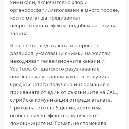
химикали, включително хлор и
органофосфати, използвани в много торове,
които могат да предизвикат
невротоксични ефекти, подобни на тези на
зарина.
В часовете след атаката интернет се
развихря, ужасяващи снимки на жертви
наводняват телевизионните канали и
YouTube. От щатското разузнаване е
поискано да установи какво се е случило.
Сред късчетата получена информация е
прихваната от един от съюзниците на САЩ
сирийска комуникация отпреди атаката.
Прихванатото съобщение, което има
особено силен ефект върху някои от
помощниците на Тръмп, не споменава