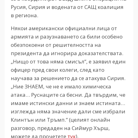
Русия, Сирия и водената от САЩ коалиция
в региона.
Някои американски официални лица от
армията и разузнаването са били особено
обезпокоени от решителността на
президента да игнорира доказателствата.
„Нищо от това няма смисъл”, е заявил един
офицер пред свои колеги, след като
научава за решението да се атакува Сирия.
„Ние ЗНАЕМ, че не е имало химическа
атака… Руснаците са бесни. Да твърдим, че
имаме истински данни и знаем истината…
изглежда няма значение дали сме избрали
Клинтън или Тръмп.” (целият онлайн
разговор, предаден на Сиймур Хърш,
можете да прочетете
тук
).