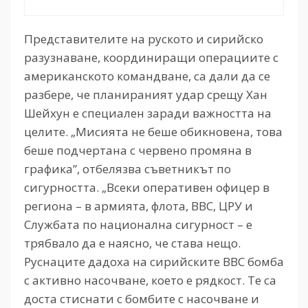
Представителите на руското и сирийско
разузнаване, координиращи операциите с
американското командване, са дали да се
разбере, че планираният удар срещу Хан
Шейхун е специален заради важността на
целите. „Мисията не беше обикновена, това
беше подчертана с червено промяна в
графика”, отбелязва съветникът по
сигурността. „Всеки оперативен офицер в
региона – в армията, флота, ВВС, ЦРУ и
Службата по национална сигурност – е
трябвало да е наясно, че става нещо.
Руснаците дадоха на сирийските ВВС бомба
с активно насочване, което е рядкост. Те са
доста стиснати с бомбите с насочване и