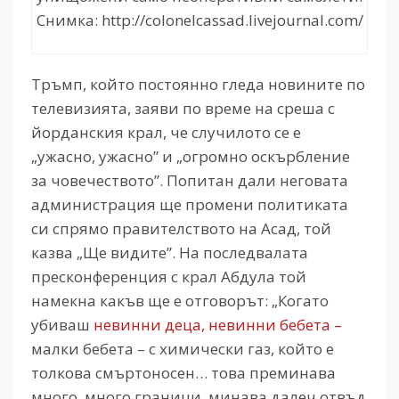
Снимка: http://colonelcassad.livejournal.com/
Тръмп, който постоянно гледа новините по
телевизията, заяви по време на среша с
йорданския крал, че случилото се е
„ужасно, ужасно” и „огромно оскърбление
за човечеството”. Попитан дали неговата
администрация ще промени политиката
си спрямо правителството на Асад, той
казва „Ще видите”. На последвалата
пресконференция с крал Абдула той
намекна какъв ще е отговорът: „Когато
убиваш
невинни деца, невинни бебета –
малки бебета – с химически газ, който е
толкова смъртоносен… това преминава
много, много граници, минава далеч отвъд