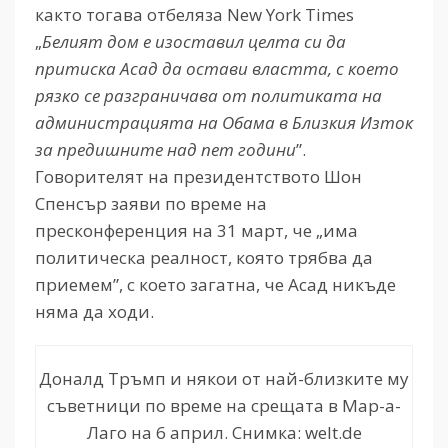
както тогава отбеляза New York Times
„
Белият дом е изоставил целта си да
притиска Асад да остави властта, с което
рязко се разграничава от политиката на
администрацията на Обама в Близкия Изток
за предишните над пет години
”.
Говорителят на президентството Шон
Спенсър заяви по време на
пресконференция на 31 март, че „има
политическа реалност, която трябва да
приемем”, с което загатна, че Асад никъде
няма да ходи.
Доналд Тръмп и някои от най-близките му
съветници по време на срещата в Мар-а-
Лаго на 6 април. Снимка: welt.de