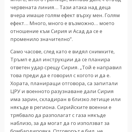
червената линия… Тази атака над деца
вчера имаше голям ефект върху мен. Голям
ефект… Много, много е възможно… моето
отношение към Сирия и Асад да се е
променило значително”.
Само часове, след като е видял снимките,
Тръмп е дал инструкции да се планира
ответен удар срещу Сирия. „Той е направил
това преди да е говорил с когото и да е.
Хората, планиращи отговора, са запитали
ЦРУ и военното разузнаване дали Сирия
има зарин, складиран в близко летище или
някъде в региона. Сирийските военни е
трябвало да разполагат с газа някъде
наблизо, за да могат да го използват за
бомбардировка. Отговорът е бил, че