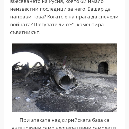
вбесяването на Русия, която би имало
неизвестни последици за него. Башар да
направи това? Когато е на прага да спечели
войната? Шегувате ли се?”, коментира
съветникът.
При атаката над сирийската база са
унищожени само неоперативни самолети.