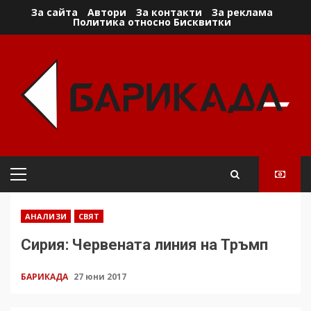
Skip
За сайта
Автори
За контакти
За реклама
Политика относно Бисквитки
to
content
Primary
Menu
АНАЛИЗИ
СВЯТ
Сирия: Червената линия на Тръмп
БАРИКАДА
27 юни 2017