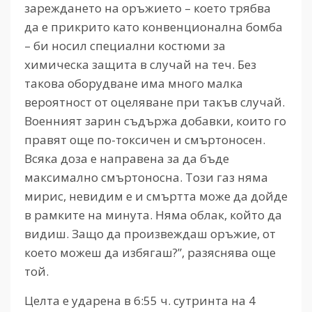
зареждането на оръжието – което трябва
да е прикрито като конвенционална бомба
– би носил специални костюми за
химическа защита в случай на теч. Без
такова оборудване има много малка
вероятност от оцеляване при такъв случай.
Военният зарин съдържа добавки, които го
правят още по-токсичен и смъртоносен.
Всяка доза е направена за да бъде
максимално смъртоносна. Този газ няма
мирис, невидим е и смъртта може да дойде
в рамките на минута. Няма облак, който да
видиш. Защо да произвеждаш оръжие, от
което можеш да избягаш?”, разяснява още
той.
Целта е ударена в 6:55 ч. сутринта на 4