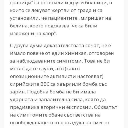
граници” са посетили и други болници, в
които се лекуват жертви от града и са
установили, че пациентите „миришат на
белина, което подсказва, че са били
изложени на хлор”.
С други думи доказателствата сочат, че е
имало повече от един химикал, отговорен
за наблюдаваните симптоми. Това не би
могло да се случи, ако (както
опозиционните активисти настояват)
сирийските ВВС са хвърлили бомба със
зарин. Подобна бомба не би имала
ударната и запалителна сила, която да
предизвика вторични експлозии. Обхватът
на симптомите обаче съответства на
освобождаването във въздуха на смес от