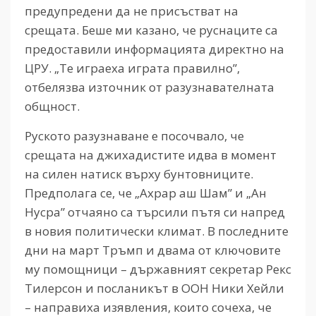
предупредени да не присъстват на
срещата. Беше ми казано, че руснаците са
предоставили информацията директно на
ЦРУ. „Те играеха играта правилно”,
отбелязва източник от разузнавателната
общност.
Руското разузнаване е посочвало, че
срещата на джихадистите идва в момент
на силен натиск върху бунтовниците.
Предполага се, че „Ахрар аш Шам” и „Ан
Нусра” отчаяно са търсили пътя си напред
в новия политически климат. В последните
дни на март Тръмп и двама от ключовите
му помощници – държавният секретар Рекс
Тилерсон и посланикът в ООН Ники Хейли
– направиха изявления, които сочеха, че