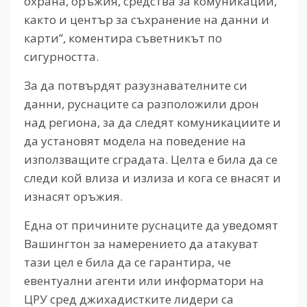
охрана, оръжия, средства за комуникации,
както и център за съхранение на данни и
карти”, коментира съветникът по
сигурността.
За да потвърдят разузнавателните си
данни, руснаците са разположили дрон
над региона, за да следят комуникациите и
да установят модела на поведение на
използващите сградата. Целта е била да се
следи кой влиза и излиза и кога се внасят и
изнасят оръжия.
Една от причините руснаците да уведомят
Вашингтон за намерението да атакуват
тази цел е била да се гарантира, че
евентуални агенти или информатори на
ЦРУ сред джихадистките лидери са