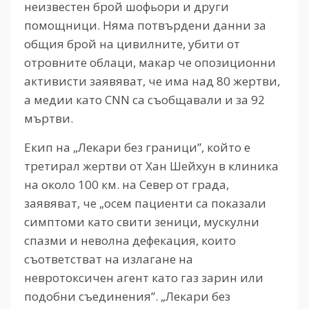
неизвестен брой шофьори и други
помощници. Няма потвърдени данни за
общия брой на цивилните, убити от
отровните облаци, макар че опозиционни
активисти заявяват, че има над 80 жертви,
а медии като CNN са съобщавали и за 92
мъртви.
Екип на „Лекари без граници”, който е
третирал жертви от Хан Шейхун в клиника
на около 100 км. на Север от града,
заявяват, че „осем пациенти са показали
симптоми като свити зеници, мускулни
спазми и неволна дефекация, които
съответстват на излагане на
невротоксичен агент като газ зарин или
подобни съединения”. „Лекари без