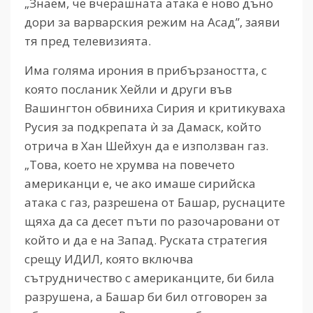
„Знаем, че вчерашната атака е ново дъно
дори за варварския режим на Асад”, заяви
тя пред телевизията.
Има голяма ирония в прибързаността, с
която посланик Хейли и други във
Вашингтон обвиниха Сирия и критикуваха
Русия за подкрепата ѝ за Дамаск, който
отрича в Хан Шейхун да е използван газ.
„Това, което не хрумва на повечето
американци е, че ако имаше сирийска
атака с газ, разрешена от Башар, руснаците
щяха да са десет пъти по разочаровани от
който и да е на Запад. Руската стратегия
срещу ИДИЛ, която включва
сътрудничество с американците, би била
разрушена, а Башар би бил отговорен за