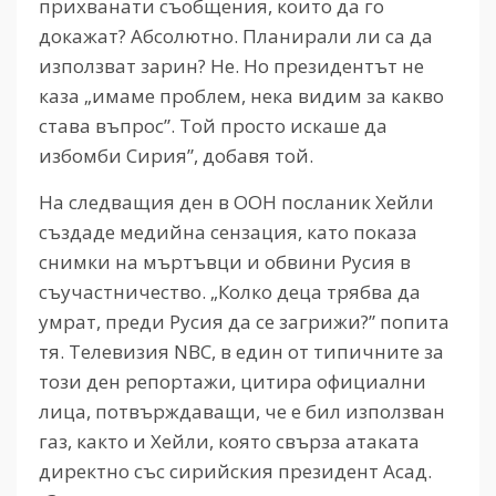
прихванати съобщения, които да го
докажат? Абсолютно. Планирали ли са да
използват зарин? Не. Но президентът не
каза „имаме проблем, нека видим за какво
става въпрос”. Той просто искаше да
избомби Сирия”, добавя той.
На следващия ден в ООН посланик Хейли
създаде медийна сензация, като показа
снимки на мъртъвци и обвини Русия в
съучастничество. „Колко деца трябва да
умрат, преди Русия да се загрижи?” попита
тя. Телевизия NBC, в един от типичните за
този ден репортажи, цитира официални
лица, потвърждаващи, че е бил използван
газ, както и Хейли, която свърза атаката
директно със сирийския президент Асад.