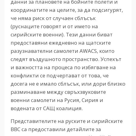
данни за плановете на бойните полети и
координатите на целите, за да подсигурят,
че няма риск от случаен сблъсък
(руснаците говорят и от името на
сирийските военни). Тези данни биват
предоставяни ежедневно на щатските
разузнавателни самолети AWACS, които
следят въздушното пространство. Успехът
и важността на процеса по избягване на
конфликти се подчертават от това, че
досега не е имало сблъсък, или дори близко
разминаване между свръхзвуковите
военни самолети на Русия, Сирия и
водената от САЩ коалиция.
Представителите на руските и сирийските
ВВС са предоставили детайлите за