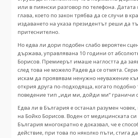
или в пиянски разговор по телефона. Датата
глава, което по закон трябва да се случи в кр
издаването на указа президентът реши да тъ
притеснително.
Но едва ли дори подобен слабо вероятен сц
държава, управлявана 10 години от абсолют
Борисов. Премиерът имаше наглостта да заяв
след това не можело Радев да се отмята. Сер
искам да проявявам ненужно неуважение към
открия друга по-подходяща, когато подобно 
поведение тип „иди ми, дойди ми“ граничи с
Едва ли в България е останал разумен човек, 
на Бойко Борисов. Воден от медицинската си
България многократно е доказвал, че е спосо
действие, при това по няколко пъти, стига д