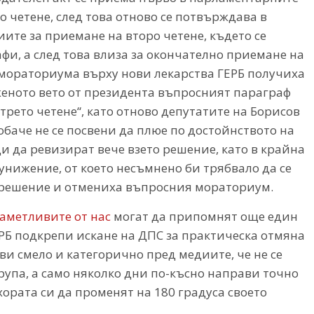
 четене, след това отново се потвърждава в
иите за приемане на второ четене, където се
фи, а след това влиза за окончателно приемане на
с мораториума върху нови лекарства ГЕРБ получиха
женото вето от президента въпросният параграф
„трето четене“, като отново депутатите на Борисов
 обаче не се посвени да плюе по достойнството на
и да ревизират вече взето решение, като в крайна
унижение, от което несъмнено би трябвало да се
 решение и отмениха въпросния мораториум.
аметливите от нас
могат да припомнят още един
ГЕРБ подкрепи искане на ДПС за практическа отмяна
ви смело и категорично пред медиите, че не се
рупа, а само няколко дни по-късно направи точно
 хората си да променят на 180 градуса своето