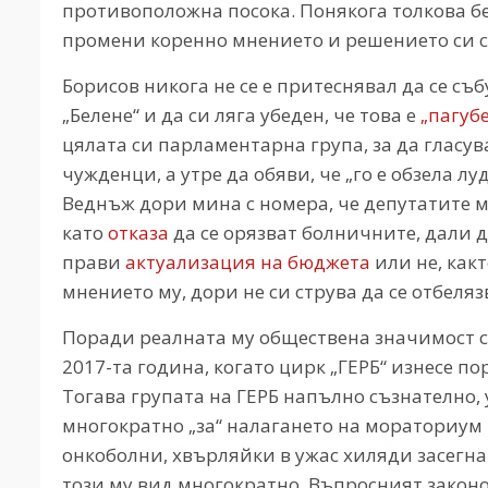
противоположна посока. Понякога толкова бе
промени коренно мнението и решението си са
Борисов никога не се е притеснявал да се съ
„Белене“ и да си ляга убеден, че това е
„пагуб
цялата си парламентарна група, за да гласу
чужденци, а утре да обяви, че „го е обзела л
Веднъж дори мина с номера, че депутатите 
като
отказа
да се орязват болничните, дали да
прави
актуализация на бюджета
или не, как
мнението му, дори не си струва да се отбеляз
Поради реалната му обществена значимост 
2017-та година, когато цирк „ГЕРБ“ изнесе п
Тогава групата на ГЕРБ напълно съзнателно
многократно „за“ налагането на мораториум 
онкоболни, хвърляйки в ужас хиляди засегна
този му вид многократно. Въпросният закон