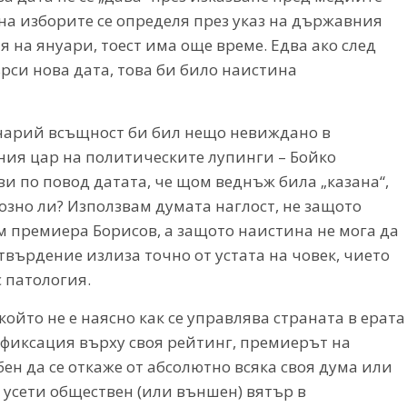
 на изборите се определя през указ на държавния
ая на януари, тоест има още време. Едва ако след
рси нова дата, това би било наистина
енарий всъщност би бил нещо невиждано в
ния цар на политическите лупинги – Бойко
и по повод датата, че щом веднъж била „казана“,
иозно ли? Използвам думата наглост, не защото
 премиера Борисов, а защото наистина не мога да
твърдение излиза точно от устата на човек, чието
 патология.
който не е наясно как се управлява страната в ерата
 фиксация върху своя рейтинг, премиерът на
бен да се откаже от абсолютно всяка своя дума или
а усети обществен (или външен) вятър в