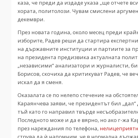
каза, че преди да издаде указа „ще отчете вс
хората, политолози. Чувам смислени аргумен
декември.
През новата година, около месец преди крайн
изборите, Радев реши да стартира експертн
на държавните институции и партиите за п
на президента предизвика актуалната полит
„независими“ анализатори и журналисти, би
Борисов, скочиха да критикуват Радев, че ве
искал да я сменя.
Оказалата се по нелепо стечение на обстоят
Караянчева заяви, че президентът бил „дал“ 
тъй като го направил твърде несъобразител
Последното може и да е вярно, но ако г-жа К
през нареждания по телефона,
нелицеприятни
струва да ѝ напомним, че в нормална държав