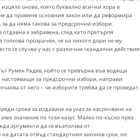
 изцяло онова, което буквално всички хора в
 не да променя основния закон или да реформира
, за да няма такова за предсрочни избори.
 отдавна е забравена, след като претърпя
 толкова прозрачен, че на никого дори не му
есто се случва у нас с различни скандални действия
ът Румен Радев, който се превърна във водеща
, настояващи за предсрочни избори, направи
очаква от него – че изборите трябва да се проведат
реди срока за издаване на указ за насрочване на
има значение по този казус. Малко по-късно през
жда аргументи да се възползва от
на датата отвъд стандартния законов срок, но