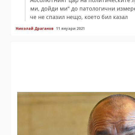
ми, дойди ми" до патологични измере
че не спазил нещо, което бил казал
Николай Драганов
11 януари 2021