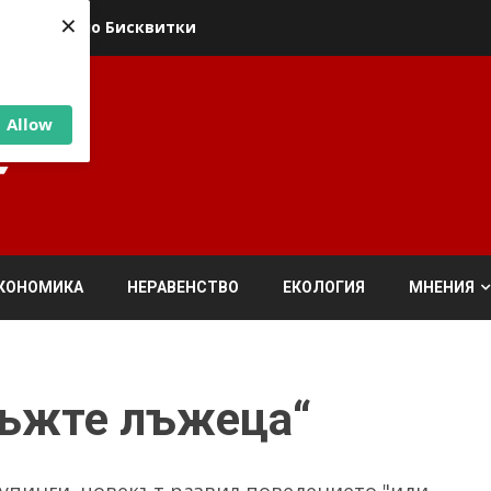
×
ика относно Бисквитки
Allow
КОНОМИКА
НЕРАВЕНСТВО
ЕКОЛОГИЯ
МНЕНИЯ
ръжте лъжеца“
упинги, човекът развил поведението "иди