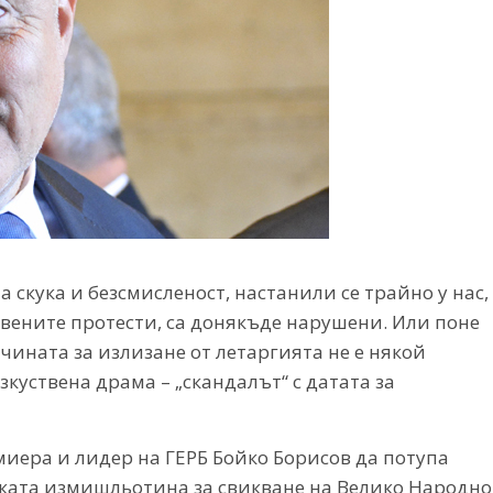
скука и безсмисленост, настанили се трайно у нас,
вените протести, са донякъде нарушени. Или поне
ичината за излизане от летаргията не е някой
куствена драма – „скандалът“ с датата за
иера и лидер на ГЕРБ Бойко Борисов да потупа
ката измишльотина за свикване на Велико Народно