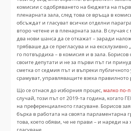
комисии с одобряването на бюджета на първо
пленарната зала, след това се връща в комис
обсъждат и гласуват всички отделни парагра
второ четене и в пленарната зала. В случая 
два нови шанса да се откажат – заради нало
трябваше да се прегласува и на ексклузивно 
го потвърдиха – в комисия и в зала. Борисов
своите депутати и не за първи път ги принуд
сметка от седмия път и въпреки публичното 
срамуват, управляващите взеха правилното
Що се отнася до изборния процес,
малко по-п
случай, този път от 2019-та година, когато 
на преференциалното гласуване. Борисов зая
бърка в работата на своята парламентарна г
това, което обяви, че не прави – и нареди на
гласуване.