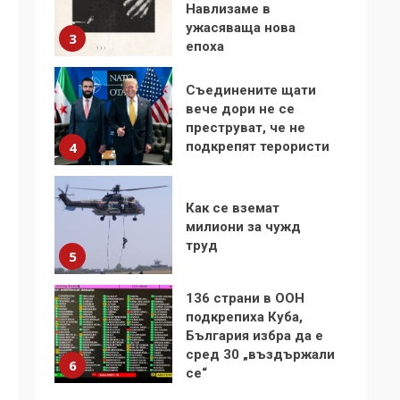
Навлизаме в
ужасяваща нова
3
епоха
Съединените щати
вече дори не се
преструват, че не
подкрепят терористи
4
Как се вземат
милиони за чужд
труд
5
136 страни в ООН
подкрепиха Куба,
България избра да е
сред 30 „въздържали
6
се“