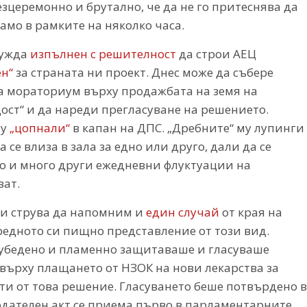
зцеремонно и брутално, че да не го притеснява да
мо в рамките на няколко часа.
бужда
изпълнен с решителност
да строи АЕЦ
ен“
за страната ни проект. Днес може да събере
ва мораториум върху продажбата на земя на
удост“ и да нареди прегласуване на решението.
му
„цопнали“
в капан на ДПС. „Дребните“ му лупинги
 се влиза в зала за едно или друго, дали да се
то и много други ежедневни флуктуации на
ват.
си струва да напомним и
един случай
от края на
оредното си пищно представление от този вид.
, убедено и пламенно защитаваше и гласуваше
върху плащането от НЗОК на нови лекарства за
ти от това решение. Гласуването беше потвърдено в
одателен акт се приема първо в парламентарните