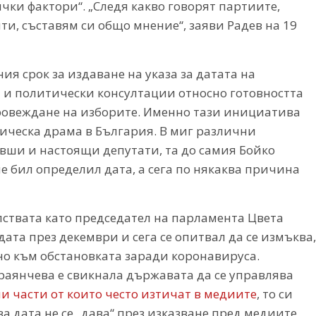
ички фактори“. „Следя какво говорят партиите,
ти, съставям си общо мнение“, заяви Радев на 19
ия срок за издаване на указа за датата на
и и политически консултации относно готовността
ровеждане на изборите. Именно тази инициатива
ическа драма в България. В миг различни
вши и настоящи депутати, та до самия Бойко
че бил определил дата, а сега по някаква причина
елствата като председател на парламента Цвета
дата през декември и сега се опитвал да се измъква,
но към обстановката заради коронавируса.
араянчева е свикнала държавата да се управлява
 части от които често изтичат в медиите
, то си
а дата не се „дава“ през изказване пред медиите