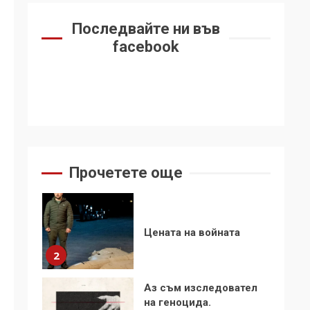
6
се“
Последвайте ни във
Удължаването на
facebook
„Чат контрола“ в ЕС е
обида за
демокрацията
7
За 100-годишнината
на Фидел Кастро –
изкачване на Черни
връх по неговите
1
Прочетете още
стъпки от 1972 г.
Цената на войната
2
Аз съм изследовател
на геноцида.