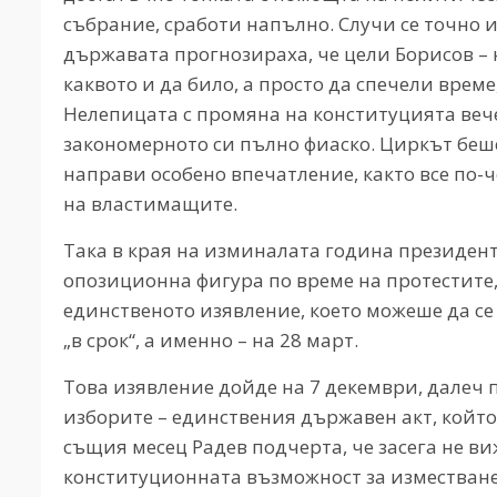
събрание, сработи напълно. Случи се точно и
държавата прогнозираха, че цели Борисов –
каквото и да било, а просто да спечели време
Нелепицата с промяна на конституцията вече
закономерното си пълно фиаско. Циркът беше
направи особено впечатление, както все по-ч
на властимащите.
Така в края на изминалата година президент
опозиционна фигура по време на протестите
единственото изявление, което можеше да се 
„в срок“, а именно – на 28 март.
Това изявление дойде на 7 декември, далеч п
изборите – единствения държавен акт, който 
същия месец Радев подчерта, че засега не ви
конституционната възможност за изместване 