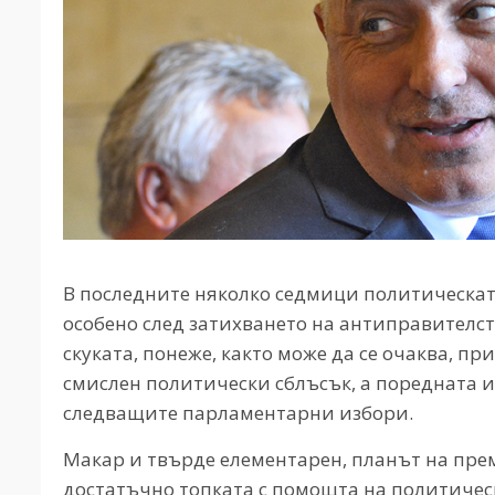
В последните няколко седмици политическата 
особено след затихването на антиправителст
скуката, понеже, както може да се очаква, пр
смислен политически сблъсък, а поредната из
следващите парламентарни избори.
Макар и твърде елементарен, планът на прем
достатъчно топката с помощта на политичес