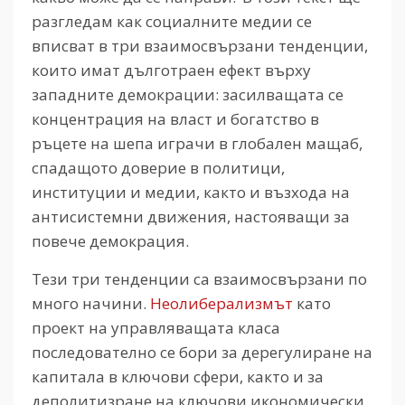
разгледам как социалните медии се
вписват в три взаимосвързани тенденции,
които имат дълготраен ефект върху
западните демокрации: засилващата се
концентрация на власт и богатство в
ръцете на шепа играчи в глобален мащаб,
спадащото доверие в политици,
институции и медии, както и възхода на
антисистемни движения, настояващи за
повече демокрация.
Тези три тенденции са взаимосвързани по
много начини.
Неолиберализмът
като
проект на управляващата класа
последователно се бори за дерегулиране на
капитала в ключови сфери, както и за
деполитизране на ключови икономически