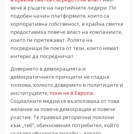
вече в ръцете на партийните лидери. По
подобен начин платформите, които са
корпоративна собственост, в крайна сметка
предоставиха повече власт на компаниите,
които ги притежават. Ролята на
посредници бе поета от тези, които нямат
интерес да посредничат.
Доверието в демокрацията и
демократичните принципи не спадна
толкова, колкото доверието в политиците и
институциите,
поне не в Европа
.
Социалните медии се възползваха от това
желание за повече демокрация и повече
участие. Те правеха реторични поклони
към „теб“, обикновения потребител, който
създава общности онлайн – докато