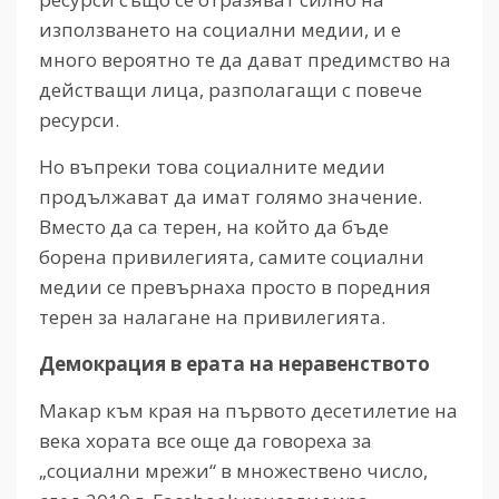
използването на социални медии, и е
много вероятно те да дават предимство на
действащи лица, разполагащи с повече
ресурси.
Но въпреки това социалните медии
продължават да имат голямо значение.
Вместо да са терен, на който да бъде
борена привилегията, самите социални
медии се превърнаха просто в поредния
терен за налагане на привилегията.
Демокрация в ерата на неравенството
Макар към края на първото десетилетие на
века хората все още да говореха за
„социални мрежи“ в множествено число,