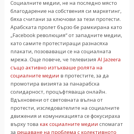
Социалните медии, не на последно място
благодарение на собствения си маркетинг,
бяха считани за ключови за тези протести.
Арабската пролет бързо бе рамкирана като
„Facebook революция“ от западните медии,
като самите протестиращи разнасяха
плакати, позоваващи се на социалната
мрежа. Още повече, че телевизия
Al Jazeera
също активно изтъкваше ролята на
социалните медии
в протестите, за да
промотира визията за панарабска
солидарност, процъфтяваща онлайн.
Вдъхновени от световната вълна от
протести, изследователите на социалните
движения и комуникацията се фокусираха
върху това
как социалните медии
спомагат
за
решаване на проблема с колективното