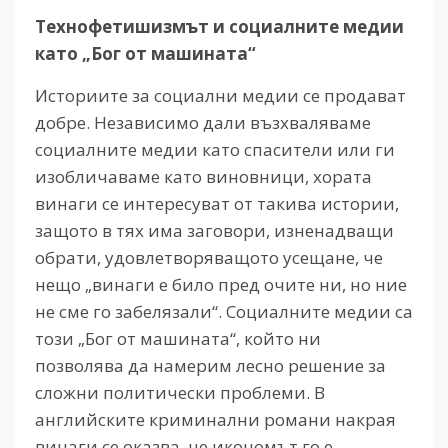
Технофетишизмът и социалните медии
като „Бог от машината“
Историите за социални медии се продават
добре. Независимо дали възхваляваме
социалните медии като спасители или ги
изобличаваме като виновници, хората
винаги се интересуват от такива истории,
защото в тях има заговори, изненадващи
обрати, удовлетворяващото усещане, че
нещо „винаги е било пред очите ни, но ние
не сме го забелязали“. Социалните медии са
този „Бог от машината“, който ни
позволява да намерим лесно решение за
сложни политически проблеми. В
английските криминални романи накрая
винаги се оказва, че икономът го е