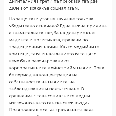
дигиталният трети път се оказа твърде
далеч от всякакъв социализъм.
Но защо тази утопия звучеше толкова
убедително отначало? Една важна причина
е значителната загуба на доверие към
медиите и политиката, правени по
традиционния начин. Както медийните
критици, така и населението като цяло
вече бяха разочаровани от
корпоративните мейнстрийм медии. Това
бе период на концентрация на
собствеността на медиите, на
таблоидизация и пожълтяване. В
сравнение с това социалните медии
изглеждаха като глътка свеж въздух.
Предполагаше се, че гражданите вече