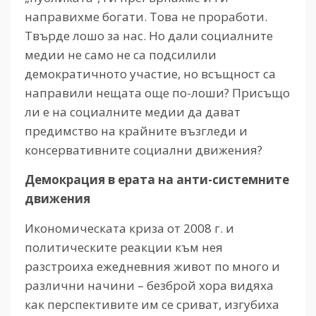
направихме богати. Това не проработи.
Твърде лошо за нас. Но дали социалните
медии не само не са подсилили
демократичното участие, но всъщност са
направили нещата още по-лоши? Присъщо
ли е на социалните медии да дават
предимство на крайните възгледи и
консервативните социални движения?
Демокрация в ерата на анти-системните
движения
Икономическата криза от 2008 г. и
политическите реакции към нея
разстроиха ежедневния живот по много и
различни начини – безброй хора видяха
как перспективите им се сриват, изгубиха