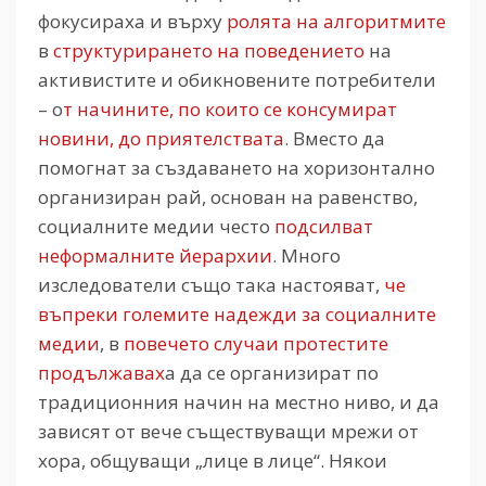
фокусираха и върху
ролята на алгоритмите
в
структурирането на поведението
на
активистите и обикновените потребители
– о
т начините, по които се консумират
новини, до приятелствата
. Вместо да
помогнат за създаването на хоризонтално
организиран рай, основан на равенство,
социалните медии често
подсилват
неформалните йерархии
. Много
изследователи също така настояват,
че
въпреки големите надежди за социалните
медии
, в
повечето случаи протестите
продължавах
а да се организират по
традиционния начин на местно ниво, и да
зависят от вече съществуващи мрежи от
хора, общуващи „лице в лице“. Някои