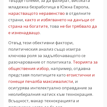
твърде големи, за да фалират, високата
младежка безработица в Южна Европа,
нарастващото неравенство
в отделните
страни,
както и избягването на данъци от
страна на богатите
, това
не би трябвало да
е изненадващо
.
Отвъд тези обективни фактори,
политическия анализ също изигра
ключова роля за задълбочаващото се
разочарование от политиката.
Теорията за
обществения избор
, например, отдавна
представя политиците като
егоистични и
гонещи печалба максималисти
, и
осигурява интелектуално оправдание за
неолибералния натиск към технокрация.
Всъщност, макар технокрацията и