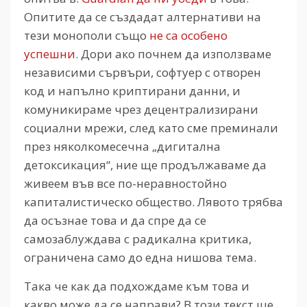
Опитите да се създадат алтернативи на
тези монополи също
не са особено
успешни
. Дори ако почнем да използваме
независими сървъри, софтуер с отворен
код и напълно криптирани данни, и
комуникираме чрез децентрализирани
социални мрежи, след като сме преминали
през няколкомесечна „дигитална
детоксикация“, ние ще продължаваме да
живеем във все по-неравностойно
капиталистическо общество. Лявото трябва
да осъзнае това и да спре да се
самозаблуждава с радикална критика,
ограничена само до една нишова тема.
Така че как да подхождаме към това и
какво може да се направи? В този текст ще