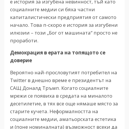
е история за изгубена невинност, тъй като
социалните медии си бяха частни
капиталистически предприятия от самото
начало. Това п-скоро е история за изгубени
илюзии – този „Бог от машината“ просто не
проработи.
Демокрация в ерата на топящото се
доверие
Вероятно най-прословутият потребител на
Twitter в днешно време е президентът на
САЩ Доналд Тръмп. Когато социалните
мрежи се появиха в средата на миналото
десетилетие, в тях все още нямаше място за
старите кучета. Неформалността на
социалните медии, аматьорската естетика
и (поне номиналната) възможност всеки да