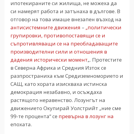
ипотекираните си жилища, не можеха да
си намерят работа и затънаха в дългове. В
отговор на това имаше внезапен възход на
антисистемните движения
–
„политически
групировки, противопоставящи се и
съпротивляващи се на преобладаващите
производителни сили и отношения в
дадения исторически момент
„. Протестите
в Северна Африка и Средния Изток се
разпространиха към Средиземноморието и
САЩ, като хората изискваха истинска
демокрация незабавно, и осъждаха
растящото неравенство. Лозунгът на
движението Окупирай Уолстрийт „ние сме
99-те процента“ се
превърна в лозунг на
епохата.