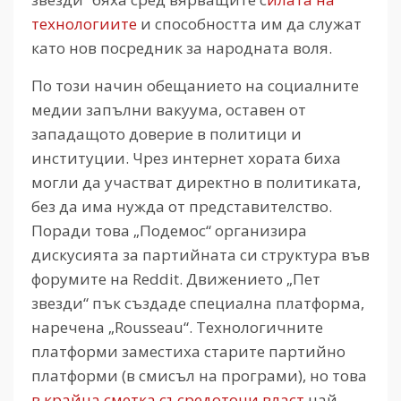
технологиите
и способността им да служат
като нов посредник за народната воля.
По този начин обещанието на социалните
медии запълни вакуума, оставен от
западащото доверие в политици и
институции. Чрез интернет хората биха
могли да участват директно в политиката,
без да има нужда от представителство.
Поради това „Подемос“ организира
дискусията за партийната си структура във
форумите на Reddit. Движението „Пет
звезди“ пък създаде специална платформа,
наречена „Rousseau“. Технологичните
платформи заместиха старите партийно
платформи (в смисъл на програми), но това
в крайна сметка съсредоточи власт
най-