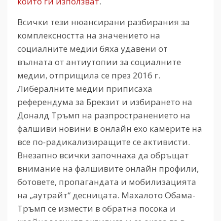
който ги използват
.
Всички тези нюансирани разбирания за
комплексността на значението на
социалните медии бяха удавени от
вълната от антиутопии за социалните
медии, отприщила се през 2016 г.
Либералните медии приписаха
референдума за Брекзит и избирането на
Доналд Тръмп на разпространението на
фалшиви новини в онлайн ехо камерите на
все по-радикализиращите се активисти.
Внезапно всички започнаха да обръщат
внимание на фалшивите онлайн профили,
ботовете, пропагандата и мобилизацията
на „аутрайт“ десницата. Махалото Обама-
Тръмп се измести в обратна посока и