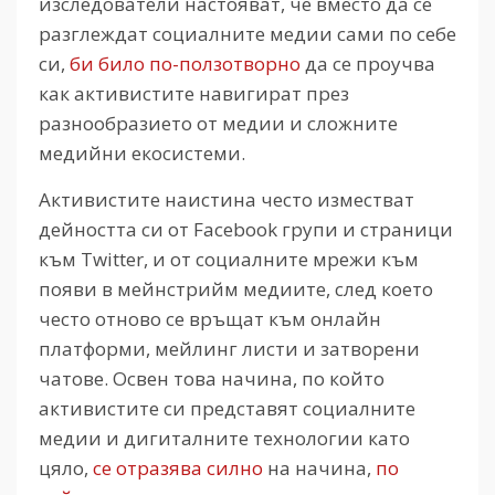
изследователи настояват, че вместо да се
разглеждат социалните медии сами по себе
си,
би било по-ползотворно
да се проучва
как активистите навигират през
разнообразието от медии и сложните
медийни екосистеми.
Активистите наистина често изместват
дейността си от Facebook групи и страници
към Twitter, и от социалните мрежи към
появи в мейнстрийм медиите, след което
често отново се връщат към онлайн
платформи, мейлинг листи и затворени
чатове. Освен това начина, по който
активистите си представят социалните
медии и дигиталните технологии като
цяло,
се отразява силно
на начина,
по