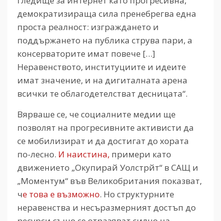
гледище за интернет като прогресивна,
демократизираща сила пренебрегва една
проста реалност: изграждането и
поддържането на публика струва пари, а
консерваторите имат повече […]
Неравенството, институциите и идеите
имат значение, и на дигиталната арена
всички те облагодетелстват десницата“.
Вярваше се, че социалните медии ще
позволят на прогресивните активисти да
се мобилизират и да достигат до хората
по-лесно.
И наистина,
примери като
движението „Окупирай Уолстрйт“ в САЩ и
„Моментум“ във Великобритания показват,
ч
е това е възможно
. Но структурните
неравенства и несъразмерният достъп до
ресурси също се отразяват силно на