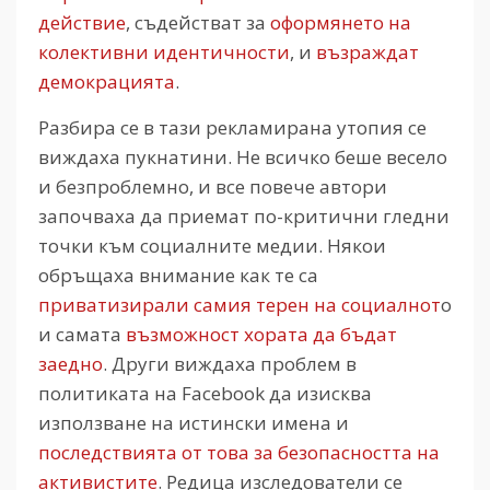
действие
, съдействат за
оформянето на
колективни идентичности
, и
възраждат
демокрацията
.
Разбира се в тази рекламирана утопия се
виждаха пукнатини. Не всичко беше весело
и безпроблемно, и все повече автори
започваха да приемат по-критични гледни
точки към социалните медии. Някои
обръщаха внимание как те са
приватизирали самия терен на социалнот
о
и самата
възможност хората да бъдат
заедно
. Други виждаха проблем в
политиката на Facebook да изисква
използване на истински имена и
последствията от това за безопасността на
активистите
. Редица изследователи се