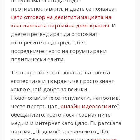
популизма често да бъдат
противопоставяни, и двете се появяват
като отговор на делигитимацията на
класическата партийна демокрация
. И
двете претендират да отстояват
интересите на „народа“, без
посредничеството на корумпирани
политически елити.
Технократите се позовават на своята
експертиза и твърдят, че просто знаят
какво е най-добро за всички.
Новопоявилите се популисти, напротив,
често прегръщат „
онлайн идеологии
те“,
обещанието, което носят социалните
медии и интернет като цяло. Пиратската
партия, „Подемос“, движението „Пет
звезди“ бяха сред вярващите с
илата на