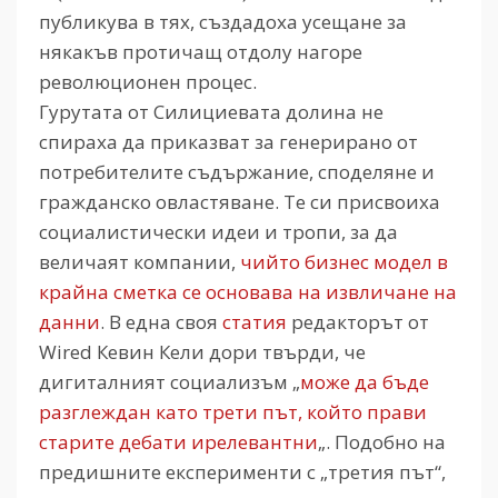
публикува в тях, създадоха усещане за
някакъв протичащ отдолу нагоре
революционен процес.
Гурутата от Силициевата долина не
спираха да приказват за генерирано от
потребителите съдържание, споделяне и
гражданско овластяване. Те си присвоиха
социалистически идеи и тропи, за да
величаят компании,
чийто бизнес модел в
крайна сметка се основава на извличане на
данни
. В една своя
статия
редакторът от
Wired Кевин Кели дори твърди, че
дигиталният социализъм „
може да бъде
разглеждан като трети път, който прави
старите дебати ирелевантни
„. Подобно на
предишните експерименти с „третия път“,