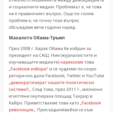
и социалните медии. Проблемът е, че това
не е правилният въпрос. Още по-голям
проблем е, че точно този въпрос
обсъждаме вече години наред.
Махалото Обама-Тръмп
През 2008 г. Барак Обама бе избран за
президент на САЩ. Ние (журналистите и
изучаващите медиите)
нарекохме
това
„
Facebook избори“
и се чудехме по-скоро
реторично дали Facebook, Twitter и YouTube
„демократизират нашите политически
системи?
„. След това, през 2011 г., милиони
египтяни окупираха площад Тахрир в
Кайро. Приветствахме това като
„Facebook
революция
„. Присъединявайки се към