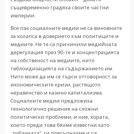
същевременно градяха своите частни
империи.
Все пак социалните медии не са виновните
за колапса в доверието към политиците и
медиите. Не те са причинили медийната
дерегулация през 90-те и концентрацията
на собственост на медиите, нито
таблоидизацията на съдържанието им.
Нито може да им се търси отговорност за
икономическите кризи, растящото
неравенство и казино капитализма.
Социалните медии предложиха
технологично решение на сложни
политически проблеми, и ние, хората,
които преди това бяхме известни като
„публиката“, ги прегърнахме и ги