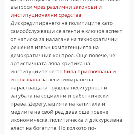
въпроси
чрез различни законови и
институционални средства
.
Дискредитирането на политиците като
самообслужващи се агенти е ключов аспект
от натиска за налагане на технократични
решения извън компетенцията на
демократичния контрол. Още повече, че
артистичната лява критика на
институциите често
бива присвоявана и
използвана з
а легитимиране на
нарастващата трудова несигурност и
загубата на социални и работнически
права. Дерегулацията на капитала и
медиите на свой ред дава още повече
икономическа, политическа и дискурсивна
власт на богатите. Но колкото по-