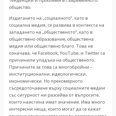
тенденции и проблеми в съвременното
общество.
Издигането на „социалното“, като в
социална медия, се развива в контекста на
западането на „общественото“, като в
обществено образование, обществена
медия или обществено благо. Това не
означава, че Facebook, YouTube, и Twitter са
причинили упадъка на общественото.
Причините за това са многобройни –
институционални, идеологически,
икономически. Но прекомерното
съсредоточаване върху социалните медии
със сигурност ни разсейва от въпросите,
които наистина имат значение. Има много
интересни неща, които могат да се кажат
относно отношенията между демокрацията