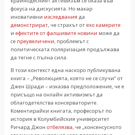
крайнодесният активизъм се оказа във
фокуса на дискусията. Но макар
иновативни
изследвания
да
демонстрират
, че страхът от
ехо камерите
и
ефектите от фалшивите новини
може да
се
преувеличени
, проблемът с
политическата поляризация продължава
да тегне с пълна сила.
В този контекст една наскоро публикувана
книга – „Революцията, която не се случи“ от
Джен Шради – изказва предположение, че е
присъщо на онлайн активизмът да
облагодетелства консерваторите.
Коментирайки книгата, професорът по
история в Колумбийския университет
Ричард Джон
отбелязва
, че „консенсусното