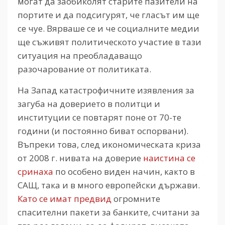
могат да заобиколят старите пазители на
портите и да подсигурят, че гласът им ще
се чуе. Вярваше се и че социалните медии
ще съживят политическото участие в тази
ситуация на преобладаващо
разочарование от политиката.
На Запад катастрофичните изявления за
загуба на доверието в политци и
институции се повтарят поне от 70-те
години (и постоянно биват оспорвани).
Въпреки това, след икономическата криза
от 2008 г. нивата на доверие
наистина се
сринаха
по особено виден начин, както в
САЩ, така и в много европейски държави.
Като се имат предвид
огромните
спасителни пакети за банките, считани за