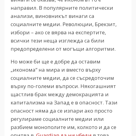
направил. В популярните политически
анализи, виновникът винаги са
социалните медии. Революции, Брекзит,
избори – ако се вярва на експертите,
всички тези неща изглежда са били
предопределени от могъщи алгоритми.
Но може би ще е добре да оставим
„иконома“ на мира и вместо върху
социалните медии, да се съсредоточим
върху по-големи въпроси. Някогашният
щастлив брак между демокрацията и
капитализма на Запад е в опасност. Тази
опасност няма да се изпари ако просто
регулираме социалните медии или
разбием монополите им, колкото и да се
опитва в.
Guardian да ни убеди
в това.