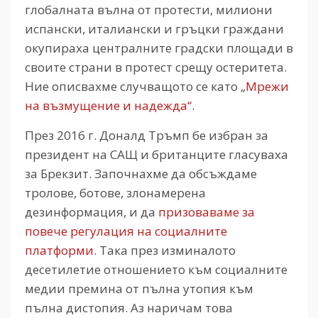
глобалната вълна от протести, милиони
испански, италиански и гръцки граждани
окупираха централните градски площади в
своите страни в протест срещу остеритета.
Ние описвахме случващото се като „
Мрежи
на възмущение и надежда“
.
През 2016 г. Доналд Тръмп бе избран за
президент на САЩ и британците гласуваха
за Брекзит. Започнахме да обсъждаме
тролове, ботове, злонамерена
дезинформация, и да
призоваваме за
повече регулация на социалните
платформи.
Така през изминалото
десетилетие отношението към социалните
медии премина от пълна утопия към
пълна дистопия. Аз наричам това