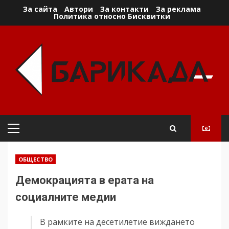
Skip
За сайта
Автори
За контакти
За реклама
Политика относно Бисквитки
to
content
Primary
Menu
ОБЩЕСТВО
Демокрацията в ерата на
социалните медии
В рамките на десетилетие виждането