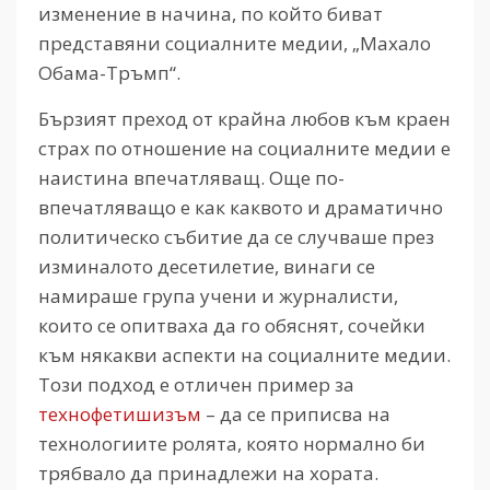
изменение в начина, по който биват
представяни социалните медии, „Махало
Обама-Тръмп“.
Бързият преход от крайна любов към краен
страх по отношение на социалните медии е
наистина впечатляващ. Още по-
впечатляващо е как каквото и драматично
политическо събитие да се случваше през
изминалото десетилетие, винаги се
намираше група учени и журналисти,
които се опитваха да го обяснят, сочейки
към някакви аспекти на социалните медии.
Този подход е отличен пример за
технофетишизъм
– да се приписва на
технологиите ролята, която нормално би
трябвало да принадлежи на хората.