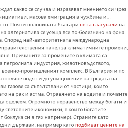
ждат какво се случва и изразяват мнението си чрез
инициативи, масова емиграция в чужбина и…
често. Почти половината българи
не са гласували
на
а алтернатива се усеща все по-болезнено на фона
а. Според най-авторитетната международна
правителствения панел за климатичните промени,
пляне. Причините за промените в климата са
а петролната индустрия, животновъдството,
и военно-промишленият комплекс. В България и по
затопляне водят и до унищожение на средата на
и газове са съпътствани от частици, които
ето на рак и астма. Отравянето на водите и почвите
да оцелеем. Огромното неравенство между богати и
у световните икономики, в които богатите
 боклука си в тях например). Страните като
бедни държави, например като
подбиват цените на