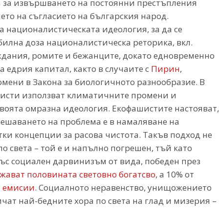
 за извършването на постоянни престъпления
ето на съгласието на българския народ.
 националистическата идеология, за да се
обилна доза националистическа реторика, вкл.
еждания, ромите и бежанците, докато едновременно
 едрия капитал, както в случаите с
Пирин
,
омени в Закона за биологичното разнообразие. В
алисти използват климатичните промени и
своята омразна идеология. Екофашистите настояват,
. решаването на проблема е в намаляване на
ки концепции за расова чистота. Такъв подход не
о света – той е и напълно погрешен, тъй като
със социален дарвинизъм от вида, победен през
жават половината световно богатсво
, а 10% от
и емисии
. Социалното неравенство, унищожението
ат най-бедните хора по света на глад и мизерия –