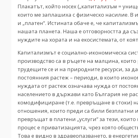
Плакатът, който носех („капитализъм = унищо
които ме заплашиха с физическо насилие. В 
и „платен“. Истината обаче е, че капитализ
нашата планета. Наша е отговорността да съ
нуждите на хората и на екосистемата, от коят
Капитализмът е социално-икономическа систе
производство са в ръцете на малцина, които
трудещите се и на природните ресурси, за д
постоянния растеж – периоди, в които иконом
нуждата от растеж означава нужда от постоя
населението в държави като България не рас
комодифициране (т.е. превръщане в стоки) н
отношения, които преди са били безплатни и
превръщат в платени „услуги“ за тези, които 
процес е приватизацията, чрез която общес
Това е видно в здравеопазването, в енергети