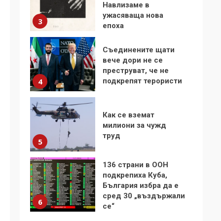
Навлизаме в
ужасяваща нова
3
епоха
Съединените щати
вече дори не се
преструват, че не
подкрепят терористи
4
Как се вземат
милиони за чужд
труд
5
136 страни в ООН
подкрепиха Куба,
България избра да е
сред 30 „въздържали
6
се“