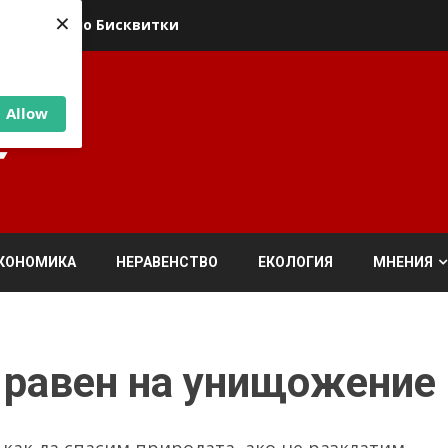
×
ика относно Бисквитки
Allow
КОНОМИКА
НЕРАВЕНСТВО
ЕКОЛОГИЯ
МНЕНИЯ
 равен на унищожение
 как да спасим природата, ако не разклатим