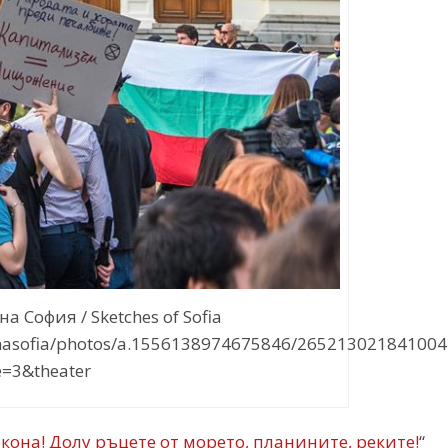
а София / Sketches of Sofia
enasofia/photos/a.1556138974675846/265213021841004
e=3&theater
кона! Долу ръцете от морето, планините, реките!
“