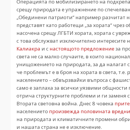
Операцията по мобилизирането на подкрепа
срещу природата е упражнение по спечелван
„Обединени патриоти“ например разчитат на
представят като работещи „за хората“ чрез 
насочена срещу ЛГБТИ хората, хората с увр
с това обслужват изключително интересите на
Калиакра
и с
настоящото предложение
за пр
света не са малко случаите, в които национ
унищожението на природата, за да налагат 
че проблемът е в броя на хората в света, т.е
населението – обвързвайки въпроса с фашист
само е заплаха за всички уязвими общности п
отрича структурните проблеми и ги заменя 
Втората световна война. Днес 8 човека
прите
населението
произвежда половината вредн
на природата и климатичните промени обрич
и нашата страна не е изключение.