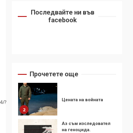
6
се“
Последвайте ни във
Удължаването на
facebook
„Чат контрола“ в ЕС е
обида за
демокрацията
7
За 100-годишнината
на Фидел Кастро –
изкачване на Черни
връх по неговите
1
Прочетете още
стъпки от 1972 г.
Цената на войната
4/?
2
Аз съм изследовател
на геноцида.