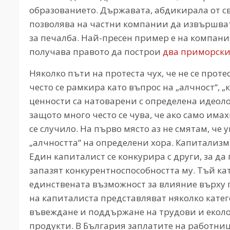
образованието. Държавата, абдикирала от св
позволява на частни компании да извършва
за печалба. Най-пресен пример е на компани
получава правото да построи
два приморски
Няколко пъти на протеста чух, че не се проте
често се рамкира като въпрос на „алчност“, „
ценности са натоварени с определена идеоло
защото много често се чува, че ако само има
се случило. На първо място аз не смятам, че
„алчността“ на определени хора. Капитализм
Един капиталист се конкурира с други, за да
запазят конкурентноспособността му. Тъй ка
единствената възможност за влияние върху п
на капиталиста представляват няколко катег
въвеждане и поддържане на трудови и еколо
продукти. В България заплатите на работниц