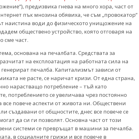
жение“), предизвика гнева на много хора, част от
интернет пък мнозина обявиха, че съм „провокатор“
мът наистина води до физическото унищожение на
здадем обществено устройство, която отговаря на
о сме част.
ма, основана на печалбата. Средствата за
 разчитат на експлоатация на работната сила на
а генерират печалба. Капитализмът зависи от
иката не расте, се наричат кризи. От една страна,
нно нарастващо потребление – тъй като
те, потреблението се увеличава чрез постоянно
а все повече аспекти от живота ни. Обществени
ли създавани от общностите, днес все повече се
могат да си ги позволят. Основна част от този
твени системи се превръщат в машини за печалба.
ката, в социалните грижи и все повече в