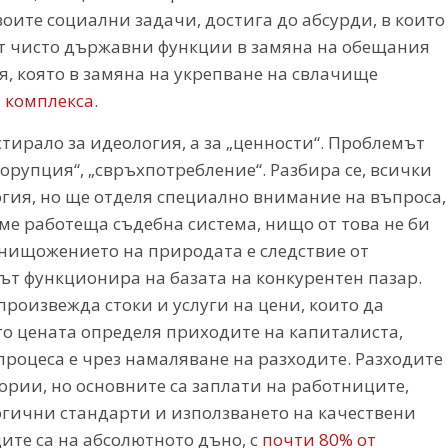
оите социални задачи, достига до абсурди, в които
т чисто държавни функции в замяна на обещания
я, която в замяна на укрепване на свлачище
 комплекса
.
стирало за идеология, а за „ценности“. Проблемът
корупция“, „свръхпотребление“. Разбира се, всички
гия, но ще отделя специално внимание на въпроса,
хме работеща съдебна система, нищо от това не би
 унищожението на природата е следствие от
ът функционира на базата на конкурентен пазар.
 произвежда стоки и услуги на цени, които да
то цената определя приходите на капиталиста,
роцеса е чрез намаляване на разходите. Разходите
ории, но основните са заплати на работниците,
гични стандарти и използването на качествени
ите са на абсолютното дъно, с
почти 80% от