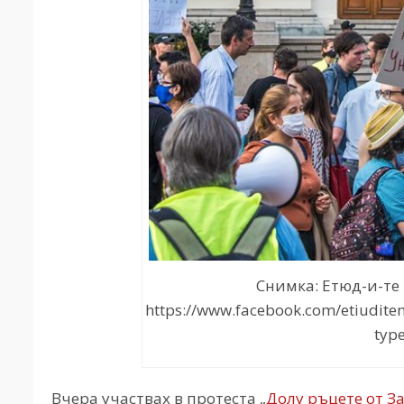
Снимка: Етюд-и-те н
https://www.facebook.com/etiudit
typ
Вчера участвах в протеста „
Долу ръцете от За