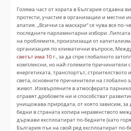
Голяма част от хората в България отдавна ви
протести, участие в организации и местни 
апатия. „Всички са маскари“ се чува все по-
последните парламентарни избори. Липсата н
на проблемите, произлизащи от капитализм
организация по климатични въпроси, Между
светът има 10 г.
, за да спре глобалното зато
комплексни, но най-големите причинители с
енергетиката, транспортът, строителството 
света, основните причинители на глобално 
живот. Изхвърляните в атмосферата парников
отравят дробовете ни и способстват развити
унищожава природата, от която зависим, за 
бедни в страната копира неравенството межд
държави експлоатират по-бедните (като горят
България пък на свой ред експлоатират по-