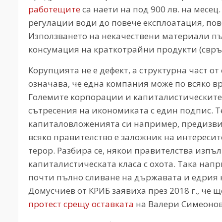
работещите
са наети на под 900 лв. на месе
регулации води до повече експлоатация, по
Използването на некачествени материали п
консумация на краткотрайни продукти (свръ
Корупцията не е дефект, а структурна част о
означава, че една компания може по всяко вр
Големите корпорации и капиталистическите
сътресения на икономиката с един подпис. Те
капиталовложенията си например, предизвик
всяко правителство е заложник на интересит
терор. Разбира се, някои правителства изпъ
капиталистическата класа с охота. Така на
почти пълно сливане на държавата и едрия к
Домусчиев от КРИБ заявиха през 2018 г., че 
протест срещу оставката
на Валери Симеонов