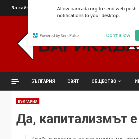
Skip
За сайта
Автори
За контакти
За реклама
Полит
Allow baricada.org to send web push
to
notifications to your desktop.
content
Don't allow
Powered by SendPulse
БЪЛГАРИЯ
СВЯТ
ОБЩЕСТВО
И
БЪЛГАРИЯ
Да, капитализмът е
Крайно време е да осъзнаем, че няма