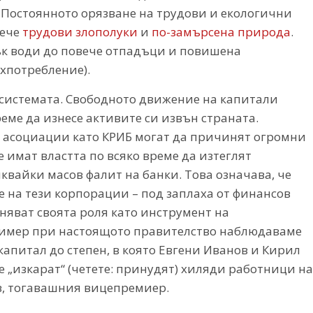
ц. Постоянното орязване на трудови и екологични
вече
трудови злополуки
и
по-замърсена природа
.
ък води до повече отпадъци и повишена
хпотребление).
т системата. Свободното движение на капитали
еме да изнесе активите си извън страната.
 асоциации като КРИБ могат да причинят огромни
 имат властта по всяко време да изтеглят
вайки масов фалит на банки. Това означава, че
е на тези корпорации – под заплаха от финансов
лняват своята роля като инструмент на
пример при настоящото правителство наблюдаваме
апитал до степен, в която Евгени Иванов и Кирил
ще „изкарат“ (четете: принудят) хиляди работници на
, тогавашния вицепремиер.