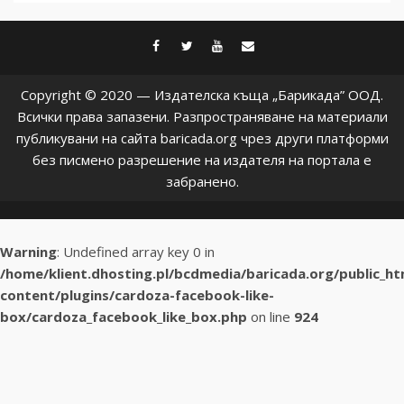
facebook
twitter
youtube
contact@baric
Copyright © 2020 — Издателска къща „Барикада” ООД.
Всички права запазени. Разпространяване на материали
публикувани на сайта baricada.org чрез други платформи
без писмено разрешение на издателя на портала е
забранено.
Warning
: Undefined array key 0 in
/home/klient.dhosting.pl/bcdmedia/baricada.org/public_h
content/plugins/cardoza-facebook-like-
box/cardoza_facebook_like_box.php
on line
924