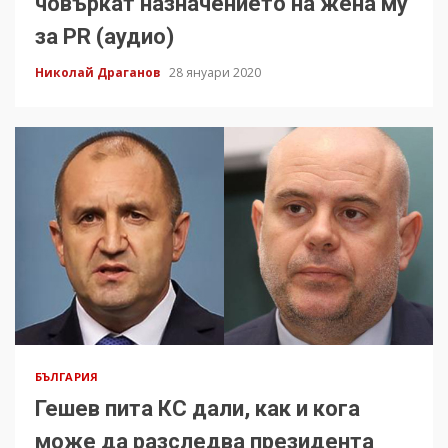
човъркат назначението на жена му
за PR (аудио)
Николай Драганов
28 януари 2020
БЪЛГАРИЯ
Гешев пита КС дали, как и кога
може да разследва президента