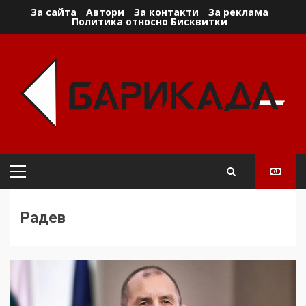
Skip
За сайта
Автори
За контакти
За реклама
Политика относно Бисквитки
to
content
Primary
Menu
Радев