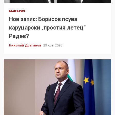
БЪЛГАРИЯ
Нов запис: Борисов псува
каруцарски „простия летец“
Радев?
Николай Драганов
29 юли 2020