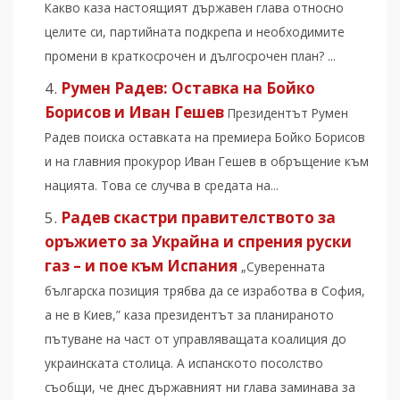
Какво каза настоящият държавен глава относно
целите си, партийната подкрепа и необходимите
промени в краткосрочен и дългосрочен план? ...
Румен Радев: Оставка на Бойко
Борисов и Иван Гешев
Президентът Румен
Радев поиска оставката на премиера Бойко Борисов
и на главния прокурор Иван Гешев в обръщение към
нацията. Това се случва в средата на...
Радев скастри правителството за
оръжието за Украйна и спрения руски
газ – и пое към Испания
„Суверенната
българска позиция трябва да се изработва в София,
а не в Киев,” каза президентът за планираното
пътуване на част от управляващата коалиция до
украинската столица. А испанското посолство
съобщи, че днес държавният ни глава заминава за