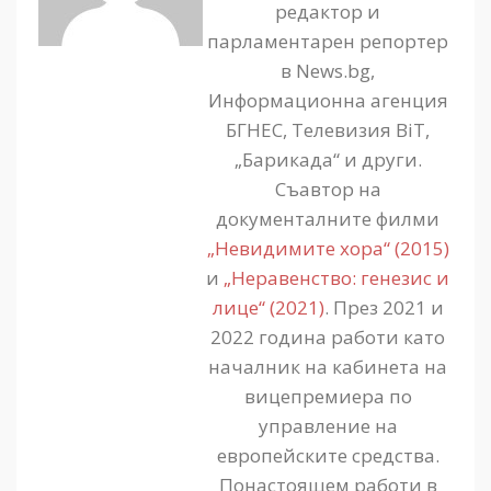
редактор и
парламентарен репортер
в News.bg,
Информационна агенция
БГНЕС, Телевизия BiT,
„Барикада“ и други.
Съавтор на
документалните филми
„Невидимите хора“ (2015)
и
„Неравенство: генезис и
лице“ (2021)
. През 2021 и
2022 година работи като
началник на кабинета на
вицепремиера по
управление на
европейските средства.
Понастоящем работи в