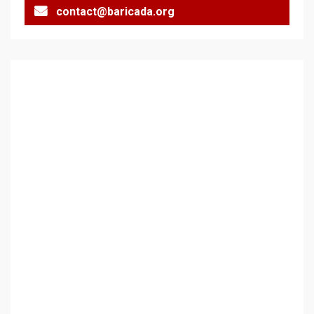
contact@baricada.org
Аз съм изследовател на
геноцида. Навлизаме в
ужасяваща нова епоха
3
Съединените щати вече
дори не се преструват, че
не подкрепят терористи
4
Как се вземат милиони за
чужд труд
5