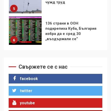
избра да е сред 30
„въздържали се“
6
Удължаването на „Чат
контрола“ в ЕС е обида за
демокрацията
7
За 100-годишнината на
Фидел Кастро – изкачване
на Черни връх по неговите
Свържете се с нас
стъпки от 1972 г.
1
facebook
twitter
Цената на войната
2
youtube