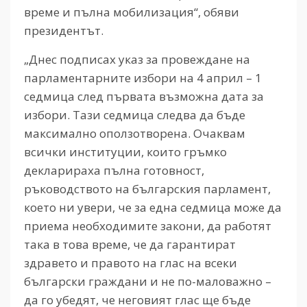
време и пълна мобилизация“, обяви
президентът.
„Днес подписах указ за провеждане на
парламентарните избори на 4 април – 1
седмица след първата възможна дата за
избори. Тази седмица следва да бъде
максимално оползотворена. Очаквам
всички институции, които гръмко
декларираха пълна готовност,
ръководството на българския парламент,
което ни увери, че за една седмица може да
приема необходимите закони, да работят
така в това време, че да гарантират
здравето и правото на глас на всеки
български граждани и не по-маловажно –
да го убедят, че неговият глас ще бъде