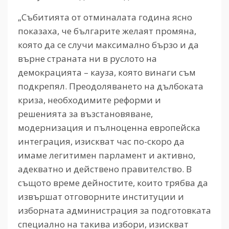
„Събитията от отминалата година ясно
показаха, че българите желаят промяна,
която да се случи максимално бързо и да
върне страната ни в руслото на
демокрацията – кауза, която винаги съм
подкрепял. Преодоляването на дълбоката
криза, необходимите реформи и
решенията за възстановяване,
модернизация и пълноценна европейска
интеграция, изискват час по-скоро да
имаме легитимен парламент и активно,
адекватно и действено правителство. В
същото време дейностите, които трябва да
извършат отговорните институции и
изборната администрация за подготовката
специално на такива избори, изискват