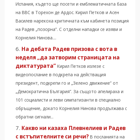
Испания, където ще посети и емблематичната база
на ВВС в Торехон де Ардос. Кирил Петков и Асен
Василев нарекоха критичната към кабинета позиция
на Радев „позорна”. С отделни нападки се изяви и
Корнелия Нинова....
На дебата Радев призова с вота в
неделя „да затворим страницата на
диктатурата”
Кирил Петков излезе с
видеопослание в подкрепа на действащия
президент, подкрепи го и „Зелено движение” от
„Демократична България”. За същото апелираха и
101 социалисти и леви симпатизанти в специално
обръщение, докато Корнелия Нинова продължава с
обратни сигнали...
Какво ни казаха Плевнелиев и Радев
с встъпителните си речи?
В посланията на