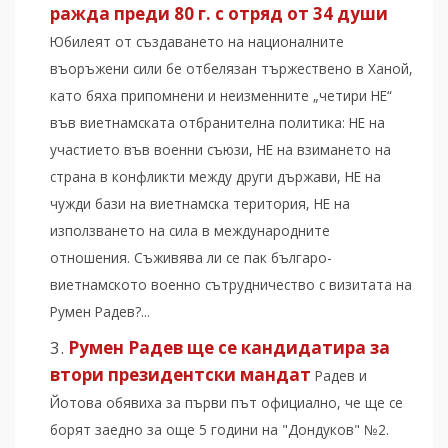
ражда преди 80 г. с отряд от 34 души
Юбилеят от създаването на националните
въоръжени сили бе отбелязан тържествено в Ханой,
като бяха припомнени и неизменните „четири НЕ“
във виетнамската отбранителна политика: НЕ на
участието във военни съюзи, НЕ на взимането на
страна в конфликти между други държави, НЕ на
чужди бази на виетнамска територия, НЕ на
използването на сила в международните
отношения. Съживява ли се пак българо-
виетнамското военно сътрудничество с визитата на
Румен Радев?...
Румен Радев ще се кандидатира за
втори президентски мандат
Радев и
Йотова обявиха за първи път официално, че ще се
борят заедно за още 5 години на "Дондуков" №2.