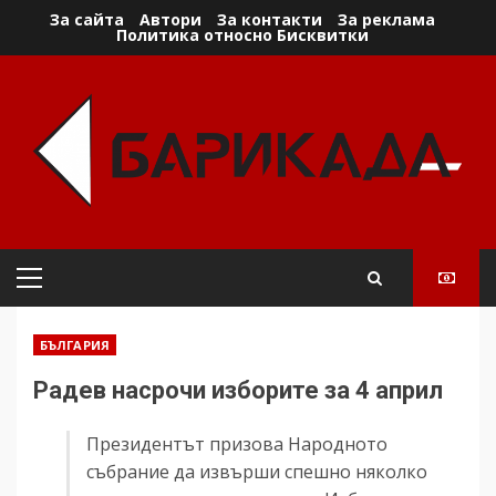
Skip
За сайта
Автори
За контакти
За реклама
Политика относно Бисквитки
to
content
Primary
Menu
БЪЛГАРИЯ
Радев насрочи изборите за 4 април
Президентът призова Народното
събрание да извърши спешно няколко