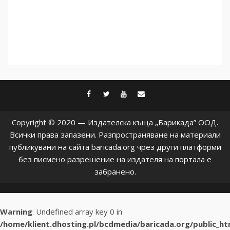
facebook
twitter
youtube
contact@baric
Copyright © 2020 — Издателска къща „Барикада” ООД.
Всички права запазени. Разпространяване на материали
публикувани на сайта baricada.org чрез други платформи
без писмено разрешение на издателя на портала е
забранено.
Warning
: Undefined array key 0 in
/home/klient.dhosting.pl/bcdmedia/baricada.org/public_h