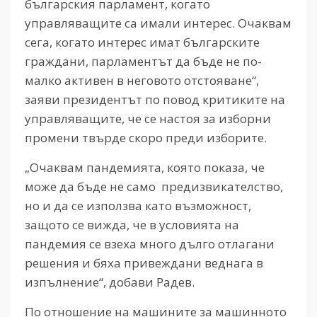
българския парламент, когато
управляващите са имали интерес. Очаквам
сега, когато интерес имат българските
граждани, парламентът да бъде не по-
малко активен в неговото отстояване“,
заяви президентът по повод критиките на
управляващите, че се настоя за изборни
промени твърде скоро преди изборите.
„Очаквам пандемията, която показа, че
може да бъде не само предизвикателство,
но и да се използва като възможност,
защото се вижда, че в условията на
пандемия се взеха много дълго отлагани
решения и бяха привеждани веднага в
изпълнение“, добави Радев.
По отношение на машините за машинното