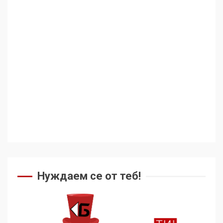
Аз съм изследовател на
геноцида. Навлизаме в
ужасяваща нова епоха
3
Съединените щати вече
дори не се преструват, че
не подкрепят терористи
4
Как се вземат милиони за
чужд труд
Нуждаем се от теб!
5
136 страни в ООН
подкрепиха Куба, България