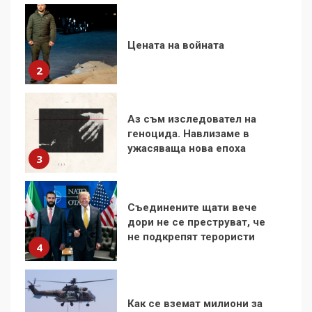
Аз съм изследовател на
геноцида. Навлизаме в
ужасяваща нова епоха
3
Съединените щати вече
дори не се преструват, че
не подкрепят терористи
4
Как се вземат милиони за
чужд труд
5
136 страни в ООН
подкрепиха Куба, България