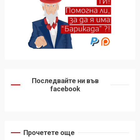
избра да е сред 30
„въздържали се“
6
Удължаването на „Чат
контрола“ в ЕС е обида за
демокрацията
7
За 100-годишнината на
Фидел Кастро – изкачване
Последвайте ни във
на Черни връх по неговите
facebook
стъпки от 1972 г.
1
Цената на войната
2
Прочетете още