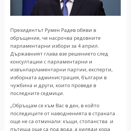
Президентът Румен Радев обяви в
обръщение, че насрочва редовните
парламентарни избори за 4 април.
Държавният глава взе решението след
консултации с парламентарни и
извънпарламентарни партии, експерти,
изборната администрация, българи в
чужбина и други, които проведе в
последните седмици.
„Обръщам се към Вас в ден, в който
последиците от наводненията в страната
още не са отминали: къщи, стопанства и
пътища още са под вода, а хиляди хора