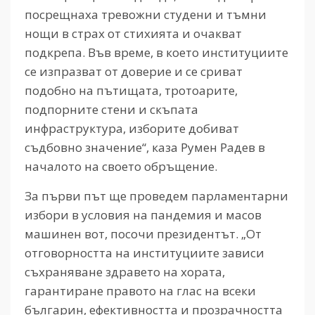
посрещнаха тревожни студени и тъмни
нощи в страх от стихията и очакват
подкрепа. Във време, в което институциите
се изпразват от доверие и се сриват
подобно на пътищата, тротоарите,
подпорните стени и скъпата
инфраструктура, изборите добиват
съдбовно значение“, каза Румен Радев в
началото на своето обръщение.
За първи път ще проведем парламентарни
избори в условия на пандемия и масов
машинен вот, посочи президентът. „От
отговорността на институциите зависи
съхраняване здравето на хората,
гарантиране правото на глас на всеки
българин, ефективността и прозрачността