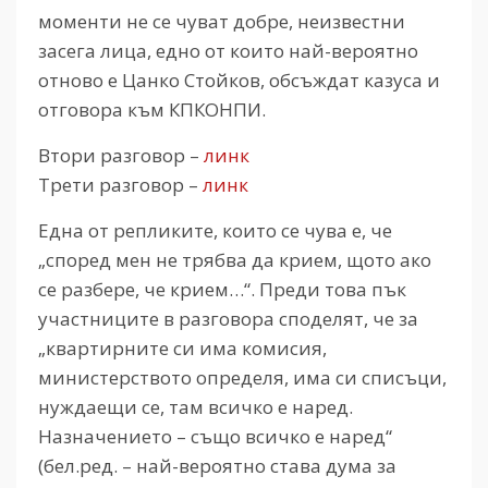
моменти не се чуват добре, неизвестни
засега лица, едно от които най-вероятно
отново е Цанко Стойков, обсъждат казуса и
отговора към КПКОНПИ.
Втори разговор –
линк
Трети разговор –
линк
Една от репликите, които се чува е, че
„според мен не трябва да крием, щото ако
се разбере, че крием…“. Преди това пък
участниците в разговора споделят, че за
„квартирните си има комисия,
министерството определя, има си списъци,
нуждаещи се, там всичко е наред.
Назначението – също всичко е наред“
(бел.ред. – най-вероятно става дума за