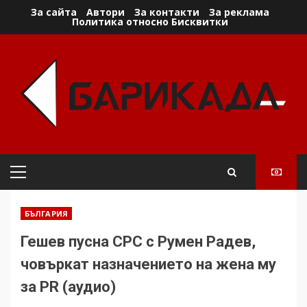
Skip
За сайта
Автори
За контакти
За реклама
Политика относно Бисквитки
to
content
Primary
Menu
БЪЛГАРИЯ
Гешев пусна СРС с Румен Радев,
човъркат назначението на жена му
за PR (аудио)