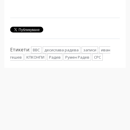
Етикети:
ВВС
десислава радева
записи
иван
гешев
КПКОНПИ
Радев
Румен Радев
СРС