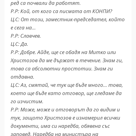
ред са почвали да работят.
Р.Р: Кой, от кого са писмата от КОНПИ?
Ц.С: От този, заместник-председател, който
е сега на…
Р.Р: Славчев.
Ц.С: Да.
Р.Р: Добре. Айде, ще се обадя на Митко или
Христозов да ме държат в течение. Знам ги,
това са абсолютни простотии. Знам ги
отдавна.
Ц.С: Аз, смятай, че тук ще бъде много… това,
което ще бъде като отговор, ще гледаме да
го изчистим.
Р.Р: Може, може и отговорът да го видим и
тук, защото Христозов е изнамерил всички
документи, има си наредба, обявена със
заповед. Наредба на министъра на