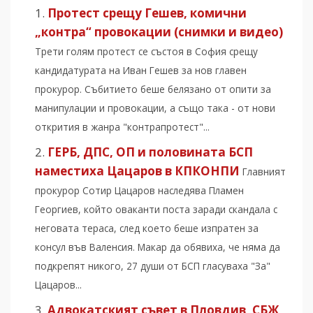
Протест срещу Гешев, комични
„контра“ провокации (снимки и видео)
Трети голям протест се състоя в София срещу
кандидатурата на Иван Гешев за нов главен
прокурор. Събитието беше белязано от опити за
манипулации и провокации, а също така - от нови
открития в жанра "контрапротест"...
ГЕРБ, ДПС, ОП и половината БСП
наместиха Цацаров в КПКОНПИ
Главният
прокурор Сотир Цацаров наследява Пламен
Георгиев, който оваканти поста заради скандала с
неговата тераса, след което беше изпратен за
консул във Валенсия. Макар да обявиха, че няма да
подкрепят никого, 27 души от БСП гласуваха "За"
Цацаров...
Адвокатският съвет в Пловдив, СБЖ