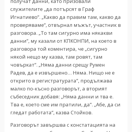
получат данни, като призовали
служителите „да потърсят в Граф
Игнатиево“. „Какво да правим там, какво да
проверяваме“, отвърнал мъжът, участник в
разговора. „То там сигурно има някакви
данни“, му казали от КПКОНПИ, на което в
разговора той коментира, че „сигурно
някой нещо му казва, там ровят, там
човъркат“. „Няма данни срещу Румен
Радев, да е извършено… Няма. Нищо не е
открито в регистратурата“, продължава
малко по-късно разговорът, а вторият
събеседник добавя: „Няма данни и тва е.
Тва е, което сме им пратили, да“. „Абе, да си
гледат работата“, казва Стойков.
Разговорът завършва с констатацията на