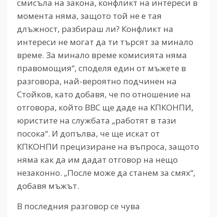
смисъла на закона, конфликт на интереси в
момента няма, защото той не е тая
длъжност, разбираш ли? Конфликт на
интереси не могат да ти търсят за минало
време. За минало време комисията няма
правомощия“, споделя един от мъжете в
разговора, най-вероятно подчинен на
Стойков, като добавя, че по отношение на
отговора, който ВВС ще даде на КПКОНПИ,
юристите на службата „работят в тази
посока“. И допълва, че ще искат от
КПКОНПИ прецизиране на въпроса, защото
няма как да им дадат отговор на нещо
незаконно. „После може да станем за смях“,
добавя мъжът.
В последния разговор се чува