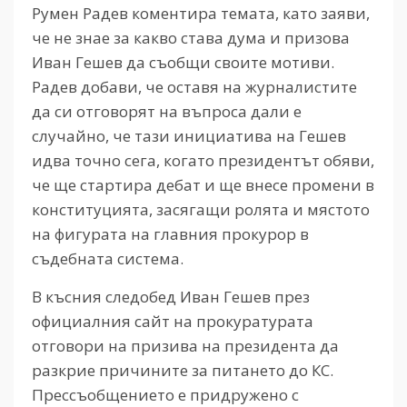
Румен Радев коментира темата, като заяви,
че не знае за какво става дума и призова
Иван Гешев да съобщи своите мотиви.
Радев добави, че оставя на журналистите
да си отговорят на въпроса дали е
случайно, че тази инициатива на Гешев
идва точно сега, когато президентът обяви,
че ще стартира дебат и ще внесе промени в
конституцията, засягащи ролята и мястото
на фигурата на главния прокурор в
съдебната система.
В късния следобед Иван Гешев през
официалния сайт на прокуратурата
отговори на призива на президента да
разкрие причините за питането до КС.
Прессъобщението е придружено с