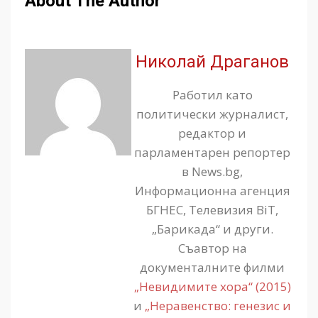
About The Author
Николай Драганов
Работил като
политически журналист,
редактор и
парламентарен репортер
в News.bg,
Информационна агенция
БГНЕС, Телевизия BiT,
„Барикада“ и други.
Съавтор на
документалните филми
„Невидимите хора“ (2015)
и
„Неравенство: генезис и