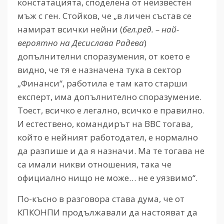
констатацията, споделена от неизвестен
мъж с ген. Стойков, че „в личен състав се
намират всички нейни (
бел.ред. – най-
вероятно на Десислава Радева
)
допълнителни споразумения, от което е
видно, че тя е назначена тука в сектор
„Финанси“, работила е там като старши
експерт, има допълнително споразумение.
Тоест, всичко е легално, всичко е правилно.
И естествено, командирът на ВВС тогава,
който е нейният работодател, е нормално
да разпише и да я назначи. Ма те тогава не
са имали никви отношения, така че
официално нищо не може… не е уязвимо“.
По-късно в разговора става дума, че от
КПКОНПИ продължавали да настояват да