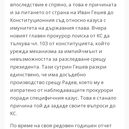
впоследствие е спряно, а това е причината
и за питането от страна на Иван Гешев до
Конституционния съд относно казуса с
имунитета на държавния глава. Вчера
новият главен прокурор поиска от КС да
тълкува чл. 103 от конституцията, който
урежда механизма за импийчмънт и
невъзможността за разследване срещу
президента. Тази сутрин Гешев разкри
единствено, че има досъдебно
производство срещу Радев, което му е
изпратено от наблюдаващите прокурори
поради специфичния казус. Това е станало
причина той да зададе своите въпроси до
КС.
По време на своя редовен годишен отчет