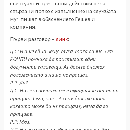
евентуални престъпни действия не са
свързани пряко с изпълнение на службата
му“, пишат в обяснението Гешев и
компания.
Първи разговор –
линк
:
Ц.С: И още едно нещо тука, така лично. От
КОНПИ почнаха да пристигат едни
документи заливащи. Аз досега държах
положението и нищо не пращах.
Р.Р: Да?
Ц.С: Но сега почнаха вече официални писма да
пращат. Сега, ние… Аз съм дал указания
каквото може да не пращаме, няма да го
пращаме.
Р.Р: Мхм.
Ц.С: Но все нещо трябва да отговоря. Ами…