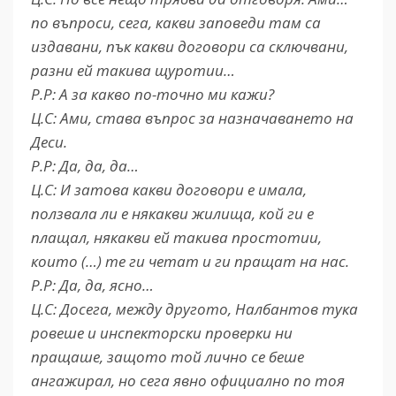
по въпроси, сега, какви заповеди там са
издавани, пък какви договори са сключвани,
разни ей такива щуротии…
Р.Р: А за какво по-точно ми кажи?
Ц.С: Ами, става въпрос за назначаването на
Деси.
Р.Р: Да, да, да…
Ц.С: И затова какви договори е имала,
ползвала ли е някакви жилища, кой ги е
плащал, някакви ей такива простотии,
които (…) те ги четат и ги пращат на нас.
Р.Р: Да, да, ясно…
Ц.С: Досега, между другото, Налбантов тука
ровеше и инспекторски проверки ни
пращаше, защото той лично се беше
ангажирал, но сега явно официално по тоя