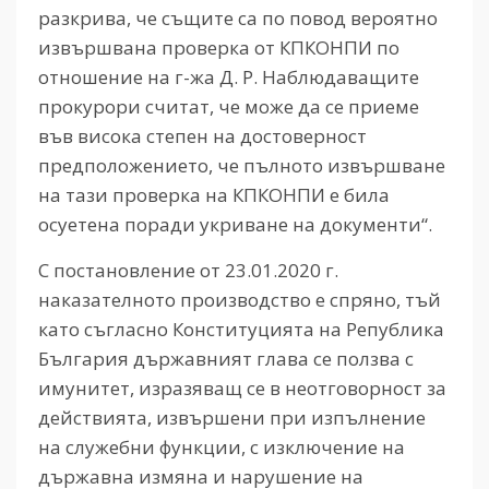
разкрива, че същите са по повод вероятно
извършвана проверка от КПКОНПИ по
отношение на г-жа Д. Р. Наблюдаващите
прокурори считат, че може да се приеме
във висока степен на достоверност
предположението, че пълното извършване
на тази проверка на КПКОНПИ е била
осуетена поради укриване на документи“.
С постановление от 23.01.2020 г.
наказателното производство е спряно, тъй
като съгласно Конституцията на Република
България държавният глава се ползва с
имунитет, изразяващ се в неотговорност за
действията, извършени при изпълнение
на служебни функции, с изключение на
държавна измяна и нарушение на