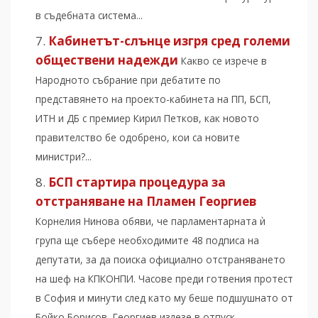
в съдебната система...
Кабинетът-слънце изгря сред големи
обществени надежди
Какво се изрече в
Народното събрание при дебатите по
представянето на проекто-кабинета на ПП, БСП,
ИТН и ДБ с премиер Кирил Петков, как новото
правителство бе одобрено, кои са новите
министри?...
БСП стартира процедура за
отстраняване на Пламен Георгиев
Корнелия Нинова обяви, че парламентарната ѝ
група ще събере необходимите 48 подписа на
депутати, за да поиска официално отстраняването
на шеф на КПКОНПИ. Часове преди готвения протест
в София и минути след като му беше подшушнато от
Бойко Борисов, Георгиев излезе в отпуск...