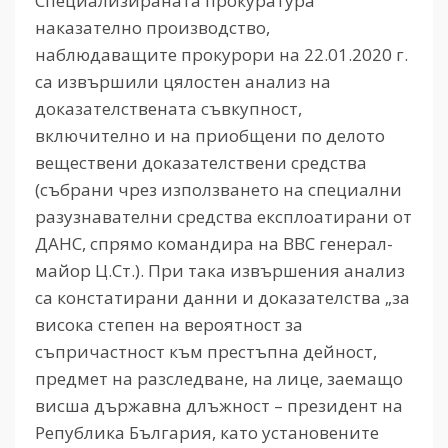
Специализираната прокуратура
наказателно производство,
наблюдаващите прокурори на 22.01.2020 г.
са извършили цялостен анализ на
доказателствената съвкупност,
включително и на приобщени по делото
веществени доказателствени средства
(събрани чрез използването на специални
разузнавателни средства експлоатирани от
ДАНС, спрямо командира на ВВС генерал-
майор Ц.Ст.). При така извършения анализ
са констатирани данни и доказателства „за
висока степен на вероятност за
съпричастност към престъпна дейност,
предмет на разследване, на лице, заемащо
висша държавна длъжност – президент на
Република България, като установените