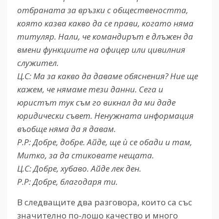
отбраната за връзки с обществеността,
която казва какво да се прави, когато няма
титуляр. Нали, че командирът е длъжен да
вмени функциите на офицер или цивилния
служител.
Ц.С: Ма за какво да даваме обяснения? Ние ще
кажем, че нямаме тези данни. Сега и
юристът тук съм го викнал да ми даде
юридически съвет. Ненужната информация
въобще няма да я давам.
Р.Р: Добре, добре. Айде, ще ѝ се обади и там,
Митко, за да стиковате нещата.
Ц.С: Добре, хубаво. Айде лек ден.
Р.Р: Добре, благодаря ти.
В следващите два разговора, които са със
значително по-лошо качество и много