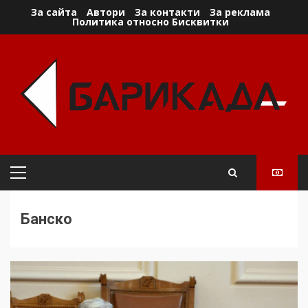
Skip
За сайта
Автори
За контакти
За реклама
Политика относно Бисквитки
to
content
Primary
Menu
Банско