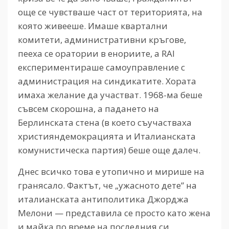
още се чувстваше част от територията, на
която живееше. Имаше квартални
комитети, административни кръгове,
пееха се оратории в енориите, а RAI
експериментираше самоуправление с
администрация на синдикатите. Хората
имаха желание да участват. 1968-ма беше
съвсем скорошна, а падането на
Берлинската стена (в което съучастваха
християндемокрацията и Италианската
комунистическа партия) беше още далеч.
Днес всичко това е утопично и мирише на
гранясало. Фактът, че „ужасното дете” на
италианската антиполитика Джорджа
Мелони — представила се просто като жена
и майка по време на последния си