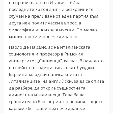
на правителства в Италия – 67 за
последните 76 години – и безкрайните
случаи на преливане от една партия към
друга не е политически въпрос, а
философски и психологически. По-малко
министерски и повече диванен.
Паоло Де Нардис, ас на италианската
социология и професор в Римския
университет „Сапиенца”, казва: „В началото
на шейсетте години писателят Луиджи
Барзини-младши написа книгата
„Италианците“ на английски, за да се опита
да разбере, да открие същностната
личност на италианеца. Това беше
сравнително благоприятен период, защото
карахме без фашизъм вече двадесет