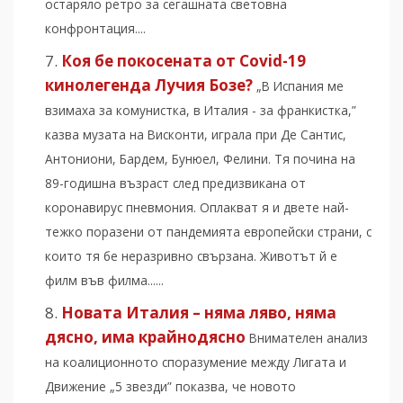
остаряло ретро за сегашната световна
конфронтация....
Коя бе покосената от Covid-19
кинолегенда Лучия Бозе?
„В Испания ме
взимаха за комунистка, в Италия - за франкистка,”
казва музата на Висконти, играла при Де Сантис,
Антониони, Бардем, Бунюел, Фелини. Тя почина на
89-годишна възраст след предизвикана от
коронавирус пневмония. Оплакват я и двете най-
тежко поразени от пандемията европейски страни, с
които тя бе неразривно свързана. Животът й е
филм във филма......
Новата Италия – няма ляво, няма
дясно, има крайнодясно
Внимателен анализ
на коалиционното споразумение между Лигата и
Движение „5 звезди” показва, че новото