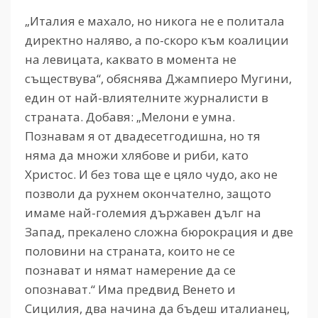
„Италия е махало, но никога не е политала
директно наляво, а по-скоро към коалиции
на левицата, каквато в момента не
съществува“, обяснява Джампиеро Мугини,
един от най-влиятелните журналисти в
страната. Добавя: „Мелони е умна.
Познавам я от двадесетгодишна, но тя
няма да множи хлябове и риби, като
Христос. И без това ще е цяло чудо, ако не
позволи да рухнем окончателно, защото
имаме най-големия държавен дълг на
Запад, прекалено сложна бюрокрация и две
половини на страната, които не се
познават и нямат намерение да се
опознават.“ Има предвид Венето и
Сицилия, два начина да бъдеш италианец,