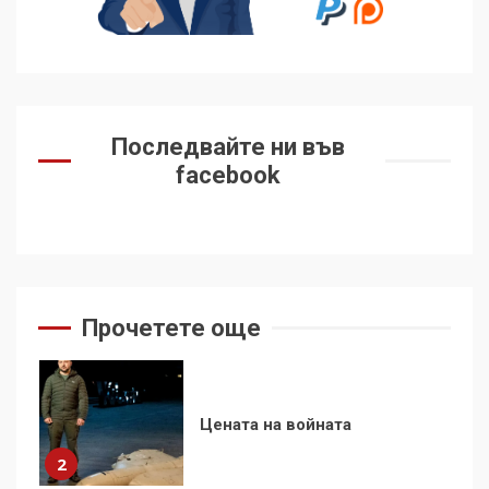
контрола“ в ЕС е обида за
демокрацията
7
За 100-годишнината на
Фидел Кастро – изкачване
Последвайте ни във
на Черни връх по неговите
facebook
стъпки от 1972 г.
1
Цената на войната
2
Прочетете още
Аз съм изследовател на
геноцида. Навлизаме в
ужасяваща нова епоха
3