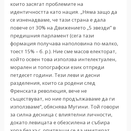
които засягат проблемите на
идентичността като нация. „Няма защо да
се изненадваме, че тази страна е дала
повече от 30% на Движението „5 звезди” в
предишния парламент (сега тази
формация получава наполовина по-малко,
тоест 15% – б. р.). Ние сме масов електорат,
който освен това използва интелектуален,
морален и топографски език отпреди
петдесет години. Тези леви и десни
разделения, които са родени след
Френската революция, вече не
съществуват, но ние продължаваме да ги
използваме“, обяснява Мугини. Той говори
за силна десница с влиятелни личности,
докато левицата е обезсилена и събира
хора без хъс, опитващи се да имитират