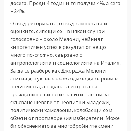
досега. Преди 4 години тя получи 4%, а сега
– 24%.
Отвъд реториката, отвъд клишетата и
оценките, сипещи се – в някои случаи
голословно – около Мелони, нейният
хипотетичен успех е резултат от нещо
много по-сложно, свързано с
антропологията и социологията на Италия.
За да се разбере как Джорджа Мелони
стигна дотук, не е необходимо да се рови в
политиката, а в душата и нрава на
гражданина, винаги съшити с лесни за
скъсване шевове от неопитни младежи,
политически хамелеони, колебаещи се и
обзети от противоречия избиратели. Може
би обяснението за многобройните смени