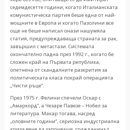
седемдесетте години, когато Италианската
комунистическа партия беше една от най-
мощните в Европа и когато Пазолини все
още не беше написал онази нашумяла
статия, предупреждаваща страната за рак,
завършил с метастази. Системата
окончателно падна през 1992 г., когато бе
сложен край на Първата република,
опетнена от скандалните разкрития за
политическата класа покрай операцията
„Чисти ръце”.
През 1975 г. Фелини спечели Оскар с
„Амаркорд”, а Чезаре Павезе – Нобел за
литература. Макар тогава, насред
„оловните години”, сериозна индустриална
криза вече да започваше, гражданинът