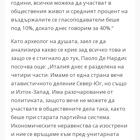
години, всички можеха да участват в
обществения живот и средният процент на
въздържалите се гласоподаватели беше
под 10%, докато днес говорим за 40%.“
Като археолог на душата, заел се да
анализира какво се крие зад всичко това и
защо се е стигнало до тук, Паоло Де Нардис
посочва още: „Италия днес е разделена на
четири части. Имаме от една страна вече
атавистичното деление Север-Юг, но също
и Изток-Запад. Има разочарование от
политиката, защото вече не можете да
участвате в обществените дела така, както
беше при старата партийна система.
Икономическите неравенства са изострени
и ние се връщаме към пред-унитарната