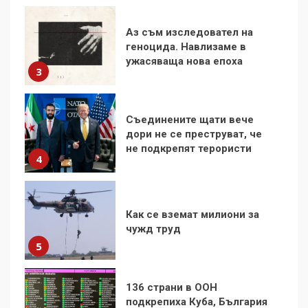
Съединените щати вече
дори не се преструват, че
не подкрепят терористи
4
Как се вземат милиони за
чужд труд
5
136 страни в ООН
подкрепиха Куба, България
избра да е сред 30
„въздържали се“
6
Удължаването на „Чат