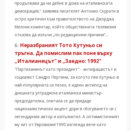
продължава да ни дебне в дома на италианската
демокрация,” заявява писателят Антонио Скурати в
остро критичен към правителството на Джорджа
Мелони коментар, който обществената телевизия
отказва да излъчи „по редакционни причини“...
Неразбраният Тото Кутуньо си
тръгна. Да помислим пак поне върху
„Италианецът“ и „Заедно: 1992“
"Партизанинът като президент" - антифашистът и
социалист Сандро Пертини, за когото пее Кутуньо в
най-популярната си песен, е идеен антипод на
днешната ултрадясна италианска министър-
председателка, опитала се да придаде
националистически акцент дори в сбогуването си с
легендарния автор и изпълнител. А оптимистичният
му хит от Евровизия'1990 изглежда вече като