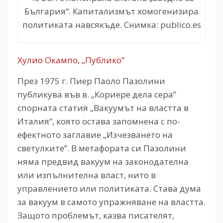
България“. Капитализмът хомогенизира
политиката навсякъде. Снимка: publico.es
Хулио Окампо, „Публико”
През 1975 г. Пиер Паоло Пазолини
публикува във в. „Кориере дела сера”
спорната статия „Вакуумът на властта в
Италия“, която остава запомнена с по-
ефектното заглавие „Изчезването на
светулките”. В метафората си Пазолини
няма предвид вакуум на законодателна
или изпълнителна власт, нито в
управлението или политиката. Става дума
за вакуум в самото упражняване на властта.
Защото проблемът, казва писателят,