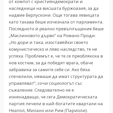
от компот с християндемократи и
наследници на висшата буржоазия, за да
надвие Берлускони. Още тогава левицата
като такава беше изчезнала от парламента.
Последното ѝ реално превъплъщение беше
„Маслиновото дърво” на Романо Проди.
„Но дори и така, изоставяйки своето
комунистическо и ляво наследство, те не
успяха. Проблемът е, че те се преоблякоха в
нов костюм, за да победят врага, обаче
забравиха за самите себе си. Ако бяха
спечелили, нямаше да имат структурата да
управляват“, сочи социологът със
съжаление. Следователно не е
изненадващо, че сега Демократическата
партия печели в най-богатите квартали на
Неапол, Милано или Рим (Париоли).