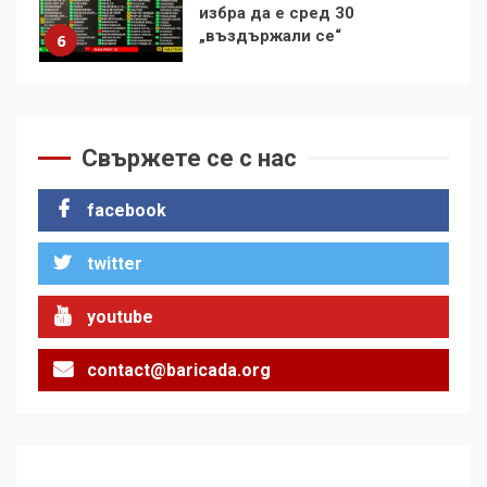
контрола“ в ЕС е обида за
демокрацията
7
За 100-годишнината на
Фидел Кастро – изкачване
на Черни връх по неговите
Свържете се с нас
стъпки от 1972 г.
1
facebook
twitter
Цената на войната
2
youtube
contact@baricada.org
Аз съм изследовател на
геноцида. Навлизаме в
ужасяваща нова епоха
3