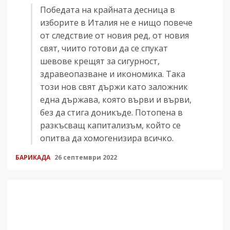
Победата на крайната десница в
изборите в Италия не е нищо повече
от следствие от новия ред, от новия
свят, чиито готови да се спукат
шевове крещят за сигурност,
здравеопазване и икономика. Така
този нов свят държи като заложник
една държава, която върви и върви,
без да стига доникъде. Потопена в
разкъсващ капитализъм, който се
опитва да хомогенизира всичко.
БАРИКАДА
26 септември 2022