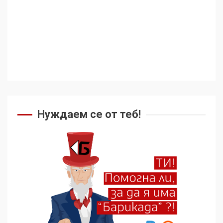
Съединените щати вече
дори не се преструват, че
не подкрепят терористи
4
Как се вземат милиони за
чужд труд
Нуждаем се от теб!
5
136 страни в ООН
подкрепиха Куба, България
избра да е сред 30
„въздържали се“
6
Удължаването на „Чат