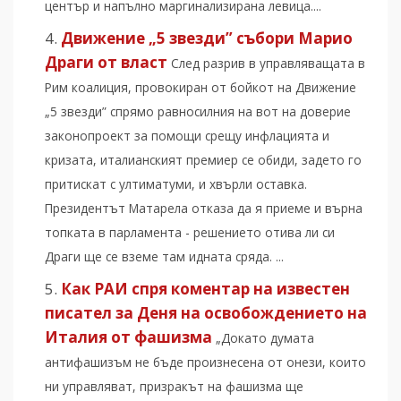
център и напълно маргинализирана левица....
Движение „5 звезди” събори Марио
Драги от власт
След разрив в управляващата в
Рим коалиция, провокиран от бойкот на Движение
„5 звезди” спрямо равносилния на вот на доверие
законопроект за помощи срещу инфлацията и
кризата, италианският премиер се обиди, задето го
притискат с ултиматуми, и хвърли оставка.
Президентът Матарела отказа да я приеме и върна
топката в парламента - решението отива ли си
Драги ще се вземе там идната сряда. ...
Как РАИ спря коментар на известен
писател за Деня на освобождението на
Италия от фашизма
„Докато думата
антифашизъм не бъде произнесена от онези, които
ни управляват, призракът на фашизма ще