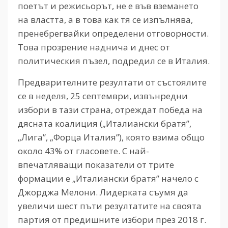
поетът и режисьорът, не е във вземането
на властта, а в това как тя се изпълнява,
пренебрегвайки определени отговорности.
Това прозрение наднича и днес от
политическия пъзел, подредил се в Италия.
Предварителните резултати от състоялите
се в неделя, 25 септември, извънредни
избори в тази страна, отреждат победа на
дясната коалиция („Италиански братя”,
„Лига”, „Форца Италия”), която взима общо
около 43% от гласовете. С най-
впечатляващи показатели от трите
формации е „Италиански братя” начело с
Джорджа Мелони. Лидерката съумя да
увеличи шест пъти резултатите на своята
партия от предишните избори през 2018 г.