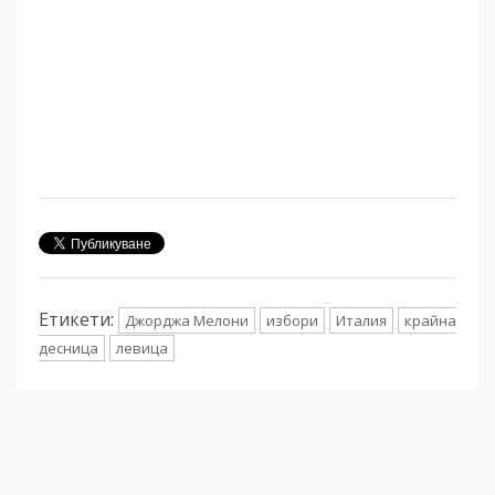
Етикети:
Джорджа Мелони
избори
Италия
крайна
десница
левица