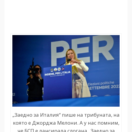
„Заедно за Италия“ пише на трибуната, на
която е Джорджа Мелони. А у нас помним,
че БСП е лансирала слогана „Заедно за