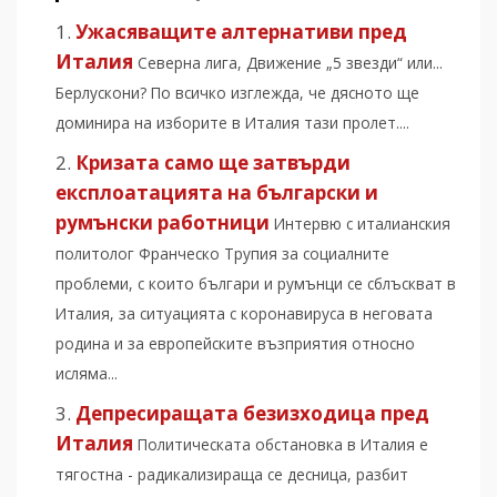
Ужасяващите алтернативи пред
Италия
Северна лига, Движение „5 звезди“ или...
Берлускони? По всичко изглежда, че дясното ще
доминира на изборите в Италия тази пролет....
Кризата само ще затвърди
експлоатацията на български и
румънски работници
Интервю с италианския
политолог Франческо Трупия за социалните
проблеми, с които българи и румънци се сблъскват в
Италия, за ситуацията с коронавируса в неговата
родина и за европейските възприятия относно
исляма...
Депресиращата безизходица пред
Италия
Политическата обстановка в Италия е
тягостна - радикализираща се десница, разбит