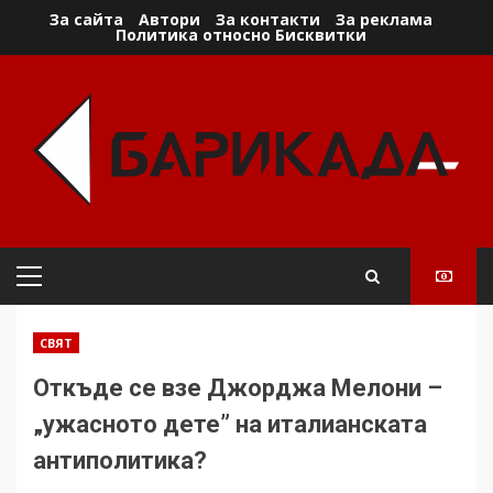
Skip
За сайта
Автори
За контакти
За реклама
Политика относно Бисквитки
to
content
Primary
Menu
СВЯТ
Откъде се взе Джорджа Мелони –
„ужасното дете” на италианската
антиполитика?