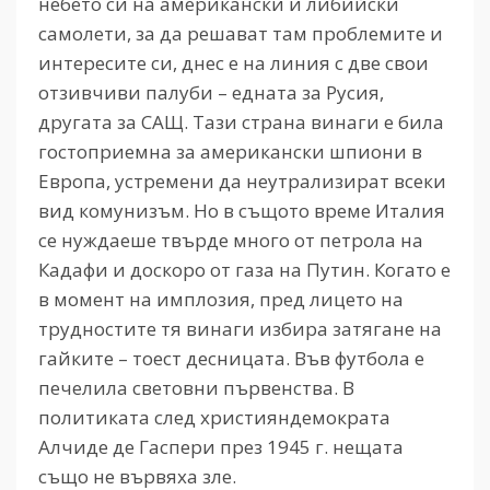
небето си на американски и либийски
самолети, за да решават там проблемите и
интересите си, днес е на линия с две свои
отзивчиви палуби – едната за Русия,
другата за САЩ. Тази страна винаги е била
гостоприемна за американски шпиони в
Европа, устремени да неутрализират всеки
вид комунизъм. Но в същото време Италия
се нуждаеше твърде много от петрола на
Кадафи и доскоро от газа на Путин. Когато е
в момент на имплозия, пред лицето на
трудностите тя винаги избира затягане на
гайките – тоест десницата. Във футбола е
печелила световни първенства. В
политиката след християндемократа
Алчиде де Гаспери през 1945 г. нещата
също не вървяха зле.