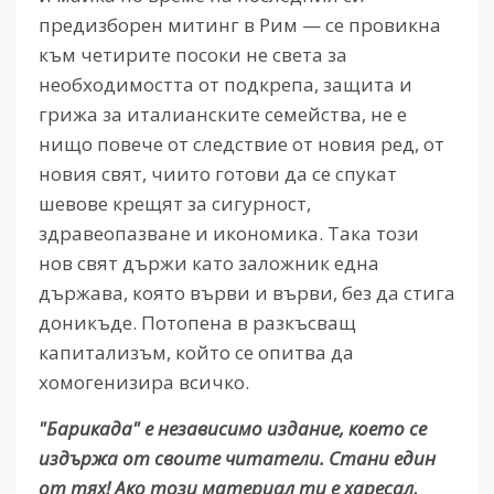
предизборен митинг в Рим — се провикна
към четирите посоки не света за
необходимостта от подкрепа, защита и
грижа за италианските семейства, не е
нищо повече от следствие от новия ред, от
новия свят, чиито готови да се спукат
шевове крещят за сигурност,
здравеопазване и икономика. Така този
нов свят държи като заложник една
държава, която върви и върви, без да стига
доникъде. Потопена в разкъсващ
капитализъм, който се опитва да
хомогенизира всичко.
"Барикада" е независимо издание, което се
издържа от своите читатели. Стани един
от тях! Ако този материал ти е харесал,