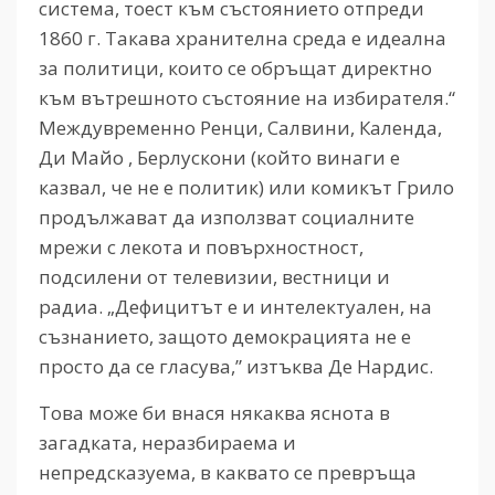
система, тоест към състоянието отпреди
1860 г. Такава хранителна среда е идеална
за политици, които се обръщат директно
към вътрешното състояние на избирателя.“
Междувременно Ренци, Салвини, Календа,
Ди Майо , Берлускони (който винаги е
казвал, че не е политик) или комикът Грило
продължават да използват социалните
мрежи с лекота и повърхностност,
подсилени от телевизии, вестници и
радиа. „Дефицитът е и интелектуален, на
съзнанието, защото демокрацията не е
просто да се гласува,” изтъква Де Нардис.
Това може би внася някаква яснота в
загадката, неразбираема и
непредсказуема, в каквато се превръща