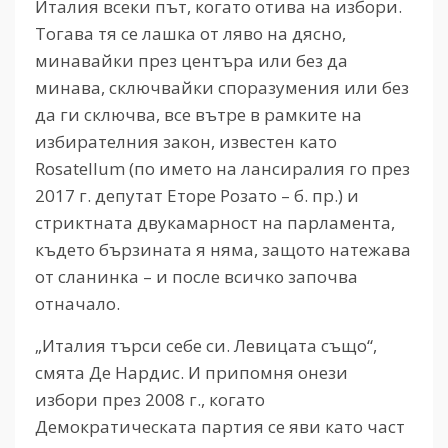
Италия всеки път, когато отива на избори.
Тогава тя се лашка от ляво на дясно,
минавайки през центъра или без да
минава, сключвайки споразумения или без
да ги сключва, все вътре в рамките на
избирателния закон, известен като
Rosatellum (по името на лансиралия го през
2017 г. депутат Еторе Розато – б. пр.) и
стриктната двукамарност на парламента,
където бързината я няма, защото натежава
от сланинка – и после всичко започва
отначало.
„Италия търси себе си. Левицата също“,
смята Де Нардис. И припомня онези
избори през 2008 г., когато
Демократическата партия се яви като част