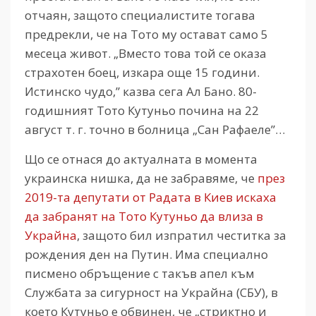
отчаян, защото специалистите тогава
предрекли, че на Тото му остават само 5
месеца живот. „Вместо това той се оказа
страхотен боец, изкара още 15 години.
Истинско чудо,” казва сега Ал Бано. 80-
годишният Тото Кутуньо почина на 22
август т. г. точно в болница „Сан Рафаеле”…
Що се отнася до актуалната в момента
украинска нишка, да не забравяме, че
през
2019-та депутати от Радата в Киев искаха
да забранят на Тото Кутуньо да влиза в
Украйна
, защото бил изпратил честитка за
рождения ден на Путин. Има специално
писмено обръщение с такъв апел към
Службата за сигурност на Украйна (СБУ), в
което Кутуньо е обвинен, че „стриктно и