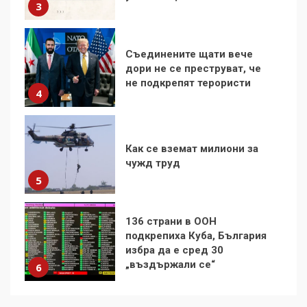
4
Как се вземат милиони за
чужд труд
5
136 страни в ООН
подкрепиха Куба, България
избра да е сред 30
„въздържали се“
6
Удължаването на „Чат
контрола“ в ЕС е обида за
демокрацията
7