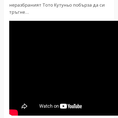
неразбраният Тото Кутуньо побърза да си
тръгне…