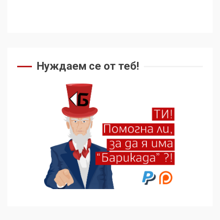
не подкрепят терористи
4
Как се вземат милиони за
чужд труд
Нуждаем се от теб!
5
136 страни в ООН
подкрепиха Куба, България
избра да е сред 30
„въздържали се“
6
Удължаването на „Чат
контрола“ в ЕС е обида за
демокрацията
7