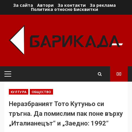
Skip
За сайта
Автори
За контакти
За реклама
Политика относно Бисквитки
to
content
Primary
Menu
КУЛТУРА
ОБЩЕСТВО
Неразбраният Тото Кутуньо си
тръгна. Да помислим пак поне върху
„Италианецът“ и „Заедно: 1992“