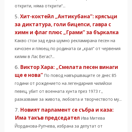
открити, няма открити“...
Хит-коктейл „Антикубана”: крясъци
за диктатура, голи бицепси, гавра с
химн и флаг плюс „Грами” за бъркалка
Какво стои зад една шумно рекламирана песен на
кичозен и плюещ по родината си „крал” от червения
килим в Лас Вегас?...
Виктор Хара: „Смелата песен винаги
ще е нова”
По повод навършващите се днес 85
години от рождението на легендарния чилийски
певец, убит от военната хунта през 1973 г.,
разказваме за живота, любовта и творчеството му...
Новият парламент се събра и каза:
Има такъв председател
Ива Митева
Йорданова-Рупчева, избрана за депутат от