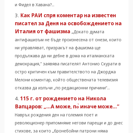
и Фидел в Хавана?...
Как РАИ спря коментар на известен
писател за Деня на освобождението на
Италия от фашизма
„Докато думата
антифашизъм не бъде произнесена от онези, които
ни управляват, призракът на фашизма ще
продължава да ни дебне в дома на италианската
демокрация,” заявява писателят Антонио Скурати в
остро критичен към правителството на Джорджа
Мелони коментар, който обществената телевизия
отказва да излъчи „по редакционни причини“...
115 г. от рождението на Никола
Вапцаров: „…А може, по̀ иначе може…“
Навръх рождения ден на големия поет и
революционер припомняме негови парещи и до днес
стихове, за които „бронебойни патрони няма