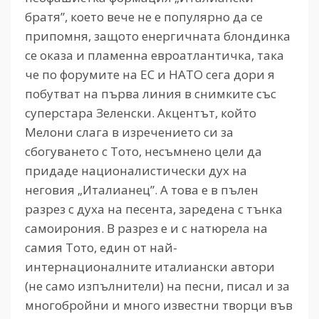
братя”, което вече не е популярно да се
припомня, защото енергичната блондинка
се оказа и пламенна евроатлантичка, така
че по форумите на ЕС и НАТО сега дори я
побутват на първа линия в снимките със
суперстара Зеленски. Акцентът, който
Мелони слага в изречението си за
сбогуването с Тото, несъмнено цели да
придаде националистически дух на
неговия „Италианец”. А това е в пълен
разрез с духа на песента, заредена с тънка
самоирония. В разрез е и с натюрела на
самия Тото, един от най-
интернационалните италиански автори
(не само изпълнители) на песни, писал и за
многобройни и много известни творци във