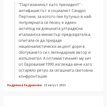
"Партизанинът като президент" -
антифашистът и социалист Сандро
Пертини, за когото пее Кутуньо в най-
популярната си песен, е идеен
антипод на днешната ултрадясна
италианска министър-председателка,
опитала се да придаде
националистически акцент дори в
сбогуването си с легендарния автор и
изпълнител. А оптимистичният му хит
от Евровизия'1990 изглежда вече като
остаряло ретро за сегашната световна
конфронтация.
Къдринка Къдринова
23 август 2023