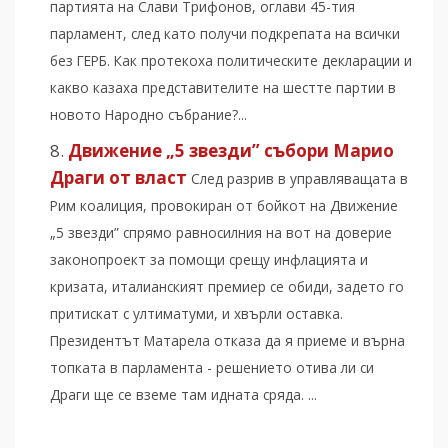
партията на Слави Трифонов, оглави 45-тия
парламент, след като получи подкрепата на всички
без ГЕРБ. Как протекоха политическите декларации и
какво казаха представителите на шестте партии в
новото Народно събрание?...
Движение „5 звезди” събори Марио
Драги от власт
След разрив в управляващата в
Рим коалиция, провокиран от бойкот на Движение
„5 звезди” спрямо равносилния на вот на доверие
законопроект за помощи срещу инфлацията и
кризата, италианският премиер се обиди, задето го
притискат с ултиматуми, и хвърли оставка.
Президентът Матарела отказа да я приеме и върна
топката в парламента - решението отива ли си
Драги ще се вземе там идната сряда. ...