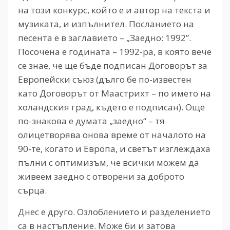
на този конкурс, който е и автор на текста и
музиката, и изпълнител. Посланието на
песента е в заглавието – „Заедно: 1992”.
Посочена е годината – 1992-ра, в която вече
се знае, че ще бъде подписан Договорът за
Европейски съюз (дълго бе по-известен
като Договорът от Маастрихт – по името на
холандския град, където е подписан). Още
по-знакова е думата „заедно“ – тя
олицетворява онова време от началото на
90-те, когато и Европа, и светът изглеждаха
пълни с оптимизъм, че всички можем да
живеем заедно с отворени за доброто
сърца.
Днес е друго. Озлоблението и разделението
са в настъпление. Може би и затова