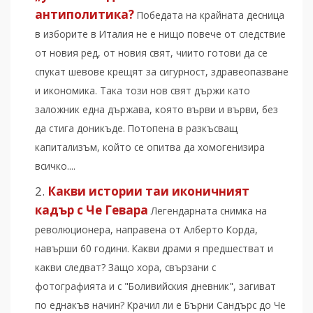
антиполитика?
Победата на крайната десница
в изборите в Италия не е нищо повече от следствие
от новия ред, от новия свят, чиито готови да се
спукат шевове крещят за сигурност, здравеопазване
и икономика. Така този нов свят държи като
заложник една държава, която върви и върви, без
да стига доникъде. Потопена в разкъсващ
капитализъм, който се опитва да хомогенизира
всичко....
Какви истории таи иконичният
кадър с Че Гевара
Легендарната снимка на
революционера, направена от Алберто Корда,
навърши 60 години. Какви драми я предшестват и
какви следват? Защо хора, свързани с
фотографията и с "Боливийския дневник", загиват
по еднакъв начин? Крачил ли е Бърни Сандърс до Че