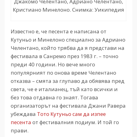
Джакомо Челентано, Адриано Челентано,
Кристиано Минелоно. Снимка: Уикипедия
Известно е, че песента е написана от
Кутуньо и Минелоно специално за Адриано
Челентано, който трябва да я представи на
фестивала в Санремо през 1983 г. – точно
преди 40 години. Но вече много
популярният по онова време Челентано
отказва – смята за глупаво да обявява пред
света, че е италианец, тъй като всички и
без това отдавна го знаят. Тогава
организаторът на фестивала Джани Равера
убеждава
Тото Кутуньо сам да изпее
песента
от фестивалния подиум. И той го
прави.