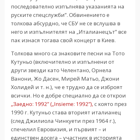
последователно изпълнява указанията на
руските спецслужби”. Обвинението е
толкова абсурдно, че СБУ не се вслушва в
него и изпълнителят на „Италианецът” все
пак изнася тогава свой концерт в Киев.
Толкова много са знаковите песни на Тото
Кутуньо (включително и изпълнени от
други звезди като Челентано, Орнела
Ванони, Жо Дасен, Мирей Матьо, Джони
Холидей и т. н.), че е трудно да се изброят
всички. Но е добре специално да се открои
„Заедно: 1992” („Insieme: 1992”),
с която през
1990 г. Кутуньо става вторият италианец
(след Джилиола Чинкуети през 1964 г.),
спечелил Евровизия, и първият – и
единствен досега – участник в историята