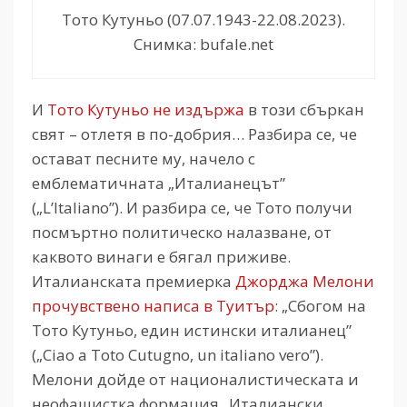
Тото Кутуньо (07.07.1943-22.08.2023).
Снимка: bufale.net
И
Тото Кутуньо не издържа
в този сбъркан
свят – отлетя в по-добрия… Разбира се, че
остават песните му, начело с
емблематичната „Италианецът”
(„L’Italiano”). И разбира се, че Тото получи
посмъртно политическо налазване, от
каквото винаги е бягал приживе.
Италианската премиерка
Джорджа Мелони
прочувствено написа в Туитър
: „Сбогом на
Тото Кутуньо, един истински италианец”
(„Ciao a Toto Cutugno, un italiano vero”).
Мелони дойде от националистическата и
неофашистка формация „Италиански