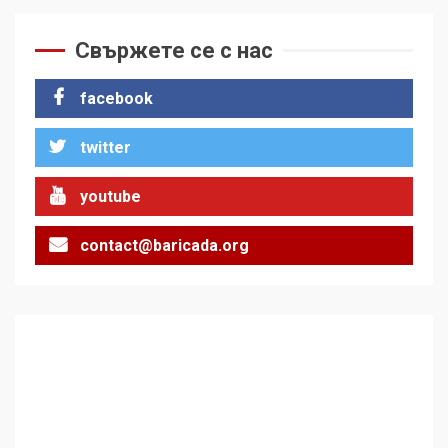
За 100-годишнината на
Фидел Кастро – изкачване
на Черни връх по неговите
Свържете се с нас
стъпки от 1972 г.
1
facebook
twitter
Цената на войната
2
youtube
contact@baricada.org
Аз съм изследовател на
геноцида. Навлизаме в
ужасяваща нова епоха
3
Съединените щати вече
дори не се преструват, че
не подкрепят терористи