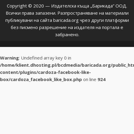
Copyright © 2020 — Издателска къща „Барикада” ООД.
Всички права запазени. Разпространяване на материали
публикувани на сайта baricada.org чрез други платформи
без писмено разрешение на издателя на портала е
забранено.
Warning
: Undefined array key 0 in
/home/klient.dhosting.pl/bcdmedia/baricada.org/public_h
content/plugins/cardoza-facebook-like-
box/cardoza_facebook_like_box.php
on line
924