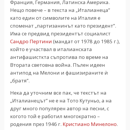
Франция, Германия, Латинска Америка.
Нещо повече – в текста на „Италианеца”
като един от символите на Италия е
споменат „партизанинът като президент”.
Има се предвид президентът социалист
Сандро Пертини
(мандат от 1978 до 1985 г.),
който е участвал в италианската
антифашисткта съпротива по време на
Втората световна война. Пълен идеен
антипод на Мелони и фашизираните ѝ
„братя”.
Нека да уточним все пак, че текстът на
„Италианецът” не е на Тото Кутуньо, а на
друг много популярен автор на песни, с
когото той е работил многократно –
родения през 1946 г.
Кристиано Минелоно
.