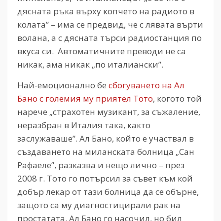
дясната ръка върху копчето на радиото в
колата” – има се предвид, че с лявата върти
волана, а с дясната търси радиостанция по
вкуса си. Автоматичните преводи не са
никак, ама никак „по италиански”.
Най-емоционално бе
сбогуването на Ал
Бано с големия му приятел Тото
, когото той
нарече „страхотен музикант, за съжаление,
неразбран в Италия така, както
заслужаваше”. Ал Бано, който е участвал в
създаването на миланската болница „Сан
Рафаеле”, разказва и нещо лично – през
2008 г. Тото го потърсил за съвет към кой
добър лекар от тази болница да се обърне,
защото са му диагностицирали рак на
простатата. Ал Бано го насочил, но бил