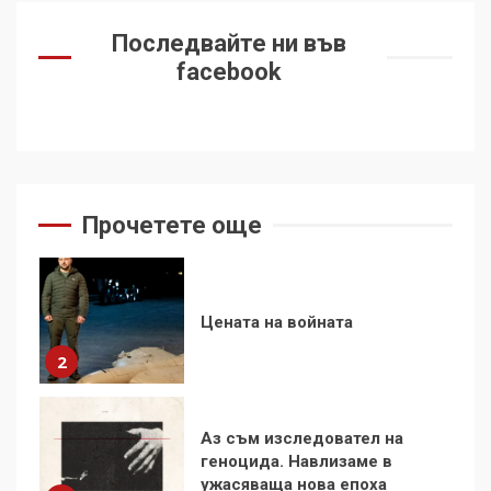
За 100-годишнината на
Фидел Кастро – изкачване
Последвайте ни във
на Черни връх по неговите
facebook
стъпки от 1972 г.
1
Цената на войната
2
Прочетете още
Аз съм изследовател на
геноцида. Навлизаме в
ужасяваща нова епоха
3
Съединените щати вече
дори не се преструват, че
не подкрепят терористи