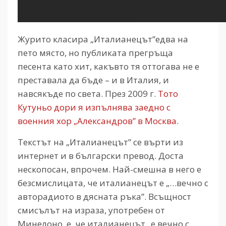
Журито класира „Италианецът”едва на
пето място, но публиката прегръща
песента като хит, какъвто тя оттогава не е
преставала да бъде – и в Италия, и
навсякъде по света. През 2009 г.
Тото
Кутуньо дори я изпълнява заедно с
военния хор „Александров” в Москва.
Текстът на „Италианецът” се върти из
интернет и в български превод. Доста
нескопосан, впрочем. Най-смешна в него е
безсмислицата, че италианецът е „…вечно с
авторадиото в дясната ръка”. Всъщност
смисълът на израза, употребен от
Минелоно, е, че италианецът „е вечно с