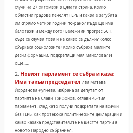
случи на 27 октомври в цялата страна. Колко
областни градове печелят ГЕРБ и каква е загубата
им спрямо четири години по-рано? Къде ще има
балотажи и между кого? Бележи ли прогрес БСП,
къде се случва това и на какво се дължи? Колко
сбъркаха социолозите? Колко събраха малките
десни формации, подкрепящи Мая Манолова? И
още......
Новият парламент се събра и каза:
Има такъв председател
Ива Митева
Йорданова-Рупчева, избрана за депутат от
партията на Слави Трифонов, оглави 45-тия
парламент, след като получи подкрепата на всички
без ГЕРБ. Как протекоха политическите декларации и
какво казаха представителите на шестте партии в
новото Народно събрание?...