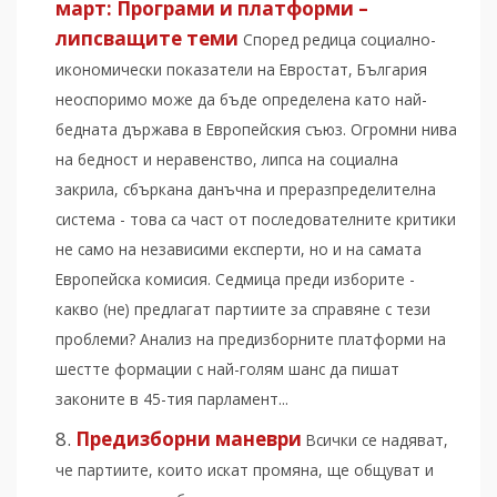
март: Програми и платформи –
липсващите теми
Според редица социално-
икономически показатели на Евростат, България
неоспоримо може да бъде определена като най-
бедната държава в Европейския съюз. Огромни нива
на бедност и неравенство, липса на социална
закрила, сбъркана данъчна и преразпределителна
система - това са част от последователните критики
не само на независими експерти, но и на самата
Европейска комисия. Седмица преди изборите -
какво (не) предлагат партиите за справяне с тези
проблеми? Анализ на предизборните платформи на
шестте формации с най-голям шанс да пишат
законите в 45-тия парламент...
Предизборни маневри
Всички се надяват,
че партиите, които искат промяна, ще общуват и