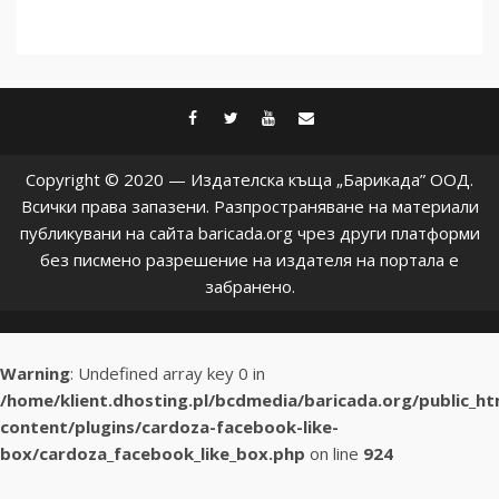
facebook
twitter
youtube
contact@baric
Copyright © 2020 — Издателска къща „Барикада” ООД.
Всички права запазени. Разпространяване на материали
публикувани на сайта baricada.org чрез други платформи
без писмено разрешение на издателя на портала е
забранено.
Warning
: Undefined array key 0 in
/home/klient.dhosting.pl/bcdmedia/baricada.org/public_h
content/plugins/cardoza-facebook-like-
box/cardoza_facebook_like_box.php
on line
924