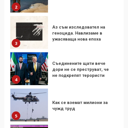
2
Аз съм изследовател на
геноцида. Навлизаме в
ужасяваща нова епоха
3
Съединените щати вече
дори не се преструват, че
не подкрепят терористи
4
Как се вземат милиони за
чужд труд
5