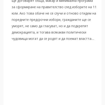
ще договарят обща, макар и минимална програма
за сформиране на правителство след изборите на 11
юли. Ако това обаче не се случи и отново отидем на
поредните предсрочни избори, гражданите ще се
уморят, не само да гласуват, но и да подкрепят
демокрацията, и тогава всякакви политически
чудовища могат да се родят и да поемат властта....