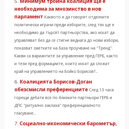
Минимум тройна коалиция ще е
необходима за мнозинство в нов
парламент
Каквото и да говорят отделните
политически играчи преди изборите, след тях ще е
необходимо да търсят партньорства, ако искат да
управляват без да се стигне веднага до нови избори,
показват сметките на база проучване на "Тренд".
Какви са вариантите за управление пред ГЕРБ, както
и тези пред формациите, които искат да сложат
край на управлението на Бойко Борисов?...
Коалицията Борисов-Доган
обезсмисли преференциите
След 13 часа
горещи дебати все по-близките партньори ГЕРБ и
ДПС "ритуално заклаха" преференциалното
гласуване...
Социално-икономически барометър,