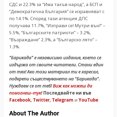
СДС и 22.3% за “Има такъв народ”, а БСП и
“Демократична България” се изравняват с
по 14.1%. Според тази агенция ДПС
получава 11.7%, “Изправи се! Мутри вън!” –
5.5%, “Българските патриоти” – 3.2%,
“Възраждане” 2.3%, а “Българско лято” –
1.3%.
"Барикада" е независимо издание, което се
издържа от своите читатели. Стани един
от тях! Ако този материал ти е харесал,
подкрепи съществуването на "Барикада".
Нуждаем се от теб!
Виж как можеш да
помогнеш–тук!
Последвайте ни във
Facebook
,
Twitter
,
Telegram
и
YouTube
About The Author