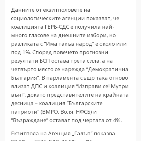
Данните от екзитполовете на
социологическите агенции показват, че
коалицията ГЕРБ-СДС е получила най-
много гласове на днешните избори, но
разликата с “Има такъв народ” е около или
под 1%. Според повечето прогнозни
резултати БСП остава трета сила, а на
четвърто място се нарежда “Демократична
България”. В парламента също така отново
влизат ДПС и коалиция “Изправи се! Мутри
вън!”, докато представителите на крайната
десница – коалиция “Българските
патриоти” (ВМРО, Воля, НФСБ) и
“Възраждане” остават под чертата от 4%.
Екзитпола на Агенция „Галъп” показва