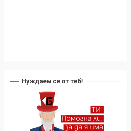
Аз съм изследовател на
геноцида. Навлизаме в
ужасяваща нова епоха
3
Съединените щати вече
дори не се преструват, че
не подкрепят терористи
Нуждаем се от теб!
4
Как се вземат милиони за
чужд труд
5