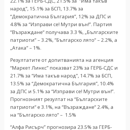
22.1% за ГЕРБ-СДС, 21.5% за “Има такъв
народ”, 15.1% за БСП, 13.7% за
“Демократична България”, 12% за ДПС и
4.8% за “Изправи се! Мутри вън!”. Партия
“Възраждане“ получава 3.3 %, „Българските
патриоти“ – 3.2%, “Българско лято“ – 2.2%, а
„Атака“ – 1%.
Резултатите от допитванията на агенция
“Маркет Линкс” показват 23% за ГЕРБ-СДС и
21.7% за “Има такъв народ”, 14.7% за БСП,
13.5% за “Демократична България”, 10.4%
за ДПС и 5.1% за “Изправи се! Мутри вън!”.
Прогнозният резултат на “Българските
патриоти“ е 3.1%, на “Възраждане“ 2.4%, а
на “Българско лято“ – 1.5%
“Алфа Рисърч” прогнозира 23.5% за ГЕРБ-