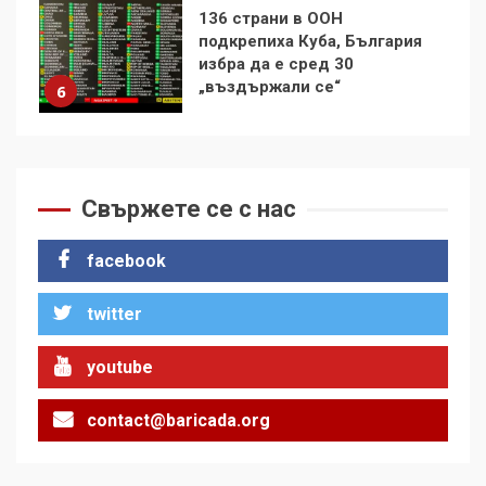
136 страни в ООН
подкрепиха Куба, България
избра да е сред 30
„въздържали се“
6
Удължаването на „Чат
контрола“ в ЕС е обида за
Свържете се с нас
демокрацията
7
facebook
За 100-годишнината на
twitter
Фидел Кастро – изкачване
на Черни връх по неговите
стъпки от 1972 г.
1
youtube
contact@baricada.org
Цената на войната