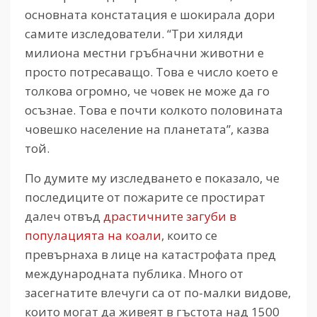
основната констатация е шокирала дори
самите изследователи. “Три хиляди
милиона местни гръбначни животни е
просто потресаващо. Това е число което е
толкова огромно, че човек не може да го
осъзнае. Това е почти колкото половината
човешко население на планетата”, казва
той.
По думите му изследването е показало, че
последиците от пожарите се простират
далеч отвъд
драстичните загуби в
популацията на коали
, които се
превърнаха в лице на катастрофата пред
международната публика. Много от
засегнатите влечуги са от по-малки видове,
които могат да живеят в гъстота над 1500