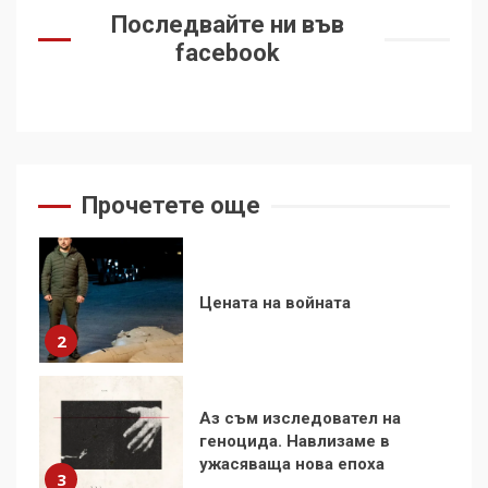
Фидел Кастро – изкачване
Последвайте ни във
на Черни връх по неговите
facebook
стъпки от 1972 г.
1
Цената на войната
2
Прочетете още
Аз съм изследовател на
геноцида. Навлизаме в
ужасяваща нова епоха
3
Съединените щати вече
дори не се преструват, че
не подкрепят терористи
4