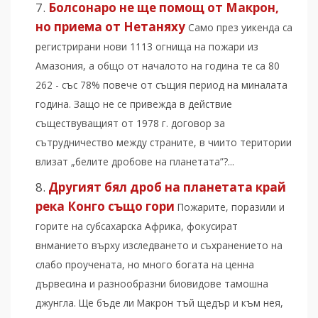
Болсонаро не ще помощ от Макрон,
но приема от Нетаняху
Само през уикенда са
регистрирани нови 1113 огнища на пожари из
Амазония, а общо от началото на година те са 80
262 - със 78% повече от същия период на миналата
година. Защо не се привежда в действие
съществуващият от 1978 г. договор за
сътрудничество между страните, в чиито територии
влизат „белите дробове на планетата”?...
Другият бял дроб на планетата край
река Конго също гори
Пожарите, поразили и
горите на субсахарска Африка, фокусират
внманието върху изследването и съхранението на
слабо проучената, но много богата на ценна
дървесина и разнообразни биовидове тамошна
джунгла. Ще бъде ли Макрон тъй щедър и към нея,