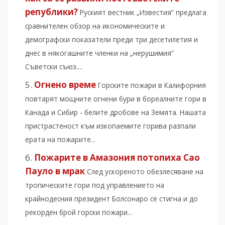
републики?
Руският вестник „Известия” предлага
сравнителен обзор на икономическите и
демографски показатели преди три десетилетия и
днес в някогашните членки на „нерушимия”
Съветски съюз....
Огнено време
Горските пожари в Калифорния
повтарят мощните огнени бури в бореалните гори в
Канада и Сибир - белите дробове на Земята. Нашата
пристрастеност към изкопаемите горива разпали
ерата на пожарите...
Пожарите в Амазония потопиха Сао
Пауло в мрак
След ускореното обезлесяване на
тропическите гори под управлението на
крайнодесния президент Болсонаро се стигна и до
рекорден брой горски пожари...