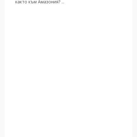
както към Амазония? ...