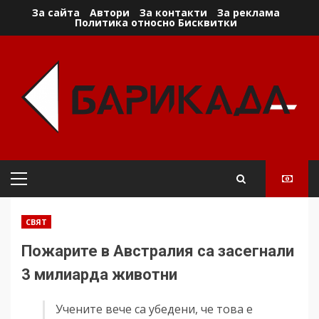
Skip
За сайта
Автори
За контакти
За реклама
Политика относно Бисквитки
to
content
Primary
Menu
СВЯТ
Пожарите в Австралия са засегнали
3 милиарда животни
Учените вече са убедени, че това е