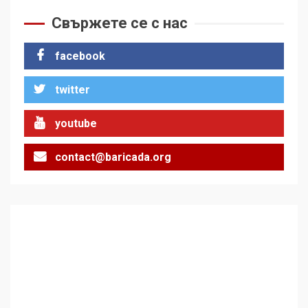
Фидел Кастро – изкачване
на Черни връх по неговите
Свържете се с нас
стъпки от 1972 г.
1
facebook
twitter
Цената на войната
2
youtube
contact@baricada.org
Аз съм изследовател на
геноцида. Навлизаме в
ужасяваща нова епоха
3
Съединените щати вече
дори не се преструват, че
не подкрепят терористи
4