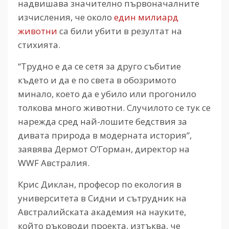
надвишава значително първоначалните
изчисления, че около
един милиард
животни
са били убити в резултат на
стихията.
“Трудно е да се сетя за друго събитие
където и да е по света в обозримото
минало, което да е убило или прогонило
толкова много животни. Случилото се тук се
нарежда сред най-лошите бедствия за
дивата природа в модерната история”,
заявява Дермот О’Горман, директор на
WWF Австралия.
Крис Диклан, професор по екология в
университета в Сидни и сътрудник на
Австралийската академия на науките,
който ръководи проекта, изтъква, че