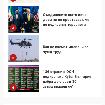
Как се вземат милиони за
чужд труд
5
136 страни в ООН
подкрепиха Куба, България
избра да е сред 30
„въздържали се“
6
Удължаването на „Чат
контрола“ в ЕС е обида за
демокрацията
7
За 100-годишнината на