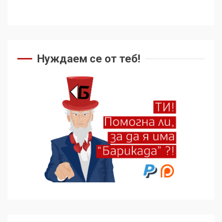
Как се вземат милиони за
чужд труд
Нуждаем се от теб!
5
136 страни в ООН
подкрепиха Куба, България
избра да е сред 30
„въздържали се“
6
Удължаването на „Чат
контрола“ в ЕС е обида за
демокрацията
7
За 100-годишнината на