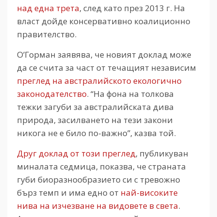
над една трета
, след като през 2013 г. На
власт дойде консервативно коалиционно
правителство.
О’Горман заявява, че новият доклад може
да се счита за част от течащият независим
преглед на австралийското екологично
законодателство
. “На фона на толкова
тежки загуби за австралийската дива
природа, засилването на тези закони
никога не е било по-важно”, казва той.
Друг доклад от този преглед
, публикуван
миналата седмица, показва, че страната
губи биоразнообразието си с тревожно
бърз темп и има едно от
най-високите
нива на изчезване на видовете в света
.