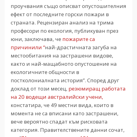
проучвания също описват опустошителния
ефект от последните горски пожари в
страната. Рецензиран анализ на трима
професори по екология, публикуван през
юни, заключава, че
пожарите са
причинили “
най-драстичната загуба на
местообитания на застрашени видове,
както и най-мащабното опустошение на
екологичните общности в
постколониалната история”. Според друг
доклад от този месец,
резюмиращ работата
на 20 водещи австралийски учени,
констатира, че 49 местни вида, които в
момента не са вписани като застрашени,
вече вероятно спадат към рисковата
категория. Правителствените данни сочат,