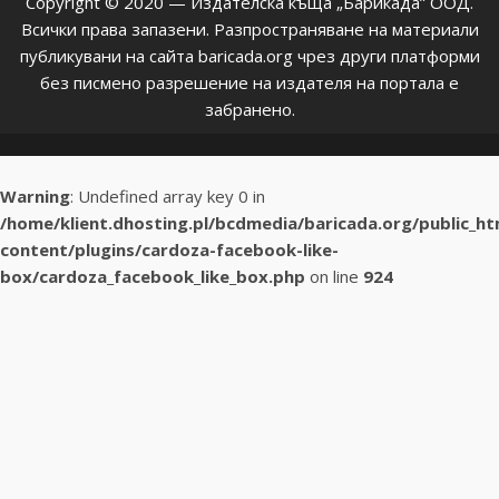
Copyright © 2020 — Издателска къща „Барикада” ООД.
Всички права запазени. Разпространяване на материали
публикувани на сайта baricada.org чрез други платформи
без писмено разрешение на издателя на портала е
забранено.
Warning
: Undefined array key 0 in
/home/klient.dhosting.pl/bcdmedia/baricada.org/public_h
content/plugins/cardoza-facebook-like-
box/cardoza_facebook_like_box.php
on line
924