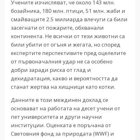
Учените изчисляват, че около 143 млн.
бозайника, 180 млн. птици, 51 млн. жаби и
смайващите 2.5 милиарда влечуги са били
засегнати от пожарите, обхванали
континента. Не всички от тези животни са
били убити от огъня и жегата, но според
експертите перспективите пред оцелелите
от първоначалния удар не са особено
добри заради риска от глад и
дехидратация, какво и вероятността да
станат жертва на хищници като котки.
Данните в този междинен доклад се
основават на работата на десет учени от
пет университета и други научни
институции. Оценката е поръчана от
Световния фонд за природата (WWF) и