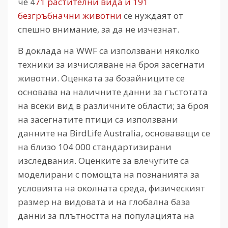
че 4
71 растителни вида и 191
безгръбначни животни
се нуждаят от
спешно внимание, за да не изчезнат.
В доклада на WWF са използвани няколко
техники за изчисляване на броя засегнати
животни. Оценката за бозайниците се
основава на наличните данни за гъстотата
на всеки вид в различните области; за броя
на засегнатите птици са използвани
данните на BirdLife Australia, основаващи се
на близо 104 000 стандартизирани
изследвания. Оценките за влечугите са
моделирани с помощта на познанията за
условията на околната среда, физическият
размер на видовата и на глобална база
данни за плътността на популацията на