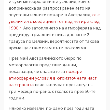
и сухи метеорологични условия, които
допринесоха за разпространението на
опустошителните пожари в Австралия,
се е
увеличил с коефициент от над четири след
1900 г.
Ако затоплянето на атмосферата над
прединдустриалните нива достигне 2
градуса по Целзий, вероятността от такова
време ще стане осем пъти по-голяма.
През май Австралийското бюро по
метеорология представи данни,
показващи, че опасните за
пожари
атмосферни условия в югоизточната част
на страната
вече започват през август –
три месеца по-рано, отколкото през 50-те
години.
Няколко излезли по-рано през годината