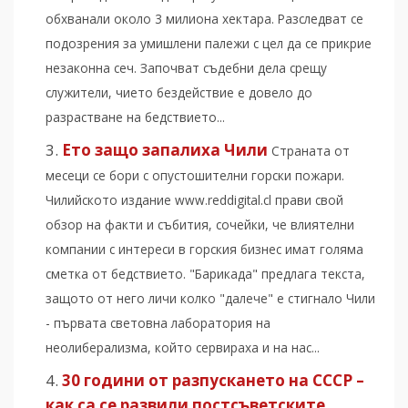
обхванали около 3 милиона хектара. Разследват се
подозрения за умишлени палежи с цел да се прикрие
незаконна сеч. Започват съдебни дела срещу
служители, чието бездействие е довело до
разрастване на бедствието...
Ето защо запалиха Чили
Страната от
месеци се бори с опустошителни горски пожари.
Чилийското издание www.reddigital.cl прави свой
обзор на факти и събития, сочейки, че влиятелни
компании с интереси в горския бизнес имат голяма
сметка от бедствието. "Барикада" предлага текста,
защото от него личи колко "далече" е стигнало Чили
- първата световна лаборатория на
неолиберализма, който сервираха и на нас...
30 години от разпускането на СССР –
как са се развили постсъветските