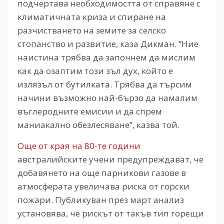
подчертава необходимостта от справяне с
климатичната криза и спиране на
разчистването на земите за селско
стопанство и развитие, каза Дикман. “Ние
наистина трябва да започнем да мислим
как да озаптим този зъл дух, който е
излязъл от бутилката. Трябва да търсим
начини възможно най-бързо да намалим
въглеродните емисии и да спрем
маниакално обезлесяване”, казва той.
Още от края на 80-те години
австралийските учени предупреждават, че
добавянето на още парникови газове в
атмосферата увеличава риска от горски
пожари. Публикуван през март анализ
установява, че рискът от такъв тип горещи