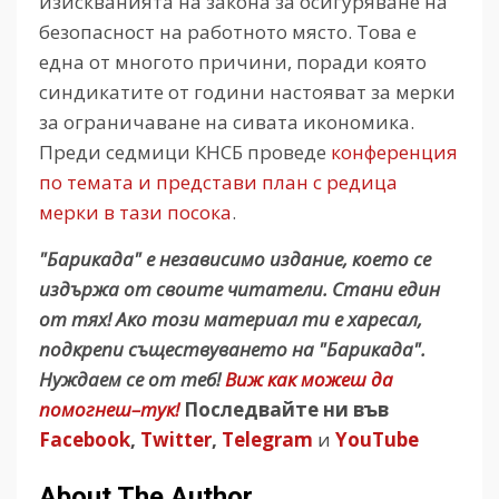
изискванията на закона за осигуряване на
безопасност на работното място. Това е
една от многото причини, поради която
синдикатите от години настояват за мерки
за ограничаване на сивата икономика.
Преди седмици КНСБ проведе
конференция
по темата и представи план с редица
мерки в тази посока
.
"Барикада" е независимо издание, което се
издържа от своите читатели. Стани един
от тях! Ако този материал ти е харесал,
подкрепи съществуването на "Барикада".
Нуждаем се от теб!
Виж как можеш да
помогнеш–тук!
Последвайте ни във
Facebook
,
Twitter
,
Telegram
и
YouTube
About The Author