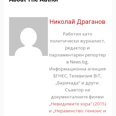
Николай Драганов
Работил като
политически журналист,
редактор и
парламентарен репортер
в News.bg,
Информационна агенция
БГНЕС, Телевизия BiT,
„Барикада“ и други.
Съавтор на
документалните филми
„Невидимите хора“ (2015)
и
„Неравенство: генезис и