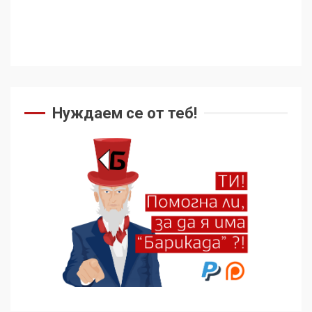
Аз съм изследовател на
геноцида. Навлизаме в
ужасяваща нова епоха
4
Съединените щати вече
дори не се преструват, че
Нуждаем се от теб!
не подкрепят терористи
5
Как се вземат милиони за
чужд труд
6
136 страни в ООН
подкрепиха Куба, България
избра да е сред 30
„въздържали се“
7