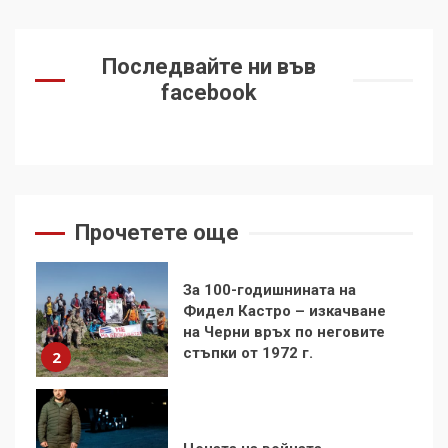
Как е планирана и
Последвайте ни във
организирана операцията с
facebook
мигрантското нахлуване в
Сеута
1
За 100-годишнината на
Фидел Кастро – изкачване
на Черни връх по неговите
Прочетете още
стъпки от 1972 г.
2
Цената на войната
3
Аз съм изследовател на