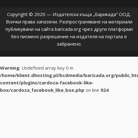
Copyright © 2020 — Издателска къща „Барикада” ООД.
Всички права запазени. Разпространяване на материали
публикувани на сайта baricada.org чрез други платформи
без писмено разрешение на издателя на портала е
забранено.
Warning
: Undefined array key 0 in
/home/klient.dhosting.pl/bcdmedia/baricada.org/public_h
content/plugins/cardoza-facebook-like-
box/cardoza_facebook_like_box.php
on line
924