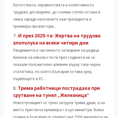
богатствата, неравенствата и колективното
трудово договаряне, до голяма степен остана в
сянка заради насочените към президента и
премиера прожектори....
И през 2020-та: Жертва на трудова
злополука на всеки четири дни
Пандемията и частичното затваряне на редица
бизнеси на няколко пъти през годината не са
оказали положително влияние върху тази черна
статистика, по която България остава сред
първенците в ЕС...
Трима работници пострадаха при
срутване на тунел „Железница“
Новостроящият се тунел затрупа трима души, а на
място пристигна премиерът и куп министри. Всяка
година в България се случват над 2500 инцидента на