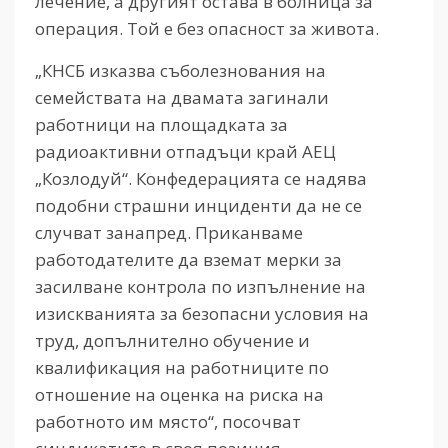
лечение, а другият остава в болница за
операция. Той е без опасност за живота.
„КНСБ изказва съболезнования на
семействата на двамата загинали
работници на площадката за
радиоактивни отпадъци край АЕЦ
„Козлодуй“. Конфедерацията се надява
подобни страшни инциденти да не се
случват занапред. Приканваме
работодателите да вземат мерки за
засилване контрола по изпълнение на
изискванията за безопасни условия на
труд, допълнително обучение и
квалификация на работниците по
отношение на оценка на риска на
работното им място“, посочват