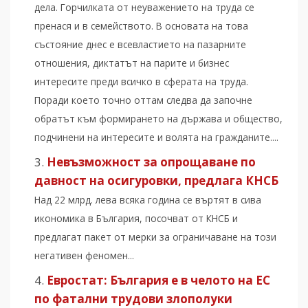
дела. Горчилката от неуважението на труда се
пренася и в семейството. В основата на това
състояние днес е всевластието на пазарните
отношения, диктатът на парите и бизнес
интересите преди всичко в сферата на труда.
Поради което точно оттам следва да започне
обратът към формирането на държава и общество,
подчинени на интересите и волята на гражданите....
Невъзможност за опрощаване по
давност на осигуровки, предлага КНСБ
Над 22 млрд. лева всяка година се въртят в сива
икономика в България, посочват от КНСБ и
предлагат пакет от мерки за ограничаване на този
негативен феномен...
Евростат: България е в челото на ЕС
по фатални трудови злополуки