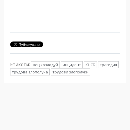
Етикети:
аец козлодуй
инцидент
КНСБ
трагедия
трудова злополука
трудови злополуки