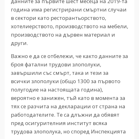
данните за първите шест месеца на 2019-та
година има регистрирани смъртни случаи
в сектори като ресторантьорството,
хотелиерството, производството на мебели,
производството на дървен материал и
други.
Важно е да се отбележи, че както данните за
броя фатални трудови злополуки,
завършили със смърт, така и тези за
всички злополуки (общо 1300 за първото
полугодие на настоящата година),
вероятно е занижен, тъй като в момента за
тях се разчита на декларации от страна на
работодателите. Те са длъжни да обявят
пред осигурителния институт всяка
трудова злополука, но според Инспекцията