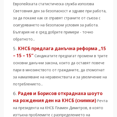
Европейската статистическа служба използва
Световния ден за безопасност и здраве при работа,
за да покаже как се справят страните от съюза с
осигуряването на безопасни условия за работа.
България не е сред добрите примери - точно
обратното...
КНСБ предлага данъчна реформа „15
– 15 – 15“
Синдикатите предлагат промени в трите
основни данъчни закона, които да оставят повече
пари в мнозинството от гражданите, да спомогнат
за намаляване на неравенствата и за увеличение на
потреблението...
Радев и Борисов откраднаха шоуто
на рождения ден на КНСБ (снимки)
Речта
на президента на КНСБ Пламен Димитров, в която
изтъкна проблемите с разпределението на