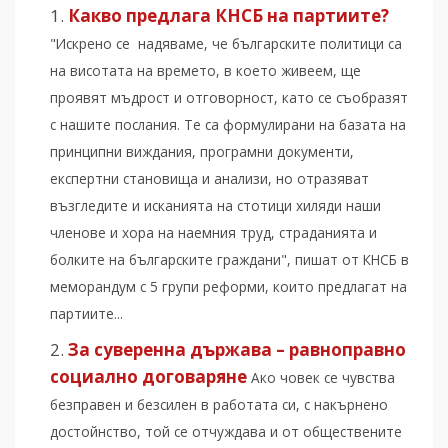
Какво предлага КНСБ на партиите?
"Искрено се надяваме, че българските политици са
на висотата на времето, в което живеем, ще
проявят мъдрост и отговорност, като се съобразят
с нашите послания. Те са формулирани на базата на
принципни виждания, програмни документи,
експертни становища и анализи, но отразяват
възгледите и исканията на стотици хиляди наши
членове и хора на наемния труд, страданията и
болките на българските граждани", пишат от КНСБ в
меморандум с 5 групи реформи, които предлагат на
партиите...
За суверенна държава – равноправно
социално договаряне
Ако човек се чувства
безправен и безсилен в работата си, с накърнено
достойнство, той се отчуждава и от обществените