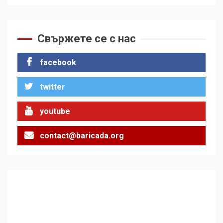
Как е планирана и
организирана операцията с
Свържете се с нас
мигрантското нахлуване в
Сеута
1
facebook
За 100-годишнината на
twitter
Фидел Кастро – изкачване
на Черни връх по неговите
youtube
стъпки от 1972 г.
2
contact@baricada.org
Цената на войната
3
Аз съм изследовател на