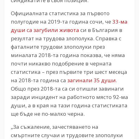
синдикатите в своя позиция.
Официалната статистика за първото
полугодие на 2019-та година сочи, че
33-ма
души са загубили живота
си в България в
резултат на трудова злополука. Справка с
фаталните трудови злополуки през
миналата 2018-та година показва, че няма
почти никакво подобрение в черната
статистика – през първите три шест месеца
на 2018-та година са
загинали 35 души.
Общо през 2018-та са си отишли завинаги
заради инцидент на работното място 92-ма
души, а в края на тази година статистиката
ще бъде не по-малко черна.
„За съжаление, зачестяването на
смъртните случаи и трудовите злополуки