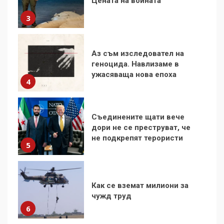
геноцида. Навлизаме в
ужасяваща нова епоха
4
Съединените щати вече
дори не се преструват, че
не подкрепят терористи
5
Как се вземат милиони за
чужд труд
6
136 страни в ООН
подкрепиха Куба, България
избра да е сред 30
„въздържали се“
7