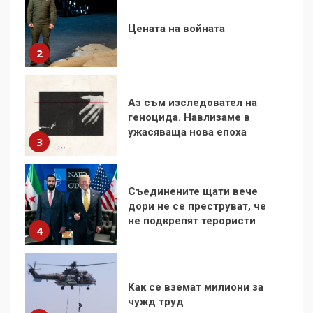
Цената на войната
2
Аз съм изследовател на
геноцида. Навлизаме в
ужасяваща нова епоха
3
Съединените щати вече
дори не се преструват, че
не подкрепят терористи
4
Как се вземат милиони за
чужд труд