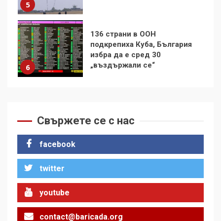
5
136 страни в ООН
подкрепиха Куба, България
избра да е сред 30
„въздържали се“
6
Удължаването на „Чат
контрола“ в ЕС е обида за
Свържете се с нас
демокрацията
7
facebook
За 100-годишнината на
twitter
Фидел Кастро – изкачване
на Черни връх по неговите
стъпки от 1972 г.
1
youtube
contact@baricada.org