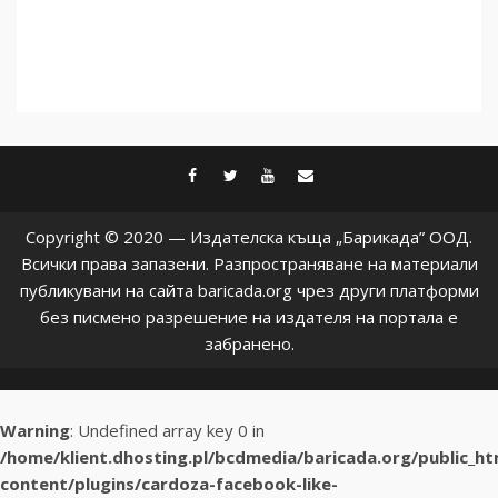
5
facebook
twitter
youtube
contact@baric
Copyright © 2020 — Издателска къща „Барикада” ООД.
Всички права запазени. Разпространяване на материали
публикувани на сайта baricada.org чрез други платформи
без писмено разрешение на издателя на портала е
забранено.
Warning
: Undefined array key 0 in
/home/klient.dhosting.pl/bcdmedia/baricada.org/public_h
content/plugins/cardoza-facebook-like-