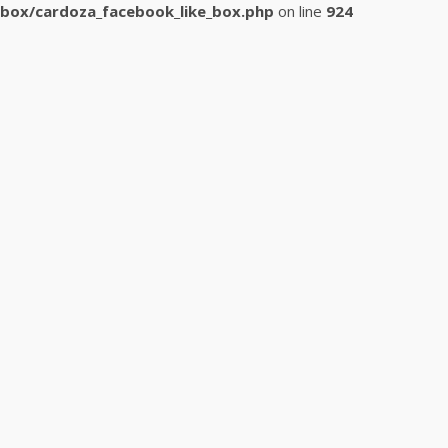
box/cardoza_facebook_like_box.php
on line
924