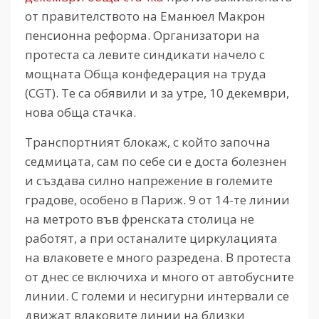
от правителството на Еманюел Макрон
пенсионна реформа. Организатори на
протеста са левите синдикати начело с
мощната Обща конфедерация на труда
(CGT). Те са обявили и за утре, 10 декември,
нова обща стачка.
Транспортният блокаж, с който започна
седмицата, сам по себе си е доста болезнен
и създава силно напрежение в големите
градове, особено в Париж. 9 от 14-те линии
на метрото във френската столица не
работят, а при останалите циркулацията
на влаковете е много разредена. В протеста
от днес се включиха и много от автобусните
линии. С големи и несигурни интервали се
движат влаковите линии на близки