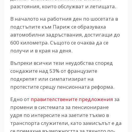
разстояния, които обслужват и летищата.
В началото на работния ден по шосетата в
подстъпите към Париж се образуваха
автомобилни задръствания, достигащи до
600 километра. Същото се очаква да се
получи и в края на деня.
Въпреки всички тези неудобства според
сондажите над 53% от французите
подкрепят или симпатизират на
протестите срещу пенсионната реформа.
Едно от
правителствените предложения
за
промени в системата за пенсиониране
удря по интересите на заетите тъкмо в
транспорта служители, като замисълът е да
се премахне възможността за тяхното по-