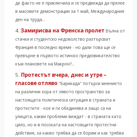
де факто не е приключила и се предвижда да прелее
в масовите демонстрации за 1 май, Международния
ден на труда...
Замирисва на Френска пролет
Вълна от
стачки и студентско недоволство разтърсват
Франция в последно време - но дали това ще се
превърне в първото истинско предизвикателство
към плановете на Макрон?...
Протестът вчера, днес и утре –
гласове отляво
"Барикада" потърси мнението
на различни хора от лявото пространство за
настоящата политическа ситуация в страната и
протестите - кое и ги обединява и защо са на
улицата, какви проблеми виждат - в страната като
цяло, но и в посоката на настоящите протестни
действия, за какво трябва да се борим и как трябва