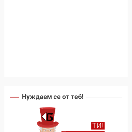
Аз съм изследовател на
геноцида. Навлизаме в
ужасяваща нова епоха
3
Съединените щати вече
дори не се преструват, че
не подкрепят терористи
Нуждаем се от теб!
4
Как се вземат милиони за
чужд труд