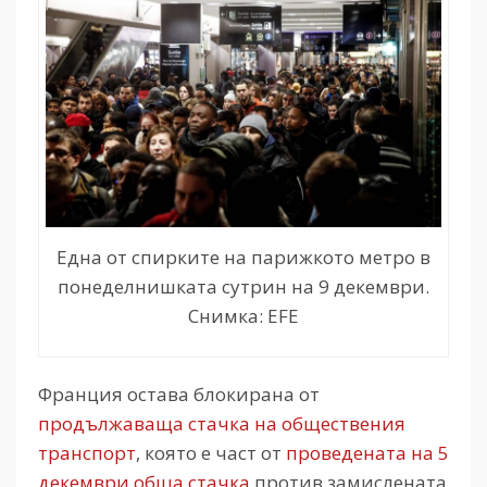
Една от спирките на парижкото метро в
понеделнишката сутрин на 9 декември.
Снимка: EFE
Франция остава блокирана от
продължаваща стачка на обществения
транспорт
, която е част от
проведената на 5
декември обща стачка
против замислената