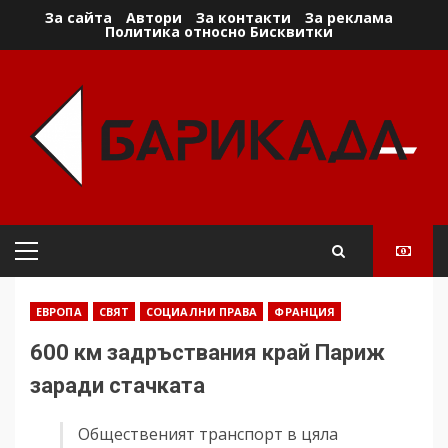
Skip
За сайта
Автори
За контакти
За реклама
Политика относно Бисквитки
to
content
Primary
Menu
ЕВРОПА
СВЯТ
СОЦИАЛНИ ПРАВА
ФРАНЦИЯ
600 км задръствания край Париж
заради стачката
Общественият транспорт в цяла