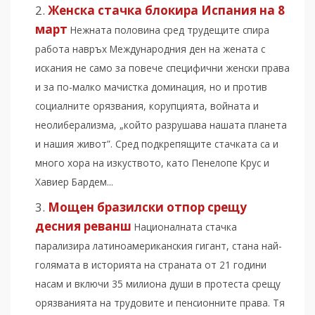
Женска стачка блокира Испания на 8
март
Нежната половина сред трудещите спира
работа навръх Международния ден на жената с
искания не само за повече специфични женски права
и за по-малко мачистка доминация, но и против
социалните орязвания, корупцията, войната и
неолиберализма, „който разрушава нашата планета
и нашия живот”. Сред подкрепящите стачката са и
много хора на изкуството, като Пенелопе Крус и
Хавиер Бардем...
Мощен бразилски отпор срещу
десния реванш
Националната стачка
парализира латиноамериканския гигант, стана най-
голямата в историята на страната от 21 години
насам и включи 35 милиона души в протеста срещу
орязванията на трудовите и пенсионните права. Тя