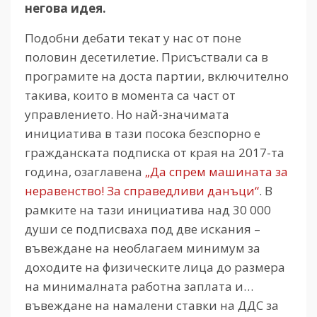
негова идея.
Подобни дебати текат у нас от поне
половин десетилетие. Присъствали са в
програмите на доста партии, включително
такива, които в момента са част от
управлението. Но най-значимата
инициатива в тази посока безспорно е
гражданската подписка от края на 2017-та
година, озаглавена
„Да спрем машината за
неравенство! За справедливи данъци“
. В
рамките на тази инициатива над 30 000
души се подписваха под две искания –
въвеждане на необлагаем минимум за
доходите на физическите лица до размера
на минималната работна заплата и…
въвеждане на намалени ставки на ДДС за