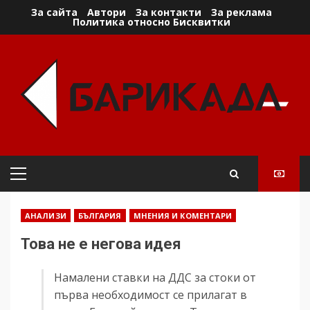
Skip
За сайта
Автори
За контакти
За реклама
Политика относно Бисквитки
to
content
Primary
Menu
АНАЛИЗИ
БЪЛГАРИЯ
МНЕНИЯ И КОМЕНТАРИ
Това не е негова идея
Намалени ставки на ДДС за стоки от
първа необходимост се прилагат в