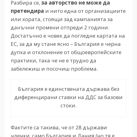
Разбира се,
за авторство не може да
претендира
и нито една от организациите
или хората, стоящи зад кампанията за
данъчни промени отпреди 2 години.
Достатъчно е човек да погледне картата на
ЕС, за да му стане ясно – България е черна
дупка и отклонение от общоевропейските
практики, така че не е трудно да
забележиш и посочиш проблема.
България е единствената държава без
диференцирани ставки на ДДС за базови
стоки.
Фактите са такива, че от 28 държави
членки, само България и Дания (но тя е