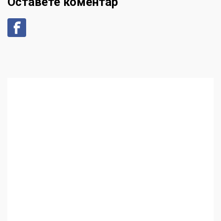
Оставете коментар
Аз съм изследовател на
геноцида. Навлизаме в