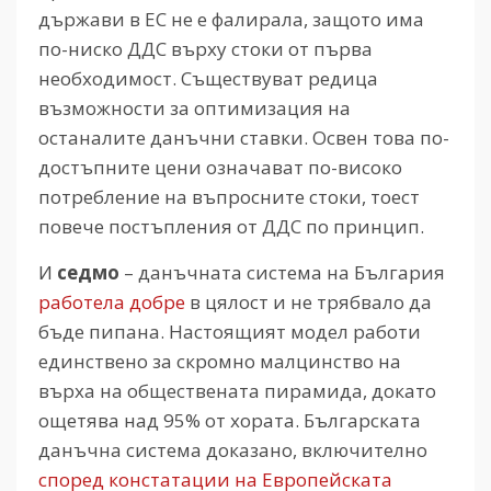
държави в ЕС не е фалирала, защото има
по-ниско ДДС върху стоки от първа
необходимост. Съществуват редица
възможности за оптимизация на
останалите данъчни ставки. Освен това по-
достъпните цени означават по-високо
потребление на въпросните стоки, тоест
повече постъпления от ДДС по принцип.
И
седмо
– данъчната система на България
работела добре
в цялост и не трябвало да
бъде пипана. Настоящият модел работи
единствено за скромно малцинство на
върха на обществената пирамида, докато
ощетява над 95% от хората. Българската
данъчна система доказано, включително
според констатации на Европейската