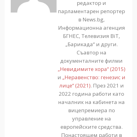
редактор и
парламентарен репортер
в News.bg,
Информационна агенция
БГНЕС, Телевизия BiT,
„Барикада“ и други.
Съавтор на
документалните филми
„Невидимите хора“ (2015)
и
„Неравенство: генезис и
лице“ (2021)
. През 2021 и
2022 година работи като
началник на кабинета на
вицепремиера по
управление на
европейските средства.
Понастоящем работи в