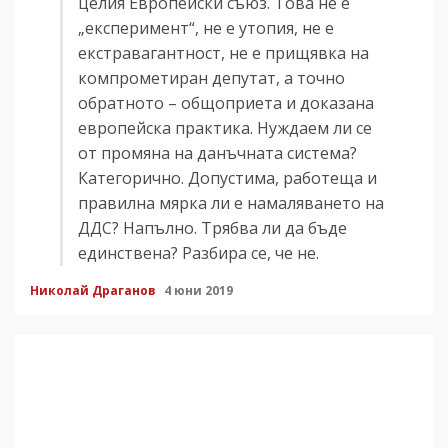
целия Европейски съюз. Това не е
„експеримент“, не е утопия, не е
екстравагантност, не е прищявка на
компрометиран депутат, а точно
обратното – общоприета и доказана
европейска практика. Нуждаем ли се
от промяна на данъчната система?
Категорично. Допустима, работеща и
правилна мярка ли е намаляването на
ДДС? Напълно. Трябва ли да бъде
единствена? Разбира се, че не.
Николай Драганов
4 юни 2019