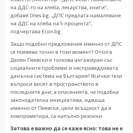
на ДДС-то на хляба, лекарства, книги“,
добавя Dnes.bg. „ДПС предлага намаляване
на ДДС на хляба на 5 процента“,
подчертава Econ.bg.
Защо подобно предложение именно от ДПС
се появява точно в този момент? Откога
Делян Пеевски е толкова ангажиран със
социалните проблеми и несправедливата
данъчна система на България? Всички тези
въпроси висят в пространството в
последните дни, а опасенията, че подобна
законодателна инициатива, идваща
именно от Пеевски, цели всъщност да я
компрометира, са напълно резонни.
Затова е важно да се каже ясно: това не е