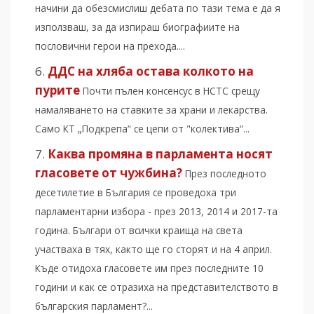
начини да обезсмислиш дебата по тази тема е да я
използваш, за да изпираш биографиите на
пословични герои на прехода....
ДДС на хляба остава колкото на
пурите
Почти пълен консенсус в НСТС срещу
намаляването на ставките за храни и лекарства.
Само КТ „Подкрепа“ се цепи от "колектива“...
Каква промяна в парламента носят
гласовете от чужбина?
През последното
десетилетие в България се проведоха три
парламентарни избора - през 2013, 2014 и 2017-та
година. Българи от всички краища на света
участваха в тях, както ще го сторят и на 4 април.
Къде отидоха гласовете им през последните 10
години и как се отразиха на представителството в
българския парламент?...