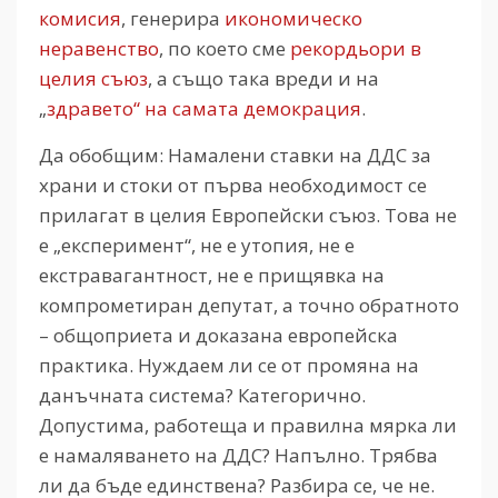
комисия
, генерира
икономическо
неравенство
, по което сме
рекордьори в
целия съюз
, а също така вреди и на
„
здравето“ на самата демокрация
.
Да обобщим: Намалени ставки на ДДС за
храни и стоки от първа необходимост се
прилагат в целия Европейски съюз. Това не
е „експеримент“, не е утопия, не е
екстравагантност, не е прищявка на
компрометиран депутат, а точно обратното
– общоприета и доказана европейска
практика. Нуждаем ли се от промяна на
данъчната система? Категорично.
Допустима, работеща и правилна мярка ли
е намаляването на ДДС? Напълно. Трябва
ли да бъде единствена? Разбира се, че не.