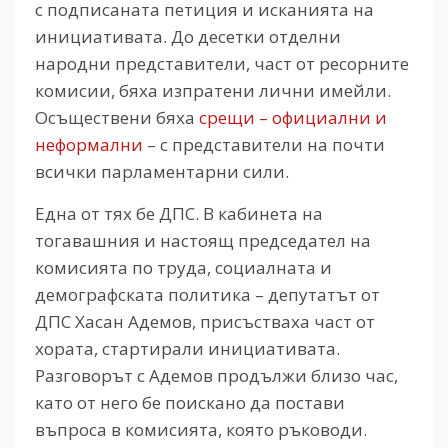
с подписаната петиция и исканията на
инициативата. До десетки отделни
народни представители, част от ресорните
комисии, бяха изпратени лични имейли.
Осъществени бяха
срещи – официални и
неформални
– с представители на почти
всички парламентарни сили.
Една от тях бе ДПС. В кабинета на
тогавашния и настоящ председател на
комисията по труда, социалната и
демографската политика – депутатът от
ДПС Хасан Адемов, присъстваха част от
хората, стартирали инициативата.
Разговорът с Адемов продължи близо час,
като от него бе поискано да постави
въпроса в комисията, която ръководи.