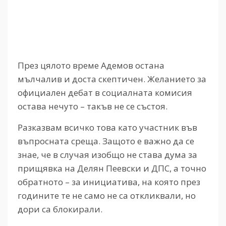
През цялото време Адемов остана
мълчалив и доста скептичен. Желанието за
официален дебат в социалната комисия
остава нечуто – такъв не се състоя.
Разказвам всичко това като участник във
въпросната среща. Защото е важно да се
знае, че в случая изобщо не става дума за
прищявка на Делян Пеевски и ДПС, а точно
обратното – за инициатива, на която през
годините те не само не са откликвали, но
дори са блокирали.