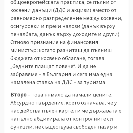
общоевропейската практика, се пълни от
косвени данъци (ДДС и акцизи) вместо от
равномерно разпределение между косвени,
осигуровки и преки налози (данък върху
печалбата, данък върху доходите и други).
Отново признание на финансовия
министър: когато разчиташ да пълниш
бюджета от косвено облагане, тогава
„бедните плащат повече“. И да не
забравяме – в България и сега има една
намалена ставка на ДДС – за туризма.
Второ
– това нямало да намали цените.
Абсурдно твърдение, което означава, че у
нас действа пълен картел и че държавата е
напълно абдикирала от контролните си
функции, не съществува свободен пазар и