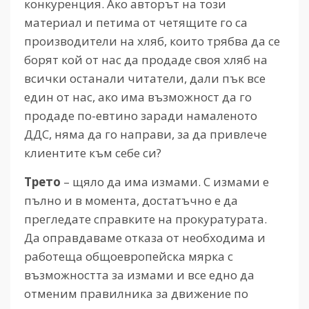
конкуренция. Ако авторът на този
материал и петима от четящите го са
производители на хляб, които трябва да се
борят кой от нас да продаде своя хляб на
всички останали читатели, дали пък все
един от нас, ако има възможност да го
продаде по-евтино заради намаленото
ДДС, няма да го направи, за да привлече
клиентите към себе си?
Трето
– щяло да има измами. С измами е
пълно и в момента, достатъчно е да
прегледате справките на прокуратурата.
Да оправдаваме отказа от необходима и
работеща общоевропейска мярка с
възможността за измами и все едно да
отменим правилника за движение по