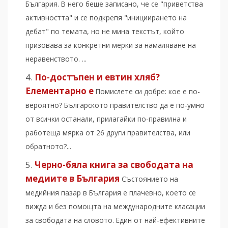
България. В него беше записано, че се "приветства
активността" и се подкрепя "инициирането на
дебат" по темата, но не мина текстът, който
призовава за конкретни мерки за намаляване на
неравенството. ...
По-достъпен и евтин хляб?
Елементарно е
Помислете си добре: кое е по-
вероятно? Българското правителство да е по-умно
от всички останали, прилагайки по-правилна и
работеща мярка от 26 други правителства, или
обратното?...
Черно-бяла книга за свободата на
медиите в България
Състоянието на
медийния пазар в България е плачевно, което се
вижда и без помощта на международните класации
за свободата на словото. Един от най-ефективните