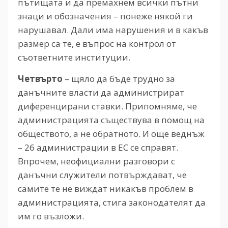
пътищата и да премахнем всички пътни
знаци и обозначения – понеже някой ги
нарушавал. Дали има нарушения и в какъв
размер са те, е въпрос на контрол от
съответните институции.
Четвърто
– щяло да бъде трудно за
данъчните власти да администрират
диференцирани ставки. Припомняме, че
администрацията съществува в помощ на
обществото, а не обратното. И още веднъж
– 26 администрации в ЕС се справят.
Впрочем, неофициални разговори с
данъчни служители потвърждават, че
самите те не виждат никакъв проблем в
администрацията, стига законодателят да
им го възложи.