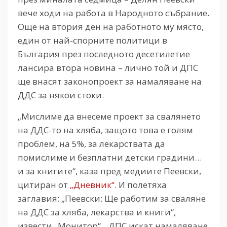
вече ходи на работа в Народното събрание.
Още на втория ден на работното му място,
един от най-спорните политици в
България през последното десетилетие
лансира втора новина – лично той и ДПС
ще внасят законопроект за намаляване на
ДДС за някои стоки.
„Мислиме да внесеме проект за свалянето
на ДДС-то на хляба, защото това е голям
проблем, на 5%, за лекарствата да
помислиме и безплатни детски градини…
и за книгите“, каза пред медиите Пеевски,
цитиран от
„Дневник“
. И полетяха
заглавия: „Пеевски: Ще работим за сваляне
на ДДС за хляба, лекарства и книги“,
извести „Монитор“. „ДПС искат намаляване