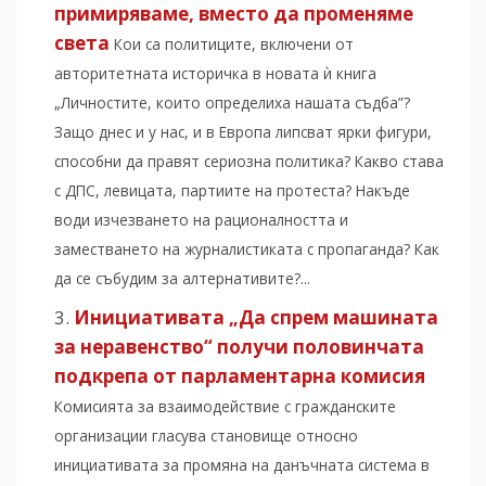
примиряваме, вместо да променяме
света
Кои са политиците, включени от
авторитетната историчка в новата ѝ книга
„Личностите, които определиха нашата съдба”?
Защо днес и у нас, и в Европа липсват ярки фигури,
способни да правят сериозна политика? Какво става
с ДПС, левицата, партиите на протеста? Накъде
води изчезването на рационалността и
заместването на журналистиката с пропаганда? Как
да се събудим за алтернативите?...
Инициативата „Да спрем машината
за неравенство“ получи половинчата
подкрепа от парламентарна комисия
Комисията за взаимодействие с гражданските
организации гласува становище относно
инициативата за промяна на данъчната система в