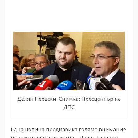
Делян Пеевски. Снимка: Пресцентър на
ДПС
Една новина предизвика голямо внимание
през миналата седмица – Делян Пеевски