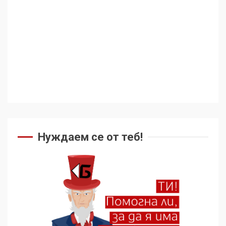
ужасяваща нова епоха
3
Съединените щати вече
дори не се преструват, че
не подкрепят терористи
4
Как се вземат милиони за
чужд труд
Нуждаем се от теб!
5
136 страни в ООН
подкрепиха Куба, България
избра да е сред 30
„въздържали се“
6