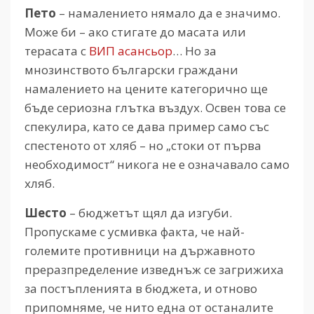
Пето
– намалението нямало да е значимо.
Може би – ако стигате до масата или
терасата с
ВИП асансьор
… Но за
мнозинството български граждани
намалението на цените категорично ще
бъде сериозна глътка въздух. Освен това се
спекулира, като се дава пример само със
спестеното от хляб – но „стоки от първа
необходимост“ никога не е означавало само
хляб.
Шесто
– бюджетът щял да изгуби.
Пропускаме с усмивка факта, че най-
големите противници на държавното
преразпределение изведнъж се загрижиха
за постъпленията в бюджета, и отново
припомняме, че нито една от останалите