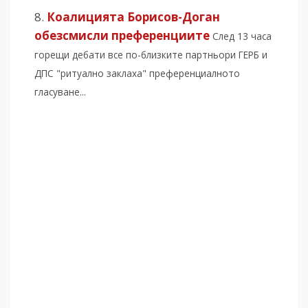
Коалицията Борисов-Доган
обезсмисли преференциите
След 13 часа
горещи дебати все по-близките партньори ГЕРБ и
ДПС "ритуално заклаха" преференциалното
гласуване...