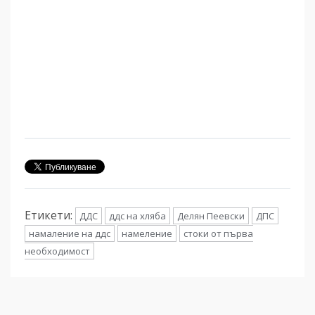
Етикети:
ДДС
ддс на хляба
Делян Пеевски
ДПС
намаление на ддс
намеление
стоки от първа
необходимост