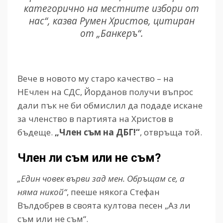
категорично на местните избори от
нас“, казва Румен Христов, цитиран
от „Банкеръ“.
Вече в новото му старо качество – на
НЕчлен на СДС, Йорданов получи въпрос
дали пък не би обмислил да подаде искане
за членство в партията на Христов в
бъдеще.
„Член съм на ДБГ!“
, отвръща той.
Член ли съм или не съм?
„Един човек върви зад мен. Обръщам се, а
няма никой“
, пееше някога Стефан
Вълдобрев в своята култова песен „Аз ли
съм или не съм“.