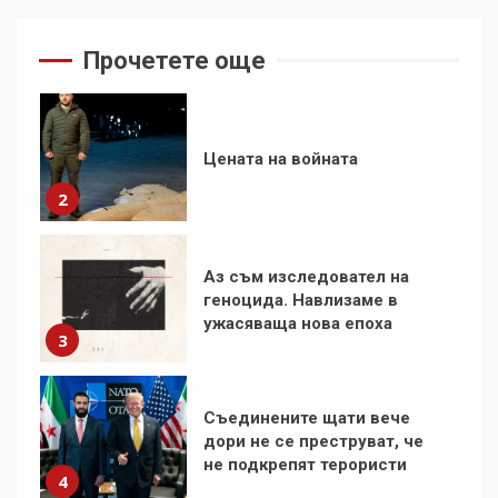
Цената на войната
2
Прочетете още
Аз съм изследовател на
геноцида. Навлизаме в
ужасяваща нова епоха
3
Съединените щати вече
дори не се преструват, че
не подкрепят терористи
4
Как се вземат милиони за
чужд труд
5