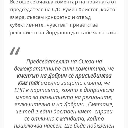
Все още се очаква коментар на новината от
председателя на СДС Румен Христов, който
вчера, съвсем конкретно и отвъд
субективните „чувства“, приветства
решението на Йорданов да стане член така:
Председателят на Съюза на
демократичните сили коментира, че
кметът на Добрич се присъединява
към тях
именно защото смята, че
ЕНП е партията, която е допринесла
много за развитието на регионите,
включително и на Добрич. „Смятаме,
че той е един достоен кмет, справи
се отлично с мандата, който
приключва наесен. Ще бъде подкрепен