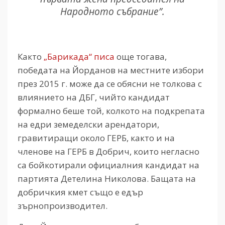
Народното събрание”.
Както
„Барикада“ писа
още тогава,
победата на Йорданов на местните избори
през 2015 г. може да се обясни не толкова с
влиянието на ДБГ, чийто кандидат
формално беше той, колкото на подкрепата
на едри земеделски арендатори,
гравитиращи около ГЕРБ, както и на
членове на ГЕРБ в Добрич, които негласно
са бойкотирали официалния кандидат на
партията Детелина Николова. Бащата на
добричкия кмет също е едър
зърнопроизводител.