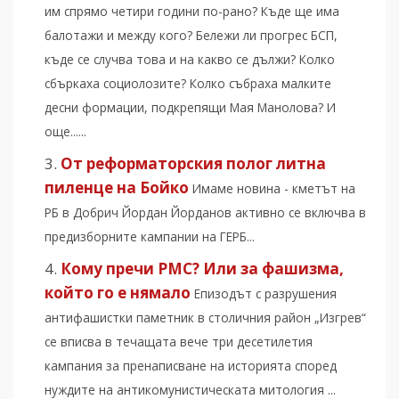
им спрямо четири години по-рано? Къде ще има
балотажи и между кого? Бележи ли прогрес БСП,
къде се случва това и на какво се дължи? Колко
сбъркаха социолозите? Колко събраха малките
десни формации, подкрепящи Мая Манолова? И
още......
От реформаторския полог литна
пиленце на Бойко
Имаме новина - кметът на
РБ в Добрич Йордан Йорданов активно се включва в
предизборните кампании на ГЕРБ...
Кому пречи РМС? Или за фашизма,
който го е нямало
Епизодът с разрушения
антифашистки паметник в столичния район „Изгрев“
се вписва в течащата вече три десетилетия
кампания за пренаписване на историята според
нуждите на антикомунистическата митология ...