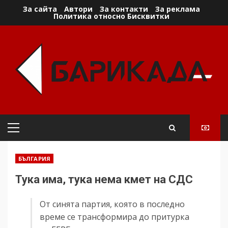
Skip
За сайта
Автори
За контакти
За реклама
Политика относно Бисквитки
to
content
Primary
Menu
БЪЛГАРИЯ
Тука има, тука нема кмет на СДС
От синята партия, която в последно
време се трансформира до притурка