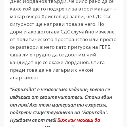
Днес Йорданов твърди, че било рано да се
каже кой ще го подкрепи за втори мандат –
макар вчера Христов да заяви, че СДС със
сигурност ще направи това за него. Но
дори и ако дотогава СДС случайно изчезне
от политическото пространство или просто
се разтвори в него като притурка на ГЕРБ,
едва ли е трудно да се досетим чий
кандидат ще се окаже Йорданов. Стига
преди това да не изгърми с някой
апартамент…
"Барикада" е независимо издание, което се
издържа от своите читатели. Стани един
от тях! Ако този материал ти е харесал,
подкрепи съществуването на "Барикада".
Нуждаем се от теб!
Виж как можеш да