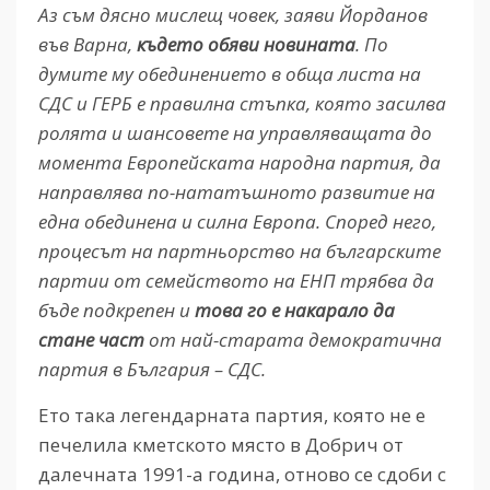
Аз съм дясно мислещ човек, заяви Йорданов
във Варна,
където обяви новината
. По
думите му обединението в обща листа на
СДС и ГЕРБ е правилна стъпка, която засилва
ролята и шансовете на управляващата до
момента Европейската народна партия, да
направлява по-нататъшното развитие на
една обединена и силна Европа. Според него,
процесът на партньорство на българските
партии от семейството на ЕНП трябва да
бъде подкрепен и
това го е накарало да
стане част
от най-старата демократична
партия в България – СДС.
Ето така легендарната партия, която не е
печелила кметското място в Добрич от
далечната 1991-а година, отново се сдоби с