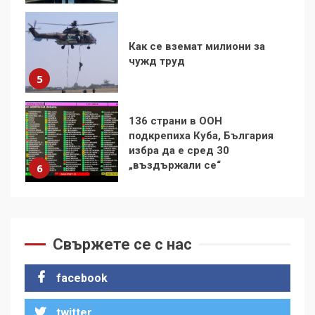
136 страни в ООН
подкрепиха Куба, България
избра да е сред 30
„въздържали се“
6
Удължаването на „Чат
контрола“ в ЕС е обида за
демокрацията
7
За 100-годишнината на
Фидел Кастро – изкачване
на Черни връх по неговите
Свържете се с нас
стъпки от 1972 г.
1
facebook
twitter