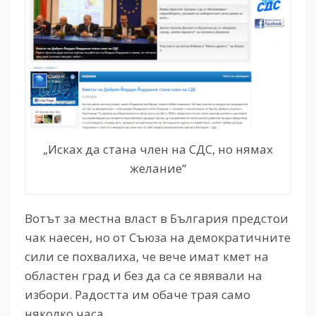
„Исках да стана член на СДС, но нямах
желание“
Вотът за местна власт в България предстои
чак наесен, но от Съюза на демократичните
сили се похвалиха, че вече имат кмет на
областен град и без да са се явявали на
избори. Радостта им обаче трая само
няколко часа.