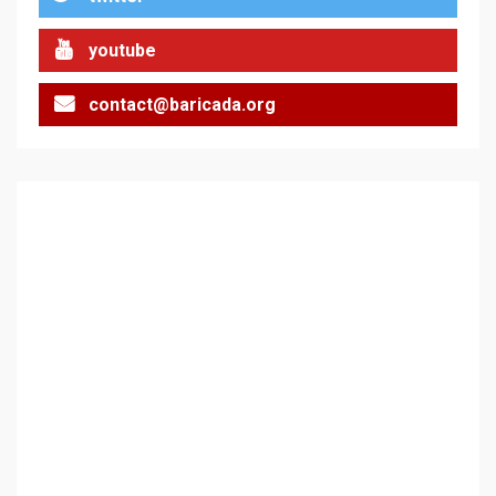
Цената на войната
2
youtube
contact@baricada.org
Аз съм изследовател на
геноцида. Навлизаме в
ужасяваща нова епоха
3
Съединените щати вече
дори не се преструват, че
не подкрепят терористи
4
Как се вземат милиони за
чужд труд
5