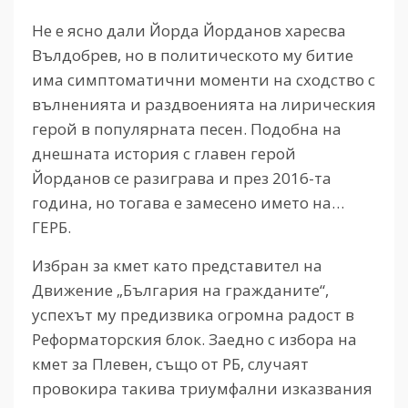
Не е ясно дали Йорда Йорданов харесва
Вълдобрев, но в политическото му битие
има симптоматични моменти на сходство с
вълненията и раздвоенията на лирическия
герой в популярната песен. Подобна на
днешната история с главен герой
Йорданов се разиграва и през 2016-та
година, но тогава е замесено името на…
ГЕРБ.
Избран за кмет като представител на
Движение „България на гражданите“,
успехът му предизвика огромна радост в
Реформаторския блок. Заедно с избора на
кмет за Плевен, също от РБ, случаят
провокира такива триумфални изказвания