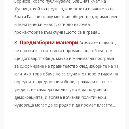
Борисов, което публикуваме. Бившият кмет на
Дупница, който преди години освети влиянието на
Братя Галеви върху местния обществен, криминален
и политически живот, отново насочва
прожекторите към случващото се в града...
Предизборни маневри
Всички се надяват,
че партиите, които искат промяна, ще общуват и
ще договарят обща, макар и минимална програма
за сформиране на правителство след изборите на 11
юли. Ако това обаче не се случи и отново отидем на
поредните предсрочни избори, гражданите ще се
уморят, не само да гласуват, но и да подкрепят
демокрацията, и тогава всякакви политически
чудовища могат да се родят и да поемат властта....