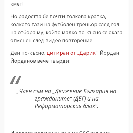
кмет!
Но радостта бе почти толкова кратка,
колкото тази на футболен треньор след гол
на отбора му, който малко по-късно се оказа
отменен след видео повторение.
Ден по-късно,
цитиран от „Дарик“
, Йордан
Йорданов вече твърди:
„Член съм на „Движение България на
гражданите“ (ДБГ) и на
Реформаторския блок“.
И докато пресцентърът на СДС все още