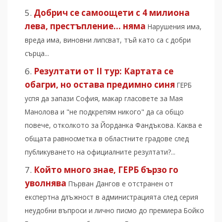
Добрич се самоощети с 4 милиона
лева, престъпление… няма
Нарушения има,
вреда има, виновни липсват, тъй като са с добри
сърца...
Резултати от II тур: Картата се
обагри, но остава предимно синя
ГЕРБ
успя да запази София, макар гласовете за Мая
Манолова и "не подкрепям никого" да са общо
повече, отколкото за Йорданка Фандъкова. Каква е
общата равносметка в областните градове след
публикуването на официалните резултати?...
Който много знае, ГЕРБ бързо го
уволнява
Първан Дангов е отстранен от
експертна длъжност в администрацията след серия
неудобни въпроси и лично писмо до премиера Бойко