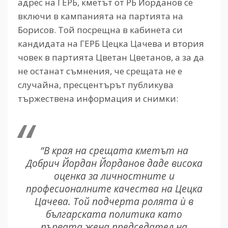
адрес на ГЕРБ, кметът от РБ Йорданов се
включи в кампанията на партията на
Борисов. Той посрещна в кабинета си
кандидата на ГЕРБ Цецка Цачева и втория
човек в партията Цветан Цветанов, а за да
не останат съмнения, че срещата не е
случайна, пресцентърът публикува
тържествена информация и снимки:
“В края на срещата кметът на
Добрич Йордан Йорданов даде висока
оценка за личностните и
професионалните качества на Цецка
Цачева. Той подчерта ролята ѝ в
българската политика като
първата жена председател на