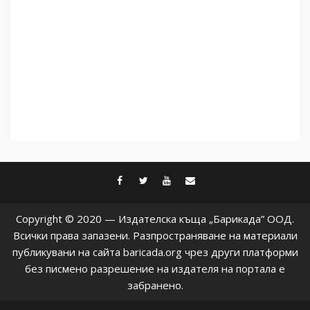
facebook
twitter
youtube
contact@baric
Copyright © 2020 — Издателска къща „Барикада” ООД.
Всички права запазени. Разпространяване на материали
публикувани на сайта baricada.org чрез други платформи
без писмено разрешение на издателя на портала е
забранено.