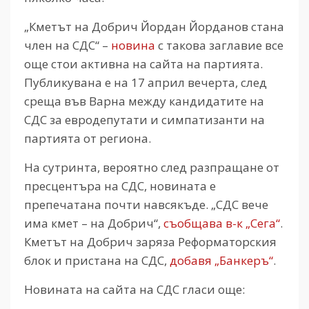
„Кметът на Добрич Йордан Йорданов стана
член на СДС“ –
новина
с такова заглавие все
още стои активна на сайта на партията.
Публикувана е на 17 април вечерта, след
среща във Варна между кандидатите на
СДС за евродепутати и симпатизанти на
партията от региона.
На сутринта, вероятно след разпращане от
пресцентъра на СДС, новината е
препечатана почти навсякъде. „СДС вече
има кмет – на Добрич“,
съобщава в-к „Сега“
.
Кметът на Добрич заряза Реформаторския
блок и пристана на СДС,
добавя „Банкеръ“
.
Новината на сайта на СДС гласи още: