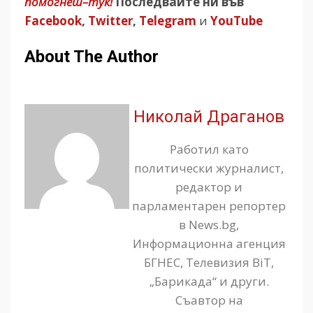
помогнеш–тук!
Последвайте ни във
Facebook
,
Twitter
,
Telegram
и
YouTube
About The Author
Николай Драганов
Работил като
политически журналист,
редактор и
парламентарен репортер
в News.bg,
Информационна агенция
БГНЕС, Телевизия BiT,
„Барикада“ и други.
Съавтор на