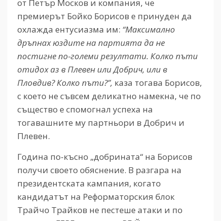
от Петър Москов и компания, че
премиерът Бойко Борисов е принуден да
охлажда ентусиазма им:
“Максимално
дръпнах юздите на партията да не
постигне по-големи резултати. Колко пъти
отидох аз в Плевен или Добрич, или в
Пловдив? Колко пъти?”,
каза тогава Борисов,
с което не съвсем деликатно намекна, че по
същество е спомогнал успеха на
тогавашните му партньори в Добрич и
Плевен.
Година по-късно „добрината“ на Борисов
получи своето обяснение. В разгара на
президентската кампания, когато
кандидатът на Реформаторския блок
Трайчо Трайков не пестеше атаки и по