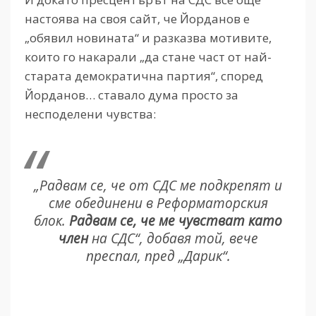
настоява на своя сайт, че Йорданов е
„обявил новината“ и разказва мотивите,
които го накарали „да стане част от най-
старата демократична партия“, според
Йорданов… ставало дума просто за
несподелени чувства:
„Радвам се, че от СДС ме подкрепят и
сме обединени в Реформаторския
блок.
Радвам се, че ме чувстват като
член
на СДС“, добавя той, вече
преспал, пред „Дарик“.