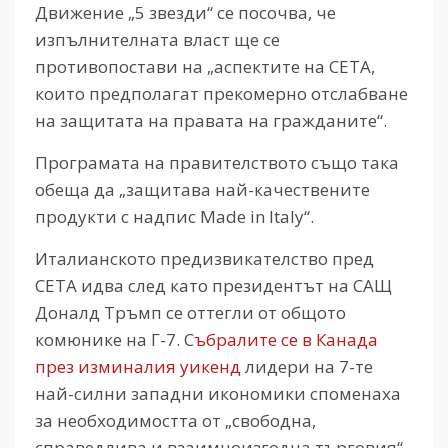
Движение „5 звезди“ се посочва, че
изпълнителната власт ще се
противопостави на „аспектите на СЕТА,
които предполагат прекомерно отслабване
на защитата на правата на гражданите“.
Програмата на правителството също така
обеща да „защитава най-качествените
продукти с надпис Made in Italy“.
Италианското предизвикателство пред
CETA идва след като президентът на САЩ
Доналд Тръмп се оттегли от общото
комюнике на Г-7. С
ъбралите се в Канада
през изминалия уикенд
лидери на 7-те
най-силни западни икономики споменаха
за необходимостта от „свободна,
справедлива и взаимноизгодна търговия“,