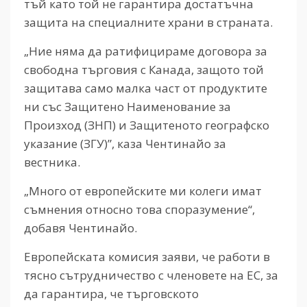
тъй като той не гарантира достатъчна
защита на специалните храни в страната.
„Ние няма да ратифицираме договора за
свободна търговия с Канада, защото той
защитава само малка част от продуктите
ни със Защитено Наименование за
Произход (ЗНП) и Защитеното географско
указание (ЗГУ)”, каза Чентинайо за
вестника.
„Много от европейските ми колеги имат
съмнения относно това споразумение“,
добавя Чентинайо.
Европейската комисия заяви, че работи в
тясно сътрудничество с членовете на ЕС, за
да гарантира, че търговското