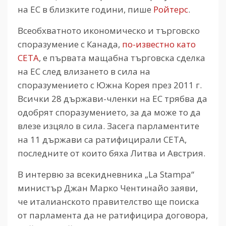
на ЕС в близките години, пише
Ройтерс
.
Всеобхватното икономическо и търговско
споразумение с Канада,
по-известно като
CETA
, е първата мащабна търговска сделка
на ЕС след влизането в сила на
споразумението с Южна Корея през 2011 г.
Всички 28 държави-членки на ЕС трябва да
одобрят споразумението, за да може то да
влезе изцяло в сила. Засега парламентите
на 11 държави са ратифицирали СЕТА,
последните от които бяха Литва и Австрия.
В интервю за всекидневника „La Stampa“
министър Джан Марко Чентинайо заяви,
че италианското правителство ще поиска
от парламента да не ратифицира договора,