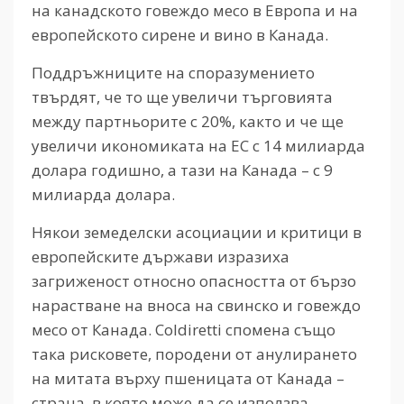
на канадското говеждо месо в Европа и на
европейското сирене и вино в Канада.
Поддръжниците на споразумението
твърдят, че то ще увеличи търговията
между партньорите с 20%, както и че ще
увеличи икономиката на ЕС с 14 милиарда
долара годишно, а тази на Канада – с 9
милиарда долара.
Някои земеделски асоциации и критици в
европейските държави изразиха
загриженост относно опасността от бързо
нарастване на вноса на свинско и говеждо
месо от Канада. Coldiretti спомена също
така рисковете, породени от анулирането
на митата върху пшеницата от Канада –
страна, в която може да се използва