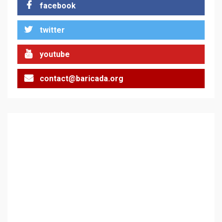
facebook
twitter
Цената на войната
youtube
2
contact@baricada.org
Аз съм изследовател на
геноцида. Навлизаме в
ужасяваща нова епоха
3
Съединените щати вече
дори не се преструват, че
не подкрепят терористи
4