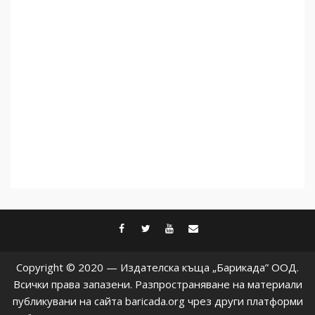
Как се вземат милиони за
чужд труд
5
facebook
twitter
youtube
contact@baric
Copyright © 2020 — Издателска къща „Барикада” ООД.
Всички права запазени. Разпространяване на материали
публикувани на сайта baricada.org чрез други платформи