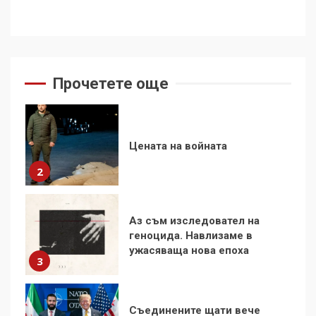
1
Цената на войната
Прочетете още
2
Аз съм изследовател на
геноцида. Навлизаме в
ужасяваща нова епоха
3
Съединените щати вече
дори не се преструват, че
не подкрепят терористи
4