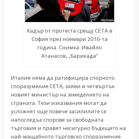
Кадър от протеста срещу CETA в
София през ноември 2016-та
година. Снимка: Ивайло
Атанасов, „Барикада“
Италия няма да ратифицира спорното
споразумение CETA, заяви в четвъртък
новият министър на земеделието на
страната. Тези изказвания могат да
усложнят още повече засилилите се
напоследък спорове за свободната
търговия и правят несигурно бъдещето на
най-мащабното търговско споразумение