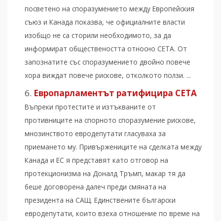
посветено на споразумението между Европейския
съюз и Канада показва, че официалните власти
изобщо не са сторили необходимото, за да
информират обществеността относно CETA. От
запознатите със споразумението двойно повече
хора виждат повече рискове, отколкото ползи. ...
Европарламентът ратифицира СЕТА
Въпреки протестите и изтъкваните от
противниците на спорното споразумение рискове,
мнозинството евродепутати гласуваха за
приемането му. Привържениците на сделката между
Канада и ЕС я представят като отговор на
протекционизма на Доналд Тръмп, макар тя да
беше договорена далеч преди смяната на
президента на САЩ. Единствените български
евродепутати, които взеха отношение по време на