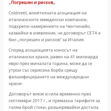
„
Погрешен и рисков
„
Coldiretti, влиятелната асоциация на
италианските земеделски компании,
подкрепи намерението на Чентинайо,
казвайки в изявление, че договорът CETA е
бил „погрешен и рисков“ за Италия.
Според асоциацията износът на
италиански храни, равен на 41 милиарда
евро през миналата година, може да се
утрои със сериозна борба срещу
фалшифицирането на международни
храни.
Договорът влезе в сила временно през
септември 2017 г., и премахна тарифите за
голям брой стоки, разширявайки достъпа