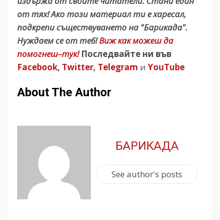
издържа от своите читатели. Стани един
от тях! Ако този материал ти е харесал,
подкрепи съществуването на "Барикада".
Нуждаем се от теб!
Виж как можеш да
помогнеш–тук!
Последвайте ни във
Facebook
,
Twitter
,
Telegram
и
YouTube
About The Author
БАРИКАДА
See author's posts