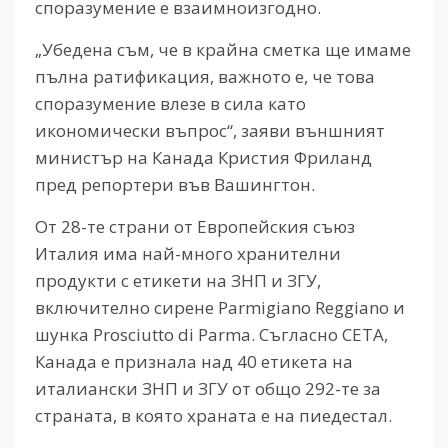
споразумение е взаимноизгодно.
„Убедена съм, че в крайна сметка ще имаме
пълна ратификация, важното е, че това
споразумение влезе в сила като
икономически въпрос“, заяви външният
министър на Канада Кристия Фриланд
пред репортери във Вашингтон.
От 28-те страни от Европейския съюз
Италия има най-много хранителни
продукти с етикети на ЗНП и ЗГУ,
включително сирене Parmigiano Reggiano и
шунка Prosciutto di Parma. Съгласно CETA,
Канада е признала над 40 етикета на
италиански ЗНП и ЗГУ от общо 292-те за
страната, в която храната е на пиедестал.