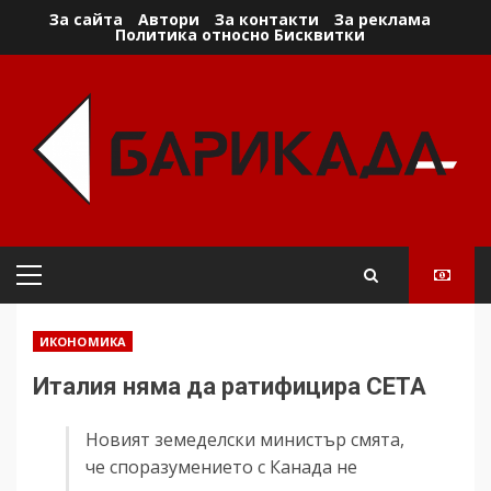
Skip
За сайта
Автори
За контакти
За реклама
Политика относно Бисквитки
to
content
Primary
Menu
ИКОНОМИКА
Италия няма да ратифицира CETA
Новият земеделски министър смята,
че споразумението с Канада не