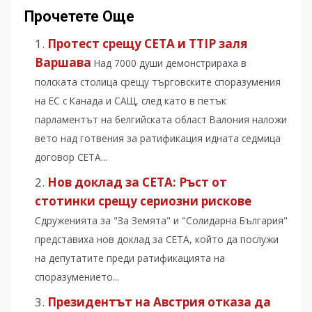
Прочетете Още
Протест срещу CETA и TTIP заля
Варшава
Над 7000 души демонстрираха в
полската столица срещу търговските споразумения
на ЕС с Канада и САЩ, след като в петък
парламентът на белгийската област Валония наложи
вето над готвения за ратификация идната седмица
договор СЕТА...
Нов доклад за CETA: Ръст от
стотинки срещу сериозни рискове
Сдруженията за "За Земята" и "Солидарна България"
представиха нов доклад за CETA, който да послужи
на депутатите преди ратификацията на
споразумението...
Президентът на Австрия отказа да