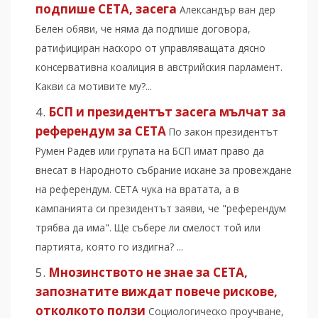
подпише СЕТА, засега
Александър ван дер
Белен обяви, че няма да подпише договора,
ратифициран наскоро от управляващата дясно
консервативна коалиция в австрийския парламент.
Какви са мотивите му?...
БСП и президентът засега мълчат за
референдум за CETA
По закон президентът
Румен Радев или групата на БСП имат право да
внесат в Народното събрание искане за провеждане
на референдум. CETA чука на вратата, а в
кампанията си президентът заяви, че "референдум
трябва да има". Ще събере ли смелост той или
партията, която го издигна? ...
Мнозинството не знае за CETA,
запознатите виждат повече рискове,
отколкото ползи
Социологическо проучване,