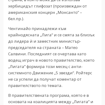
хербицидът глифозат (произвеждан от
американския концерн „Монсанто“ –
бел.пр.).
Чентинайо принадлежи към
крайнодясната „Лига“ и се смята за близък
до лидера ѝ и заместник министър-
председателя на страната – Матео
Салвини. Последният се очертава като
водещ играч в новото правителство, което
„Лигата“ формира този месец с анти-
системното Движение „5 звезди“. Ройтерс
не са успели да получат коментар от
правителството по темата.
В правителствената програма, която е в
основата на коалицията между „Лигата“ и