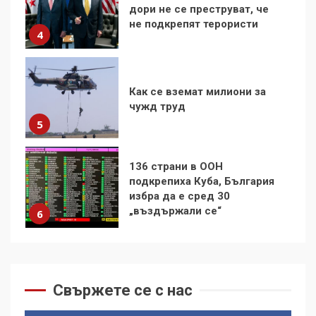
Как се вземат милиони за
чужд труд
5
136 страни в ООН
подкрепиха Куба, България
избра да е сред 30
„въздържали се“
6
Удължаването на „Чат
контрола“ в ЕС е обида за
демокрацията
7
За 100-годишнината на
Фидел Кастро – изкачване
Свържете се с нас
на Черни връх по неговите
стъпки от 1972 г.
1