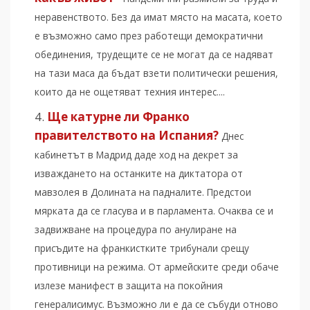
неравенството. Без да имат място на масата, което
е възможно само през работещи демократични
обединения, трудещите се не могат да се надяват
на тази маса да бъдат взети политически решения,
които да не ощетяват техния интерес....
Ще катурне ли Франко
правителството на Испания?
Днес
кабинетът в Мадрид даде ход на декрет за
изваждането на останките на диктатора от
мавзолея в Долината на падналите. Предстои
мярката да се гласува и в парламента. Очаква се и
задвижване на процедура по анулиране на
присъдите на франкистките трибунали срещу
противници на режима. От армейските среди обаче
излезе манифест в защита на покойния
генералисимус. Възможно ли е да се събуди отново