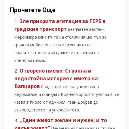
Прочетете Още
Зле прикрита агитация за ГЕРБ в
градския транспорт
Безплатен вестник
информира клиентите на столичния Център за
градска мобилност за постиженията на
правителството и актуалните вълнения на
консерватизма...
Отворено писмо: Странна и
недостойна история с името на
Вапцаров
Свидетели сме на унизително
недомислие и скандал с Военноморското училище, се
казва в писмо от адмирал Иван Добрев до
ръководството на университета...
„Един живот желан и нужен, и то
какъв живот”
Пандемични размисли за труда и