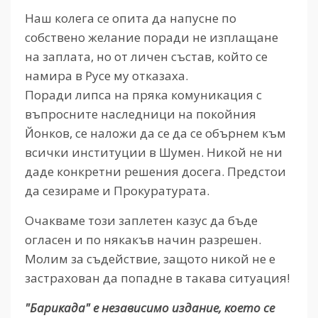
Наш колега се опита да напусне по
собствено желание поради не изплащане
на заплата, но от личен състав, който се
намира в Русе му отказаха.
Поради липса на пряка комуникация с
въпросните наследници на покойния
Йонков, се наложи да се да се обърнем към
всички институции в Шумен. Никой не ни
даде конкретни решения досега. Предстои
да сезираме и Прокуратурата.
Очакваме този заплетен казус да бъде
огласен и по някакъв начин разрешен.
Молим за съдействие, защото никой не е
застрахован да попадне в такава ситуация!
"Барикада" е независимо издание, което се