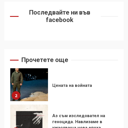
Удължаването на „Чат
Последвайте ни във
контрола“ в ЕС е обида за
демокрацията
facebook
7
За 100-годишнината на
Фидел Кастро – изкачване
на Черни връх по неговите
стъпки от 1972 г.
1
Прочетете още
Цената на войната
2
Аз съм изследовател на
геноцида. Навлизаме в
ужасяваща нова епоха