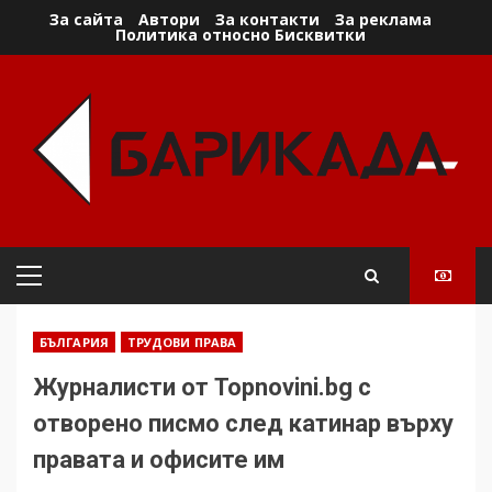
Skip
За сайта
Автори
За контакти
За реклама
Политика относно Бисквитки
to
content
Primary
Menu
БЪЛГАРИЯ
ТРУДОВИ ПРАВА
Журналисти от Topnovini.bg с
отворено писмо след катинар върху
правата и офисите им