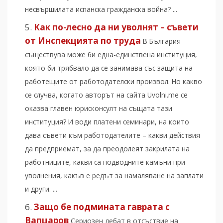
несвършилата испанска гражданска война? ...
Как по-лесно да ни уволнят – съвети
от Инспекцията по труда
В България
съществува може би една-единствена институция,
която би трябвало да се занимава със защита на
работещите от работодателски произвол. Но какво
се случва, когато авторът на сайта Uvolni.me се
оказва главен юрисконсулт на същата тази
институция? И води платени семинари, на които
дава съвети към работодателите – какви действия
да предприемат, за да преодолеят закрилата на
работниците, какви са подводните камъни при
уволнения, какъв е редът за намаляване на заплати
и други. ...
Защо бе подмината гаврата с
Вапцаров
Сериозен дебат в отсъствие на