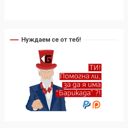
ужасяваща нова епоха
3
Съединените щати вече
дори не се преструват, че
не подкрепят терористи
Нуждаем се от теб!
4
Как се вземат милиони за
чужд труд
5
136 страни в ООН
подкрепиха Куба, България
избра да е сред 30
„въздържали се“
6