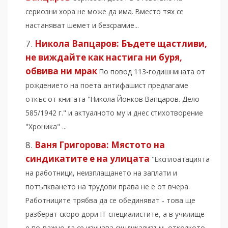
сериозни хора не може да има. Вместо тях се
настаняват шемет и безсрамие...
Никола Вапцаров: Бъдете щастливи,
не виждайте как настига ни буря,
обвива ни мрак
По повод 113-годишнината от
рождението на поета антифашист предлагаме
откъс от книгата "Никола Йонков Вапцаров. Дело
585/1942 г." и актуалното му и днес стихотворение
"Хроника" ...
Ваня Григорова: Мястото на
синдикатите е на улицата
"Експлоатацията
на работници, неизплащането на заплати и
потъпкването на трудови права не е от вчера.
Работниците трябва да се обединяват - това ще
разберат скоро дори IT специалистите, а в училище
е по-важно да се изучава синдикализъм, отколкото