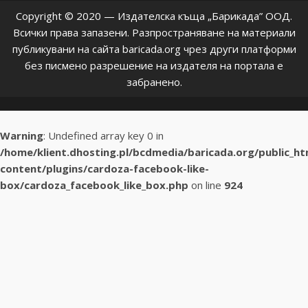
Copyright © 2020 — Издателска къща „Барикада” ООД.
Всички права запазени. Разпространяване на материали
публикувани на сайта baricada.org чрез други платформи
без писмено разрешение на издателя на портала е
забранено.
Warning
: Undefined array key 0 in
/home/klient.dhosting.pl/bcdmedia/baricada.org/public_h
content/plugins/cardoza-facebook-like-
box/cardoza_facebook_like_box.php
on line
924