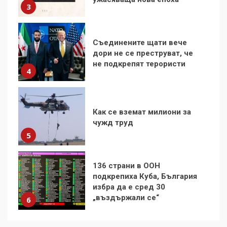
3
Съединените щати вече
дори не се преструват, че
не подкрепят терористи
4
Как се вземат милиони за
чужд труд
5
136 страни в ООН
подкрепиха Куба, България
избра да е сред 30
„въздържали се“
6