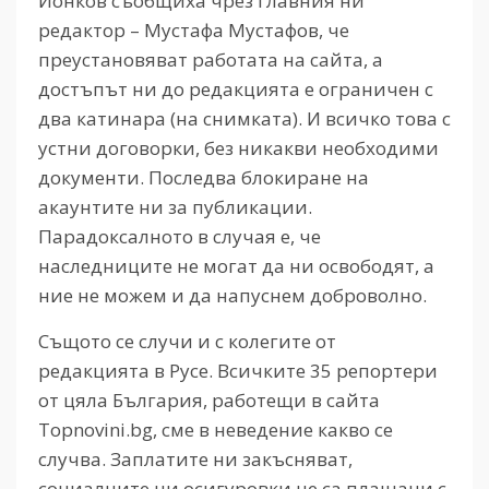
Йонков съобщиха чрез главния ни
редактор – Мустафа Мустафов, че
преустановяват работата на сайта, а
достъпът ни до редакцията е ограничен с
два катинара (на снимката). И всичко това с
устни договорки, без никакви необходими
документи. Последва блокиране на
акаунтите ни за публикации.
Парадоксалното в случая е, че
наследниците не могат да ни освободят, а
ние не можем и да напуснем доброволно.
Същото се случи и с колегите от
редакцията в Русе. Всичките 35 репортери
от цяла България, работещи в сайта
Topnovini.bg, сме в неведение какво се
случва. Заплатите ни закъсняват,
социалните ни осигуровки не са плащани с