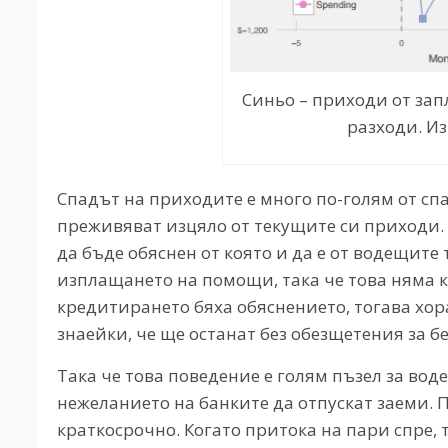
Синьо – приходи от зап
разходи. И
Спадът на приходите е много по-голям от спа
преживяват изцяло от текущите си приходи. Н
да бъде обяснен от която и да е от водещите 
изплащането на помощи, така че това няма к
кредитирането бяха обяснението, тогава хор
знаейки, че ще останат без обезщетения за б
Така че това поведение е голям пъзел за вод
нежеланието на банките да отпускат заеми.
краткосрочно. Когато притока на пари спре, 