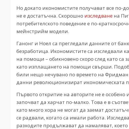
Но докато икономистите получават все по-до
не е достатъчна. Скорошно
изследване
на Пит
потребителското поведение е по-краткосроч
мейнстрийм модели.
Ганонг и Ноел са прегледали данните от бан
безработица. Икономистите са изследвали ка
на помощи – обикновено скоро след като са за
като изплащането на помощи свърши. Подоб
били нещо нечувано по времето на Фридман
данни революционизират икономическата п
Първото откритие на авторите не е особено и
започват да харчат по-малко. Това е в съотв
като много хора не могат да заемат достатъч
се радвали, когато са имали работа. Изследв
разходите продължават да намаляват, което 