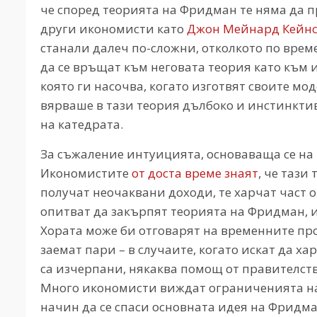
че според теорията на Фридман те няма да п
други икономисти като
Джон Мейнард Кейн
станали далеч по-сложни, отколкото по вре
да се връщат към неговата теория като към
която ги насочва, когато изготвят своите м
вярваше в тази теория дълбоко и инстинктив
на катедрата.
За съжаление интуицията, основаваща се на 
Икономистите
от доста време знаят
, че тази
получат неочаквани доходи, те харчат част 
опитват да закърпят теорията на Фридман,
Хората може би отговарят на временните про
заемат пари – в случаите, когато искат да х
са изчерпани, някаква помощ от правителств
Много икономисти виждат ограниченията на
начин да се спаси основната идея на Фридма