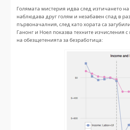
Голямата мистерия идва след изтичането на 
наблюдава друг голям и незабавен спад в ра
първоначалния, след като хората са загубили
Ганонг и Ноел показва техните изчисления с
на обезщетенията за безработица: