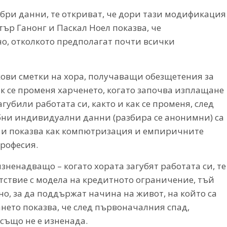
бри данни, те откриват, че дори тази модификация
ър Ганонг и Паскал Ноел показва, че
но, отколкото предполагат почти всички
кови сметки на хора, получаващи обезщетения за
к се променя харченето, когато започва изплащане
губили работата си, както и как се променя, след
ни индивидуални данни (разбира се анонимни) са
 и показва как компютризация и емпиричните
рофесия.
зненадващо – когато хората загубят работата си, те
етствие с модела на кредитното ограничение, тъй
но, за да поддържат начина на живот, на който са
ането показва, че след първоначалния спад,
също не е изненада.