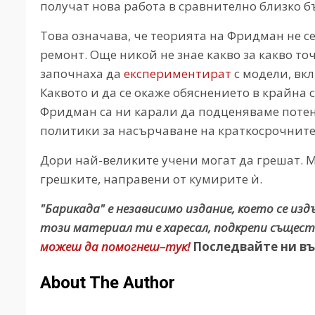
получат нова работа в сравнително близко б
Това означава, че теорията на Фридман не се
ремонт. Още никой не знае какво за какво т
започнаха да
експериментират
с модели, вк
Каквото и да се окаже обяснението в крайна 
Фридман са ни карали да подценяваме потен
политики за насърчаване на краткосрочните
Дори най-великите учени могат да грешат. Мя
грешките, направени от кумирите ѝ.
"Барикада" е независимо издание, което се из
този материал ти е харесал, подкрепи същест
можеш да помогнеш–тук!
Последвайте ни въ
About The Author