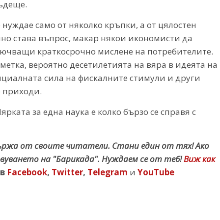
ъдеще.
 нуждае само от няколко кръпки, а от цялостен
очно става въпрос, макар някои икономисти да
лючващи краткосрочно мислене на потребителите.
сметка, вероятно десетилетията на вяра в идеята на
циалната сила на фискалните стимули и други
 приходи.
рката за една наука е колко бързо се справя с
държа от своите читатели. Стани един от тях! Ако
вуването на "Барикада". Нуждаем се от теб!
Виж как
в
Facebook
,
Twitter
,
Telegram
и
YouTube