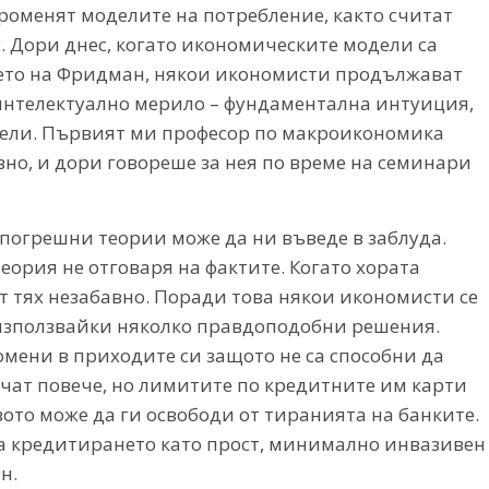
роменят моделите на потребление, както считат
с
. Дори днес, когато икономическите модели са
мето на Фридман, някои икономисти продължават
 интелектуално мерило – фундаментална интуиция,
одели. Първият ми професор по макроикономика
но, и дори говореше за нея по време на семинари
погрешни теории може да ни въведе в заблуда.
 теория не отговаря на фактите. Когато хората
от тях незабавно. Поради това някои икономисти се
 използвайки няколко правдоподобни решения.
мени в приходите си защото не са способни да
арчат повече, но лимитите по кредитните им карти
ото може да ги освободи от тиранията на банките.
 кредитирането като прост, минимално инвазивен
н.