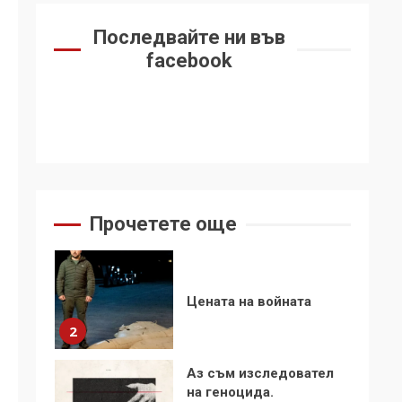
6
се“
Последвайте ни във
Удължаването на
facebook
„Чат контрола“ в ЕС е
обида за
демокрацията
7
За 100-годишнината
на Фидел Кастро –
изкачване на Черни
връх по неговите
1
Прочетете още
стъпки от 1972 г.
Цената на войната
2
Аз съм изследовател
на геноцида.