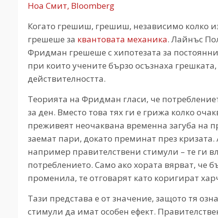
Ноа Смит, Bloomberg
Когато грешиш, грешиш, независимо колко и
грешеше за
квантовата механика
. Лайнъс П
Фридман грешеше с хипотезата за постоянния
при които учените бързо осъзнаха грешката,
действителността.
Теорията на Фридман гласи, че потреблението
за ден. Вместо това тях ги е грижа колко оча
преживеят неочаквана временна загуба на пр
заемат пари, докато преминат през кризата.
например правителствени стимули – те ги вл
потреблението. Само ако хората вярват, че б
променила, те отговарят като коригират харч
Тази представа е от значение, защото тя озн
стимули да имат особен ефект. Правителстве