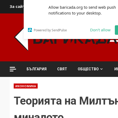
Skip
За сайта
Автори
За контакти
За реклама
Полит
Allow baricada.org to send web push
to
notifications to your desktop.
content
Don't allow
Powered by SendPulse
БЪЛГАРИЯ
СВЯТ
ОБЩЕСТВО
И
ИКОНОМИКА
Теорията на Милтъ
миналото