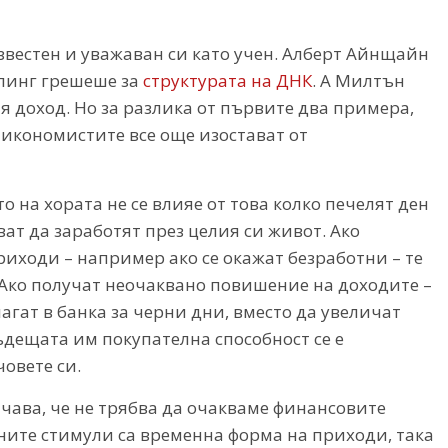
звестен и уважаван си като учен. Алберт Айнщайн
олинг грешеше за
структурата на ДНК
. А Милтън
 доход. Но за разлика от първите два примера,
 икономистите все още изостават от
 на хората не се влияе от това колко печелят ден
кват да заработят през целия си живот. Ако
иходи – например ако се окажат безработни – те
 Ако получат неочаквано повишение на доходите –
агат в банка за черни дни, вместо да увеличат
ъдещата им покупателна способност се е
овете си.
ачава, че не трябва да очакваме финансовите
ните стимули са временна форма на приходи, така