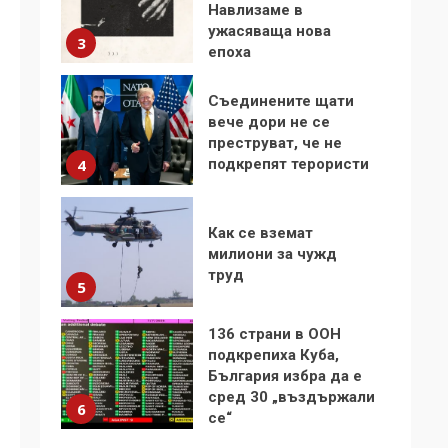
Навлизаме в
ужасяваща нова
3
епоха
Съединените щати
вече дори не се
преструват, че не
подкрепят терористи
4
Как се вземат
милиони за чужд
труд
5
136 страни в ООН
подкрепиха Куба,
България избра да е
сред 30 „въздържали
6
се“