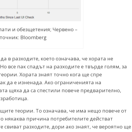
лати и обезщетения; Червено –
зточник: Bloomberg
да в разходите, което означава, че хората не
о все пак спадът на разходите е твърде голям, за
теории. Хората знаят точно кога ще спре
ак да е изненада. Ако ограниченията на
ата щяха да са спестили повече предварително,
езработица.
ещите теории. То означава, че има нещо повече от
 По някаква причина потребителите действат
те свиват разходите, дори ако знаят, че вероятно ще