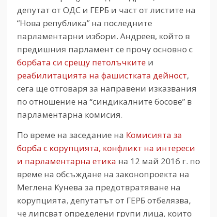
депутат от ОДС и ГЕРБ и част от листите на
“Нова република” на последните
парламентарни избори. Андреев, който в
предишния парламент се прочу основно с
борбата си срещу петолъчките
и
реабилитацията на фашистката дейност
,
сега ще отговаря за направени изказвания
по отношение на “синдикалните босове” в
парламентарна комисия.
По време на заседание на
Комисията за
борба с корупцията, конфликт на интереси
и парламентарна етика
на 12 май 2016 г. по
време на обсъждане на законопроекта на
Меглена Кунева за предотвратяване на
корупцията, депутатът от ГЕРБ отбелязва,
че липсват определени групи лица, които