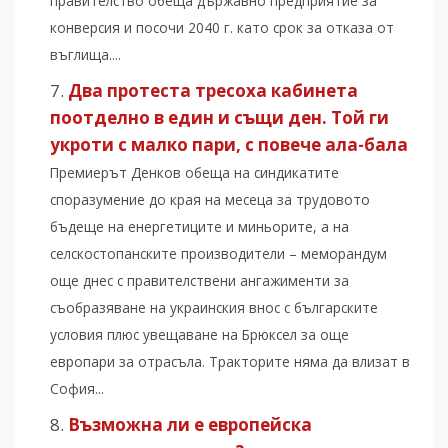
правителство обеща държавно предприятие за
конверсия и посочи 2040 г. като срок за отказа от
въглища....
Два протеста тресоха кабинета
поотделно в един и същи ден. Той ги
укроти с малко пари, с повече ала-бала
Премиерът Денков обеща на синдикатите
споразумение до края на месеца за трудовото
бъдеще на енергетиците и миньорите, а на
селскостопанските производители – меморандум
още днес с правителствени ангажименти за
съобразяване на украинския внос с българските
условия плюс увещаване на Брюксел за още
европари за отрасъла. Тракторите няма да влизат в
София...
Възможна ли е европейска