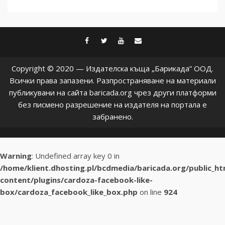
facebook
twitter
youtube
contact@baric
Copyright © 2020 — Издателска къща „Барикада” ООД.
Всички права запазени. Разпространяване на материали
публикувани на сайта baricada.org чрез други платформи
без писмено разрешение на издателя на портала е
забранено.
Warning
: Undefined array key 0 in
/home/klient.dhosting.pl/bcdmedia/baricada.org/public_h
content/plugins/cardoza-facebook-like-
box/cardoza_facebook_like_box.php
on line
924