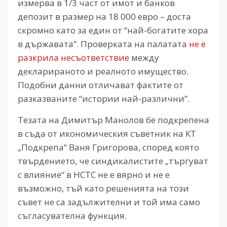
измерва в 1/3 част от имот и банков
депозит в размер на 18 000 евро – доста
скромно като за един от “най-богатите хора
в държавата”. Проверката на палатата
не е
разкрила несъответствие
между
декларираното и реалното имущество.
Подобни данни отличават фактите от
разказваните “истории най-различни”.
Тезата на Димитър Манолов бе подкрепена
в съда от икономическия съветник на КТ
„Подкрепа“ Ваня Григорова, според която
твърдението, че синдикалистите „търгуват
с влияние“ в НСТС не е вярно и не е
възможно, тъй като решенията на този
съвет не са задължителни и той има само
съгласувателна функция.