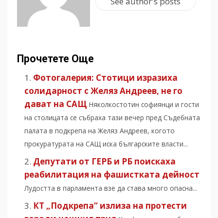
See author's posts
Прочетете Още
Фотогалерия: Стотици изразиха
солидарност с Желяз Андреев, не го
дават на САЩ
Няколкостотин софиянци и гости
на столицата се събраха тази вечер пред Съдебната
палата в подкрепа на Желяз Андреев, когото
прокуратурата на САЩ иска българските власти...
Депутати от ГЕРБ и РБ поискаха
реабилитация на фашистката дейност
Лудостта в парламента взе да става много опасна...
КТ „Подкрепа“ излиза на протести