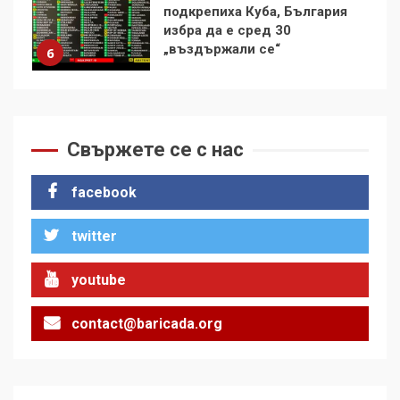
Удължаването на „Чат
контрола“ в ЕС е обида за
демокрацията
7
За 100-годишнината на
Фидел Кастро – изкачване
Свържете се с нас
на Черни връх по неговите
стъпки от 1972 г.
1
facebook
twitter
Цената на войната
youtube
2
contact@baricada.org
Аз съм изследовател на
геноцида. Навлизаме в
ужасяваща нова епоха