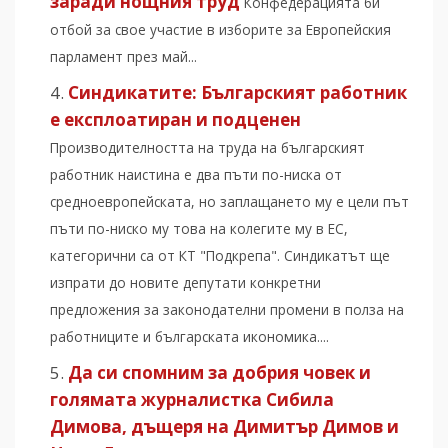
заради нощния труд
Конфедерацията би
отбой за свое участие в изборите за Европейския
парламент през май...
Синдикатите: Българският работник
е експлоатиран и подценен
Производителността на труда на българският
работник наистина е два пъти по-ниска от
средноевропейската, но заплащането му е цели път
пъти по-ниско му това на колегите му в ЕС,
категорични са от КТ "Подкрепа". Синдикатът ще
изпрати до новите депутати конкретни
предложения за законодателни промени в полза на
работниците и българската икономика....
Да си спомним за добрия човек и
голямата журналистка Сибила
Димова, дъщеря на Димитър Димов и