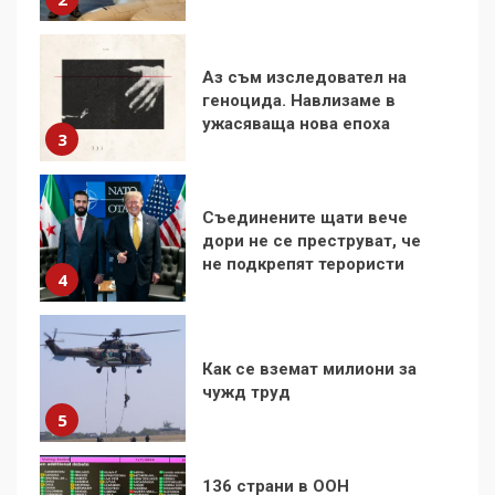
3
Съединените щати вече
дори не се преструват, че
не подкрепят терористи
4
Как се вземат милиони за
чужд труд
5
136 страни в ООН
подкрепиха Куба, България
избра да е сред 30
„въздържали се“
6