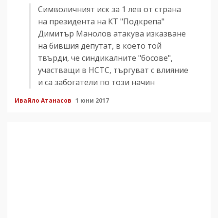
Символичният иск за 1 лев от страна
на президента на КТ "Подкрепа"
Димитър Манолов атакува изказване
на бившия депутат, в което той
твърди, че синдикалните "босове",
участващи в НСТС, търгуват с влияние
и са забогатели по този начин
Ивайло Атанасов
1 юни 2017