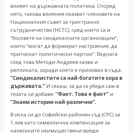
влияят на държавната политика. Според
него, такова влияние оказват членовете на
Националния съвет за тристранно
сътрудничество (НСТС), сред които са и
“босовете на синдикалните организации”,
които “могат да формират настроения, да
притискат политически партии”. Веднага
след това Методи Андреев казва и
репликата, заради която е призован в съда:
“Синдикалистите са най-богатите хора в
държавата.”
И сякаш, за да се убеди сам в
тезата си добавя:
“Факт. Това е факт”
и
“Знаем истории най-различни”.
В иска си до Софийски районен съд (СРС) за
1 лев като символична компенсация за
нанесените неимуществени вреди