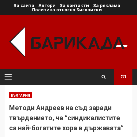
Skip
За сайта
Автори
За контакти
За реклама
Политика относно Бисквитки
to
content
Primary
Menu
БЪЛГАРИЯ
Методи Андреев на съд заради
твърдението, че “синдикалистите
са най-богатите хора в държавата”