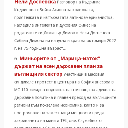
Нели Доспевска
Разговор на Къдринка
Къдринова с Бойка Асиова за колежката,
приятелката и изтъкнатата латиноамериканистка,
наследила интелекта и духовния финес на
родителите си Димитър Димов и Нели Доспевска.
Сибила Димова ни напусна в края на октомври 2022
г. на 75-годишна възраст...
Миньорите от „Марица-изток”
държат на ясен държавен план за
въглищния сектор
Участници в масовия
синдикален протест в центъра на София внесоха в
МС 110-хилядна подписка, настояваща за адекватна
държавна политика и плавен преход на въглищните
региони към по-зелена икономика, както и за
построяване на заместващи мощности преди
закриването на мини и ТЕЦ-ове. Служебното