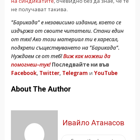
на синдикатите
, очевидно без да знае, че те
не получават такива.
"Барикада" е независимо издание, което се
издържа от своите читатели. Стани един
от тях! Ако този материал ти е харесал,
подкрепи съществуването на "Барикада".
Нуждаем се от теб!
Виж как можеш да
помогнеш–тук!
Последвайте ни във
Facebook
,
Twitter
,
Telegram
и
YouTube
About The Author
Ивайло Атанасов