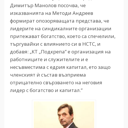
Димитър Манолов посочва, че
изказванията на Методи Андреев
формират опозоряващата представа, че
лидерите на синдикалните организации
притежават богатство, което са спечелили,
търгувайки с влиянието си в НСТС, и
добавя: „КТ „Подкрепа” е организация на
работниците и служителите и е
несъвместима с едрия капитал, ето защо
членският ѝ състав възприема
отрицателно свързването на неговия
лидер с богатство и капитал.”