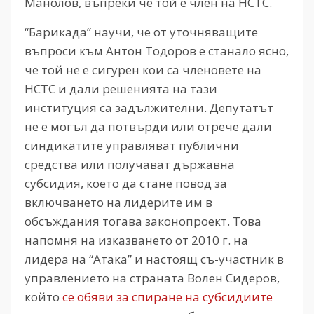
Манолов, въпреки че той е член на НСТС.
“Барикада” научи, че от уточняващите
въпроси към Антон Тодоров е станало ясно,
че той не е сигурен кои са членовете на
НСТС и дали решенията на тази
институция са задължителни. Депутатът
не е могъл да потвърди или отрече дали
синдикатите управляват публични
средства или получават държавна
субсидия, което да стане повод за
включването на лидерите им в
обсъждания тогава законопроект. Това
напомня на изказването от 2010 г. на
лидера на “Атака” и настоящ съ-участник в
управлението на страната Волен Сидеров,
който
се обяви за спиране на субсидиите