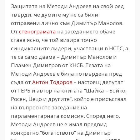
Защитата на Методи Андреев на свой ред
твърди, че думите му не са били
отправени лично към Димитър Манолов.
От
стенограмата
на заседанието обаче
става ясно, че той визира точно
синдикалните лидери, участващи в НСТС, а
те са само двама – Димитър Манолов и
Пламен Димитров от КНСБ.
Тезата на
Методи Андреев е била потвърдена пред
съда от
Антон Тодоров
– настоящ депутат
от ГЕРБ и автор на книгата “Шайка – Бойко,
Росен, Цецо и другите”, който е присъствал
на въпросното заседание на
парламентарната комисия. Според него,
Методи Андреев не е имал предвид
конкретно “богатството” на Димитър