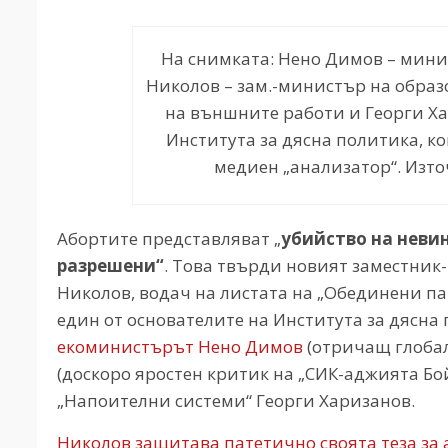
На снимката: Нено Димов – мини
Николов – зам.-министър на образ
на външните работи и Георги Ха
Института за дясна политика, ко
медиен „анализатор“. Изто
Абортите представляват „
убийство на неви
разрешени“
. Това твърди новият заместник
Николов, водач на листата на „Обединени п
един от основателите на Института за дясна 
екоминистърът Нено Димов
(отричащ глобал
(доскоро яростен критик на „СИК-аджията Бо
„Напоителни системи“ Георги Харизанов.
Николов защитава патетично своята теза за 