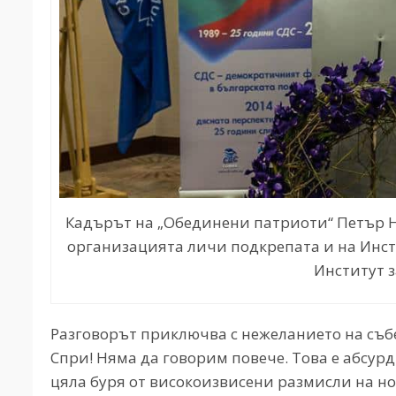
Кадърът на „Обединени патриоти“ Петър Н
организацията личи подкрепата и на Инст
Институт 
Разговорът приключва с нежеланието на събе
Спри! Няма да говорим повече. Това е абсурд
цяла буря от високоизвисени размисли на но