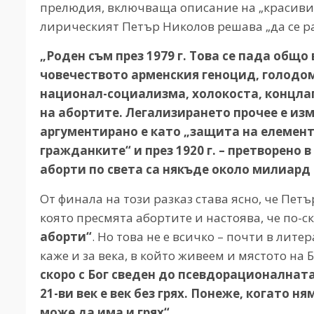
прелюдия, включваща описание на „красивит
лирическият Петър Николов решава „да се ра
„Роден съм през 1979 г. Това се пада общо 
човечеството арменския геноцид, голодом
национал-социализма, холокоста, концлаг
на абортите. Легализирането прочее е изм
аргументирано е като „защита на елемент
гражданките“ и през 1920 г. – претворено 
аборти по света са някъде около милиард
От финала на този разказ става ясно, че Пет
която пресмята абортите и настоява, че по-с
аборти“
. Но това не е всичко – почти в лите
каже и за века, в който живеем и мястото на Б
скоро с Бог сведен до псев
дорационалната 
21-ви век е век без грях. Понеже, когато н
може да има и грях“
.