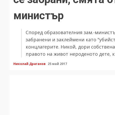
министър
Според образователния зам.-министъ
забранени и заклеймени като "убийс
концлагерите. Никой, дори собствена
правото на живот нероденото дете, к
Николай Драганов
25 май 2017