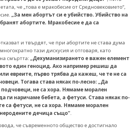
тата, че „това е мракобесие от Средновековието“,
есие.
„За мен абортът си е убийство. Убийство на
абранят абортите. Мракобесие е да са
тказват и твърдят, че при абортите не става дума
л многократно тази дискусия и отговаря, като
на смъртта:
„Дехуманизирането е важен елемент
твото един геноцид. Ако например решиш да
и евреите, първо трябва да кажеш, че те не са
овеци. Тогава става някак по-лесно: „Да
 подчовеци, не са хора. Нямаме морален
а ги наричаме бебета, а фетуси. Става някак по-
те са фетуси, не са хора. Нямаме морален
 И неродените дечица също“
.
довода, че съвременното общество е достигнало