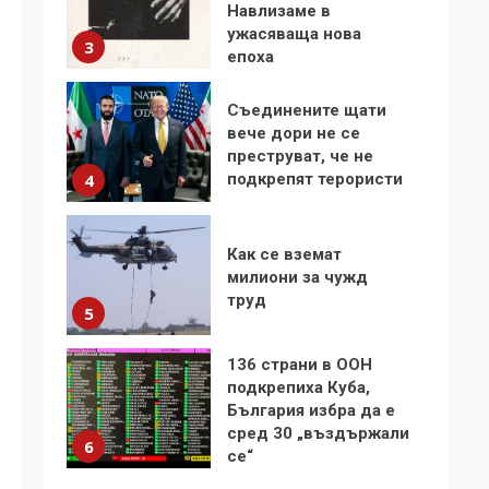
Навлизаме в
ужасяваща нова
3
епоха
Съединените щати
вече дори не се
преструват, че не
подкрепят терористи
4
Как се вземат
милиони за чужд
труд
5
136 страни в ООН
подкрепиха Куба,
България избра да е
сред 30 „въздържали
6
се“