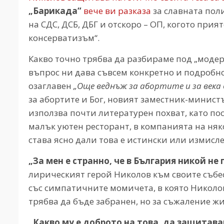
„Барикада“
вече ви разказа
за славната пол
на СДС, ДСБ, ДБГ и отскоро – ОП, когото при
консерватизъм“.
Какво точно трябва да разбираме под „модер
въпрос ни дава съвсем конкретно и подробн
озаглавен
„Още веднъж за абортите и за века
за абортите и Бог, новият заместник-минист
използва почти литературен похват, като пос
малък уютен ресторант, в компанията на ня
става ясно дали това е истински или измислен
„За мен е странно, че в България никой н
лирическият герой Николов към своите събес
със симпатичните момичета, в която Николо
трябва да бъде забранен, но за съжаление ж
„Какво му е доброто на това, да защитава