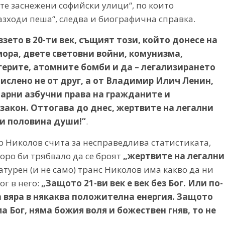
е заснежени софийски улици“, по които
зходи пеша“, следва и биографична справка.
взето в 20-ти век, същият този, който донесе на
ора, двете световни войни, комунизма,
ерите, атомните бомби и да – легализирането
ислено не от друг, а от Владимир Илич Ленин,
арни азбучни права на гражданите и
в закон. Оттогава до днес, жертвите на легални
 и половина души!“
.
ър Николов счита за несправедлива статистиката,
коро би трябвало да се броят
„
жертвите на легални
ратурен (и не само) транс Николов има какво да ни
ог в него:
„Защото 21-ви век е век без Бог. Или по-
вяра в някаква положителна енергия. Защото
яма Бог, няма божия воля и божествен гняв, то не