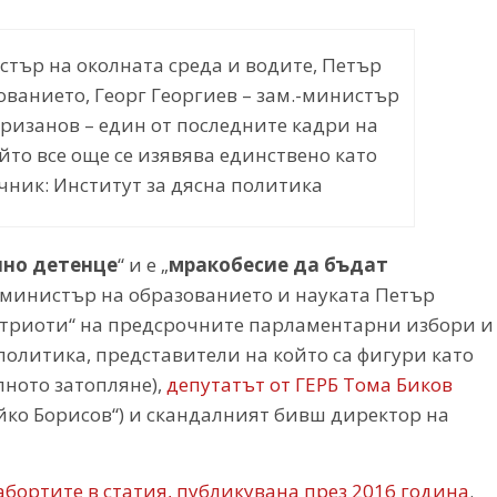
стър на околната среда и водите, Петър
ованието, Георг Георгиев – зам.-министър
ризанов – един от последните кадри на
йто все още се изявява единствено като
чник: Институт за дясна политика
нно детенце
“ и е „
мракобесие да бъдат
-министър на образованието и науката Петър
атриоти“ на предсрочните парламентарни избори и
политика, представители на който са фигури като
ното затопляне),
депутатът от ГЕРБ Тома Биков
йко Борисов“) и скандалният бивш директор на
абортите в статия, публикувана през 2016 година
.