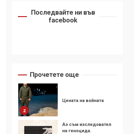
6
се“
Последвайте ни във
Удължаването на
facebook
„Чат контрола“ в ЕС е
обида за
демокрацията
7
За 100-годишнината
на Фидел Кастро –
изкачване на Черни
връх по неговите
1
Прочетете още
стъпки от 1972 г.
Цената на войната
2
Аз съм изследовател
на геноцида.