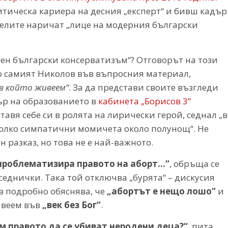
итическа кариера на десния „експерт“ и бивш кадър
ятелите наричат „лице на модерния български
ен български консерватизъм“? Отговорът на този
о самият Николов във въпросния материал,
 в който живеем“
. За да представи своите възгледи
ър на образованието в
кабинета „Борисов 3“
тавя себе си в ролята на лирически герой, седнал „в
колко симпатични момичета около полунощ“. Не
 разказ, но това не е най-важното.
е проблематизира правото на аборт…“
, обръща се
еднички. Така той отключва „бурята“ – дискусия
в подробно обяснява, че
„
абортът е нещо лошо“
и
ивеем във
„
век без Бог“
.
м правото да се убиват неродени деца?“
, пита