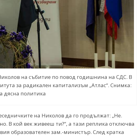
иколов на събитие по повод годишнина на СДС. В
итута за радикален капитализъм „Атлас“. Снимка:
за дясна политика
седничките на Николов да го продължат: „Не.
но. В кой век живееш ти?“, а тази реплика отключва
вия образователен зам.-министър. След кратка