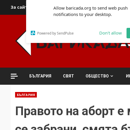
Skip
За сайта
Автори
За контакти
За реклама
Полит
Allow baricada.org to send web push
to
notifications to your desktop.
content
Don't allow
Powered by SendPulse
БЪЛГАРИЯ
СВЯТ
ОБЩЕСТВО
И
БЪЛГАРИЯ
Правото на аборт е
се забрани, смята б