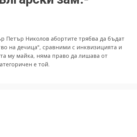
р Петър Николов абортите трябва да бъдат
тво на дечица", сравними с инквизицията и
та му майка, няма право да лишава от
атегоричен е той.