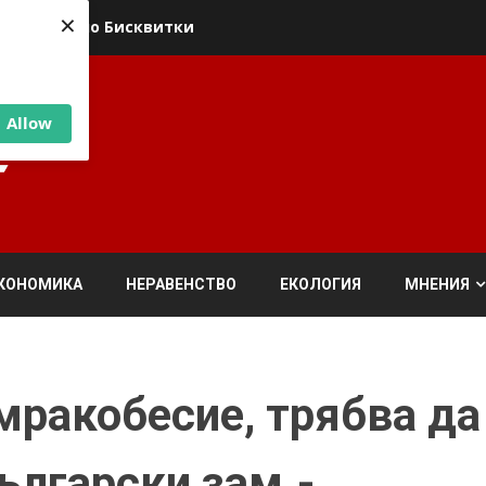
×
ика относно Бисквитки
Allow
КОНОМИКА
НЕРАВЕНСТВО
ЕКОЛОГИЯ
МНЕНИЯ
 мракобесие, трябва да
ългарски зам.-