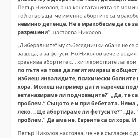
Петър Николов, а на констатацията от момиче
той отвръща, че именно абортите са мракоб
невинно детенце. Не е мракобесие да се з
разрешени“
, настоява Николов.
„Либералните“ му събеседнички обаче не се о
за деца, а за фетуси. Но Николов вече е води
сравнява абортите с… хитлеристките лагери 
по пътя на това да легитимираш в общес
избиеш инвалидите, психически болните ил
хора. Можеш например да ги наречеш подч
евтаназираме ли подчовеците?“ „Да, те са
проблем.“ Същото е и при бебетата. Няма д
леко. „Ще абортираме ли фетусите?“ „Да, 
проблем.“ Да ама не. Евреите са си хора.
Петър Николов настоява, че не е съгласен с 