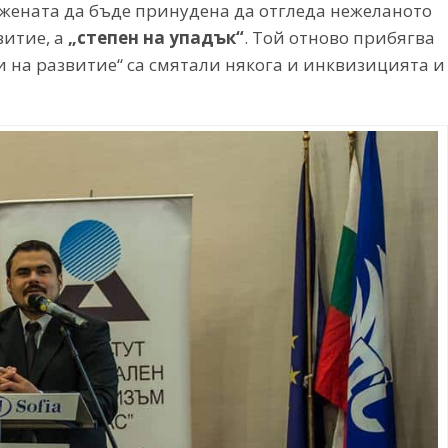
 жената да бъде принудена да отгледа нежеланото
витие, а
„
степен на упадък“
. Той отново прибягва
ни на развитие“ са смятали някога и инквизицията и