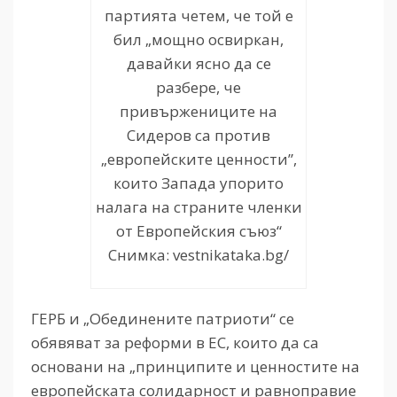
партията четем, че той е
бил „мощно освиркан,
давайки ясно да се
разбере, че
привържениците на
Сидеров са против
„европейските ценности”,
които Запада упорито
налага на страните членки
от Европейския съюз“
Снимка: vestnikataka.bg/
ГЕРБ и „Обединените патриоти“ се
обявяват за реформи в ЕС, които да са
основани на „принципите и ценностите на
европейската солидарност и равноправие