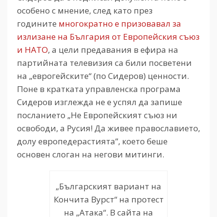
особено с мнение, след като през
годините
многократно е призовавал за
излизане на България от Европейския съюз
и НАТО
, а цели предавания в ефира на
партийната телевизия са били посветени
на „еврогейските“ (по Сидеров) ценности.
Поне в кратката управленска програма
Сидеров изглежда не е успял да запише
посланието „Не Европейският съюз ни
освободи, а Русия! Да живее православието,
долу европедерастията”, което беше
основен слоган на негови митинги.
„Българският вариант на
Кончита Вурст“ на протест
на „Атака“. В сайта на