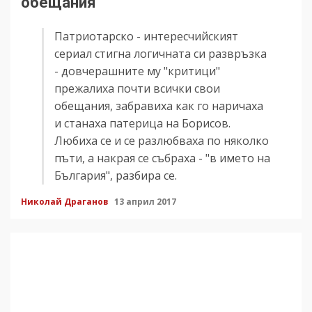
обещания
Патриотарско - интересчийският
сериал стигна логичната си развръзка
- довчерашните му "критици"
прежалиха почти всички свои
обещания, забравиха как го наричаха
и станаха патерица на Борисов.
Любиха се и се разлюбваха по няколко
пъти, а накрая се събраха - "в името на
България", разбира се.
Николай Драганов
13 април 2017