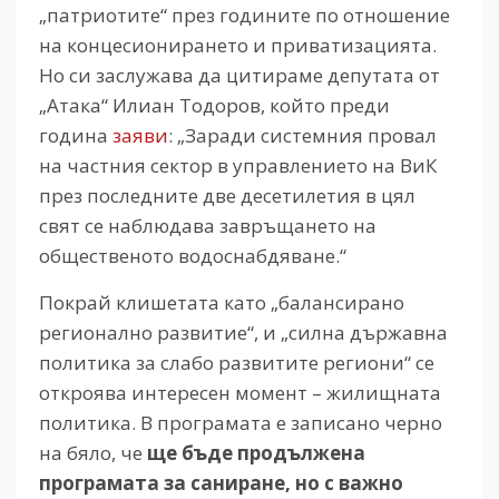
„патриотите“ през годините по отношение
на концесионирането и приватизацията.
Но си заслужава да цитираме депутата от
„Атака“ Илиан Тодоров, който преди
година
заяви
: „Заради системния провал
на частния сектор в управлението на ВиК
през последните две десетилетия в цял
свят се наблюдава завръщането на
общественото водоснабдяване.“
Покрай клишетата като „балансирано
регионално развитие“, и „силна държавна
политика за слабо развитите региони“ се
откроява интересен момент – жилищната
политика. В програмата е записано черно
на бяло, че
ще бъде продължена
програмата за саниране, но с важно