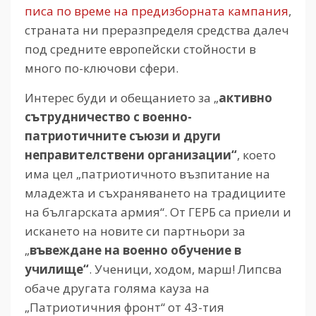
писа по време на предизборната кампания
,
страната ни преразпределя средства далеч
под средните европейски стойности в
много по-ключови сфери.
Интерес буди и обещанието за „
активно
сътрудничество с военно-
патриотичните съюзи и други
неправителствени организации“
, което
има цел „патриотичното възпитание на
младежта и съхраняването на традициите
на българската армия“. От ГЕРБ са приели и
искането на новите си партньори за
„
въвеждане на военно обучение в
училище“
. Ученици, ходом, марш! Липсва
обаче другата голяма кауза на
„Патриотичния фронт“ от 43-тия