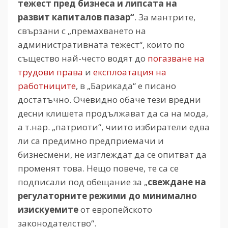
тежест пред бизнеса и липсата на
развит капиталов пазар“
. За мантрите,
свързани с „премахването на
административната тежест“, които по
същество най-често водят до
погазване на
трудови права
и
експлоатация на
работниците
, в „Барикада“ е писано
достатъчно. Очевидно обаче тези вредни
десни клишета продължават да са на мода,
а т.нар. „патриоти“, чиито избиратели едва
ли са предимно предприемачи и
бизнесмени, не изглеждат да се опитват да
променят това. Нещо повече, те са се
подписали под обещание за „
свеждане на
регулаторните режими до минимално
изискуемите
от европейското
законодателство“.