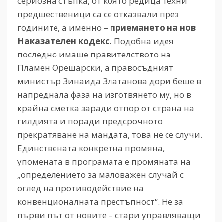
сериозна стъпка, от която редица техни
предшественици са се отказвали през
годините, а именно –
приемането на нов
Наказателен кодекс.
Подобна идея
последно имаше правителството на
Пламен Орешарски, а правосъдният
министър Зинаида Златанова дори беше в
напреднала фаза на изготвянето му, но в
крайна сметка заради отпор от страна на
гилдията и поради предсрочното
прекратяване на мандата, това не се случи.
Единствената конкретна промяна,
упомената в програмата е промяната на
„определението за маловажен случай с
оглед на противодействие на
конвенционалната престъпност“. Не за
първи път от новите – стари управляващи