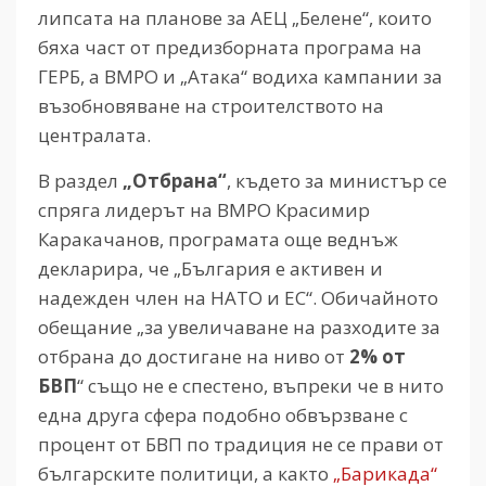
липсата на планове за АЕЦ „Белене“, които
бяха част от предизборната програма на
ГЕРБ, а ВМРО и „Атака“ водиха кампании за
възобновяване на строителството на
централата.
В раздел
„Отбрана“
, където за министър се
спряга лидерът на ВМРО Красимир
Каракачанов, програмата още веднъж
декларира, че „България е активен и
надежден член на НАТО и ЕС“. Обичайното
обещание „за увеличаване на разходите за
отбрана до достигане на ниво от
2% от
БВП
“ също не е спестено, въпреки че в нито
една друга сфера подобно обвързване с
процент от БВП по традиция не се прави от
българските политици, а както
„Барикада“