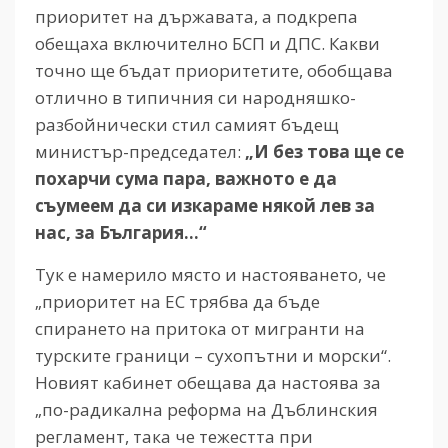
приоритет на държавата, а подкрепа
обещаха включително БСП и ДПС. Какви
точно ще бъдат приоритетите, обобщава
отлично в типичния си народняшко-
разбойнически стил самият бъдещ
министър-председател:
„И без това ще се
похарчи сума пара, важното е да
съумеем да си изкараме някой лев за
нас, за България…“
Тук е намерило място и настояването, че
„приоритет на ЕС трябва да бъде
спирането на притока от мигранти на
турските граници – сухопътни и морски“.
Новият кабинет обещава да настоява за
„по-радикална реформа на Дъблинския
регламент, така че тежестта при