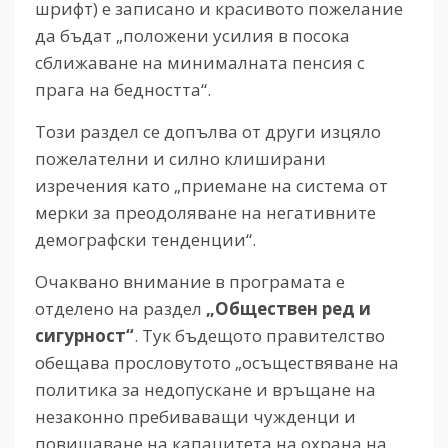
шрифт) е записано и красивото пожелание
да бъдат „положени усилия в посока
сближаване на минималната пенсия с
прага на бедността“.
Този раздел се допълва от други изцяло
пожелателни и силно клиширани
изречения като „приемане на система от
мерки за преодоляване на негативните
демографски тенденции“.
Очаквано внимание в програмата е
отделено на раздел
„Обществен ред и
сигурност“
. Тук бъдещото правителство
обещава прословутото „осъществяване на
политика за недопускане и връщане на
незаконно пребиваващи чужденци и
повишаване на капацитета на охрана на