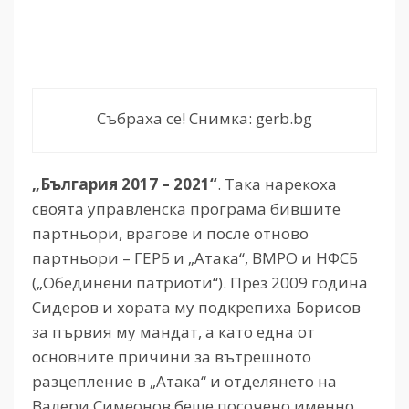
Събраха се! Снимка: gerb.bg
„България 2017 – 2021“
. Така нарекоха
своята управленска програма бившите
партньори, врагове и после отново
партньори – ГЕРБ и „Атака“, ВМРО и НФСБ
(„Обединени патриоти“). През 2009 година
Сидеров и хората му подкрепиха Борисов
за първия му мандат, а като една от
основните причини за вътрешното
разцепление в „Атака“ и отделянето на
Валери Симеонов беше посочено именно