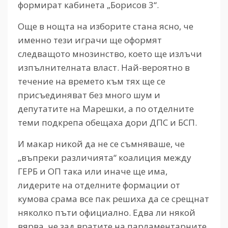
формират кабинета „Борисов 3“.
Още в нощта на изборите стана ясно, че
именно тези играчи ще оформят
следващото мнозинство, което ще излъчи
изпълнителната власт. Най-вероятно в
течение на времето към тях ще се
присъединяват без много шум и
депутатите на Марешки, а по отделните
теми подкрепа обещаха дори ДПС и БСП.
И макар никой да не се съмняваше, че
„въпреки различията“ коалиция между
ГЕРБ и ОП така или иначе ще има,
лидерите на отделните формации от
кумова срама все пак решиха да се срещнат
няколко пъти официално. Едва ли някой
вярва, че зад вратите на парламентарните