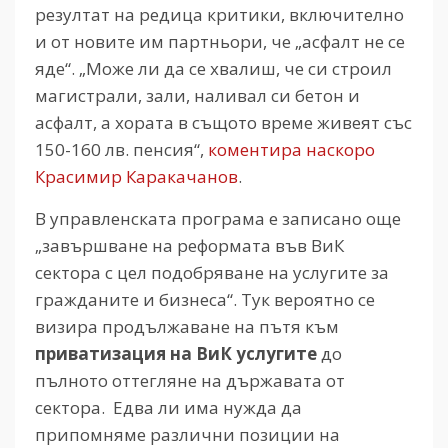
резултат на редица критики, включително
и от новите им партньори, че „асфалт не се
яде“. „Може ли да се хвалиш, че си строил
магистрали, зали, наливал си бетон и
асфалт, а хората в същото време живеят със
150-160 лв. пенсия“,
коментира наскоро
Красимир Каракачанов
.
В управленската програма е записано още
„завършване на реформата във ВиК
сектора с цел подобряване на услугите за
гражданите и бизнеса“. Тук вероятно се
визира продължаване на пътя към
приватизация на ВиК услугите
до
пълното оттегляне на държавата от
сектора. Едва ли има нужда да
припомняме различни позиции на