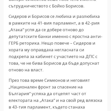
сътрудничеството с Бойко Борисов.
Сидеров и Борисов се любиха и разлюбиха
в рамките на 41-вия парламент, а в 42-рия
„Атака“ успя да се добере отново до
депутатските банки именно с яростна анти-
ГЕРБ реторика. Нещо повече – Сидеров и
хората му оправдаха негласната си
подкрепа за кабинет с участието на ДПС с
това, че не бива Борисов да бъде допуснат
отново на власт.
През това време Симеонов и неговият
„Национален фронт за спасение на
България“ успяха да отцепят част от
електората на „Атака“ и на свой ред влязоха
в 43-тия парламент, където станаха