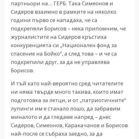
партньори на… ГЕРБ. Така Симеонов и
Сидеров взаимно в рамките на няколко
години първо се нападаха, че са
подкрепяли Борисов – нека припомним, че
журналистите на Сидеров кръстиха
конкуренцията си „Национален фонд за
спасение на Бойко“, а след това – и че са
подкрепили друг, за да не управлява
Борисов.
И тъй като най-вероятно сред читателите
ни няма твърде много такива, които имат
подготовка за летци, и от „патриотичните“
лупинги им е станало лошо, да забравим
миналото и да гледаме напред – днес
Сидеров, Симеонов, Каракачанов и Борисов
най-после се събраха заедно, за да