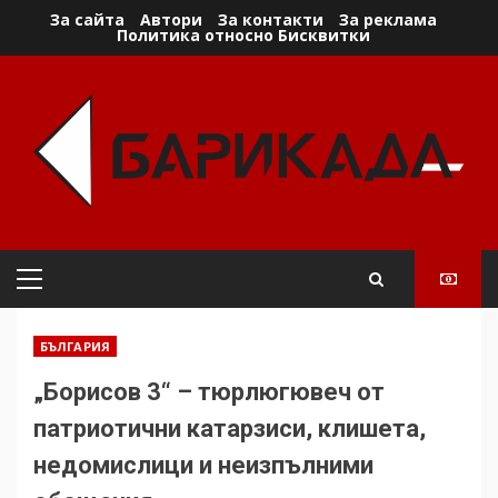
Skip
За сайта
Автори
За контакти
За реклама
Политика относно Бисквитки
to
content
Primary
Menu
БЪЛГАРИЯ
„Борисов 3“ – тюрлюгювеч от
патриотични катарзиси, клишета,
недомислици и неизпълними