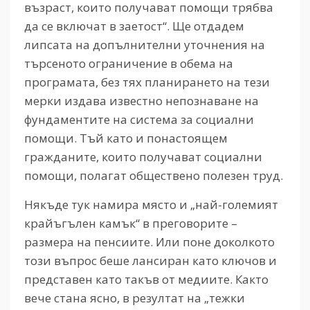
възраст, които получават помощи трябва
да се включат в заетост“. Ще отдадем
липсата на допълнителни уточнения на
търсеното ограничение в обема на
програмата, без тях планирането на тези
мерки издава известно непознаване на
фундаментите на система за социални
помощи. Тъй като и понастоящем
гражданите, които получават социални
помощи, полагат обществено полезен труд.
Някъде тук намира място и „най-големият
крайъгълен камък“ в преговорите –
размера на пенсиите. Или поне доколкото
този въпрос беше лансиран като ключов и
представен като такъв от медиите. Както
вече стана ясно, в резултат на „тежки