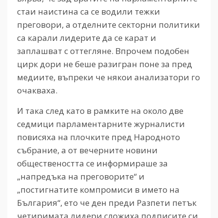
стаи наистина са се водили тежки
преговори, а отделните секторни политики
са карали лидерите да се карат и
заплашват с оттегляне. Впрочем подобен
цирк дори не беше разигран поне за пред
медиите, въпреки че някои анализатори го
очакваха.
И така след като в рамките на около две
седмици парламентарните журналисти
повисяха на плочките пред Народното
събрание, а от вечерните новини
обществеността се информираше за
„напредъка на преговорите“ и
„постигнатите компромиси в името на
България“, ето че ден преди Разпети петък
четиримата лидери сложиха подписите си