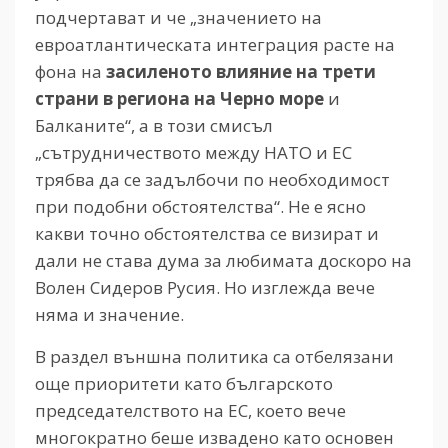
подчертават и че „значението на
евроатлантическата интеграция расте на
фона на
засиленото влияние на трети
страни в региона на Черно море
и
Балканите“, а в този смисъл
„сътрудничеството между НАТО и ЕС
трябва да се задълбочи по необходимост
при подобни обстоятелства“. Не е ясно
какви точно обстоятелства се визират и
дали не става дума за любимата доскоро на
Волен Сидеров Русия. Но изглежда вече
няма и значение.
В раздел външна политика са отбелязани
още приоритети като българското
председателството на ЕС, което вече
многократно беше извадено като основен