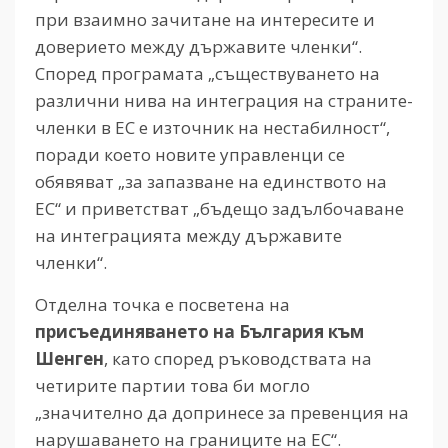
при взаимно зачитане на интересите и
доверието между държавите членки“.
Според програмата „съществуването на
различни нива на интеграция на страните-
членки в ЕС е източник на нестабилност“,
поради което новите управленци се
обявяват „за запазване на единството на
ЕС“ и приветстват „бъдещо задълбочаване
на интеграцията между държавите
членки“.
Отделна точка е посветена на
присъединяването на България към
Шенген
, като според ръководствата на
четирите партии това би могло
„значително да допринесе за превенция на
нарушаването на границите на ЕС“.