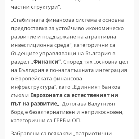
частни структури“.
„Стабилната финансова система е основна
предпоставка за устойчиво икономическо
развитие и поддържане на атрактивна
инвестиционна среда“, категорични са
бъдещите управляващи на България в
раздел
„Финанси“
. Според тях „основна цел
на България е по-нататъшната интеграция
в Европейската финансова
инфраструктура“, като „Единният банков
съюз и
Еврозоната са естественият ни
път на развитие
„. Дотогава Валутният
борд е безалтернативен и неприкосновен,
категорични са ГЕРБ и ОП.
Забравени са всякакви „патриотични