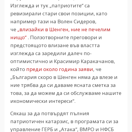
Изглежда и тук „патриотите“ са
ревизирали стари свои позиции, като
например тази на Волен Сидеров,
че
„влизайки в Шенген, ние не печелим
нищо“
. Ползотворните преговори и
предстоящото влизане във властта
изглежда са заредили далеч по-
оптимистично и Красимир Каракачанов,
който
преди около година заяви
, че
„България скоро в Шенген няма да влезе и
ние трябва да си даваме ясната сметка за
това, за да можем да си обслужваме нашите
икономически интереси“.
Сякаш за да потвърдят пълния
патриотичен катарзис, в програмата си за
управление ГЕРБ и „Атака“, ВМРО и НФСБ