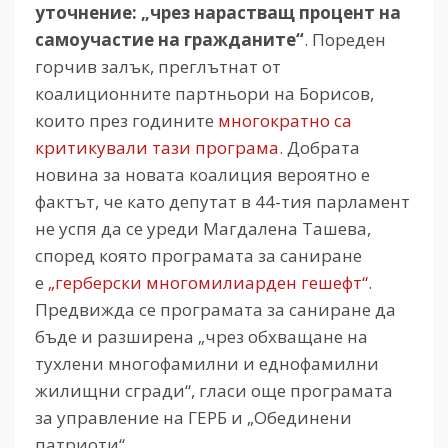
уточнение: „чрез нарастващ процент на
самоучастие на гражданите“
. Пореден
горчив залък, преглътнат от
коалиционните партньори на Борисов,
които през годините
многократно са
критикували тази програма
. Добрата
новина за новата коалиция вероятно е
фактът, че като депутат в 44-тия парламент
не успя да се уреди Магдалена Ташева,
според която програмата за саниране
е
„герберски многомилиарден гешефт“
.
Предвижда се програмата за саниране да
бъде и разширена „чрез обхващане на
тухлени многофамилни и еднофамилни
жилищни сгради“, гласи още програмата
за управление на ГЕРБ и „Обединени
патриоти“.