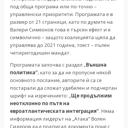
под обща програма или по-точно –
управленски приоритети. Програмата е в
размер от 21 страници, като по думите на
Валери Симеонов това е търсен ефект и е
символично – защото коалицията щяла да
управлява до 2021 година, тоест – пълен
четиригодишен мандат.
Програмата започва с раздел „
Външна
политика“
, като за да не пропусне някой
основното послание, авторите ѝ са се
постарали да сложат удебелен и подчертан
шрифт на изречението: „
Ще продължим
неотклонно по пътя на
евроатлантическата интеграция“
. Няма
информация лидерът на „Атака“ Волен
Сидеров да е подписал документа поне с