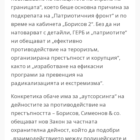
границата“, което беше основна причина за
подкрепата на „Патриотичния фронт“ и по
време на кабинета „Борисов 2“. Без да ни
натоварват с детайли, ГЕРБ и „патриотите“
ни обещават и „ефективно
противодействие на тероризъм,
организирана престъпност и корупция“,
както и „изработване на ефикасни
програми за превенция на
радикализацията и екстремизма“.
Конкретика обаче има за „аутсорсинга“ на
дейностите за противодействие на
престъпността – Борисов, Симеонов & co.
обещават нов Закон за частната
охранителна дейност, който да подобри
„взаимодействието между полицейските и