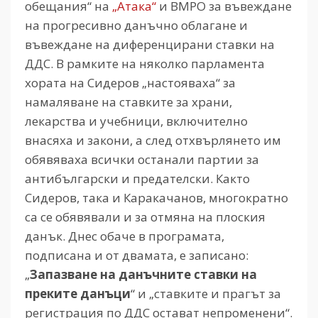
обещания“ на
„Атака“
и ВМРО за въвеждане
на прогресивно данъчно облагане и
въвеждане на диференцирани ставки на
ДДС. В рамките на няколко парламента
хората на Сидеров „настояваха“ за
намаляване на ставките за храни,
лекарства и учебници, включително
внасяха и закони, а след отхвърлянето им
обявяваха всички останали партии за
антибългарски и предателски. Както
Сидеров, така и Каракачанов, многократно
са се обявявали и за отмяна на плоския
данък. Днес обаче в програмата,
подписана и от двамата, е записано:
„
Запазване на данъчните ставки на
преките данъци
“ и „ставките и прагът за
регистрация по ДДС остават непроменени“.