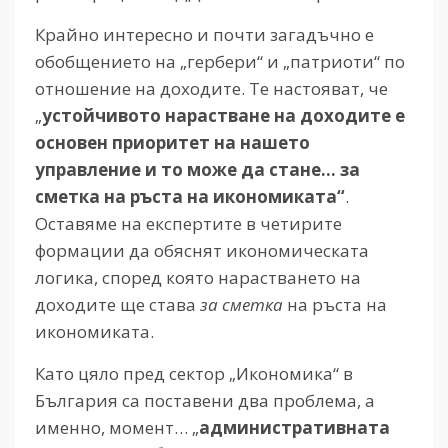
Крайно интересно и почти загадъчно е
обобщението на „гербери“ и „патриоти“ по
отношение на доходите. Те настояват, че
„
устойчивото нарастване на доходите е
основен приоритет на нашето
управление и то може да стане… за
сметка на ръста на икономиката“
.
Оставяме на експертите в четирите
формации да обяснят икономическата
логика, според която нарастването на
доходите ще става
за сметка
на ръста на
икономиката.
Като цяло пред сектор „Икономика“ в
България са поставени два проблема, а
именно, момент… „
административната