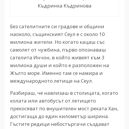
Къдринка Къдринова
Без сателитните си градове и общини
наоколо, същинският Сеул е с около 10
милиона жители. Но когато кацаш със
самолет от чужбина, първо опознаваш
сателита Инчон, в който живеят към 3
милиона души и който е разположен на
Жълто море. Именно там се намира и
международното летище на Сеул.
Разбираш, че навлизаш в столицата, когато
колата или автобусът от летището
прекосяват по внушителен мост реката Хан,
достигаща до един километър ширина.
Гъстите редици небостъргачи създават