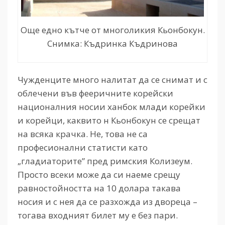
Още едно кътче от многоликия Кьонбокун.
Снимка: Къдринка Къдринова
Чужденците много налитат да се снимат и с
облечени във фееричните корейски
националния носии ханбок млади корейки
и корейци, каквито н Кьонбокун се срещат
на всяка крачка. Не, това не са
професионални статисти като
„гладиаторите” пред римския Колизеум.
Просто всеки може да си наеме срещу
равностойността на 10 долара такава
носия и с нея да се разхожда из двореца –
тогава входният билет му е без пари.