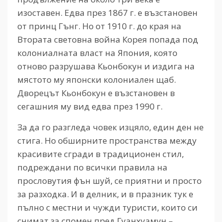
изоставен. Едва през 1867 г. е възстановен
от принц Гънг. Но от 1910 г. до края на
Втората световна война Корея попада под
колониалната власт на Япония, която
отново разрушава Кьонбокун и издига на
мястото му японски колониален щаб.
Дворецът Кьонбокун е възстановен в
сегашния му вид едва през 1990 г.
За да го разгледа човек изцяло, един ден не
стига. Но обширните пространства между
красивите сгради в традиционен стил,
подреждани по всички правила на
прословутия фън шуй, се приятни и просто
за разходка. И в делник, и в празник тук е
пълно с местни и чужди туристи, които си
снимат за спомен пред Гуанхуамун –