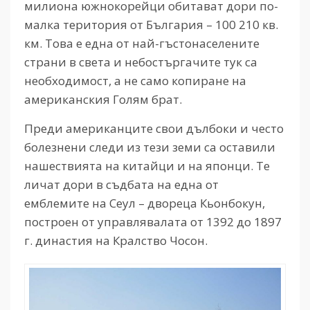
милиона южнокорейци обитават дори по-
малка територия от България – 100 210 кв.
км. Това е една от най-гъстонаселените
страни в света и небостъргачите тук са
необходимост, а не само копиране на
американския Голям брат.
Преди американците свои дълбоки и често
болезнени следи из тези земи са оставили
нашествията на китайци и на японци. Те
личат дори в съдбата на една от
емблемите на Сеул – двореца Кьонбокун,
построен от управлявалата от 1392 до 1897
г. династия на Кралство Чосон.