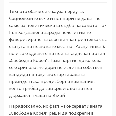
Тяхното обаче си е кауза пердута.
Социолозите вече и пет пари не дават не
само за политическата съдба на самата Пак
Гън Хе (свалена заради нелегитимно
фаворизиране на своя лична приятелка със
статута на нещо като местна „Распутинка”),
но и за бъдещето на нейната дясна партия
„Свободна Корея”. Тази партия дотолкова
се е сринала, че дори не издигна собствен
кандидат в току-що стартиралата
президентска предизборна кампания,
която трябва да завърши с вот за нов
държавен глава на 9 май.
Парадоксално, но факт – консервативната
„Свободна Корея” реши да подкрепи в