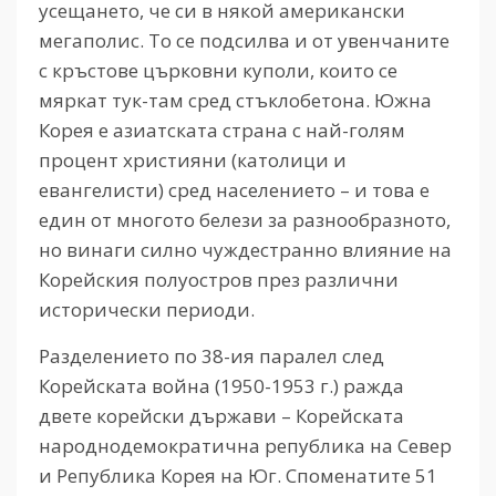
усещането, че си в някой американски
мегаполис. То се подсилва и от увенчаните
с кръстове църковни куполи, които се
мяркат тук-там сред стъклобетона. Южна
Корея е азиатската страна с най-голям
процент християни (католици и
евангелисти) сред населението – и това е
един от многото белези за разнообразното,
но винаги силно чуждестранно влияние на
Корейския полуостров през различни
исторически периоди.
Разделението по 38-ия паралел след
Корейската война (1950-1953 г.) ражда
двете корейски държави – Корейската
народнодемократична република на Север
и Република Корея на Юг. Споменатите 51