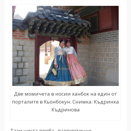
Две момичета в носии ханбок на един от
порталите в Кьонбокун. Снимка: Къдринка
Къдринова
Тази чиста проба „патриотично