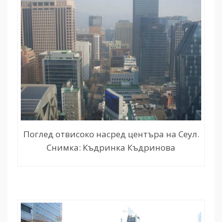
Поглед отвисоко насред центъра на Сеул.
Снимка: Къдринка Къдринова