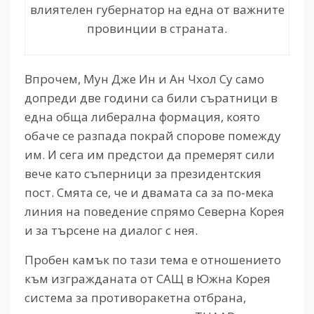
влиятелен губернатор на една от важните
провинции в страната.
Впрочем, Мун Дже Ин и Ан Чхол Су само
допреди две години са били съратници в
една обща либерална формация, която
обаче се разпада покрай спорове помежду
им. И сега им предстои да премерят сили
вече като съперници за президентския
пост. Смята се, че и двамата са за по-мека
линия на поведение спрямо Северна Корея
и за търсене на диалог с нея.
Пробен камък по тази тема е отношението
към изгражданата от САЩ в Южна Корея
система за противоракетна отбрана,