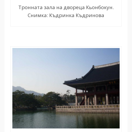
Тронната зала на двореца Кьонбокун.
Снимка: Къдринка Къдринова