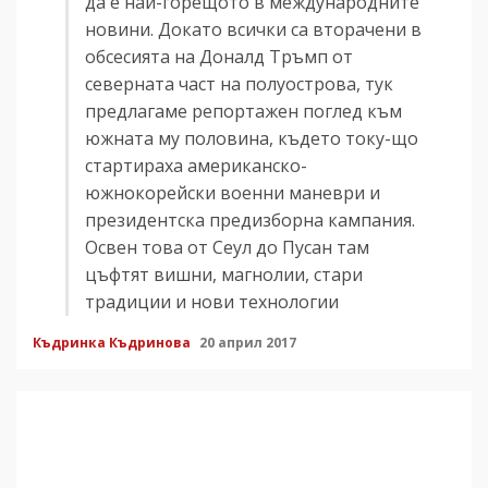
да е най-горещото в международните
новини. Докато всички са вторачени в
обсесията на Доналд Тръмп от
северната част на полуострова, тук
предлагаме репортажен поглед към
южната му половина, където току-що
стартираха американско-
южнокорейски военни маневри и
президентска предизборна кампания.
Освен това от Сеул до Пусан там
цъфтят вишни, магнолии, стари
традиции и нови технологии
Къдринка Къдринова
20 април 2017