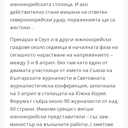
южнокорейската столица. И ако
действително стане мишена на ответен
севернокорейски удар, пораженията ще са
жестоки…
Прекарах в Сеул и в други южнокорейски
градове около седмица в началната фаза на
сегашното нарастване на напрежението –
между 3 и 8 април. Бях там като един от
двамата участници от името на Съюза на
българските журналисти в Световната
журналистическа конференция, започнала
на 3 април в столицата на Южна Корея.
Форумът събра около 90 журналисти от над
60 страни. Имахме срещи с висши
южнокорейски представители – със зам.-
министър на външните работи, с кметове