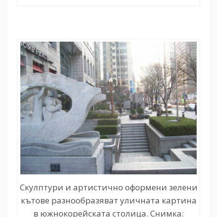
Скулптури и артистично оформени зелени
кътове разнообразяват уличната картина
в южнокорейската столица. Снимка: