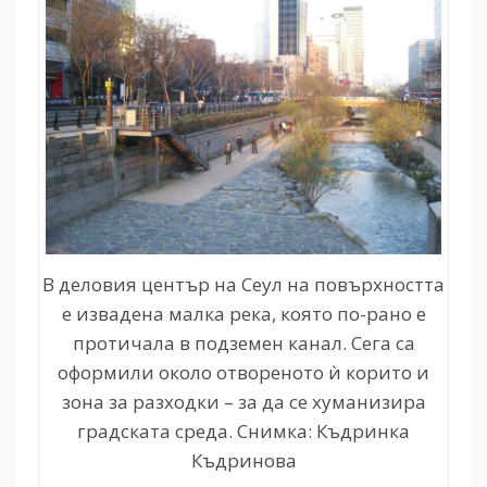
В деловия център на Сеул на повърхността
е извадена малка река, която по-рано е
протичала в подземен канал. Сега са
оформили около отвореното ѝ корито и
зона за разходки – за да се хуманизира
градската среда. Снимка: Къдринка
Къдринова