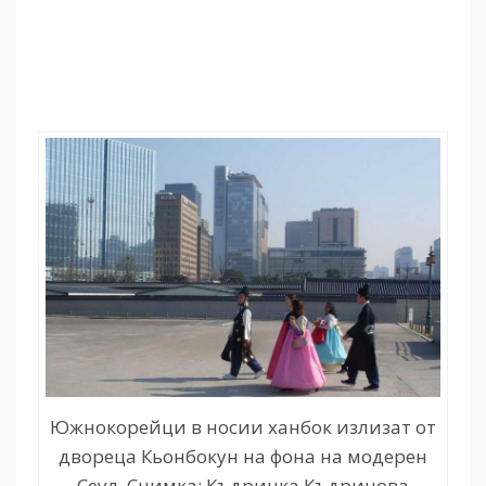
Южнокорейци в носии ханбок излизат от
двореца Кьонбокун на фона на модерен
Сеул. Снимка: Къдринка Къдринова