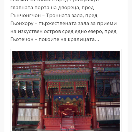
главната порта на двореца, пред
Гънчонгчон – Тронната зала, пред
Гьонхору – тържествената зала за приеми
на изкуствен остров сред едно езеро, пред
Гьотечон – покоите на кралицата…