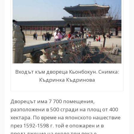
Входът към двореца Кьонбокун. Снимка:
Къдринка Къдринова
Дворецът има 7 700 помещения,
разположени в 500 сгради на площ от 400
хектара. По време на японското нашествие
през 1592-1598 г. той е опожарен и в
продължение на около три века е