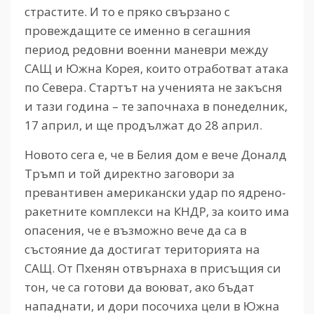
страстите. И то е пряко свързано с
провеждащите се именно в сегашния
период редовни военни маневри между
САЩ и Южна Корея, които отработват атака
по Севера. Стартът на ученията не закъсня
и тази година – те започнаха в понеделник,
17 април, и ще продължат до 28 април.
Новото сега е, че в Белия дом е вече Доналд
Тръмп и той директно заговори за
превантивен американски удар по ядрено-
ракетните комплекси на КНДР, за които има
опасения, че е възможно вече да са в
състояние да достигат територията на
САЩ. От Пхенян отвърнаха в присъщия си
тон, че са готови да воюват, ако бъдат
нападнати, и дори посочиха цели в Южна