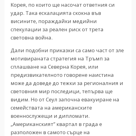
Корея, по които ще насочат ответния си
удар. Така ескалацията скокна във
висините, пораждайки медийни
спекулации за реален риск от трета
световна война.
Дали подобни приказки са само част от зле
мотивираната стратегия на Тръмп за
сплашване на Северна Корея, или
предизвикателното говорене наистина
може да доведе до тежки за регионалния и
световния мир последици, тепърва ще
видим. Но от Сеул започна евакуиране на
семействата на американските
военнослужещи и дипломати.
„Американският” квартал в града е
разположен в самото сърце на