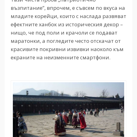
възпитание”, впрочем, е съвсем по вкуса на
младите корейци, които с наслада развяват
ефектните ханбок из историческия декор –
нищо, че под поли и крачоли се подават
маратонки, а погледите често отскачат от
красивите покривни извивки наоколо към
екраните на неизменните смартфони.