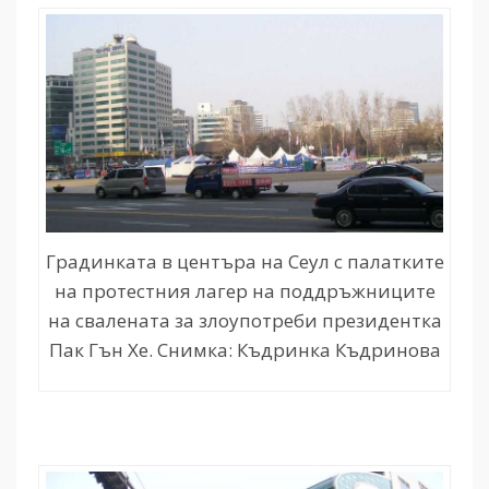
Градинката в центъра на Сеул с палатките
на протестния лагер на поддръжниците
на свалената за злоупотреби президентка
Пак Гън Хе. Снимка: Къдринка Къдринова