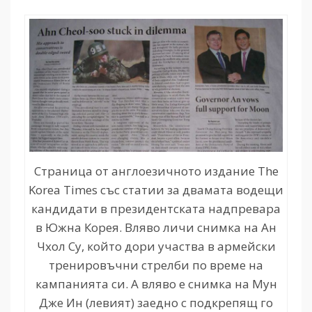
Страница от англоезичното издание The
Korea Times със статии за двамата водещи
кандидати в президентската надпревара
в Южна Корея. Вляво личи снимка на Ан
Чхол Су, който дори участва в армейски
тренировъчни стрелби по време на
кампанията си. А вляво е снимка на Мун
Дже Ин (левият) заедно с подкрепящ го