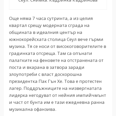
Още няма 7 часа сутринта, а из целия
квартал срещу модерната сграда на
общината в идеалния център на
южнокорейската столица Сеул вече гърми
музика. Тя се носи от високоговорителите в
градинката отсреща. Там са опънати
палатките на феновете на отстранената от
поста и вкарана в затвора заради
злоупотреби с власт доскорошна
президентка Пак Гън Хе. Това е протестен
лагер. Поддръжниците на низвергнатата
лидерка негодуват от нейния импийчмънт
и част от бунта им е тази ежедневна ранна
музикална офанзива.