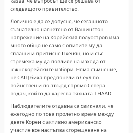
казва, че въпросът ще се решава от
следващото правителство.
Логично е да се допусне, че сегашното
съзнателно нагнетено от Вашингтон
напрежение на Корейския полуостров има
много общо не само с опитите му да
сплаши и притисне Пхенян, но и със
стремежа му да повлияе на изхода от
южнокорейските избори. Няма съмнение,
че САЩ биха предпочели в Сеул по-
войнствен и по-твърд спрямо Севера
водач, който да харесва тяхната THAAD.
Наблюдателите отдавна са свикнали, че
ежегодно по това пролетно време между
двете Кореи с активно американско
участие все настъпва сгорещяване на