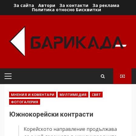
Skip
За сайта
Автори
За контакти
За реклама
Политика относно Бисквитки
to
content
Primary
Menu
МНЕНИЯ И КОМЕНТАРИ
МУЛТИМЕДИЯ
СВЯТ
ФОТОГАЛЕРИЯ
Южнокорейски контрасти
Корейското направление продължава