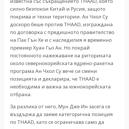
известна със съкращението THAAD, която
силно безпокои Китай и Русия, защото
покрива и техни територии. Ан Чхол Су
доскоро беше против THAAD, изграждана
по договорка с предишното правителство
на Пак Гън Хе и с наследилия я временно
премиер Хуан Гьо Ан. Но покрай
постоянното нажежаване на риториката
около севернокорейската ядрено-ракетна
програма Ан Чхол Су вече си смени
позицията и декларира, че THAAD е
необходима и важна за южнокорейската
отбрана.
За разлика от него, Мун Дже Ин засега се
въздържа да заеме категорична позиция
по THAAD, като се ограничава само да