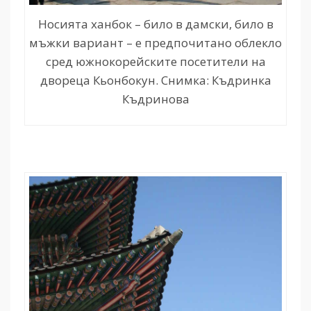
Носията ханбок – било в дамски, било в
мъжки вариант – е предпочитано облекло
сред южнокорейските посетители на
двореца Кьонбокун. Снимка: Къдринка
Къдринова