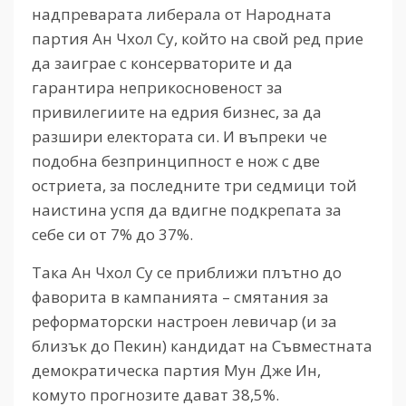
надпреварата либерала от Народната
партия Ан Чхол Су, който на свой ред прие
да заиграе с консерваторите и да
гарантира неприкосновеност за
привилегиите на едрия бизнес, за да
разшири електората си. И въпреки че
подобна безпринципност е нож с две
остриета, за последните три седмици той
наистина успя да вдигне подкрепата за
себе си от 7% до 37%.
Така Ан Чхол Су се приближи плътно до
фаворита в кампанията – смятания за
реформаторски настроен левичар (и за
близък до Пекин) кандидат на Съвместната
демократическа партия Мун Дже Ин,
комуто прогнозите дават 38,5%.