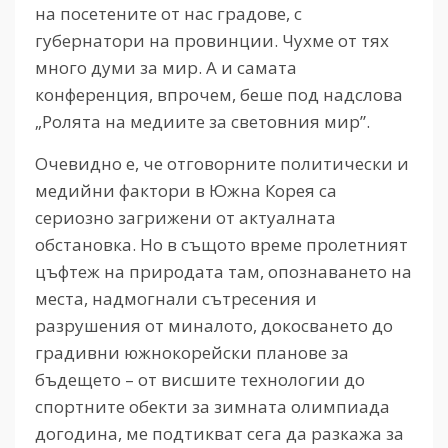
на посетените от нас градове, с
губернатори на провинции. Чухме от тях
много думи за мир. А и самата
конференция, впрочем, беше под надслова
„Ролята на медиите за световния мир”.
Очевидно е, че отговорните политически и
медийни фактори в Южна Корея са
сериозно загрижени от актуалната
обстановка. Но в същото време пролетният
цъфтеж на природата там, опознаването на
места, надмогнали сътресения и
разрушения от миналото, докосването до
градивни южнокорейски планове за
бъдещето – от висшите технологии до
спортните обекти за зимната олимпиада
догодина, ме подтикват сега да разкажа за