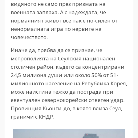
видяното не само през призмата на
военната заплаха. А с надеждата, че
нормалният живот все пак е по-силен от
ненормалната игра по нервите на
човечеството.
Иначе да, трябва да се признае, че
метрополията на Сеулския национален
столичен район, където са концентрирани
24,5 милиона души или около 50% от 51-
милионното население на Република Корея,
може наистина тежко да пострада при
евентуален севернокорейски ответен удар.
Провинция Кьонги-до, в която влиза Сеул,
граничи с КНДР.