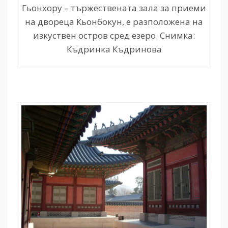
Гьонхору – тържествената зала за приеми
на двореца Кьонбокун, е разположена на
изкуствен остров сред езеро. Снимка:
Къдринка Къдринова