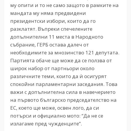
му опити и то не само защото в рамките на
мандата му няма предвидени
президентски избори, които да го
разклатят. Въпреки спечелените
допълнителни 11 места в Народното
събрание, ГЕРБ остава далеч от
необходимите за мнозинство 121 депутата.
Партията обаче ще може да се ползва от
широк набор от партньори около
различните теми, които да ѝ осигурят
спокойни парламентарни заседания. Това
важи с допълнителна сила в навечерието
на първото българско председателство на
ЕС, което ще може, освен лого, да си
потърси и официално мото: “Да не се
излагаме пред чужденците”.