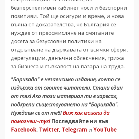
безперспективен кабинет носи и безспорни
позитиви. Той ще осигури и време, и нова
вълна от доказателства, че България се
нуждае от преосмисляне на смятаните
досега за безусловни политики на
отдръпване на държавата от всички сфери,
дерегулации, данъчни облекчения, грижа
за бизнеса и гъвкавост на пазара на труда.
"Барикада" е независимо издание, което се
издържа от своите читатели. Стани един
от тях! Ако този материал ти е харесал,
подкрепи съществуването на "Барикада".
Нуждаем се от теб!
Виж как можеш да
помогнеш–тук!
Последвайте ни във
Facebook
,
Twitter
,
Telegram
и
YouTube