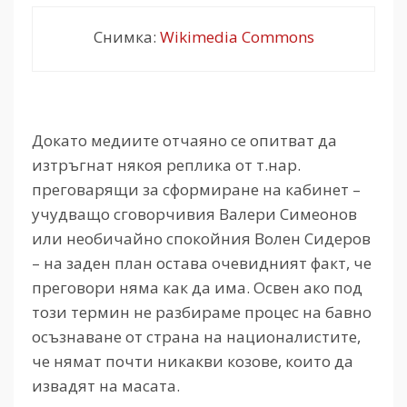
Снимка:
Wikimedia Commons
Докато медиите отчаяно се опитват да
изтръгнат някоя реплика от т.нар.
преговарящи за сформиране на кабинет –
учудващо сговорчивия Валери Симеонов
или необичайно спокойния Волен Сидеров
– на заден план остава очевидният факт, че
преговори няма как да има. Освен ако под
този термин не разбираме процес на бавно
осъзнаване от страна на националистите,
че нямат почти никакви козове, които да
извадят на масата.