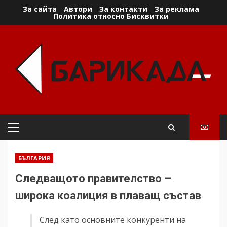
Skip
За сайта
Автори
За контакти
За реклама
Политика относно Бисквитки
to
content
Primary
Menu
БЪЛГАРИЯ
Следващото правителство –
широка коалиция в плаващ състав
След като основните конкуренти на