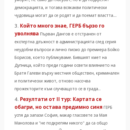
демокрацията, и тогава всякакви политически
чудовища могат да се родят и да поемат властта....
Който много знае, ГЕРБ бързо го
уволнява
Първан Дангов е отстранен от
експертна длъжност в администрацията след серия
неудобни въпроси и лично писмо до премиера Бойко
Борисов, което публикуваме. Бившият кмет на
Дупница, който преди години освети влиянието на
Братя Галеви върху местния обществен, криминален
и политически живот, отново насочва
прожекторите към случващото се в града...
Резултати от II тур: Картата се
обагри, но остава предимно синя
ГЕРБ
успя да запази София, макар гласовете за Мая
Манолова и "не подкрепям никого" да са общо