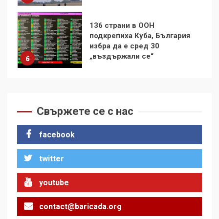
Удължаването на „Чат
контрола“ в ЕС е обида за
демокрацията
7
За 100-годишнината на
Фидел Кастро – изкачване
на Черни връх по неговите
Свържете се с нас
стъпки от 1972 г.
1
facebook
twitter
Цената на войната
2
youtube
contact@baricada.org
Аз съм изследовател на