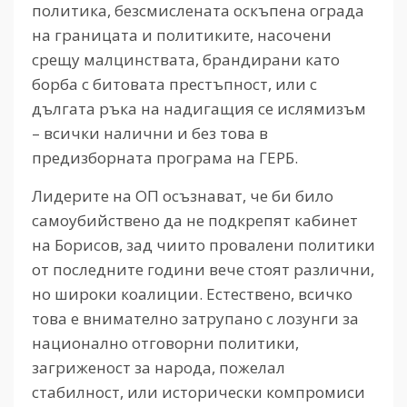
политика, безсмислената оскъпена ограда
на границата и политиките, насочени
срещу малцинствата, брандирани като
борба с битовата престъпност, или с
дългата ръка на надигащия се ислямизъм
– всички налични и без това в
предизборната програма на ГЕРБ.
Лидерите на ОП осъзнават, че би било
самоубийствено да не подкрепят кабинет
на Борисов, зад чиито провалени политики
от последните години вече стоят различни,
но широки коалиции. Естествено, всичко
това е внимателно затрупано с лозунги за
национално отговорни политики,
загриженост за народа, пожелал
стабилност, или исторически компромиси