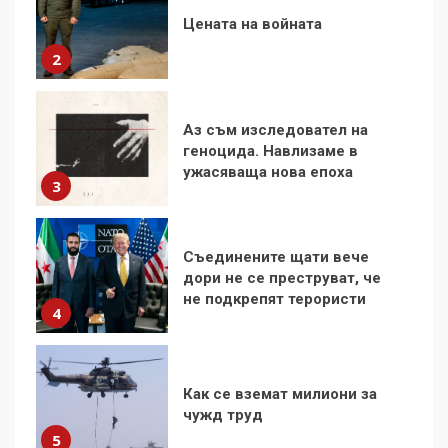
Аз съм изследовател на
геноцида. Навлизаме в
ужасяваща нова епоха
3
Съединените щати вече
дори не се преструват, че
не подкрепят терористи
4
Как се вземат милиони за
чужд труд
5
136 страни в ООН
подкрепиха Куба, България
избра да е сред 30
„въздържали се“
6