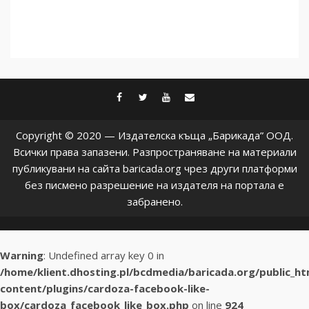
facebook
twitter
youtube
contact@baric
Copyright © 2020 — Издателска къща „Барикада” ООД.
Всички права запазени. Разпространяване на материали
публикувани на сайта baricada.org чрез други платформи
без писмено разрешение на издателя на портала е
забранено.
Warning
: Undefined array key 0 in
/home/klient.dhosting.pl/bcdmedia/baricada.org/public_h
content/plugins/cardoza-facebook-like-
box/cardoza_facebook_like_box.php
on line
924