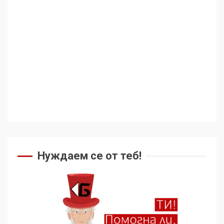
Аз съм изследовател на
геноцида. Навлизаме в
ужасяваща нова епоха
3
Съединените щати вече
дори не се преструват, че
не подкрепят терористи
4
Как се вземат милиони за
чужд труд
Нуждаем се от теб!
5
136 страни в ООН
подкрепиха Куба, България
избра да е сред 30
„въздържали се“
6