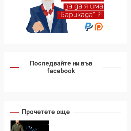
Удължаването на „Чат
контрола“ в ЕС е обида за
демокрацията
7
За 100-годишнината на
Фидел Кастро – изкачване
Последвайте ни във
на Черни връх по неговите
facebook
стъпки от 1972 г.
1
Цената на войната
2
Прочетете още