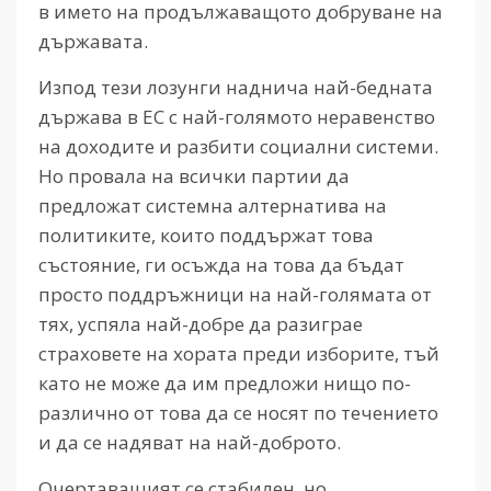
в името на продължаващото добруване на
държавата.
Изпод тези лозунги наднича най-бедната
държава в ЕС с най-голямото неравенство
на доходите и разбити социални системи.
Но провала на всички партии да
предложат системна алтернатива на
политиките, които поддържат това
състояние, ги осъжда на това да бъдат
просто поддръжници на най-голямата от
тях, успяла най-добре да разиграе
страховете на хората преди изборите, тъй
като не може да им предложи нищо по-
различно от това да се носят по течението
и да се надяват на най-доброто.
Очертаващият се стабилен, но