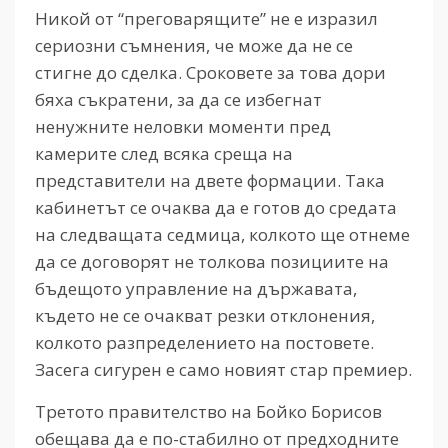
Никой от “преговарящите” не е изразил
сериозни съмнения, че може да не се
стигне до сделка. Сроковете за това дори
бяха съкратени, за да се избегнат
ненужните неловки моменти пред
камерите след всяка среща на
представители на двете формации. Така
кабинетът се очаква да е готов до средата
на следващата седмица, колкото ще отнеме
да се договорят не толкова позициите на
бъдещото управление на държавата,
където не се очакват резки отклонения,
колкото разпределението на постовете.
Засега сигурен е само новият стар премиер.
Третото правителство на Бойко Борисов
обещава да е по-стабилно от предходните