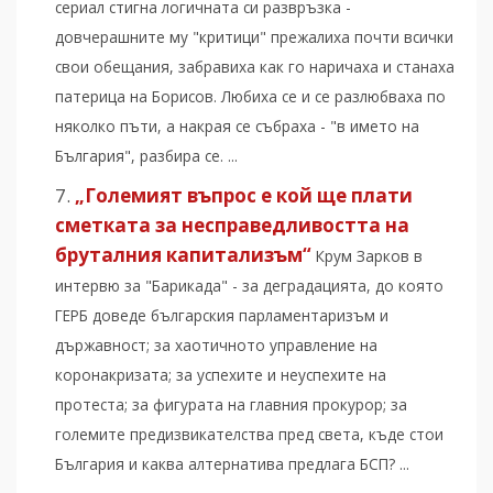
сериал стигна логичната си развръзка -
довчерашните му "критици" прежалиха почти всички
свои обещания, забравиха как го наричаха и станаха
патерица на Борисов. Любиха се и се разлюбваха по
няколко пъти, а накрая се събраха - "в името на
България", разбира се. ...
„Големият въпрос е кой ще плати
сметката за несправедливостта на
бруталния капитализъм“
Крум Зарков в
интервю за "Барикада" - за деградацията, до която
ГЕРБ доведе българския парламентаризъм и
държавност; за хаотичното управление на
коронакризата; за успехите и неуспехите на
протеста; за фигурата на главния прокурор; за
големите предизвикателства пред света, къде стои
България и каква алтернатива предлага БСП? ...