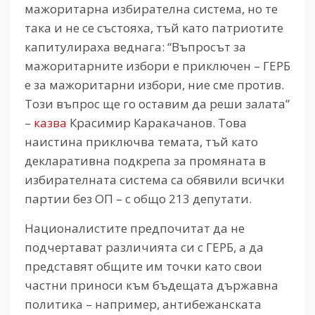
мажоритарна избирателна система, но те
така и не се състояха, тъй като патриотите
капитулираха веднага: “Въпросът за
мажоритарните избори е приключен – ГЕРБ
е за мажоритарни избори, ние сме против.
Този въпрос ще го оставим да реши залата”
–
казва
Красимир Каракачанов. Това
наистина приключва темата, тъй като
декларативна подкрепа за промяната в
избирателната система са обявили всички
партии без ОП – с общо 213 депутати.
Националистите предпочитат да не
подчертават различията си с ГЕРБ, а да
представят общите им точки като свои
частни приноси към бъдещата държавна
политика – например, антибежанската