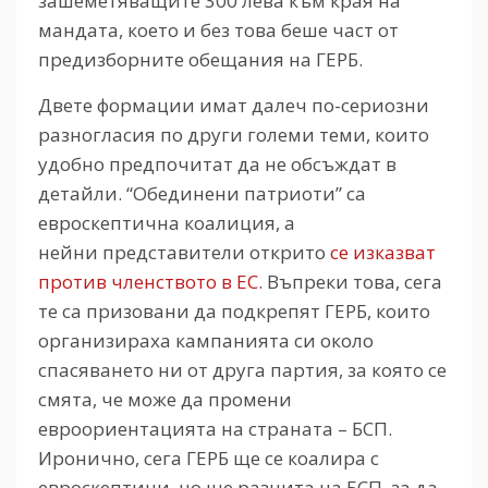
зашеметяващите 300 лева към края на
мандата, което и без това беше част от
предизборните обещания на ГЕРБ.
Двете формации имат далеч по-сериозни
разногласия по други големи теми, които
удобно предпочитат да не обсъждат в
детайли. “Обединени патриоти” са
евроскептична коалиция, а
нейни представители открито
се изказват
против членството в ЕС
. Въпреки това, сега
те са призовани да подкрепят ГЕРБ, които
организираха кампанията си около
спасяването ни от друга партия, за която се
смята, че може да промени
евроориентацията на страната – БСП.
Иронично, сега ГЕРБ ще се коалира с
евроскептици, но ще разчита на БСП, за да