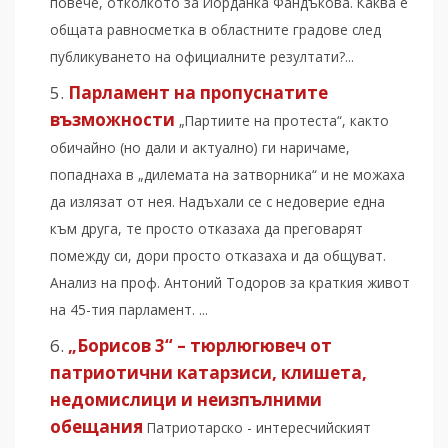
повече, отколкото за Йорданка Фандъкова. Каква е
общата равносметка в областните градове след
публикуването на официалните резултати?...
Парламент на пропуснатите
възможности
„Партиите на протеста“, както
обичайно (но дали и актуално) ги наричаме,
попаднаха в „дилемата на затворника“ и не можаха
да излязат от нея. Надъхали се с недоверие една
към друга, те просто отказаха да преговарят
помежду си, дори просто отказаха и да общуват.
Анализ на проф. Антоний Тодоров за краткия живот
на 45-тия парламент. ...
„Борисов 3“ – тюрлюгювеч от
патриотични катарзиси, клишета,
недомислици и неизпълними
обещания
Патриотарско - интересчийският