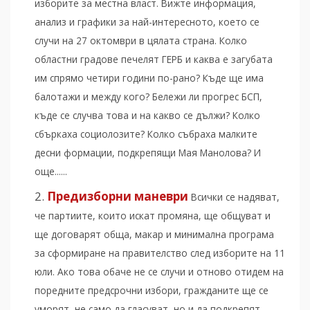
изборите за местна власт. Вижте информация,
анализ и графики за най-интересното, което се
случи на 27 октомври в цялата страна. Колко
областни градове печелят ГЕРБ и каква е загубата
им спрямо четири години по-рано? Къде ще има
балотажи и между кого? Бележи ли прогрес БСП,
къде се случва това и на какво се дължи? Колко
сбъркаха социолозите? Колко събраха малките
десни формации, подкрепящи Мая Манолова? И
още......
Предизборни маневри
Всички се надяват,
че партиите, които искат промяна, ще общуват и
ще договарят обща, макар и минимална програма
за сформиране на правителство след изборите на 11
юли. Ако това обаче не се случи и отново отидем на
поредните предсрочни избори, гражданите ще се
уморят, не само да гласуват, но и да подкрепят