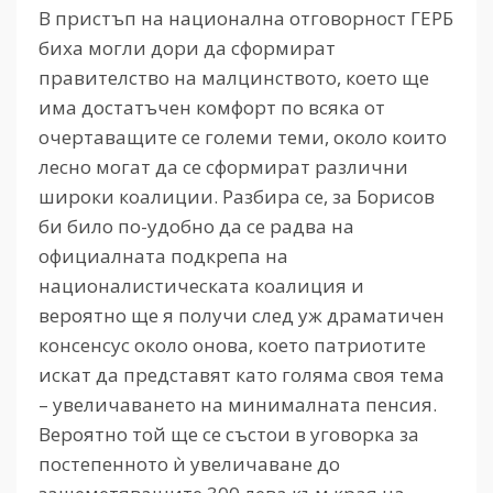
В пристъп на национална отговорност ГЕРБ
биха могли дори да сформират
правителство на малцинството, което ще
има достатъчен комфорт по всяка от
очертаващите се големи теми, около които
лесно могат да се сформират различни
широки коалиции. Разбира се, за Борисов
би било по-удобно да се радва на
официалната подкрепа на
националистическата коалиция и
вероятно ще я получи след уж драматичен
консенсус около онова, което патриотите
искат да представят като голяма своя тема
– увеличаването на минималната пенсия.
Вероятно той ще се състои в уговорка за
постепенното ѝ увеличаване до