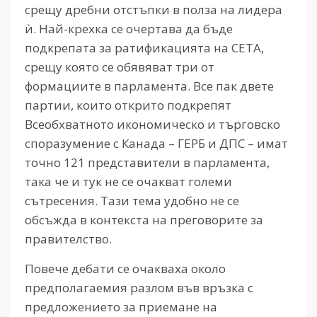
срещу дребни отстъпки в полза на лидера
ѝ. Най-крехка се очертава да бъде
подкрепата за ратификацията на СЕТА,
срещу която се обявяват три от
формациите в парламента. Все пак двете
партии, които открито подкрепят
Всеобхватното икономическо и търговско
споразумение с Канада – ГЕРБ и ДПС – имат
точно 121 представители в парламента,
така че и тук не се очакват големи
сътресения. Тази тема удобно не се
обсъжда в контекста на преговорите за
правителство.
Повече дебати се очакваха около
предполагаемия разлом във връзка с
предложението за приемане на