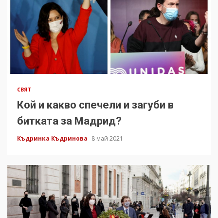
СВЯТ
Кой и какво спечели и загуби в
битката за Мадрид?
Къдринка Къдринова
8 май 2021