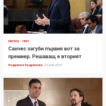
ЕВРОПА
СВЯТ
Санчес загуби първия вот за
премиер. Решаващ е вторият
Къдринка Къдринова
23 юли 2019