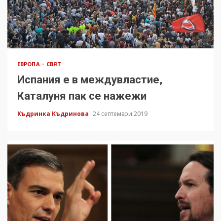
ЕВРОПА
СВЯТ
Испания е в междувластие,
Каталуня пак се нажежи
Къдринка Къдринова
24 септември 2019