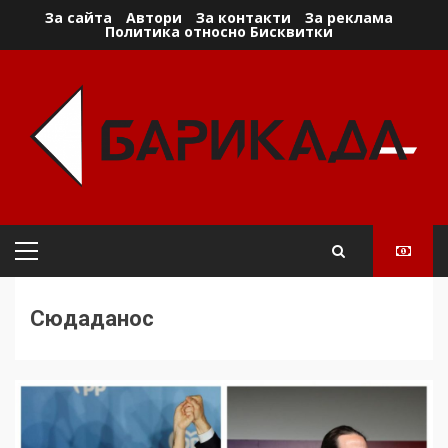
Skip
За сайта
Автори
За контакти
За реклама
Политика относно Бисквитки
to
content
Primary
Menu
Сюдаданос