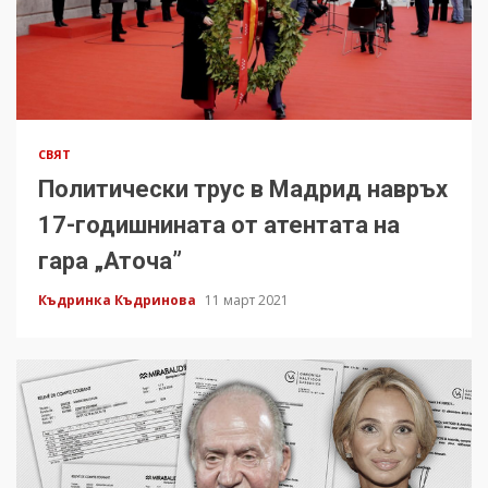
СВЯТ
Политически трус в Мадрид навръх
17-годишнината от атентата на
гара „Аточа”
Къдринка Къдринова
11 март 2021