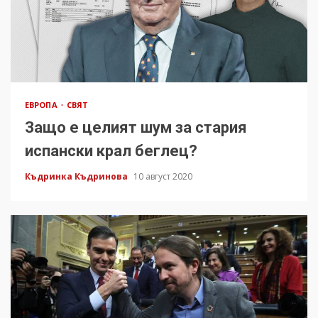
ЕВРОПА
СВЯТ
Защо е целият шум за стария
испански крал беглец?
Къдринка Къдринова
10 август 2020