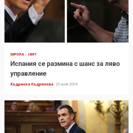
ЕВРОПА
СВЯТ
Испания се размина с шанс за ляво
управление
Къдринка Къдринова
25 юли 2019