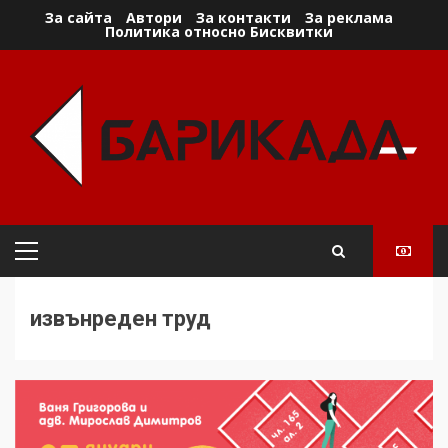
Skip
За сайта
Автори
За контакти
За реклама
Политика относно Бисквитки
to
content
Primary
Menu
извънреден труд