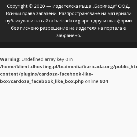
Copyright © 2020 — Издателска къща „Барикада” ООД.
Всички права запазени. Разпространяване на материали
публикувани на сайта baricada.org чрез други платформи
без писмено разрешение на издателя на портала е
забранено.
Warning
: Undefined array key 0 in
/home/klient.dhosting.pl/bcdmedia/baricada.org/public_h
content/plugins/cardoza-facebook-like-
box/cardoza_facebook_like_box.php
on line
924