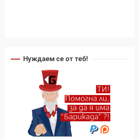
Съединените щати вече
дори не се преструват, че
не подкрепят терористи
4
Как се вземат милиони за
чужд труд
Нуждаем се от теб!
5
136 страни в ООН
подкрепиха Куба, България
избра да е сред 30
„въздържали се“
6
Удължаването на „Чат
контрола“ в ЕС е обида за
демокрацията