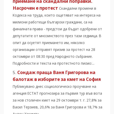
приемане на скандални поправки.
Насрочен е протест
Скандални промени в
Кодекса на труда, които ощетяват на интереса на
милиони работещи български граждани, са на
финалната права - предстои да бъдат одобрени от
депутатите от мнозинството през тази седмица. В
опит да осуетят приемането им, няколко
организации отправят призив за протест на 28
октомври от 08:30 пред Народното събрание.
Подробности и текста на протестното писмо:...
Сондаж праща Ваня Григорова на
балотаж в изборите за кмет на София
Публикувано днес социологическо проучване на
агенция ЕСТАТ прогнозира за първия тур във вота
за нов столичен кмет на 29 октомври т. г. 27,8% за
Васил Терзиев, 20,6% за Ваня Григорова и 18,7% за
Антон Хекимян...