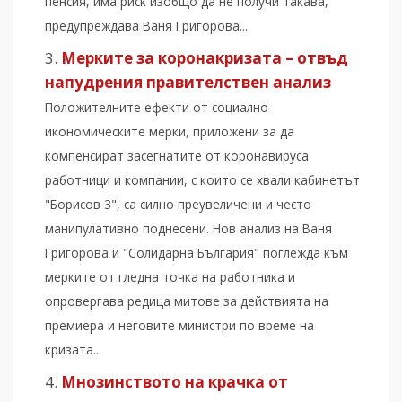
пенсия, има риск изобщо да не получи такава,
предупреждава Ваня Григорова...
Мерките за коронакризата – отвъд
напудрения правителствен анализ
Положителните ефекти от социално-
икономическите мерки, приложени за да
компенсират засегнатите от коронавируса
работници и компании, с които се хвали кабинетът
"Борисов 3", са силно преувеличени и често
манипулативно поднесени. Нов анализ на Ваня
Григорова и "Солидарна България" поглежда към
мерките от гледна точка на работника и
опровергава редица митове за действията на
премиера и неговите министри по време на
кризата...
Мнозинството на крачка от