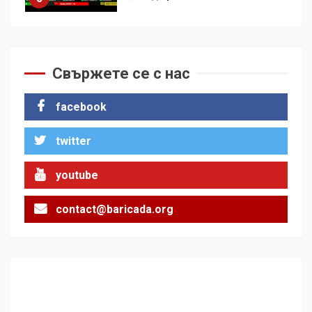
За 100-годишнината на
Фидел Кастро – изкачване
на Черни връх по неговите
Свържете се с нас
стъпки от 1972 г.
1
facebook
twitter
Цената на войната
2
youtube
contact@baricada.org
Аз съм изследовател на
геноцида. Навлизаме в
ужасяваща нова епоха
3