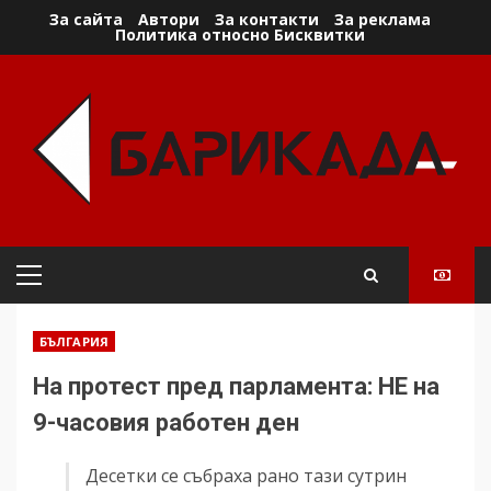
Skip
За сайта
Автори
За контакти
За реклама
Политика относно Бисквитки
to
content
Primary
Menu
БЪЛГАРИЯ
На протест пред парламента: НЕ на
9-часовия работен ден
Десетки се събраха рано тази сутрин