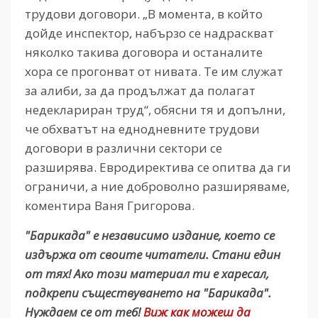
трудови договори. „В момента, в който
дойде инспектор, набързо се надраскват
няколко такива договора и останалите
хора се прогонват от нивата. Те им служат
за алиби, за да продължат да полагат
недеклариран труд“, обясни тя и допълни,
че обхватът на еднодневните трудови
договори в различни сектори се
разширява. Евродиректива се опитва да ги
ограничи, а ние доброволно разширяваме,
коментира Ваня Григорова.
"Барикада" е независимо издание, което се
издържа от своите читатели. Стани един
от тях! Ако този материал ти е харесал,
подкрепи съществуването на "Барикада".
Нуждаем се от теб!
Виж как можеш да