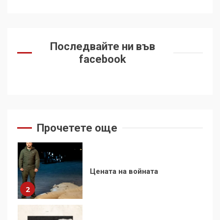
7
За 100-годишнината на
Фидел Кастро – изкачване
Последвайте ни във
на Черни връх по неговите
facebook
стъпки от 1972 г.
1
Цената на войната
2
Прочетете още
Аз съм изследовател на
геноцида. Навлизаме в
ужасяваща нова епоха
3