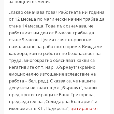
за нощните смени.
„Какво означава това? Работната ни година
от 12 месеца по магически начин трябва да
стане 14 месеца. Това пък означава, че
работният ни ден от 8-часов трябва да
стане 9-часов. Целият свят върви към
намаляване на работното време. Виждаме
как хора, които работят по безопасност на
труда, многократно обясняват какви са
негативите от т. нар. „бърнаут“ (крайно
емоционално изтощение вследствие на
работа – бел. ред.). Оказва се, че нашите
депутати не знаят що е „бърнаут“, заяви
пред протестиращите Ваня Григорова,
председател на „Солидарна България“ и
икономист в КТ „Подкрепа“,
цитирана от