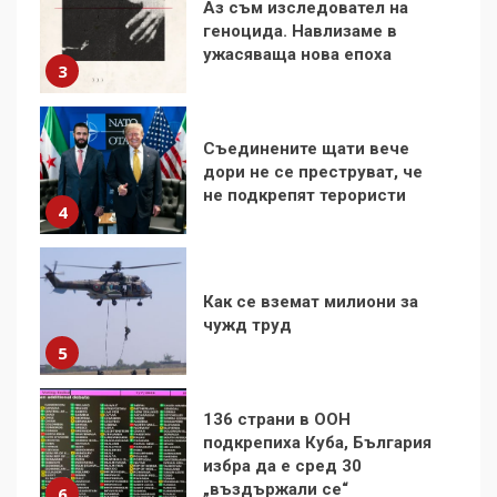
Съединените щати вече
дори не се преструват, че
не подкрепят терористи
4
Как се вземат милиони за
чужд труд
5
136 страни в ООН
подкрепиха Куба, България
избра да е сред 30
„въздържали се“
6
Удължаването на „Чат
контрола“ в ЕС е обида за
демокрацията
7