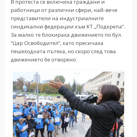
В протеста се включиха граждани и
работници от различни сфери, най-вече
представители на индустриалните
синдикални федерации към КТ „Подкрепа“.
За малко те блокираха движението по бул.
“Цар Освободител“, като пресичаха
пешеходната пътека, но скоро след това
движението бе отворено.