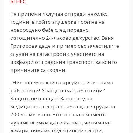
БГНЕС
.
Тя припомни случая отпреди няколко
години, в който акушерка посегна на
новородено бебе след поредно
изтощително 24-часово дежурство. Ваня
Григорова даде и пример със зачестилите
случаи на катастрофи с участието на
шофьори от градския транспорт, за които
причините са сходни.
„Ние знаем какви са аргументите – няма
работници! А защо няма работници?
Защото не плащат! Защото една
медицинска сестра трябва да се труди за
700 лв. месечно. Ето за това в момента
чуваме всички да се жалват, че нямаме
лекари, нямаме медицински сестри,