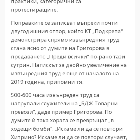
практики, категорични са
протестиращите.
Поправките се записват въпреки почти
двугодишния отпор, който КТ „Подкрепа“
демонстрира спрямо извънредния труд,
стана ясно от думите на Григорова в
предаването „Преди всички“ по-рано тази
сутрин. Натискът за двойно увеличение на
извънредния труд е още от началото на
2019 година, припомни тя.
500-600 часа извънреден труд са
натрупали служители на „БДЖ Товарни
превози“, даде пример Григорова. По
думите ѝ така хората се превръщат „в
ходещи бомби“. „Искаме ли да се повтори
Хитрино? Искаме ли да се повтори случаят,