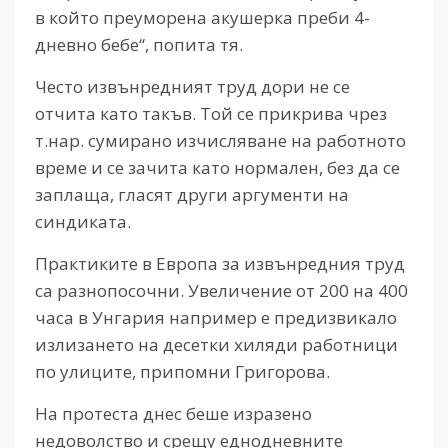
в който преуморена акушерка преби 4-
дневно бебе“, попита тя.
Често извънредният труд дори не се
отчита като такъв. Той се прикрива чрез
т.нар. сумирано изчисляване на работното
време и се зачита като нормален, без да се
заплаща, гласят други аргументи на
синдиката.
Практиките в Европа за извънредния труд
са разнопосочни. Увеличение от 200 на 400
часа в Унгария например е предизвикало
излизането на десетки хиляди работници
по улиците, припомни Григорова.
На протеста днес беше изразено
недоволство и срещу еднодневните