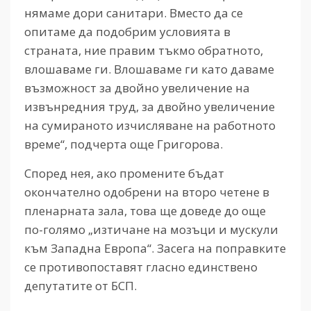
нямаме дори санитари. Вместо да се
опитаме да подобрим условията в
страната, ние правим тъкмо обратното,
влошаваме ги. Влошаваме ги като даваме
възможност за двойно увеличение на
извънредния труд, за двойно увеличение
на сумираното изчисляване на работното
време“, подчерта още Григорова.
Според нея, ако промените бъдат
окончателно одобрени на второ четене в
пленарната зала, това ще доведе до още
по-голямо „изтичане на мозъци и мускули
към Западна Европа“. Засега на поправките
се противопоставят гласно единствено
депутатите от БСП.