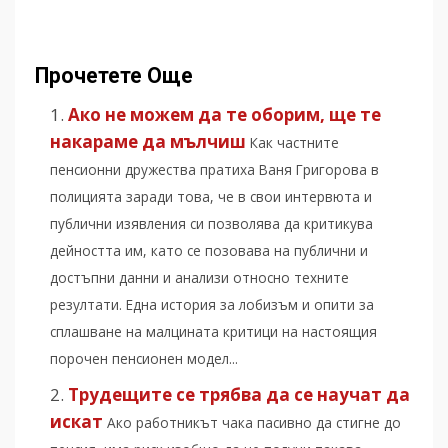
Прочетете Още
Ако не можем да те оборим, ще те
накараме да мълчиш
Как частните
пенсионни дружества пратиха Ваня Григорова в
полицията заради това, че в свои интервюта и
публични изявления си позволява да критикува
дейността им, като се позовава на публични и
достъпни данни и анализи относно техните
резултати. Една история за лобизъм и опити за
сплашване на малцината критици на настоящия
порочен пенсионен модел...
Трудещите се трябва да се научат да
искат
Ако работникът чака пасивно да стигне до