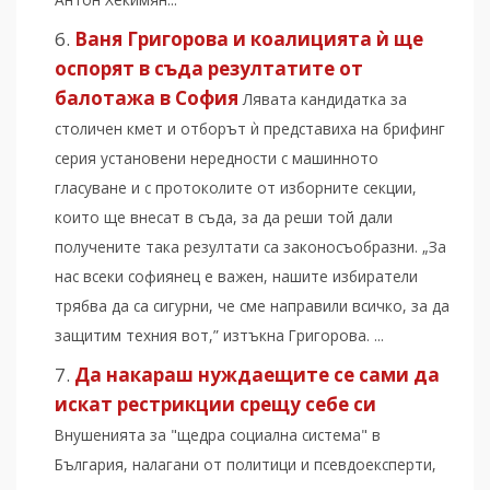
Ваня Григорова и коалицията ѝ ще
оспорят в съда резултатите от
балотажа в София
Лявата кандидатка за
столичен кмет и отборът ѝ представиха на брифинг
серия установени нередности с машинното
гласуване и с протоколите от изборните секции,
които ще внесат в съда, за да реши той дали
получените така резултати са законосъобразни. „За
нас всеки софиянец е важен, нашите избиратели
трябва да са сигурни, че сме направили всичко, за да
защитим техния вот,” изтъкна Григорова. ...
Да накараш нуждаещите се сами да
искат рестрикции срещу себе си
Внушенията за "щедра социална система" в
България, налагани от политици и псевдоексперти,