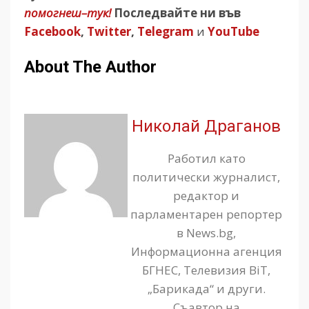
помогнеш–тук!
Последвайте ни във
Facebook
,
Twitter
,
Telegram
и
YouTube
About The Author
Николай Драганов
Работил като
политически журналист,
редактор и
парламентарен репортер
в News.bg,
Информационна агенция
БГНЕС, Телевизия BiT,
„Барикада“ и други.
Съавтор на