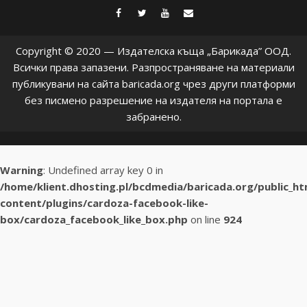
facebook
twitter
youtube
contact@baric
Copyright © 2020 — Издателска къща „Барикада” ООД.
Всички права запазени. Разпространяване на материали
публикувани на сайта baricada.org чрез други платформи
без писмено разрешение на издателя на портала е
забранено.
Warning
: Undefined array key 0 in
/home/klient.dhosting.pl/bcdmedia/baricada.org/public_h
content/plugins/cardoza-facebook-like-
box/cardoza_facebook_like_box.php
on line
924