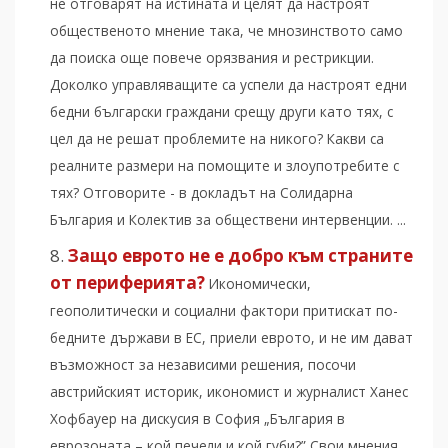
не отговарят на истината и целят да настроят
общественото мнение така, че мнозинството само
да поиска още повече орязвания и рестрикции.
Доколко управляващите са успели да настроят едни
бедни български граждани срещу други като тях, с
цел да не решат проблемите на никого? Какви са
реалните размери на помощите и злоупотребите с
тях? Отговорите - в докладът на Солидарна
България и Колектив за обществени интервенции. ...
Защо еврото не е добро към страните
от периферията?
Икономически,
геополитически и социални фактори притискат по-
бедните държави в ЕС, приели еврото, и не им дават
възможност за независими решения, посочи
австрийският историк, икономист и журналист Ханес
Хофбауер на дискусия в София „България в
еврозоната – кой печели и кой губи?” Свои мнения