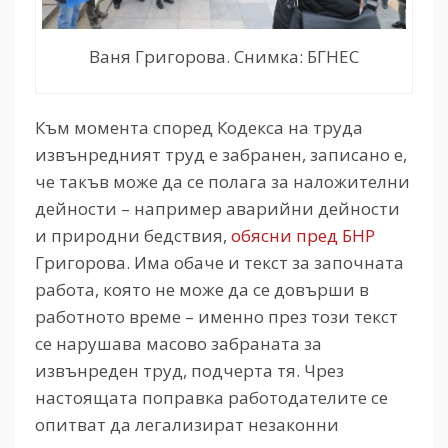
Ваня Григорова. Снимка: БГНЕС
Към момента според Кодекса на труда
извънредният труд е забранен, записано е,
че такъв може да се полага за наложителни
дейности – например аварийни дейности
и природни бедствия,
обясни пред БНР
Григорова. Има обаче и текст за започната
работа, която не може да се довърши в
работното време – именно през този текст
се нарушава масово забраната за
извънреден труд, подчерта тя. Чрез
настоящата поправка работодателите се
опитват да легализират незаконни