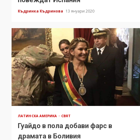
Къдринка Къдринова
13 януари 2020
ЛАТИНСКА АМЕРИКА
СВЯТ
Гуайдо в пола добави фарс в
драмата в Боливия