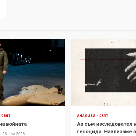
СВЯТ
АНАЛИЗИ
СВЯТ
на войната
Аз съм изследовател 
геноцида. Навлизаме 
А
26 юли 2026