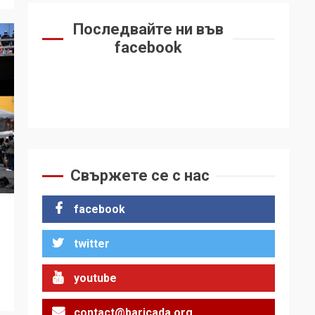
Последвайте ни във
facebook
Свържете се с нас
facebook
twitter
youtube
contact@baricada.org