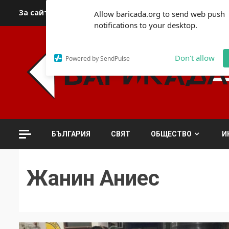
Skip
За сайта
Автори
За контакти
За реклама
Полит
Allow baricada.org to send web push
to
notifications to your desktop.
content
Don't allow
Powered by SendPulse
БЪЛГАРИЯ
СВЯТ
ОБЩЕСТВО
И
Жанин Аниес