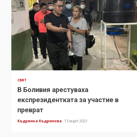
СВЯТ
В Боливия арестуваха
експрезидентката за участие в
преврат
Къдринка Къдринова
13 март 2021