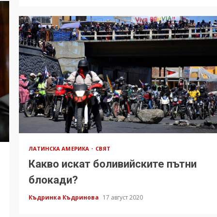
ЛАТИНСКА АМЕРИКА
СВЯТ
Какво искат боливийските пътни
блокади?
Къдринка Къдринова
17 август 2020