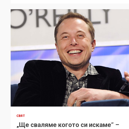
СВЯТ
„Ще сваляме когото си искаме“ –