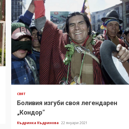
СВЯТ
Боливия изгуби своя легендарен
„Кондор”
Къдринка Къдринова
22 януари 2021