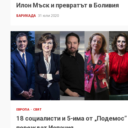
Илон Мъск и превратът в Боливия
БАРИКАДА
31 юли 2020
ЕВРОПА
СВЯТ
18 социалисти и 5-има от „Подемос”
повеждат Испания