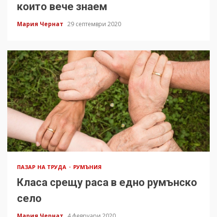
които вече знаем
Мария Чернат
29 септември 2020
ПАЗАР НА ТРУДА
РУМЪНИЯ
Класа срещу раса в едно румънско
село
Мария Чернат
4 февруари 2020