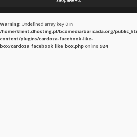
забранено.
Warning
: Undefined array key 0 in
/home/klient.dhosting.pl/bcdmedia/baricada.org/public_h
content/plugins/cardoza-facebook-like-
box/cardoza_facebook_like_box.php
on line
924