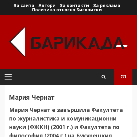
Skip
За сайта
Автори
За контакти
За реклама
Политика относно Бисквитки
to
content
Primary
Menu
Мария Чернат
Мария Чернат е завършила Факултета
по журналистика и комуникационни
науки (ФЖКН) (2001 г.) и Факултета по
философия (2004 г.) на Букурещкия