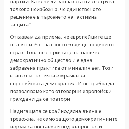
партии. Като че ли заплахата ни се струва
толкова неизбежна, че единственото
решение е в търсенето на „активна
защита“.
Отказвам да приема, че европейците ще
правят избор за своето бъдеще, водени от
страх. Това не е присъщо на нашето
демократично общество и е една
забравена практика от миналия век. Този
етап от историята е мрачен за
европейската демокрация. И не трябва да
позволяваме като отговорни европейски
граждани да се повтори.
Надигащата се крайнодясна вълна е
тревожна, не само защото демократичните
норми са поставени под въпрос, но и