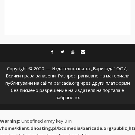
facebook
twitter
youtube
contact@baric
Copyright © 2020 — Издателска къща „Барикада” ООД.
Всички права запазени. Разпространяване на материали
публикувани на сайта baricada.org чрез други платформи
без писмено разрешение на издателя на портала е
забранено.
Warning
: Undefined array key 0 in
/home/klient.dhosting.pl/bcdmedia/baricada.org/public_h