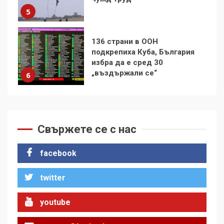
избра да е сред 30
„въздържали се“
6
Удължаването на „Чат
контрола“ в ЕС е обида за
демокрацията
7
За 100-годишнината на
Фидел Кастро – изкачване
Свържете се с нас
на Черни връх по неговите
стъпки от 1972 г.
1
facebook
twitter
Цената на войната
youtube
2