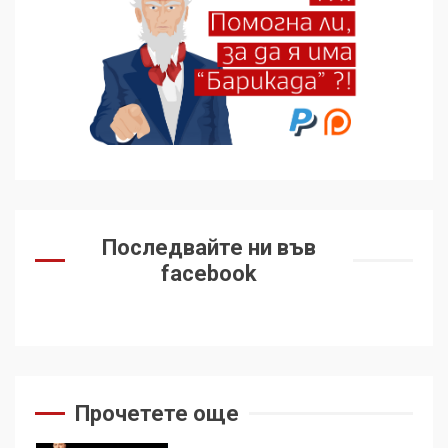
избра да е сред 30
„въздържали се“
6
Удължаването на „Чат
контрола“ в ЕС е обида за
демокрацията
7
За 100-годишнината на
Фидел Кастро – изкачване
Последвайте ни във
на Черни връх по неговите
facebook
стъпки от 1972 г.
1
Цената на войната
Прочетете още
2