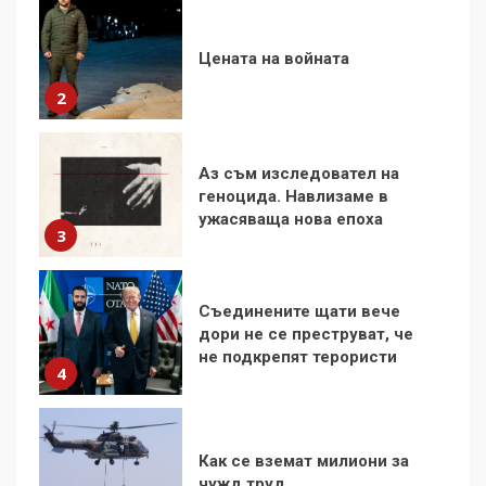
Аз съм изследовател на
геноцида. Навлизаме в
ужасяваща нова епоха
3
Съединените щати вече
дори не се преструват, че
не подкрепят терористи
4
Как се вземат милиони за
чужд труд
5
136 страни в ООН
подкрепиха Куба, България