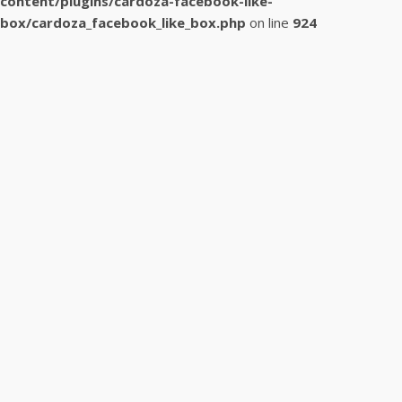
content/plugins/cardoza-facebook-like-
box/cardoza_facebook_like_box.php
on line
924