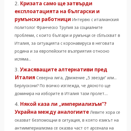
Кризата само ще затвърди
експлоатацията на български и
румънски работници
Интервю с италианския
политолог Франческо Трупия за социалните
проблеми, с които българи и румънци се сблъскват в
Италия, за ситуацията с коронавируса в неговата
родина и за европейските възприятия относно
исляма...
Ужасяващите алтернативи пред
Италия
Северна лига, Движение „5 звезди“ или...
Берлускони? По всичко изглежда, че дясното ще
доминира на изборите в Италия тази пролет....
Някой каза ли „империализъм“?
Украйна между аналогиите
Левите хора се
оказват безпомощни в ситуация, в която езикът на
антиимпериализма се оказва част от арсенала на