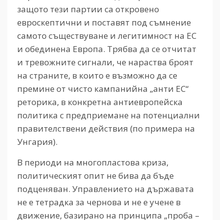
защото тези партии са откровено
евроскептични и поставят под съмнение
самото съществуване и легитимност на ЕС
и обединена Европа. Трябва да се отчитат
и тревожните сигнали, че нараства броят
на страните, в които е възможно да се
премине от чисто кампанийна „анти ЕС“
реторика, в конкретна антиевропейска
политика с предприемане на потенциални
правителствени действия (по примера на
Унгария).
В периоди на многопластова криза,
политическият опит не бива да бъде
подценяван. Управлението на държавата
не е тетрадка за чернова и не е учене в
движение, базирано на принципа „проба –