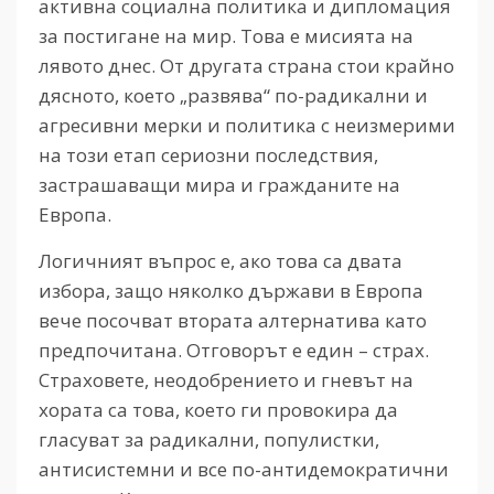
активна социална политика и дипломация
за постигане на мир. Това е мисията на
лявото днес. От другата страна стои крайно
дясното, което „развява“ по-радикални и
агресивни мерки и политика с неизмерими
на този етап сериозни последствия,
застрашаващи мира и гражданите на
Европа.
Логичният въпрос е, ако това са двата
избора, защо няколко държави в Европа
вече посочват втората алтернатива като
предпочитана. Отговорът е един – страх.
Страховете, неодобрението и гневът на
хората са това, което ги провокира да
гласуват за радикални, популистки,
антисистемни и все по-антидемократични