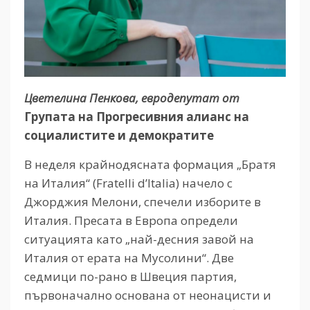
Цветелина Пенкова, евродепутат от
Групата на Прогресивния алианс на
социалистите и демократите
В неделя крайнодясната формация „Братя
на Италия“ (Fratelli d’Italia) начело с
Джорджия Мелони, спечели изборите в
Италия. Пресата в Европа определи
ситуацията като „най-десния завой на
Италия от ерата на Мусолини“. Две
седмици по-рано в Швеция партия,
първоначално основана от неонацисти и