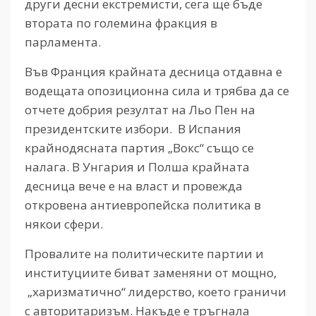
други десни екстремисти, сега ще бъде
втората по големина фракция в
парламента.
Във Франция крайната десница отдавна е
водещата опозиционна сила и трябва да се
отчете добрия резултат на Льо Пен на
президентските избори. В Испания
крайнодясната партия „Вокс“ също се
налага. В Унгария и Полша крайната
десница вече е на власт и провежда
откровена антиевропейска политика в
някои сфери.
Провалите на политическите партии и
институциите биват заменяни от мощно,
„харизматично“ лидерство, което граничи
с авторитаризъм. Накъде е тръгнала