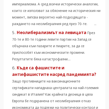
империализма. А сред всички исторически аналогии,
които се използват за обяснение на историческия ни
момент, липсва вероятно най-подходящата -
раждането на неолибералния ред през 70-те. ...
Неолиберализмът на левицата
През
70-те и 80-те години левите партии на Запад се
обърнаха към пазарите и пиарите, за да се
приспособят към икономическите промени.
Резултатите бяха катастрофални....
Къде са фашистите и
антифашистите насред пандемията?
Защо противниците на ваксинационните
сертификати нападнаха централата на най-големия
синдикат в Италия? Как крайната десница в цяла
Европа бе подхранена от неолибералния отказ
икономиката да подлежи на политически контрол и