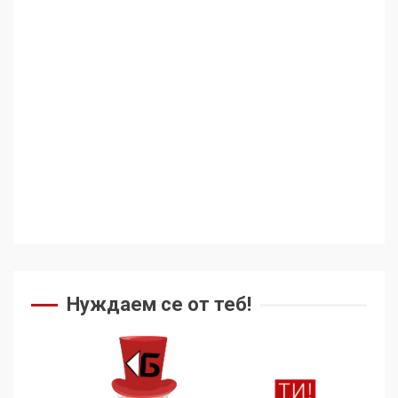
Аз съм изследовател на
геноцида. Навлизаме в
ужасяваща нова епоха
3
Съединените щати вече
дори не се преструват, че
не подкрепят терористи
4
Как се вземат милиони за
чужд труд
Нуждаем се от теб!
5
136 страни в ООН
подкрепиха Куба, България