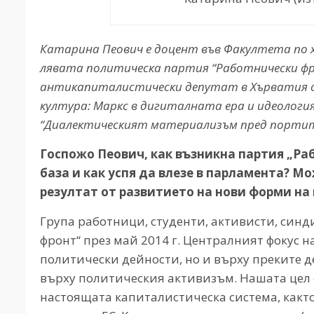
Катарина Пеович е доцент във Факултета по х
лявата политическа партия “Работнически фр
антикапиталистически депутат в Хърватия от
култура: Маркс в дигиталната ера и идеолог
“Диалектическият материализъм пред портит
Госпожо Пеович, как възникна партия „Ра
база и как успя да влезе в парламента? М
резултат от развитието на нови форми на
Група работници, студенти, активисти, син
фронт“ през май 2014 г. Централният фокус 
политически дейности, но и върху преките д
върху политическия активизъм. Нашата цел 
настоящата капиталистическа система, както