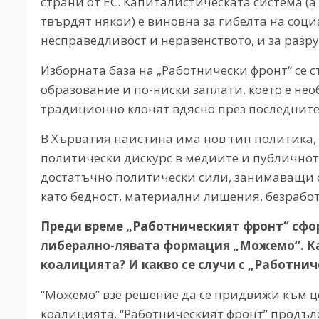
страни от ЕС. Капиталистическата система (а
твърдят някои) е виновна за гибелта на соц
несправедливост и неравенството, и за разр
Изборната база на „Работнически фронт“ се 
образование и по-ниски заплати, което е не
традиционно клонят вдясно през последните
В Хърватия наистина има нов тип политика, 
политически дискурс в медиите и публичното
достатъчно политически сили, занимаващи с
като бедност, материални лишения, безрабо
Преди време „Работническият фронт“ сфор
либерално-лявата формация „Можемо“. Ка
коалицията? И какво се случи с „Работни
“Можемо” взе решение да се придвижи към ц
коалицията. “Работническият фронт” продъл