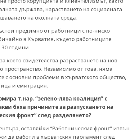
 не просто корупцията и клиентелизмът, както
иалната държава, нарастването на социалната
ушаването на околната среда.
състои предимно от работници с по-ниско
обичайно в Хърватия, където работниците
 30 години.
за което свидетелства разрастването на нов
 пространство. Независимо от това, няма
е с основни проблеми в хърватското общество,
тица и емиграция.
мира т.нар. “зелено-лява коалиция” с
кви бяха причините за разпускането на
ческия фронт“ след разделянето?
ентъра, оставяйки “Работническия фронт” извън
жи да работи в хърватския парламент след