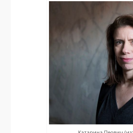
Катарина Пеович (из