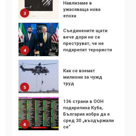
Навлизаме в
ужасяваща нова
3
епоха
Съединените щати
вече дори не се
преструват, че не
подкрепят терористи
4
Как се вземат
милиони за чужд
труд
5
136 страни в ООН
подкрепиха Куба,
България избра да е
сред 30 „въздържали
6
се“