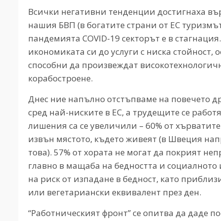
Всички негативни тенденции достигнаха вър
нашия БВП (в богатите страни от ЕС туризмът
пандемията COVID-19 секторът е в стагнация
икономиката си до услуги с ниска стойност,
способни да произвеждат високотехнологичн
корабостроене.
Днес ние напълно отстъпваме на повечето др
сред най-ниските в ЕС, а трудещите се работ
лишения са се увеличили – 60% от хърватите
извън мястото, където живеят (в Швеция нап
това). 57% от хората не могат да покрият н
главно в мащаба на бедността и социалното
на риск от изпадане в бедност, като приблиз
или вегетариански еквивалент през ден.
“Работническият фронт” се опитва да даде п