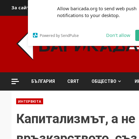
Skip
За сайта
Автори
За контакти
За реклама
Полит
Allow baricada.org to send web push
to
notifications to your desktop.
content
Don't allow
Powered by SendPulse
БЪЛГАРИЯ
СВЯТ
ОБЩЕСТВО
И
ИНТЕРВЮТА
Капитализмът, а не
връзкарството, съз