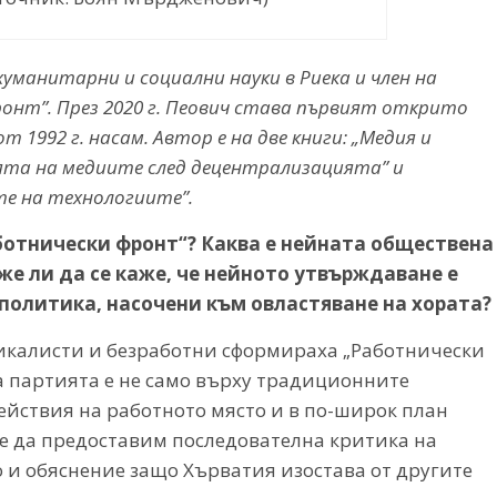
уманитарни и социални науки в Риека и член на
онт”. През 2020 г. Пеович става първият открито
 1992 г. насам.
Автор е на две книги: „Медия и
ията на медиите след децентрализацията” и
е на технологиите”.
ботнически фронт“? Каква е нейната обществена
оже ли да се каже, че нейното утвърждаване е
 политика, насочени към овластяване на хората?
дикалисти и безработни сформираха „Работнически
на партията е не само върху традиционните
ействия на работното място и в по-широк план
е да предоставим последователна критика на
 и обяснение защо Хърватия изостава от другите