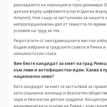
разпадането на коалицията през декември 2
данъка върху цифровите услуги (данък върху
Amazon). Ние също се застъпихме за нашите 
непропорционален дял от тежестта по време 
условия на труд за тях.
Резултатите от неотдавнашните местни избор
бъдем избрани в градските съвети в Риека и 
няколкостотин гласа.
Вие бяхте кандидат за кмет на град Риека
към леви и антифашистки идеи. Каква е пр
национално ниво?
Като кандидат за кмет се застъпвам за права
като социални жилища и безплатен обществе
хора и безплатни детски градини. Концентр
икономическата основа на Риека – към силн