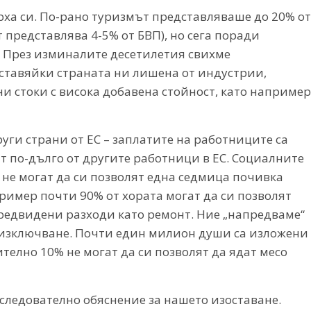
ха си. По-рано туризмът представляваше до 20% от
 представлява 4-5% от БВП), но сега поради
. През изминалите десетилетия свихме
 оставяйки страната ни лишена от индустрии,
и стоки с висока добавена стойност, като например
уги страни от ЕС – заплатите на работниците са
ят по-дълго от другите работници в ЕС. Социалните
 не могат да си позволят една седмица почивка
ример почти 90% от хората могат да си позволят
епредвидени разходи като ремонт. Ние „напредваме“
 изключване. Почти един милион души са изложени
ително 10% не могат да си позволят да ядат месо
оследователно обяснение за нашето изоставане.