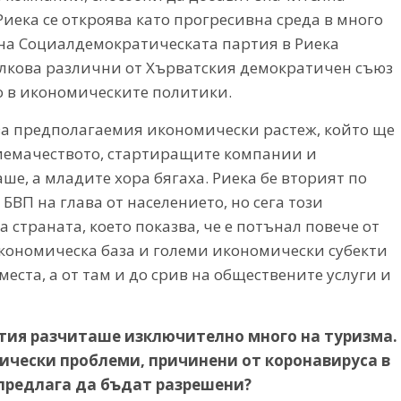
Риека се откроява като прогресивна среда в много
на Социалдемократическата партия в Риека
олкова различни от Хърватския демократичен съюз
о в икономическите политики.
за предполагаемия икономически растеж, който ще
риемачеството, стартиращите компании и
ше, а младите хора бягаха. Риека бе вторият по
ВП на глава от населението, но сега този
а страната, което показва, че е потънал повече от
кономическа база и големи икономически субекти
места, а от там и до срив на обществените услуги и
тия разчиташе изключително много на туризма.
ически проблеми, причинени от коронавируса в
 предлага да бъдат разрешени?