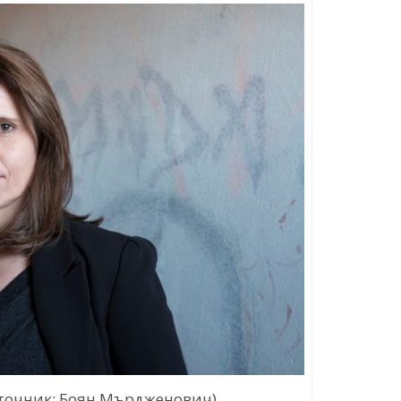
точник: Боян Мърдженович)