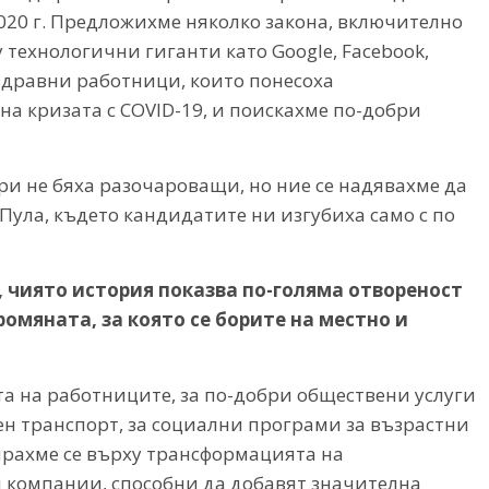
020 г. Предложихме няколко закона, включително
 технологични гиганти като Google, Facebook,
здравни работници, които понесоха
на кризата с COVID-19, и поискахме по-добри
и не бяха разочароващи, но ние се надявахме да
Пула, където кандидатите ни изгубиха само с по
, чиято история показва по-голяма отвореност
омяната, за която се борите на местно и
та на работниците, за по-добри обществени услуги
н транспорт, за социални програми за възрастни
ирахме се върху трансформацията на
и компании, способни да добавят значителна