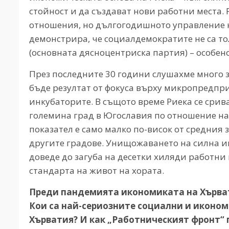
стойност и да създават нови работни места. 
отношения, но дългогодишното управление 
демонстрира, че социалдемократите не са т
(основната дясноцентриска партия) – особен
През последните 30 години слушахме много 
бъде резултат от фокуса върху микропредп
инкубаторите. В същото време Риека се срива
големина град в Югославия по отношение на Б
показател е само малко по-висок от средния з
другите градове. Унищожаването на силна и
доведе до загуба на десетки хиляди работни 
стандарта на живот на хората.
Преди пандемията икономиката на Хърва
Кои са най-сериозните социални и иконом
Хърватия? И как „Работническият фронт“