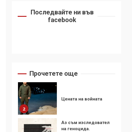
6
се“
Последвайте ни във
Удължаването на
facebook
„Чат контрола“ в ЕС е
обида за
демокрацията
7
За 100-годишнината
на Фидел Кастро –
изкачване на Черни
връх по неговите
1
Прочетете още
стъпки от 1972 г.
Цената на войната
2
Аз съм изследовател
на геноцида.