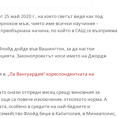
25 май 2020 г., на което светът видя как под
ернокож мъж, чието име всички научихме –
 преобърнаха начина, по който в САЩ се възприема
Флойд дойде във Вашингтон, за да настои
ицията. Законопроектът носи името на Джордж
я в.
„Ла Вангуардия“ кореспондентката на
то онази отпреди месец срещу виновния за
още са повече изключение, отколкото норма. А
та, особено в средите на най-бедните и
 семейство Флойд беше в Капитолия, в Минеаполис,