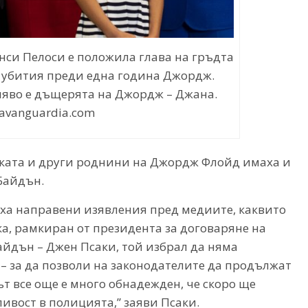
нси Пелоси е положила глава на гръдта
а убития преди една година Джордж.
яво е дъщерята на Джордж – Джана.
lavanguardia.com
айката и други роднини на Джордж Флойд имаха и
Байдън.
яха направени изявления пред медиите, каквито
ка, рамкиран от президента за договаряне на
айдън – Джен Псаки, той избрал да няма
– за да позволи на законодателите да продължат
ът все още е много обнадежден, че скоро ще
ивост в полицията,” заяви Псаки.