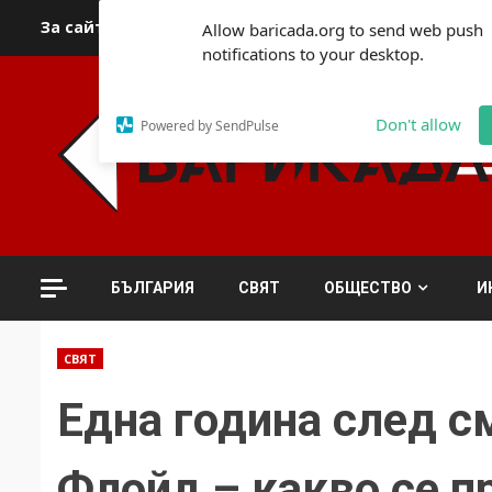
Skip
За сайта
Автори
За контакти
За реклама
Полит
Allow baricada.org to send web push
to
notifications to your desktop.
content
Don't allow
Powered by SendPulse
БЪЛГАРИЯ
СВЯТ
ОБЩЕСТВО
И
СВЯТ
Една година след 
Флойд – какво се п