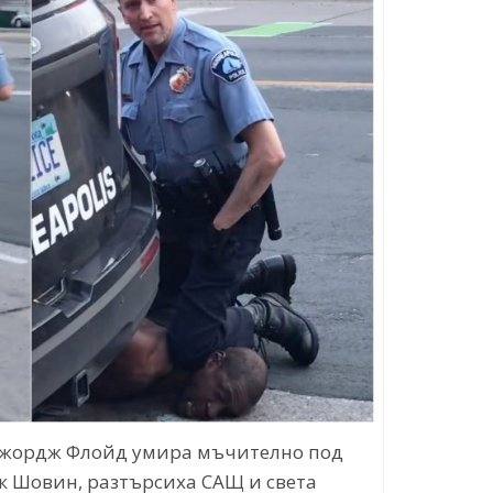
Джордж Флойд умира мъчително под
к Шовин, разтърсиха САЩ и света