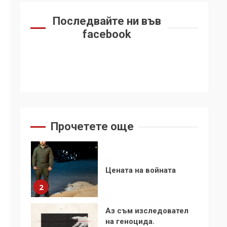
6
се“
Последвайте ни във
Удължаването на
facebook
„Чат контрола“ в ЕС е
обида за
демокрацията
7
За 100-годишнината
на Фидел Кастро –
изкачване на Черни
връх по неговите
1
Прочетете още
стъпки от 1972 г.
Цената на войната
2
Аз съм изследовател
на геноцида.