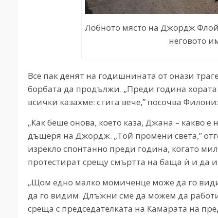
Лобното място на Джордж Флой
неговото и
Все пак денят на годишнината от онази траг
борбата да продължи. „Преди година хората с
всички казахме: стига вече,” посочва Филони
„Как беше онова, което каза, Джана – какво е
дъщеря на Джордж. „Той промени света,” от
изрекло спонтанно преди година, когато мил
протестират срещу смъртта на баща ѝ и да и
„Щом едно малко момиченце може да го види
да го видим. Длъжни сме да можем да работи
среща с председателката на Камарата на пре