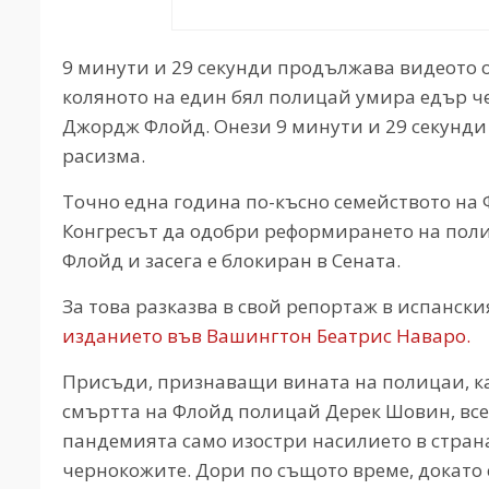
9 минути и 29 секунди продължава видеото от 
коляното на един бял полицай умира едър ч
Джордж Флойд. Онези 9 минути и 29 секунди
расизма.
Точно една година по-късно семейството на 
Конгресът да одобри реформирането на пол
Флойд и засега е блокиран в Сената.
За това разказва в свой репортаж в испански
изданието във Вашингтон Беатрис Наваро.
Присъди, признаващи вината на полицаи, ка
смъртта на Флойд полицай Дерек Шовин, все 
пандемията само изостри насилието в страна
чернокожите. Дори по същото време, докато