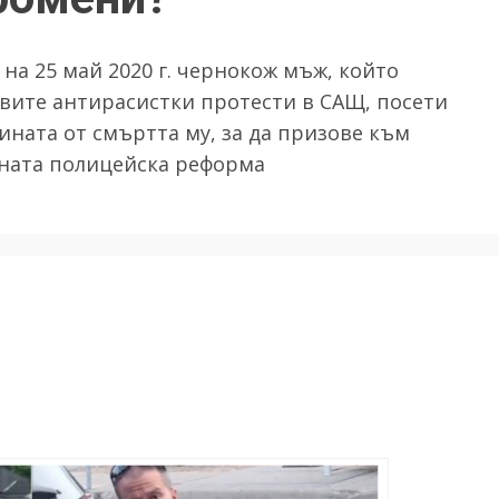
на 25 май 2020 г. чернокож мъж, който
вите антирасистки протести в САЩ, посети
ината от смъртта му, за да призове към
ената полицейска реформа