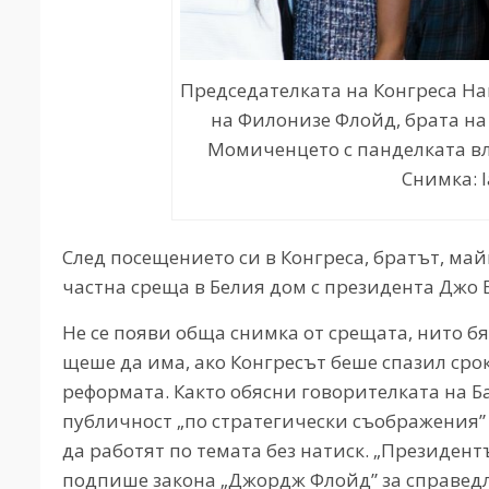
Председателката на Конгреса На
на Филонизе Флойд, брата н
Момиченцето с панделката вл
Снимка: 
След посещението си в Конгреса, братът, м
частна среща в Белия дом с президента Джо 
Не се появи обща снимка от срещата, нито б
щеше да има, ако Конгресът беше спазил сро
реформата. Както обясни говорителката на Б
публичност „по стратегически съображения” 
да работят по темата без натиск. „Президент
подпише закона „Джордж Флойд” за справедл