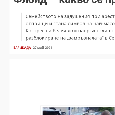
Семейството на задушения при арест 
отприщи и стана символ на най-масо
Конгреса и Белия дом навръх годишн
разблокиране на „замръзналата” в С
БАРИКАДА
27 май 2021