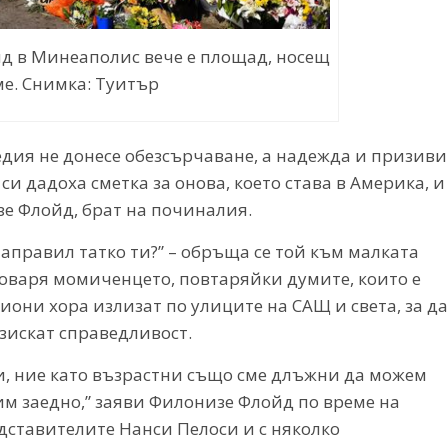
д в Минеаполис вече е площад, носещ
ме. Снимка: Туитър
едия не донесе обезсърчаване, а надежда и призиви
и дадоха сметка за онова, което става в Америка, и
зе Флойд, брат на починалия.
 направил татко ти?” – обръща се той към малката
говаря момиченцето, повтаряйки думите, които е
иони хора излизат по улиците на САЩ и света, за да
зискат справедливост.
, ние като възрастни също сме длъжни да можем
м заедно,” заяви Филонизе Флойд по време на
дставителите Нанси Пелоси и с няколко