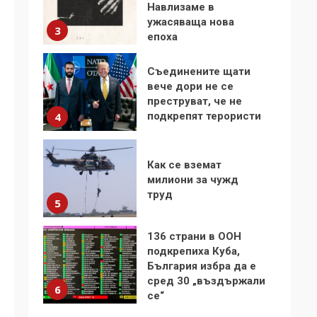
Навлизаме в
ужасяваща нова
3
епоха
Съединените щати
вече дори не се
преструват, че не
подкрепят терористи
4
Как се вземат
милиони за чужд
труд
5
136 страни в ООН
подкрепиха Куба,
България избра да е
сред 30 „въздържали
6
се“