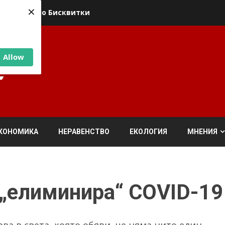
×
ика относно Бисквитки
Allow
КОНОМИКА
НЕРАВЕНСТВО
ЕКОЛОГИЯ
МНЕНИЯ
 „елиминира“ COVID-19
ва в света, която обяви, че няма нито един