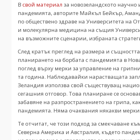
В
свой материал
за новозеландското научно и
пандемията, авторите Майкъл Бейкър, Аманд
по обществено здраве на Университета на От
и молекулярна медицина на същия Университе
на възможните сценарии, избраната стратегия
След кратък преглед на размера и същността
планирането на борбата с пандемията в Нова 
поглед върху мерки за управление на грипн
та година. Наблюдавайки нарастващата запл
Зеландия използва свой съществуващ национ
сегашния отговор. Това планиране се основав
забавяне на разпространението на грипа, ка
пандемията. Няма очаквания някакви мерки д
Те отчитат, че този подход за смекчаване къ
Северна Америка и Австралия, където панде