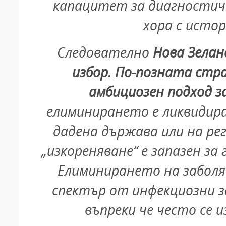
капацитет за диагностичн
хора с исто
Следователно
Нова Зелан
избор. По-позната стра
амбициозен подход з
елиминирането е ликвидира
дадена държава или на ре
„изкореняване“ е запазен за
Елиминирането на заболя
спектър от инфекциозни з
въпреки че често се 