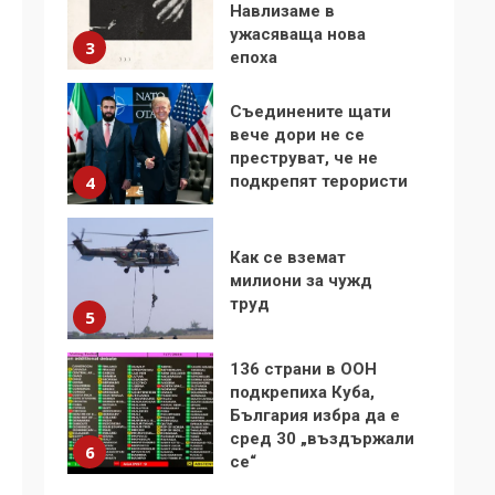
Навлизаме в
ужасяваща нова
3
епоха
Съединените щати
вече дори не се
преструват, че не
подкрепят терористи
4
Как се вземат
милиони за чужд
труд
5
136 страни в ООН
подкрепиха Куба,
България избра да е
сред 30 „въздържали
6
се“