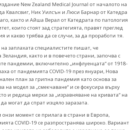
здание New Zealand Medical Journal от началото на
а Квалсвиг, Ник Уилсън и Люси Барнар от Катедра
аго, както и Айша Верал от Катедрата по патология
т, които стоят зад стратегията, правят преглед
 и какво трябва да се случи, за да проработи тя.
 на заплахата специалистите пишат, че
Зеландия, както и в повечето страни, започва с
ите пандемии, включително „инфлуенцата“ от 1918-
аха от пандемията COVID-19 през януари, Нова
ален план за грипна пандемия като основа за
а на модел за „смекчаване“ и се фокусира върху
кто и редица мерки за „изравняване на кривата“ на
а могат да спрат изцяло заразата.
м онзи момент се прилага в страни в Европа,
мията COVID-19 се разпространява широко. Вариант