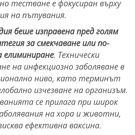
о тестване е фокусиран върху
рия на пътувания.
дия беше изправена пред голям
тегия за смекчаване или по-
а елиминиране
. Технически
не на инфекциозно заболяване в
гионално ниво, като терминът
 глобално изчезване на организъм.
ванията се прилага при широк
аболявания на хора и животни,
изисква ефективна ваксина.