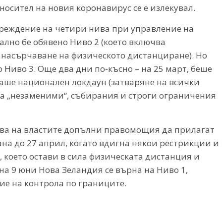
носител на новия коронавирус се е излекувал.
преждение на четири нива при управление на
лно бе обявено Ниво 2 (което включва
 насърчаване на физическото дистанциране). Но
о Ниво 3. Още два дни по-късно – на 25 март, беше
ваше национален локдаун (затваряне на всички
са „незаменими“, събирания и строги ограничения
ава на властите допълни правомощия да прилагат
ана до 27 април, когато вдигна някои рестрикции и
 2, което остави в сила физическата дистанция и
 на 9 юни Нова Зеландия се върна на Ниво 1,
е на контрола по границите.