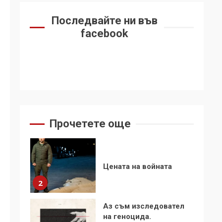
6
се“
Последвайте ни във
Удължаването на
facebook
„Чат контрола“ в ЕС е
обида за
демокрацията
7
За 100-годишнината
на Фидел Кастро –
изкачване на Черни
връх по неговите
1
Прочетете още
стъпки от 1972 г.
Цената на войната
2
Аз съм изследовател
на геноцида.