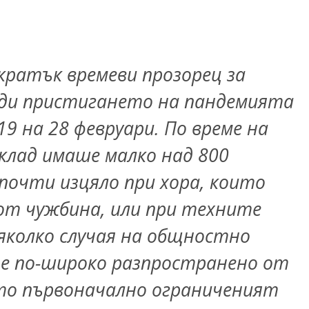
кратък времеви прозорец за
реди пристигането на пандемията
19 на 28 февруари. По време на
клад имаше малко над 800
почти изцяло при хора, които
 от чужбина, или при техните
яколко случая на общностно
 е по-широко разпространено от
то първоначално ограниченият