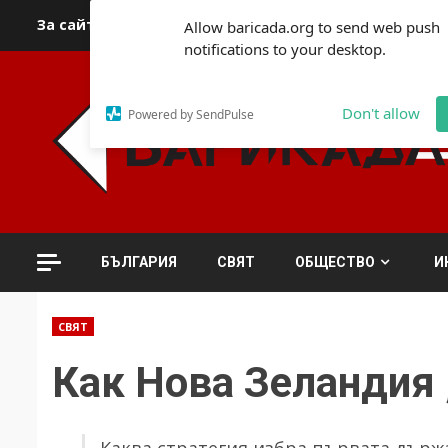
Skip
За сайта
Автори
За контакти
За реклама
Полит
Allow baricada.org to send web push
to
notifications to your desktop.
content
Don't allow
Powered by SendPulse
БЪЛГАРИЯ
СВЯТ
ОБЩЕСТВО
И
СВЯТ
Как Нова Зеландия
Каква стратегия избра първата държа