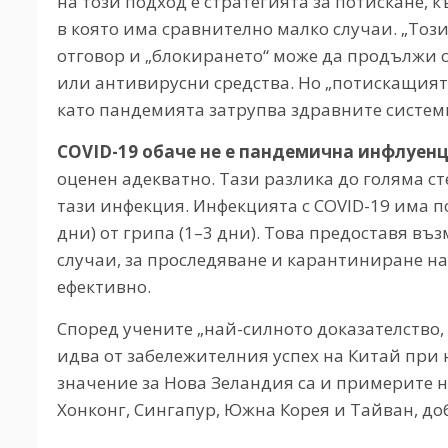
на този подход е стратегията за потискане, 
в която има сравнително малко случаи. „То
отговор и „блокирането“ може да продължи с
или антивирусни средства. Но „потискащият“
като пандемията затрупва здравните системи
COVID-19 обаче не е пандемична инфлуенц
оценен адекватно. Тази разлика до голяма с
тази инфекция. Инфекцията с COVID-19 има п
дни) от грипа (1–3 дни). Това предоставя в
случаи, за проследяване и карантиниране на 
ефективно.
Според учените „най-силното доказателство
идва от забележителния успех на Китай при 
значение за Нова Зеландия са и примерите 
Хонконг, Сингапур, Южна Корея и Тайван, до