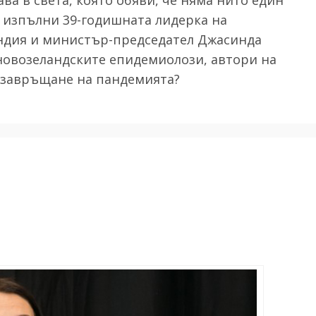
я изпълни 39-годишната лидерка на
андия и министър-председател Джасинда
новозеландските епидемиолози, автори на
о завръщане на пандемията?