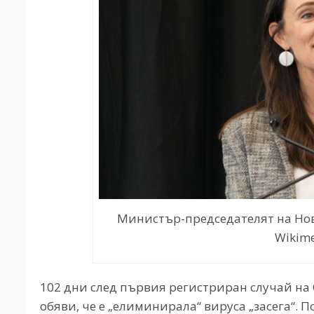
Министър-председателят на Нов
Wikim
102 дни след първия регистриран случай на
обяви, че е „елиминирала“ вируса „засега“. 