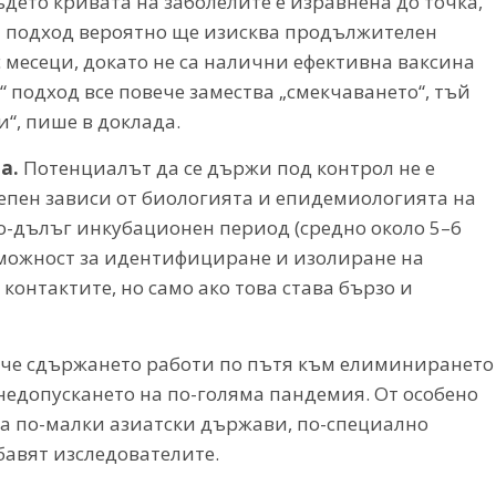
където кривата на заболелите е изравнена до точка,
зи подход вероятно ще изисква продължителен
 месеци, докато не са налични ефективна ваксина
 подход все повече замества „смекчаването“, тъй
“, пише в доклада.
а.
Потенциалът да се държи под контрол не е
тепен зависи от биологията и епидемиологията на
о-дълъг инкубационен период (средно около 5–6
ъзможност за идентифициране и изолиране на
контактите, но само ако това става бързо и
, че сдържането работи по пътя към елиминирането
недопускането на по-голяма пандемия. От особено
на по-малки азиатски държави, по-специално
бавят изследователите.