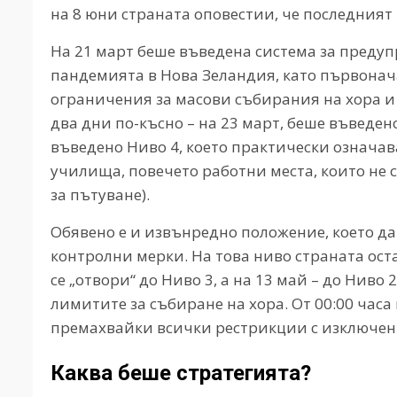
на 8 юни страната оповестии, че последният 
На 21 март беше въведена система за преду
пандемията в Нова Зеландия, като първонача
ограничения за масови събирания на хора и
два дни по-късно – на 23 март, беше въведен
въведено Ниво 4, което практически означа
училища, повечето работни места, които не 
за пътуване).
Обявено е и извънредно положение, което д
контролни мерки. На това ниво страната ост
се „отвори“ до Ниво 3, а на 13 май – до Ниво
лимитите за събиране на хора. От 00:00 часа
премахвайки всички рестрикции с изключени
Каква беше стратегията?