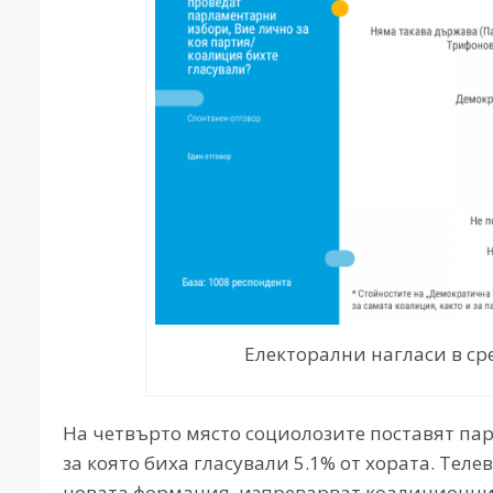
Електорални нагласи в ср
На четвърто място социолозите поставят пар
за която биха гласували 5.1% от хората. Тел
новата формация, изпреварват коалиционния