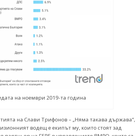
едата на ноември 2019-та година
тията на Слави Трифонов – „Няма такава държава“,
евизионният водещ е екипът му, които стоят зад
 партньор на ГЕРБ в управлението ВМРО, които са