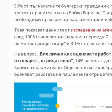
56% от пълнолетните български граждани с п
третото правителство на Бойко Борисов. Същ
необходими предсрочни парламентарни избо
Това показват данните от
изследване на аге
сред 1008 пълнолетни градани в периода 7 
по метода „лице в лице“ и 3.1% статистическа
На въпрос
„Вие лично как оценявате работ
отговарят „отрицателно“
, 14% не могат да
Борисов положително. Още по-ниско е довер
оценяват работата на парламента отрицателн