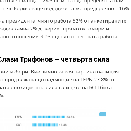
ра пълен мандат. 24% не могат да преценят, а най-
ат, че Борисов ще подаде оставка предсрочно – 16%.
на президента, чиято работа 52% от анкетираните
Радев качва 2% доверие спрямо октомври и
елно отношение. 30% оценяват неговата работа
 Слави Трифонов – четвърта сила
рни избори, Вие лично за коя партия/коалиция
ват продължаващо надмощие на ГЕРБ. 23.8% от
вната опозиционна сила в лицето на БСП биха
%.