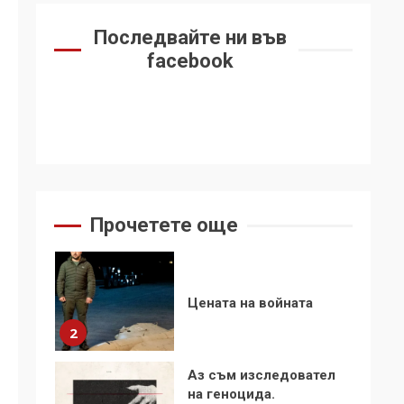
6
се“
Последвайте ни във
Удължаването на
facebook
„Чат контрола“ в ЕС е
обида за
демокрацията
7
За 100-годишнината
на Фидел Кастро –
изкачване на Черни
връх по неговите
1
Прочетете още
стъпки от 1972 г.
Цената на войната
2
Аз съм изследовател
на геноцида.