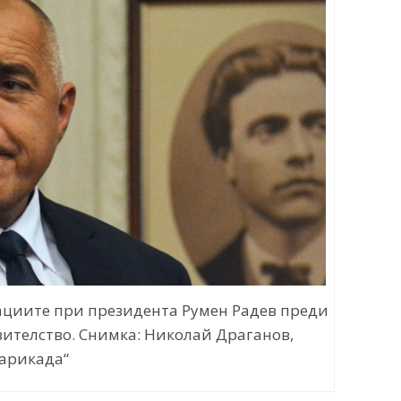
тациите при президента Румен Радев преди
вителство. Снимка: Николай Драганов,
арикада“