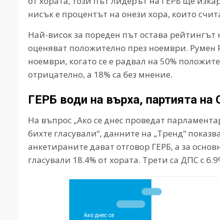
от хората, този път лидерът на ГЕРБ ще изка
нисък е процентът на онези хора, които счит
Най-висок за пореден път остава рейтингът 
оценяват положително през ноември. Румен 
ноември, когато се е радвал на 50% положит
отрицателно, а 18% са без мнение.
ГЕРБ води на върха, партията на
На въпрос „Ако се днес проведат парламента
бихте гласували“, данните на „Тренд“ показ
анкетираните дават отговор ГЕРБ, а за осно
гласували 18.4% от хората. Трети са ДПС с 6.9