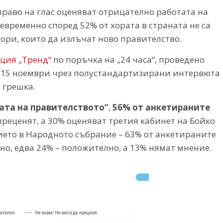
раво на глас оценяват отрицателно работата на
евременно според 52% от хората в страната не са
ри, които да излъчат ново правителство.
нция „Тренд“
по поръчка на „24 часа“, проведено
– 15 ноември чрез полустандартизирани интервюта
 грешка.
ата на правителството“
,
56% от анкетираните
 преценят, а 30% оценяват третия кабинет на Бойко
ието в Народното събрание – 63% от анкетираните
о, едва 24% – положително, а 13% нямат мнение.