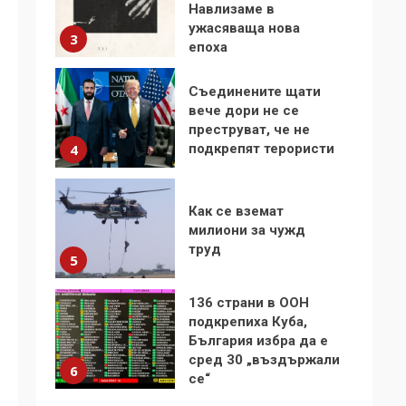
Навлизаме в
ужасяваща нова
3
епоха
Съединените щати
вече дори не се
преструват, че не
подкрепят терористи
4
Как се вземат
милиони за чужд
труд
5
136 страни в ООН
подкрепиха Куба,
България избра да е
сред 30 „въздържали
6
се“