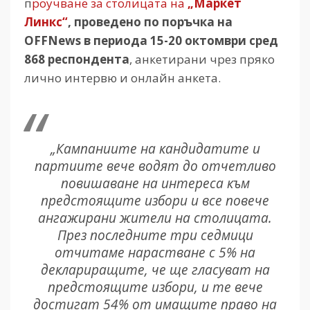
п
роучване за столицата на
„Маркет
Линкс“
, проведено по поръчка на
OFFNews в периода 15-20 октомври сред
868 респондента
, анкетирани чрез пряко
лично интервю и онлайн анкета.
„Кампаниите на кандидатите и
партиите вече водят до отчетливо
повишаване на интереса към
предстоящите избори и все повече
ангажирани жители на столицата.
През последните три седмици
отчитаме нарастване с 5% на
деклариращите, че ще гласуват на
предстоящите избори, и те вече
достигат 54% от имащите право на