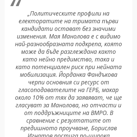
„Политическите профили на
електоратите на тримата първи
кандидати остават без значими
изменения. Мая Манолова е с видимо
най-разнообразната подкрепа, която
може да бъде разглеждана както
като нейно предимство, така и
като потенциален риск при нейната
мобилизация. Йорданка Фандъкова
черпи основния си ресурс от
гласоподавателите на ГЕРБ, макар
около 10% от тях да заявяват, че ще
гласуват за Манолова, но отчасти и
от поддръжниците на ВМРО. В
сравнение с резултатите от
предишното проучване, Борислав
Игнатов постига по-широка