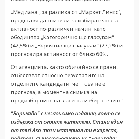
„Медиана“, за разлика от „Маркет Линкс“,
представя данните си за избирателната
активност по-различен начин, като
обединява „Категорично ще гласувам“
(42,5%) и „Вероятно ще гласувам“ (27,2%) и
прогнозира активност от близо 60%.
От агенцията, както обичайно се прави,
отбелязват относно резултатите на
отделните кандидати, че „това не е
прогноза, а моментна снимка на
предизборните нагласи на избирателите“.
"Барикада" е независимо издание, което се
издържа от своите читатели. Стани един
от тях! Ако този материал ти е харесал,
подкрепи съществуването на "Барикада".