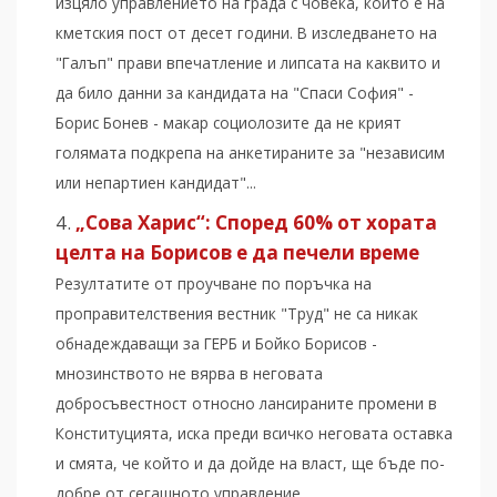
изцяло управлението на града с човека, който е на
кметския пост от десет години. В изследването на
"Галъп" прави впечатление и липсата на каквито и
да било данни за кандидата на "Спаси София" -
Борис Бонев - макар социолозите да не крият
голямата подкрепа на анкетираните за "независим
или непартиен кандидат"...
„Сова Харис“: Според 60% от хората
целта на Борисов е да печели време
Резултатите от проучване по поръчка на
проправителствения вестник "Труд" не са никак
обнадеждаващи за ГЕРБ и Бойко Борисов -
мнозинството не вярва в неговата
добросъвестност относно лансираните промени в
Конституцията, иска преди всичко неговата оставка
и смята, че който и да дойде на власт, ще бъде по-
добре от сегашното управление...