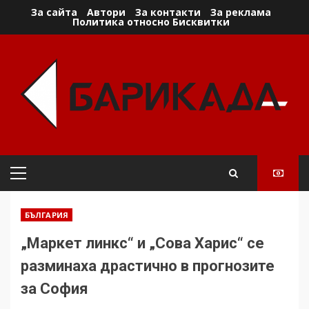
Skip
За сайта
Автори
За контакти
За реклама
Политика относно Бисквитки
to
content
Primary
Menu
БЪЛГАРИЯ
„Маркет линкс“ и „Сова Харис“ се
разминаха драстично в прогнозите
за София