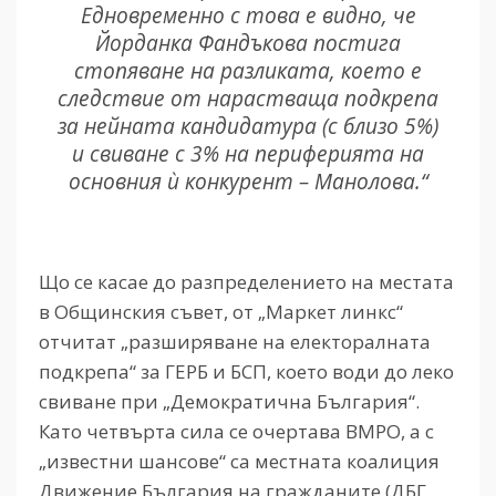
Едновременно с това е видно, че
Йорданка Фандъкова постига
стопяване на разликата, което е
следствие от нарастваща подкрепа
за нейната кандидатура (с близо 5%)
и свиване с 3% на периферията на
основния ѝ конкурент – Манолова.“
Що се касае до разпределението на местата
в Общинския съвет, от „Маркет линкс“
отчитат „разширяване на електоралната
подкрепа“ за ГЕРБ и БСП, което води до леко
свиване при „Демократична България“.
Като четвърта сила се очертава ВМРО, а с
„известни шансове“ са местната коалиция
Движение България на гражданите (ДБГ,