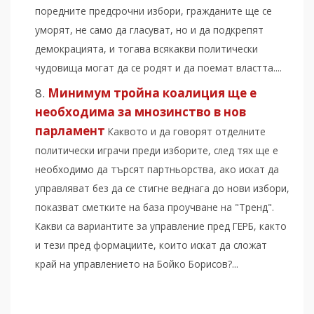
поредните предсрочни избори, гражданите ще се
уморят, не само да гласуват, но и да подкрепят
демокрацията, и тогава всякакви политически
чудовища могат да се родят и да поемат властта....
Минимум тройна коалиция ще е
необходима за мнозинство в нов
парламент
Каквото и да говорят отделните
политически играчи преди изборите, след тях ще е
необходимо да търсят партньорства, ако искат да
управляват без да се стигне веднага до нови избори,
показват сметките на база проучване на "Тренд".
Какви са вариантите за управление пред ГЕРБ, както
и тези пред формациите, които искат да сложат
край на управлението на Бойко Борисов?...