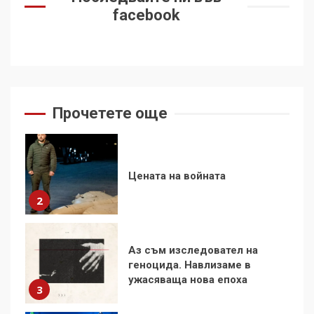
на Черни връх по неговите
facebook
стъпки от 1972 г.
1
Цената на войната
2
Прочетете още
Аз съм изследовател на
геноцида. Навлизаме в
ужасяваща нова епоха
3
Съединените щати вече
дори не се преструват, че
не подкрепят терористи
4