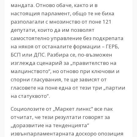
мандата. Отново обаче, както и в
настоящия парламент, общо те не биха
разполагали с мнозинство от поне 121
депутати, които да им позволят
самостоятелно управление без подкрепата
на някоя от останалите формации – ГЕРБ,
БСП или ДПС. Разбира се, по-възможен
изглежда сценарий за „правителство на
малцинството“, но отново при ключови и
спорни гласувания, те ще зависят от
гласовете на поне една от тези три „партии
на статуквото“.
Социолозите от „Маркет линкс“ все пак
отчитат, че тези резултати говорят за
„доразвитие на тенденцията“
извънпарламентарната доскоро опозиция