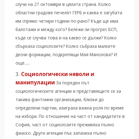
случи на 27 октомври в цялата страна. Колко
областни градове печелят ГЕРБ и каква е загубата
им спрямо четири години по-рано? Къде ще има
балотажи и между кого? Бележи ли прогрес БСП,
къде се случва това и на какво се дължи? Колко
сбъркаха социолозите? Колко събраха малките
десни формации, подкрепящи Мая Манолова? И
още......
Социологически неволи и
манипулации
За пореден път
социологическите агенции и представящите се за
такива фантомни организации, близки до
определени партии, изиграха важна роля по време
на избори. По отношение на част от кандидатите в
София, част от социолозите преживяха пълно
фиаско. Други агенции пък запазиха пълно