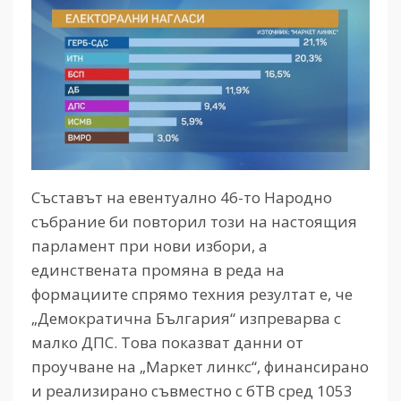
Съставът на евентуално 46-то Народно
събрание би повторил този на настоящия
парламент при нови избори, а
единствената промяна в реда на
формациите спрямо техния резултат е, че
„Демократична България“ изпреварва с
малко ДПС. Това показват данни от
проучване на „Маркет линкс“, финансирано
и реализирано съвместно с бТВ сред 1053