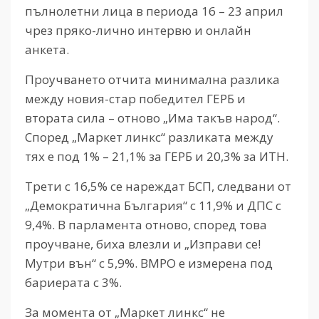
пълнолетни лица в периода 16 – 23 април
чрез пряко-лично интервю и онлайн
анкета.
Проучването отчита минимална разлика
между новия-стар победител ГЕРБ и
втората сила – отново „Има такъв народ“.
Според „Маркет линкс“ разликата между
тях е под 1% – 21,1% за ГЕРБ и 20,3% за ИТН.
Трети с 16,5% се нареждат БСП, следвани от
„Демократична България“ с 11,9% и ДПС с
9,4%. В парламента отново, според това
проучване, биха влезли и „Изправи се!
Мутри вън“ с 5,9%. ВМРО е измерена под
бариерата с 3%.
За момента от „Маркет линкс“ не