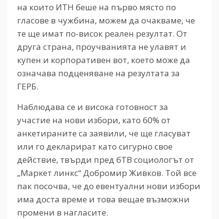
на които ИТН беше на първо място по
гласове в чужбина, можем да очакваме, че
те ще имат по-висок реален резултат. От
друга страна, проучванията не улавят и
купен и корпоративен вот, което може да
означава подценяване на резултата за
ГЕРБ.
Наблюдава се и висока готовност за
участие на нови избори, като 60% от
анкетираните са заявили, че ще гласуват
или го декларират като сигурно свое
действие, твърди пред бТВ социологът от
„Маркет линкс“ Добромир Живков. Той все
пак посочва, че до евентуални нови избори
има доста време и това вещае възможни
промени в нагласите.