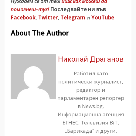
Нуждаем се от теб!
Виж как можеш да
помогнеш–тук!
Последвайте ни във
Facebook
,
Twitter
,
Telegram
и
YouTube
About The Author
Николай Драганов
Работил като
политически журналист,
редактор и
парламентарен репортер
в News.bg,
Информационна агенция
БГНЕС, Телевизия BiT,
„Барикада“ и други.