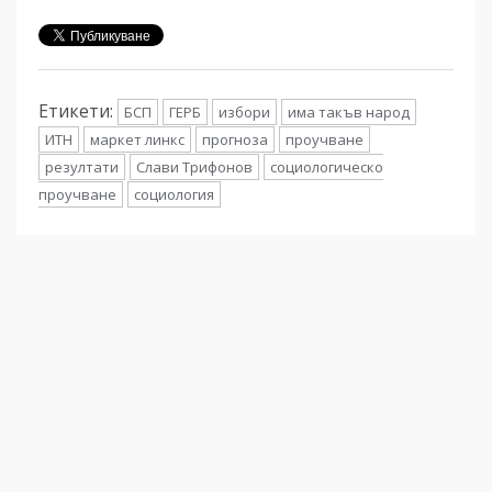
Етикети:
БСП
ГЕРБ
избори
има такъв народ
ИТН
маркет линкс
прогноза
проучване
резултати
Слави Трифонов
социологическо
проучване
социология