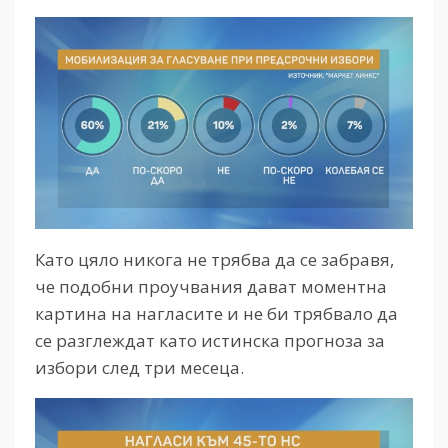
Като цяло никога не трябва да се забравя,
че подобни проучвания дават моментна
картина на нагласите и не би трябвало да
се разглеждат като истинска прогноза за
избори след три месеца.