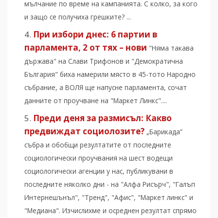
мълчание по време на кампанията. С колко, за кого
и защо се получиха грешките? ...
При избори днес: 6 партии в
парламента, 2 от тях – нови
"Няма такава
държава" на Слави Трифонов и "Демократична
България" биха намерили място в 45-тото Народно
събрание, а ВОЛЯ ще напусне парламента, сочат
данните от проучване на "Маркет Линкс"....
Преди деня за размисъл: Какво
предвиждат социолозите?
„Барикада“
събра и обобщи резултатите от последните
социологически проучвания на шест водещи
социологически агенции у нас, публикувани в
последните няколко дни - на "Алфа Рисърч", "Галъп
Интернешънъл", "Тренд", "Афис", "Маркет линкс" и
"Медиана". Изчислихме и осреднен резултат спрямо