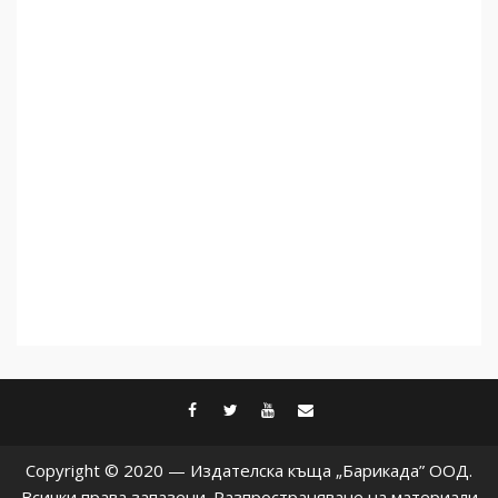
Как се вземат милиони за
чужд труд
5
facebook
twitter
youtube
contact@baric
Copyright © 2020 — Издателска къща „Барикада” ООД.
Всички права запазени. Разпространяване на материали