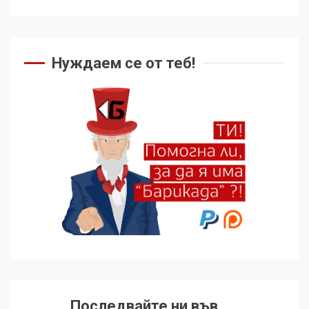
Как се вземат милиони за
чужд труд
Нуждаем се от теб!
5
136 страни в ООН
подкрепиха Куба, България
избра да е сред 30
„въздържали се“
6
Удължаването на „Чат
контрола“ в ЕС е обида за
демокрацията
7
За 100-годишнината на
Фидел Кастро – изкачване
Последвайте ни във