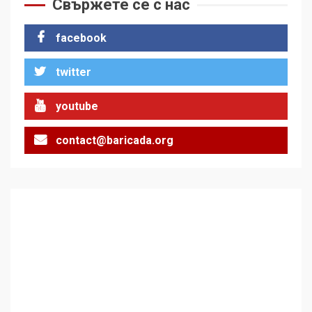
на Черни връх по неговите
Свържете се с нас
стъпки от 1972 г.
1
facebook
twitter
Цената на войната
2
youtube
contact@baricada.org
Аз съм изследовател на
геноцида. Навлизаме в
ужасяваща нова епоха
3
Съединените щати вече
дори не се преструват, че
не подкрепят терористи
4