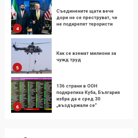
Как се вземат милиони за
чужд труд
5
136 страни в ООН
подкрепиха Куба, България
избра да е сред 30
„въздържали се“
6
Удължаването на „Чат
контрола“ в ЕС е обида за
демокрацията
7
За 100-годишнината на
Фидел Кастро – изкачване