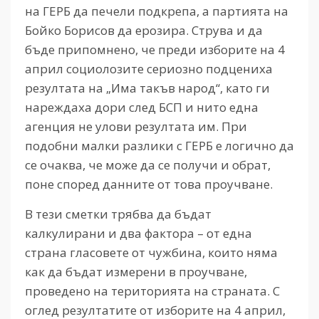
на ГЕРБ да печели подкрепа, а партията на
Бойко Борисов да ерозира. Струва и да
бъде припомнено, че преди изборите на 4
април социолозите сериозно подцениха
резултата на „Има такъв народ“, като ги
нареждаха дори след БСП и нито една
агенция не улови резултата им. При
подобни малки разлики с ГЕРБ е логично да
се очаква, че може да се получи и обрат,
поне според данните от това проучване.
В тези сметки трябва да бъдат
калкулирани и два фактора – от една
страна гласовете от чужбина, които няма
как да бъдат измерени в проучване,
проведено на територията на страната. С
оглед резултатите от изборите на 4 април,