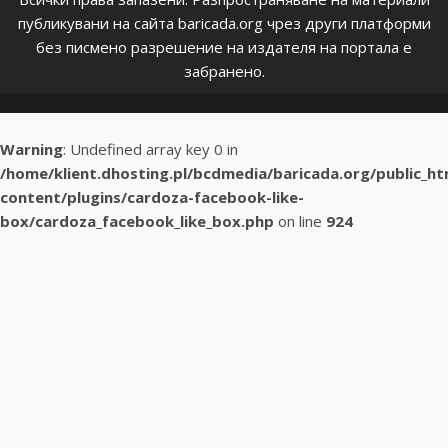
публикувани на сайта baricada.org чрез други платформи
без писмено разрешение на издателя на портала е
забранено.
Warning
: Undefined array key 0 in
/home/klient.dhosting.pl/bcdmedia/baricada.org/public_h
content/plugins/cardoza-facebook-like-
box/cardoza_facebook_like_box.php
on line
924