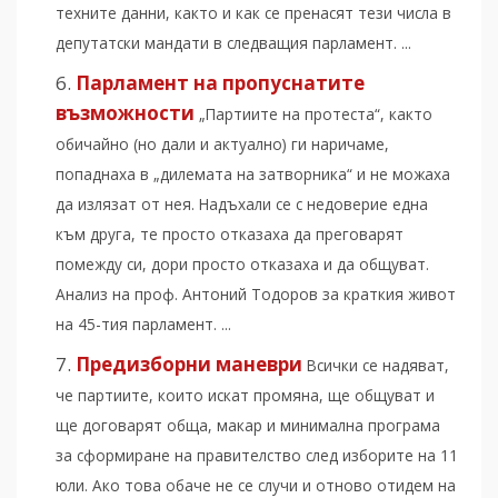
техните данни, както и как се пренасят тези числа в
депутатски мандати в следващия парламент. ...
Парламент на пропуснатите
възможности
„Партиите на протеста“, както
обичайно (но дали и актуално) ги наричаме,
попаднаха в „дилемата на затворника“ и не можаха
да излязат от нея. Надъхали се с недоверие една
към друга, те просто отказаха да преговарят
помежду си, дори просто отказаха и да общуват.
Анализ на проф. Антоний Тодоров за краткия живот
на 45-тия парламент. ...
Предизборни маневри
Всички се надяват,
че партиите, които искат промяна, ще общуват и
ще договарят обща, макар и минимална програма
за сформиране на правителство след изборите на 11
юли. Ако това обаче не се случи и отново отидем на