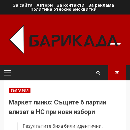
Skip
За сайта
Автори
За контакти
За реклама
Политика относно Бисквитки
to
content
Primary
Menu
БЪЛГАРИЯ
Маркет линкс: Същите 6 партии
влизат в НС при нови избори
Резултатите биха били идентични,