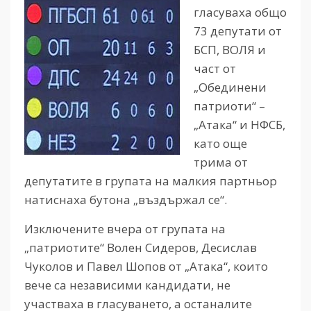
гласуваха общо
73 депутати от
БСП, ВОЛЯ и
част от
„Обединени
патриоти“ –
„Атака“ и НФСБ,
като още
трима от
депутатите в групата на малкия партньор
натиснаха бутона „въздържал се“.
Изключените вчера от групата на
„патриотите“ Волен Сидеров, Десислав
Чуколов и Павел Шопов от „Атака“, които
вече са независими кандидати, не
участваха в гласуването, а останалите