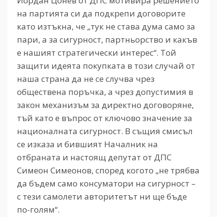
Йордан Цонев от ДПС мотивира решението
на партията си да подкрепи договорите
като изтъкна, че „тук не става дума само за
пари, а за сигурност, партньорство и какъв
е нашият стратегически интерес“. Той
защити идеята покупката в този случай от
наша страна да не се случва чрез
обществена поръчка, а чрез допустимия в
закон механизъм за директно договоряне,
тъй като е въпрос от ключово значение за
националната сигурност. В същия смисъл
се изказа и бившият Началник на
отбраната и настоящ депутат от ДПС
Симеон Симеонов, според когото „не трябва
да бъдем само консуматори на сигурност –
с тези самолети авторитетът ни ще бъде
по-голям“.