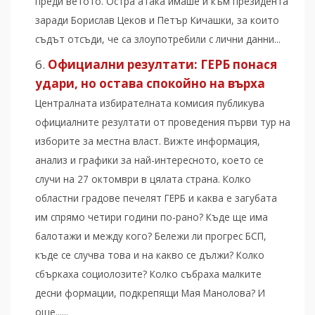
преди ветото. Остра атака имаше и към президента
заради Борислав Цеков и Петър Кичашки, за които
съдът отсъди, че са злоупотребили с лични данни...
Официални резултати: ГЕРБ понася
удари, но остава спокойно на върха
Централната избирателната комисия публикува
официалните резултати от проведения първи тур на
изборите за местна власт. Вижте информация,
анализ и графики за най-интересното, което се
случи на 27 октомври в цялата страна. Колко
областни градове печелят ГЕРБ и каква е загубата
им спрямо четири години по-рано? Къде ще има
балотажи и между кого? Бележи ли прогрес БСП,
къде се случва това и на какво се дължи? Колко
сбъркаха социолозите? Колко събраха малките
десни формации, подкрепящи Мая Манолова? И
още......