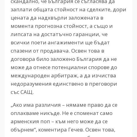
скандално, че България се съгласява да
заплати общата стойност на сделките, дори
цената да надхвърли заложената в
момента прогнозна стойност, а също и
липсата на достатъчно гаранции, че
всички поети ангажименти ще бъдат
спазени от продавача. Освен това в
договора било заложено България да не
може да отнесе потенциални спорове до
международен арбитраж, а да изчиства
недоразумения единствено в преговори
със САЩ.
„Ако има различия – нямаме право да се
оплакваме никъде. Не е споменат само
арменския поп – към него може да се
обърнем“, коментира Гечев. Освен това,