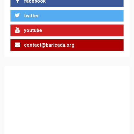
facebook
twitter
Цената на войната
2
youtube
contact@baricada.org
Аз съм изследовател на
геноцида. Навлизаме в
ужасяваща нова епоха
3
Съединените щати вече
дори не се преструват, че
не подкрепят терористи
4
Как се вземат милиони за