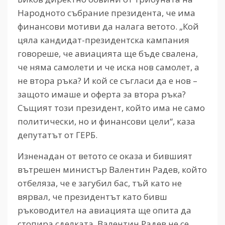
Народното събрание президента, че има
финансови мотиви да налага ветото. „Кой
цяла кандидат-президентска кампания
говореше, че авиацията ще бъде свалена,
че няма самолети и че иска нов самолет, а
не втора ръка? И кой се съгласи да е нов –
защото имаше и оферта за втора ръка?
Същият този президент, който има не само
политически, но и финансови цели“, каза
депутатът от ГЕРБ.
Изненадан от ветото се оказа и бившият
вътрешен министър Валентин Радев, който
отбеляза, че е загубил бас, тъй като не
вярвал, че президентът като бивш
ръководител на авиацията ще опита да
стопира сделката. Валентин Радев не се