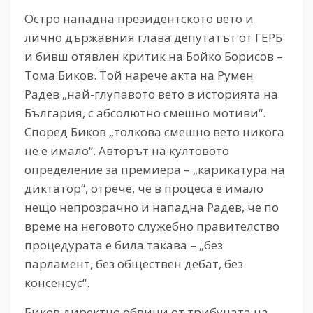
Остро нападна президентското вето и
лично държавния глава депутатът от ГЕРБ
и бивш отявлен критик на Бойко Борисов –
Тома Биков. Той нарече акта на Румен
Радев „най-глупавото вето в историята на
България, с абсолютно смешно мотиви“.
Според Биков „толкова смешно вето никога
не е имало“. Авторът на култовото
определение за премиера – „карикатура на
диктатор“, отрече, че в процеса е имало
нещо непрозрачно и нападна Радев, че по
време на неговото служебно правителство
процедурата е била такава – „без
парламент, без обществен дебат, без
консенсус“.
Биков директно обвини от трибуната на