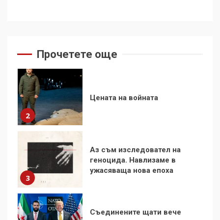
Цената на войната
2
Прочетете още
Аз съм изследовател на
геноцида. Навлизаме в
ужасяваща нова епоха
3
Съединените щати вече
дори не се преструват, че
не подкрепят терористи
4
Как се вземат милиони за