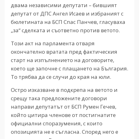
двама независими депутати – бившият
депутат от ДПС Ангел Исаев и избраният с
бюлетината на БСП Спас Панчев, гласуваха
„за“ сделката и съответно против ветото.
Този акт на парламента отваря
окончателно вратата пред фактическия
старт на изпълнението на договорите,
което ще започне с плащането на България.
То трябва да се случи до края на юли.
Остро изказване в подкрепа на ветото и
срещу така предложените договори
направи депутатът от БСП Румен Гечев,
който цитира членове от постигнатите
официални споразумения, с които
опозицията не е съгласна. Според него е