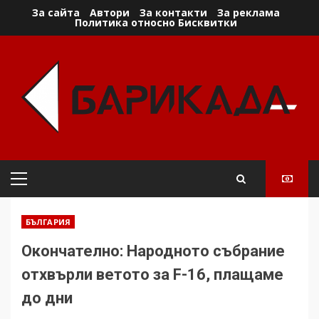
Skip
За сайта
Автори
За контакти
За реклама
Политика относно Бисквитки
to
content
Primary
Menu
БЪЛГАРИЯ
Окончателно: Народното събрание
отхвърли ветото за F-16, плащаме
до дни