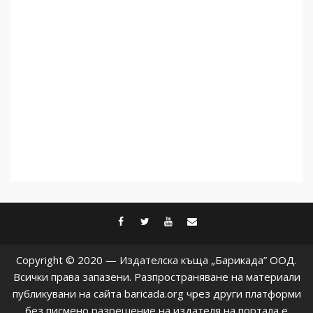
чужд труд
5
facebook
twitter
youtube
contact@baric
Copyright © 2020 — Издателска къща „Барикада” ООД.
Всички права запазени. Разпространяване на материали
публикувани на сайта baricada.org чрез други платформи
без писмено разрешение на издателя на портала е