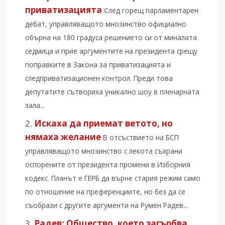
приватизацията
След горещ парламентарен
дебат, управляващото мнозинство официално
обърна на 180 градуса решението си от миналата
седмица и прие аргументите на президента срещу
поправките в Закона за приватизацията и
следприватизационен контрол. Преди това
депутатите сътвориха уникално шоу в пленарната
зала...
Искаха да приемат ветото, но
нямаха желание
В отсъствието на БСП
управляващото мнозинство с лекота съхрани
оспорените от президента промени в Изборния
кодекс. Планът е ГЕРБ да върне стария режим само
по отношение на преференциите, но без да се
съобрази с другите аргументи на Румен Радев...
Радев: Общество, което загърбва