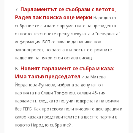
Парламентът се съобрази с ветото,
Радев пак поиска още мерки
Народното
събрание се съгласи с аргументите на президента
относно текстовете срещу спекулата и "невярната"
информация. БСП се закани да напише нов
законопроект, но засега въпросът с огромните
надценки на някои стои остава висящ...
Новият парламент се събра и каза:
Има такъв председател
Ива Митева
Йорданова-Рупчева, избрана за депутат от
партията на Слави Трифонов, оглави 45-тия
парламент, след като получи подкрепата на всички
без ГЕРБ. Как протекоха политическите декларации и
какво казаха представителите на шестте партии в
новото Народно събрание?...