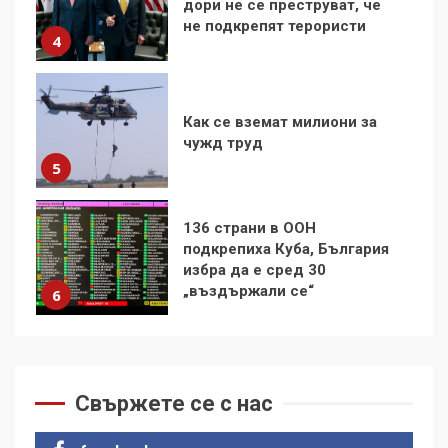
чужд труд
5
136 страни в ООН
подкрепиха Куба, България
избра да е сред 30
„въздържали се“
6
Удължаването на „Чат
контрола“ в ЕС е обида за
демокрацията
7
За 100-годишнината на
Фидел Кастро – изкачване
на Черни връх по неговите
Свържете се с нас
стъпки от 1972 г.
1