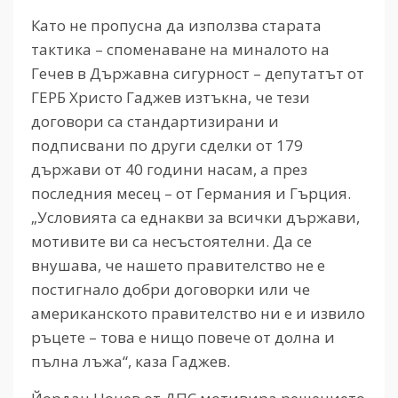
Като не пропусна да използва старата
тактика – споменаване на миналото на
Гечев в Държавна сигурност – депутатът от
ГЕРБ Христо Гаджев изтъкна, че тези
договори са стандартизирани и
подписвани по други сделки от 179
държави от 40 години насам, а през
последния месец – от Германия и Гърция.
„Условията са еднакви за всички държави,
мотивите ви са несъстоятелни. Да се
внушава, че нашето правителство не е
постигнало добри договорки или че
американското правителство ни е и извило
ръцете – това е нищо повече от долна и
пълна лъжа“, каза Гаджев.