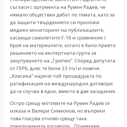
съгласи с аргумента на Румен Радев, че
нямало обществен дебат по темата, като за
да защити твърдението си приложи
медиен мониторинг на публикациите,
касаещи самолетите F-16 и сравнение с
броя на материалите, когато е било прието
решението на експертната група за
закупуването на „Грипен“. Според депутата
от ГЕРБ, днес те били 23 пъти повече.
„Класика“ нарече той процедурата по
ратификация на международни договори
да се случва в едно, вместо в две заседания.
Остро срещу мотивите на Румен Радев се
изказа и Валери Симеонов, но въпреки
това гласува отново срещу така
предложените договори. „Приемаме