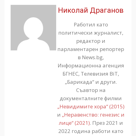
Николай Драганов
Работил като
политически журналист,
редактор и
парламентарен репортер
в News.bg,
Информационна агенция
БГНЕС, Телевизия BiT,
„Барикада“ и други.
Съавтор на
документалните филми
„Невидимите хора“ (2015)
и
„Неравенство: генезис и
лице“ (2021)
. През 2021 и
2022 година работи като