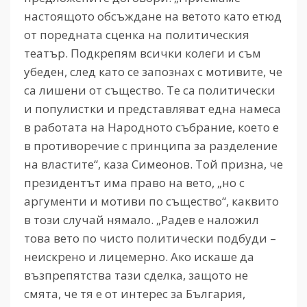
настоящото обсъждане на ветото като етюд
от поредната сценка на политическия
театър. Подкрепям всички колеги и съм
убеден, след като се запознах с мотивите, че
са лишени от същество. Те са политически
и популистки и представляват една намеса
в работата на Народното събрание, което е
в противоречие с принципа за разделение
на властите“, каза Симеонов. Той призна, че
президентът има право на вето, „но с
аргументи и мотиви по същество“, каквито
в този случай нямало. „Радев е наложил
това вето по чисто политически подбуди –
неискрено и лицемерно. Ако искаше да
възпрепятства тази сделка, защото не
смята, че тя е от интерес за България,