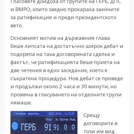
Гласовете дойдоха от групите на ГЕРБ, ДПС
и ВМРО, които заедно прокараха законите
за ратификация и преди президентското
вето.
Основният мотив на държавния глава
беше липсата на достатъчно широк дебат и
подкрепа на така договорената сделка и
фактът, че ратификацията беше приета на
две четения в едно заседание, което е
съкратена процедура. Нов дебат се проведе
и продължи около 2 часа и 30 минути, но
промяна в гласуването на отделните групи
нямаше.
Срещу
договорите в
този им вид