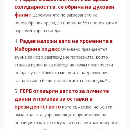
солидарността, се обрича на духовен
фалит
Церемонията по заклеването на
новоизбрания президент не мина без провокации и
парламентарен скандал...
Радев наложи вето на промените в
Изборния кодекс
Очаквано президентът
върна за ново разглеждане поправките, които
станаха причина за последния голям политически
скандал у нас. Какви са мотивите на държавния
глава и каква беше хронологията на скандала? ...
ГЕРБ отхвърли ветото за личните
данни и призова за оставки в
президентството
Като съжалиха, че БСП ги
няма в залата, управляващите припомниха на
опозицията как са гласували по същия законопроект