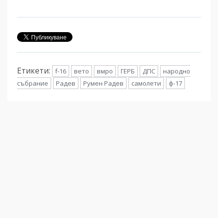
Етикети:
f-16
вето
вмро
ГЕРБ
ДПС
народно
събрание
Радев
Румен Радев
самолети
ф-17