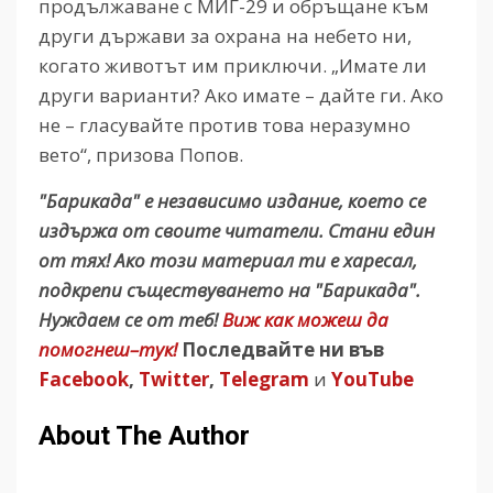
продължаване с МИГ-29 и обръщане към
други държави за охрана на небето ни,
когато животът им приключи. „Имате ли
други варианти? Ако имате – дайте ги. Ако
не – гласувайте против това неразумно
вето“, призова Попов.
"Барикада" е независимо издание, което се
издържа от своите читатели. Стани един
от тях! Ако този материал ти е харесал,
подкрепи съществуването на "Барикада".
Нуждаем се от теб!
Виж как можеш да
помогнеш–тук!
Последвайте ни във
Facebook
,
Twitter
,
Telegram
и
YouTube
About The Author