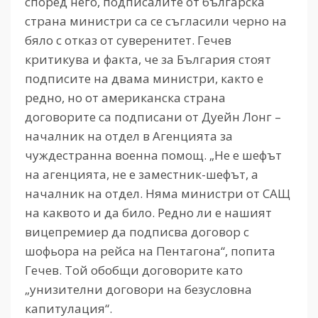
според него, подписалите от българска
страна министри са се съгласили черно на
бяло с отказ от суверенитет. Гечев
критикува и факта, че за България стоят
подписите на двама министри, както е
редно, но от американска страна
договорите са подписани от Дуейн Лонг –
началник на отдел в Агенцията за
чуждестранна военна помощ. „Не е шефът
на агенцията, не е заместник-шефът, а
началник на отдел. Няма министри от САЩ
на каквото и да било. Редно ли е нашият
вицепремиер да подписва договор с
шофьора на рейса на Пентагона“, попита
Гечев. Той обобщи договорите като
„унизителни договори на безусловна
капитулация“.