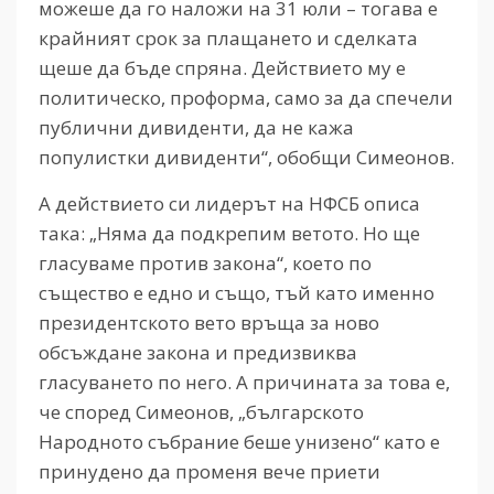
можеше да го наложи на 31 юли – тогава е
крайният срок за плащането и сделката
щеше да бъде спряна. Действието му е
политическо, проформа, само за да спечели
публични дивиденти, да не кажа
популистки дивиденти“, обобщи Симеонов.
А действието си лидерът на НФСБ описа
така: „Няма да подкрепим ветото. Но ще
гласуваме против закона“, което по
същество е едно и също, тъй като именно
президентското вето връща за ново
обсъждане закона и предизвиква
гласуването по него. А причината за това е,
че според Симеонов, „българското
Народното събрание беше унизено“ като е
принудено да променя вече приети