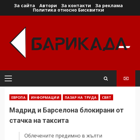
Skip
За сайта
Автори
За контакти
За реклама
Политика относно Бисквитки
to
content
Primary
Menu
ЕВРОПА
ИНФОРМАЦИИ
ПАЗАР НА ТРУДА
СВЯТ
Мадрид и Барселона блокирани от
стачка на таксита
Облечените предимно в жълти