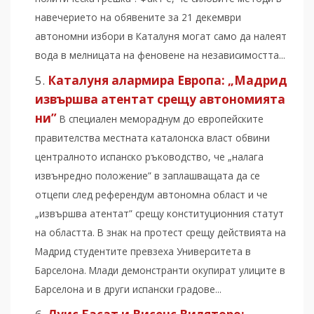
навечерието на обявените за 21 декември
автономни избори в Каталуня могат само да налеят
вода в мелницата на феновене на независимостта...
Каталуня алармира Европа: „Мадрид
извършва атентат срещу автономията
ни”
В специален мемораднум до европейските
правителства местната каталонска власт обвини
централното испанско ръководство, че „налага
извънредно положение” в заплашващата да се
отцепи след референдум автономна област и че
„извършва атентат” срещу конституционния статут
на областта. В знак на протест срещу действията на
Мадрид студентите превзеха Университета в
Барселона. Млади демонстранти окупират улиците в
Барселона и в други испански градове...