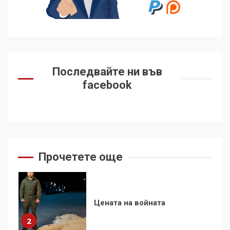
контрола“ в ЕС е обида за
демокрацията
7
За 100-годишнината на
Фидел Кастро – изкачване
Последвайте ни във
на Черни връх по неговите
facebook
стъпки от 1972 г.
1
Цената на войната
2
Прочетете още
Аз съм изследовател на
геноцида. Навлизаме в
ужасяваща нова епоха
3