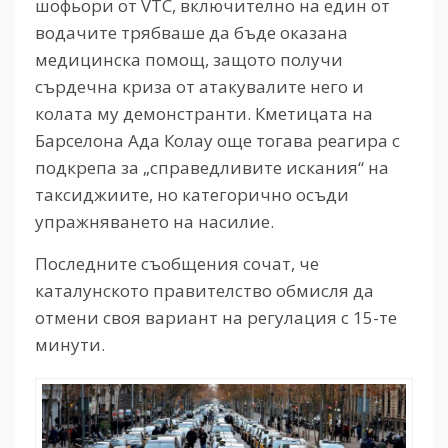
шофьори от
VTC,
включително на един от
водачите трябваше да бъде оказана
медицинска помощ, защото получи
сърдечна криза от атакувалите него и
колата му демонстранти. Кметицата на
Барселона Ада Колау още тогава реагира с
подкрепа за „справедливите искания“ на
таксиджиите, но категорично осъди
упражняването на насилие.
Последните съобщения сочат, че
каталунското правителство обмисля да
отмени своя вариант на регулация с 15-те
минути.