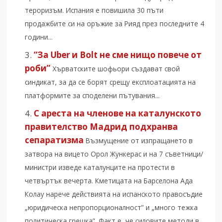
тероризъм. Испания е повишила 30 пъти
продажбите си на оръжие за Рияд през последните 4
години...
“За Uber и Bolt не сме нищо повече от
роби”
Хърватските шофьори създават свой
синдикат, за да се борят срещу експлоатацията на
платформите за споделени пътувания...
С ареста на членове на каталунското
правителство Мадрид подхранва
сепаратизма
Възмущение от изпращането в
затвора на вицето Орол Жункерас и на 7 съветници/
министри изведе каталунците на протести в
четвъртък вечерта. Кметицата на Барселона Ада
Колау нарече действията на испанското правосъдие
„юридическа непропорционалност” и „много тежка
политическа грешка”. Факт е, че силовите методи в