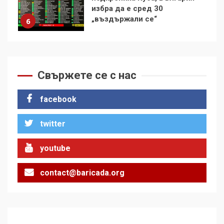
контрола“ в ЕС е обида за
демокрацията
7
За 100-годишнината на
Фидел Кастро – изкачване
на Черни връх по неговите
Свържете се с нас
стъпки от 1972 г.
1
facebook
twitter
Цената на войната
2
youtube
contact@baricada.org
Аз съм изследовател на
геноцида. Навлизаме в
ужасяваща нова епоха
3