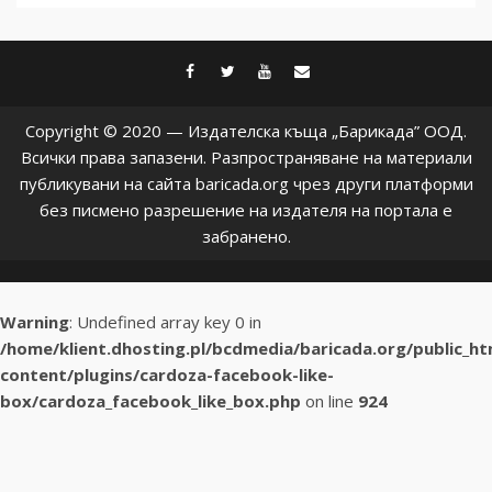
facebook
twitter
youtube
contact@baric
Copyright © 2020 — Издателска къща „Барикада” ООД.
Всички права запазени. Разпространяване на материали
публикувани на сайта baricada.org чрез други платформи
без писмено разрешение на издателя на портала е
забранено.
Warning
: Undefined array key 0 in
/home/klient.dhosting.pl/bcdmedia/baricada.org/public_h
content/plugins/cardoza-facebook-like-
box/cardoza_facebook_like_box.php
on line
924