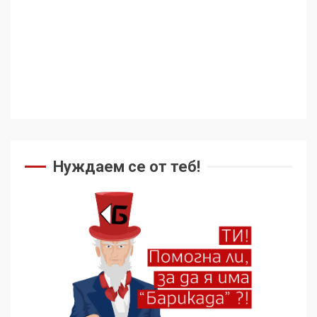
Съединените щати вече
дори не се преструват, че
не подкрепят терористи
4
Как се вземат милиони за
чужд труд
Нуждаем се от теб!
5
136 страни в ООН
подкрепиха Куба, България
избра да е сред 30
„въздържали се“
6
Удължаването на „Чат