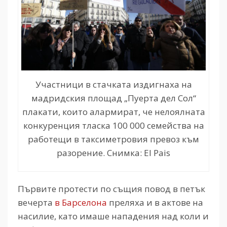
Участници в стачката издигнаха на
мадридския площад „Пуерта дел Сол“
плакати, които алармират, че нелоялната
конкуренция тласка 100 000 семейства на
работещи в таксиметровия превоз към
разорение. Снимка: El Pais
Първите протести по същия повод в петък
вечерта
в Барселона
преляха и в актове на
насилие, като имаше нападения над коли и