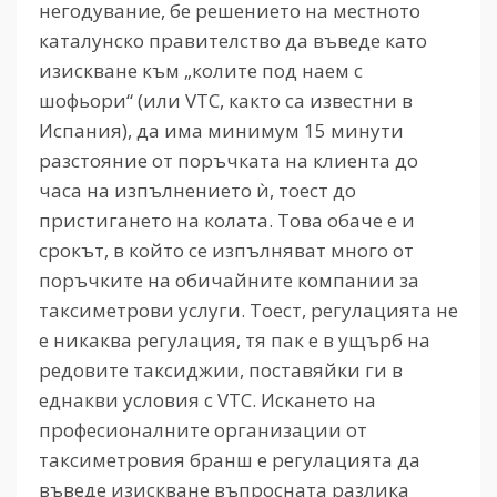
негодувание, бе решението на местното
каталунско правителство да въведе като
изискване към „колите под наем с
шофьори“ (или
VTC,
както са известни в
Испания), да има минимум 15 минути
разстояние от поръчката на клиента до
часа на изпълнението ѝ, тоест до
пристигането на колата. Това обаче е и
срокът, в който се изпълняват много от
поръчките на обичайните компании за
таксиметрови услуги. Тоест, регулацията не
е никаква регулация, тя пак е в ущърб на
редовите таксиджии, поставяйки ги в
еднакви условия с
VTC.
Искането на
професионалните организации от
таксиметровия бранш е регулацията да
въведе изискване въпросната разлика