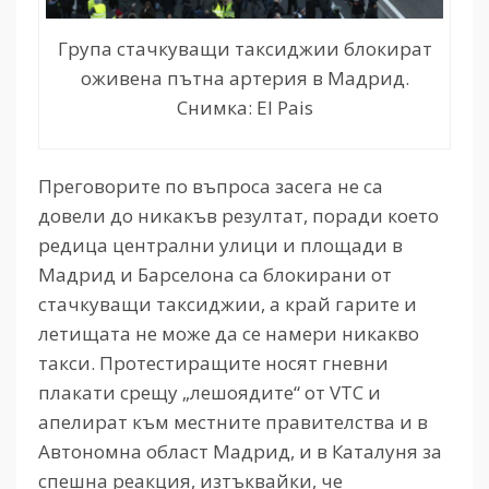
Група стачкуващи таксиджии блокират
оживена пътна артерия в Мадрид.
Снимка: El Pais
Преговорите по въпроса засега не са
довели до никакъв резултат, поради което
редица централни улици и площади в
Мадрид и Барселона са блокирани от
стачкуващи таксиджии, а край гарите и
летищата не може да се намери никакво
такси. Протестиращите носят гневни
плакати срещу „лешоядите“ от
VTC
и
апелират към местните правителства и в
Автономна област Мадрид, и в Каталуня за
спешна реакция, изтъквайки, че