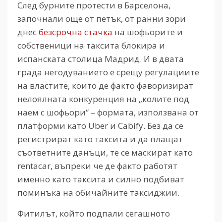
След бурните протести в Барселона,
започнали още от петък, от ранни зори
днес
безсрочна стачка
на шофьорите и
собственици на таксита блокира и
испанската столица Мадрид. И в двата
града негодуванието е срещу регулациите
на властите, които де факто фаворизират
нелоялната конкуренция на „колите под
наем с шофьори“ – формата, използвана от
платформи като
Uber
и
Cabify.
Без да се
регистрират като таксита и да плащат
съответните данъци, те се маскират като
rentacar,
въпреки че де факто работят
именно като таксита и силно подбиват
поминъка на обичайните таксиджии.
Фитилът, който подпали сегашното