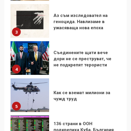
Съединените щати вече
дори не се преструват, че
не подкрепят терористи
4
Как се вземат милиони за
чужд труд
5
136 страни в ООН
подкрепиха Куба, България
избра да е сред 30
„въздържали се“
6
Удължаването на „Чат