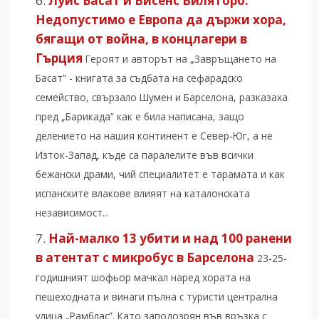
Луис Басат и Висенс Виляторо:
Недопустимо е Европа да държи хора,
бягащи от война, в концлагери в
Гърция
Героят и авторът на „Завръщането на
Басат” - книгата за съдбата на сефарадско
семейство, свързало Шумен и Барселона, разказаха
пред „Барикада” как е била написана, защо
делението на нашия континент е Север-Юг, а не
Изток-Запад, къде са паралелите във всички
бежански драми, чий специалитет е тарамата и как
испанските влакове влияят на каталонската
независимост...
Най-малко 13 убити и над 100 ранени
в атентат с микробус в Барселона
23-25-
годишният шофьор мачкал наред хората на
пешеходната и винаги пълна с туристи централна
улица „Рамблас”. Като заподозрян във връзка с