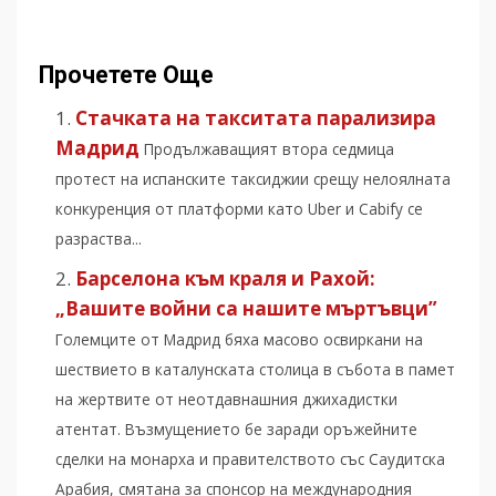
Прочетете Още
Стачката на такситата парализира
Мадрид
Продължаващият втора седмица
протест на испанските таксиджии срещу нелоялната
конкуренция от платформи като Uber и Cabify се
разраства...
Барселона към краля и Рахой:
„Вашите войни са нашите мъртъвци”
Големците от Мадрид бяха масово освиркани на
шествието в каталунската столица в събота в памет
на жертвите от неотдавнашния джихадистки
атентат. Възмущението бе заради оръжейните
сделки на монарха и правителството със Саудитска
Арабия, смятана за спонсор на международния