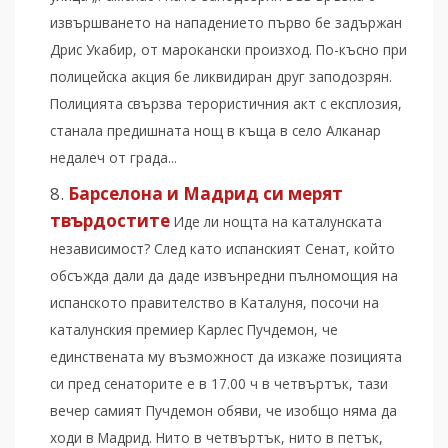
извършването на нападението първо бе задържан
Дрис Укабир, от марокански произход. По-късно при
полицейска акция бе ликвидиран друг заподозрян.
Полицията свързва терористичния акт с експлозия,
станала предишната нощ в къща в село Алканар
недалеч от града...
Барселона и Мадрид си мерят
твърдостите
Иде ли нощта на каталунската
независимост? След като испанският Сенат, който
обсъжда дали да даде извънредни пълномощия на
испанското правителство в Каталуня, посочи на
каталунския премиер Карлес Пучдемон, че
единствената му възможност да изкаже позицията
си пред сенаторите е в 17.00 ч в четвъртък, тази
вечер самият Пучдемон обяви, че изобщо няма да
ходи в Мадрид. Нито в четвъртък, нито в петък,