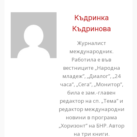
Къдринка
Къдринова
Журналист
международник.
Работила е във
вестниците „Народна
младеж”, „Диалог”, „24
часа”, „Сега”, „Монитор”,
била е зам.-главен
редактор на сп. „Тема” и
редактор международни
новини в програма
„Хоризонт” на БНР. Автор
на три книги.