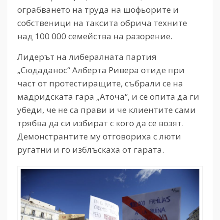
ограбването на труда на шофьорите и
собственици на таксита обрича техните
над 100 000 семейства на разорение.
Лидерът на либералната партия
„Сюдаданос“ Алберта Ривера отиде при
част от протестиращите, събрали се на
мадридската гара „Аточа“, и се опита да ги
убеди, че не са прави и че клиентите сами
трябва да си избират с кого да се возят.
Демонстрантите му отговориха с люти
ругатни и го изблъскаха от гарата.