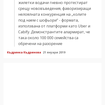
жилетки водачи гневно протестират
срещу нововъведения, фаворизиращи
нелоялната конкуренция на „колите
под наем с шофьори“ - формата,
използвана от платформи като Uber и
Cabify. Демонстрантите алармират, че
така около 100 000 семейства са
обречени на разорение
Къдринка Къдринова
21 януари 2019