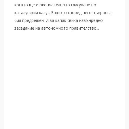
когато ще е окончателното гласуване по
каталунския казус. Защото според него въпросът
бил предрешен. И за капак свика извънредно
заседание на автономното правителство...