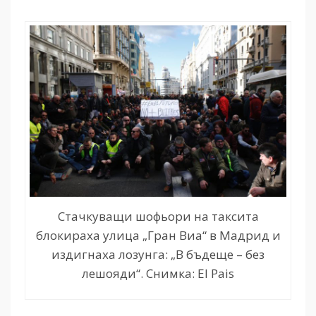
Стачкуващи шофьори на таксита
блокираха улица „Гран Виа“ в Мадрид и
издигнаха лозунга: „В бъдеще – без
лешояди“. Снимка: El Pais