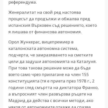
референдума.
Женералитат на свой ред настоява
процесът да продължи и обжалва пред
испанския Върховен съд решението, което
я лишава от финансова автономия.
Орол Жункерас, вицепремиер в
каталонската автономна система,
подчерта, че замразяването на сметките
цели да задуши автономията на Каталуня.
При това такова решение може да бъде
взето само чрез прилагане на член 155
конституцията (тя е приета през 1978 г., 2
години след смъртта на диктатора Франко,
а въпросният член развързва ръцете на
Мадрид да действа с всички методи, ако
някоя от автономиите откаже да спазва