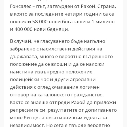
Гонсалес – път, затвърден от Рахой. Страна,
в която за последните четири години са се
появили 58 000 нови богаташи и 1 милион
и 400 000 нови бедняци.
В случай, че гласуването бъде напълно
забранено с насилствени действия на
държавата, много е вероятно вътрешното
положение да се влоши и да се наложи
наистина извънредно положение,
полицейски час и други агресивни
действия с оглед очаквания логичен
отговор на каталонското гражданство.
Както се знаеше отпреди Рахой да приложи
репресиите си, резултатите от допитването
може би ще са негативни към идеята за
независимост. Но сега е твърде вероятно