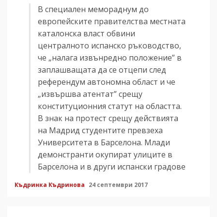
В специален мемораднум до
европейските правителства местната
каталонска власт обвини
централното испанско ръководство,
че „налага извънредно положение” в
заплашващата да се отцепи след
референдум автономна област и че
„извършва атентат” срещу
конституционния статут на областта.
В знак на протест срещу действията
на Мадрид студентите превзеха
Университета в Барселона. Млади
демонстранти окупират улиците в
Барселона и в други испански градове
Къдринка Къдринова
24 септември 2017