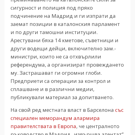
сигурност и полиция под пряко
подчинение на Мадрид и ги изпрати да
заемат позиции в каталонския парламент
и по други тамошни институции.
Арестувани бяха 14 кметове, съветници и
други водещи дейци, включително зам.-
министри, които не са отхвърлили
референдума, а организират провеждането
му. Застрашават ги огромни глоби.
Предприети са операции за контрол и
сплашване и в различни медии,
публикували материал за допитването.
На свой ред местната власт в Барселона
със
специален меморандум алармира
правителствата в Европа
, че централното
ръководство в Мадрид „извършва атентат”