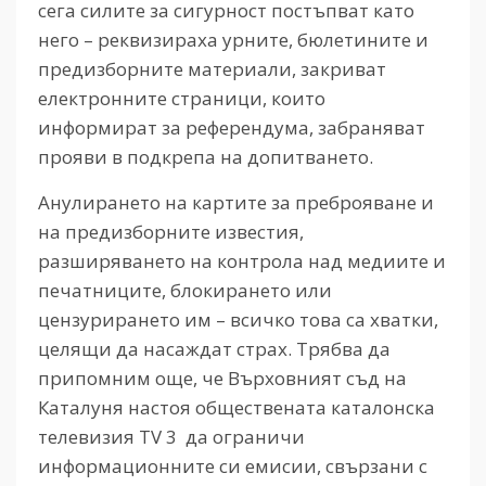
сега силите за сигурност постъпват като
него – реквизираха урните, бюлетините и
предизборните материали, закриват
електронните страници, които
информират за референдума, забраняват
прояви в подкрепа на допитването.
Анулирането на картите за преброяване и
на предизборните известия,
разширяването на контрола над медиите и
печатниците, блокирането или
цензурирането им – всичко това са хватки,
целящи да насаждат страх. Трябва да
припомним още, че Върховният съд на
Каталуня настоя обществената каталонска
телевизия TV 3 да ограничи
информационните си емисии, свързани с