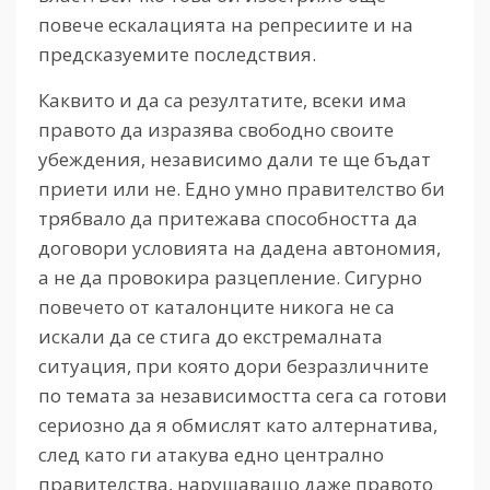
повече ескалацията на репресиите и на
предсказуемите последствия.
Каквито и да са резултатите, всеки има
правото да изразява свободно своите
убеждения, независимо дали те ще бъдат
приети или не. Едно умно правителство би
трябвало да притежава способността да
договори условията на дадена автономия,
а не да провокира разцепление. Сигурно
повечето от каталонците никога не са
искали да се стига до екстремалната
ситуация, при която дори безразличните
по темата за независимостта сега са готови
сериозно да я обмислят като алтернатива,
след като ги атакува едно централно
правителства, нарушаващо даже правото