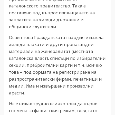
каталонското правителство. Така е
поставено под въпрос изплащането на
заплатите на хиляди държавни и
общински служители.
Освен това Гражданската гвардия е иззела
хиляди плакати и други пропагандни
материали на Женералитат (местната
каталонска власт), списъци по избирателни
секции, преброителни карти и т.н. Всичко
това – под формата на регистриране на
разпространителски фирми, печатници и
медии. Има и извършени произволни
арести.
Не е никак трудно всичко това да върне
спомена за фашисткия режим, след като