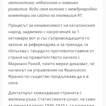
геополитика, педагогика и човешко
развитие. Води своя колонка с международни
коментари на сайта на телевизия RT.
Процесът за независимост на каталонския
народ, задвижен с насрочения за 1
октомври вот и със съпровождащите го
закони за референдума и за прехода, се
сблъсква с твърдото противопоставяне от
страна на правителството начело с
Мариано Рахой, чиито мерки доказват, че
начинът на управление на Франсиско
Франко по същество продължава да е в
сила.
Диктаторът командваше страната с
желязна ръка. Статистиките сочат, че само
за периода около 1936-1943 г. са загинали