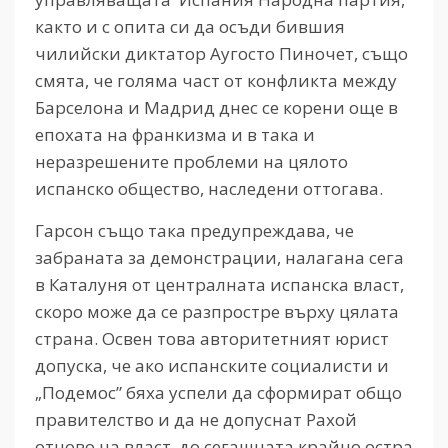
както и с опита си да осъди бившия
чилийски диктатор Аугосто Пиночет, също
смята, че голяма част от конфликта между
Барселона и Мадрид днес се корени още в
епохата на франкизма и в така и
неразрешените проблеми на цялото
испанско общество, наследени оттогава.
Гарсон също така предупреждава, че
забраната за демонстрации, налагана сега
в Каталуня от централната испанска власт,
скоро може да се разпростре върху цялата
страна. Освен това авторитетният юрист
допуска, че ако испанските социалисти и
„Подемос” бяха успели да сформират общо
правителство и да не допуснат Рахой
отново на власт, до сегашната крайно остра