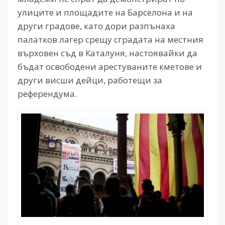
улиците и площадите на Барселона и на
други градове, като дори разпънаха
палатков лагер срещу сградата на местния
върховен съд в Каталуня, настоявайки да
бъдат освободени арестуваните кметове и
други висши дейци, работещи за
референдума.