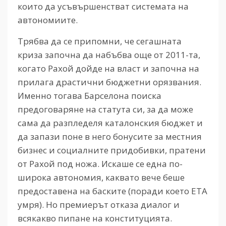
които да усъвършенстват системата на
автономиите.
Трябва да се припомни, че сегашната
криза започна да набъбва още от 2011-та,
когато Рахой дойде на власт и започна на
прилага драстични бюджетни орязвания.
Именно тогава Барселона поиска
предоговаряне на статута си, за да може
сама да разпледеля каталонския бюджет и
да запази поне в него бонусите за местния
бизнес и социалните придобивки, пратени
от Рахой под ножа. Искаше се една по-
широка автономия, каквато вече беше
предоставена на баските (поради което ЕТА
умря). Но премиерът отказа диалог и
всякакво пипане на конституцията.