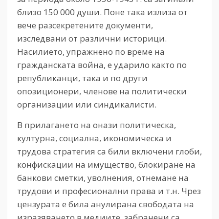
близо 150 000 души. Поне така излиза от
вече разсекретените документи,
изследвани от различни историци.
Насилието, упражнено по време на
гражданската война, е ударило както по
републиканци, така и по други
опозиционери, членове на политически
организации или синдикалисти.
В прилагането на онази политическа,
културна, социална, икономическа и
трудова стратегия са били включени глоби,
конфискации на имущество, блокиране на
банкови сметки, уволнения, отнемане на
трудови и професионални права и т.н. Чрез
цензурата е била анулирана свободата на
изразяването в медиите, забранени са