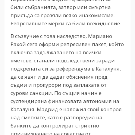
били събранията, затвор или смъртна
присъда са грозяли всяко инакомислие.
Репресивните мерки са били всекидневие.
В съзвучие с това наследство, Мариано
Рахой сега оформи репресивен пакет, който
включва задължаването на всички
кметове, станали подследствени заради
подкрепата си за референдума в Каталуня,
да се явят и да дадат обяснения пред
съдии и прокурори под заплахата от
сурови санкции. По същия начин е
суспендирана финансовата автономия на
Каталуня. Мадрид е наложил свой контрол
над сметките, като е разпоредил на
банките да контролират стриктно
придвижването на средства от