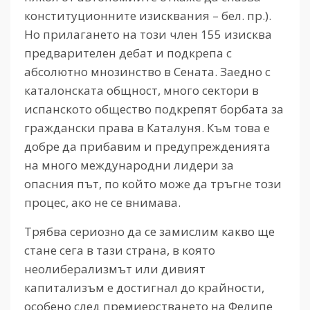
конституционните изисквания – бел. пр.).
Но прилагането на този член 155 изисква
предварителен дебат и подкрепа с
абсолютно мнозинство в Сената. Заедно с
каталонската общност, много сектори в
испанското общество подкрепят борбата за
граждански права в Каталуня. Към това е
добре да прибавим и предупрежденията
на много международни лидери за
опасния път, по който може да тръгне този
процес, ако не се внимава.
Трябва сериозно да се замислим какво ще
стане сега в тази страна, в която
неолиберализмът или дивият
капитализъм е достигнал до крайности,
особено след премиерстването на Фелипе