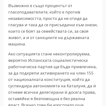
Възможно е също процентът от
гласоподавателите, който е против
независимостта, просто да не отиде да
гласува и така да се присъедини към онези,
които се боят за семействата си, за своя
живот, а и от санкциите на държавната
машина.
Ако ситуацията стане неконтролируема,
вероятно Испанската социалистическа
работническа партия ще бъде привлечена,
за да подкрепи активирането на член 155
от националната конституция, който да
суспендира автономията на Каталуня, да ѝ
отнеме всички делегирани ѝ досега права,
оставяйки я безпомощна е без реална
власт. Всичко това би изострило още