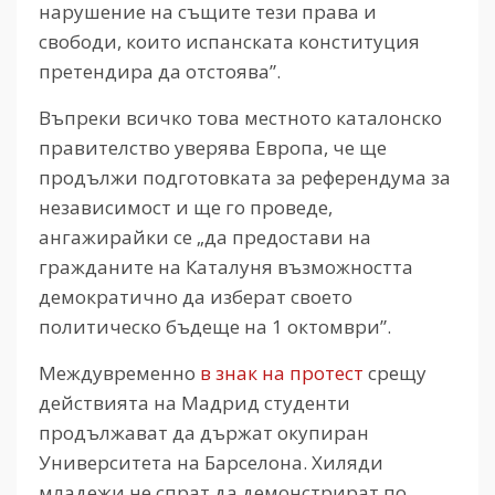
нарушение на същите тези права и
свободи, които испанската конституция
претендира да отстоява”.
Въпреки всичко това местното каталонско
правителство уверява Европа, че ще
продължи подготовката за референдума за
независимост и ще го проведе,
ангажирайки се „да предостави на
гражданите на Каталуня възможността
демократично да изберат своето
политическо бъдеще на 1 октомври”.
Междувременно
в знак на протест
срещу
действията на Мадрид студенти
продължават да държат окупиран
Университета на Барселона. Хиляди
младежи не спрат да демонстрират по