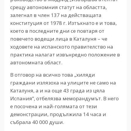
срещу автономния статут на областта,
залегнал в член 137 на действащата
конституция от 1978 г. Изтъкнато е и това,
което в последните дни се повтаря от
повечето водещи лица в Каталуня – че
ходовете на испанското правителство на
практика налагат извънредно положение в
автономната област.
В отговор на всичко това „хиляди
граждани излязоха на улиците не само на
Каталуня, а и на още 43 града из цяла
Испания”, отбелязва меморандумът. В него
е посочена и най-голямата от тези
демонстрации, продължила 14 часа и
събрала 40 000 души.