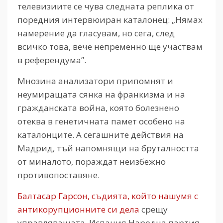
телевизиите се чува следната реплика от
поредния интервюиран каталонец: „Нямах
намерение да гласувам, но сега, след
всичко това, вече непременно ще участвам
в референдума”.
Мнозина анализатори припомнят и
неумиращата сянка на франкизма и на
гражданската война, която болезнено
отеква в генетичната памет особено на
каталонците. А сегашните действия на
Мадрид, тъй напомнящи на бруталността
от миналото, пораждат неизбежно
противопоставяне.
Балтасар Гарсон, съдията, който нашумя с
антикорупционните си дела
срещу
управляващата Испания Народна партия,