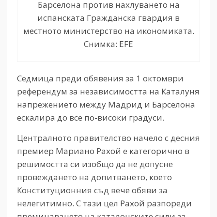
Барселона против нахлуването на
испанската Гражданска гвардия в
местното министерство на икономиката.
Снимка: EFE
Седмица преди обявения за 1 октомври
референдум за независимостта на Каталуня
напрежението между Мадрид и Барселона
ескалира до все по-високи градуси.
Централното правителство начело с десния
премиер Мариано Рахой е категорично в
решимостта си изобщо да не допусне
провеждането на допитването, което
Конституционния съд вече обяви за
нелегитимно. С тази цел Рахой разпореди
преминаването на каталонските сили за