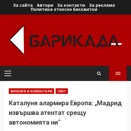
Skip
За сайта
Автори
За контакти
За реклама
Политика относно Бисквитки
to
content
Primary
Menu
МНЕНИЯ И КОМЕНТАРИ
СВЯТ
Каталуня алармира Европа: „Мадрид
извършва атентат срещу
автономията ни”