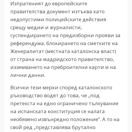
Изпратеният до европейските
правителства документ изтъква като
недопустими полицейските действия
срещу медии и журналисти,
суспендирането на предизборни прояви за
референдума, блокирането на сметките на
Женералитат (местната каталонска власт)
от страна на мадридското правителство,
изземването на преброителни карти и на
лични данни.
Всички тези мерки според каталонското
ръководство водят до това, че „под
претекста на едно ограничено тълкувание
на испанската конституция се налага
необявено извънредно положение”. А то на
свой ред „представлява брутално