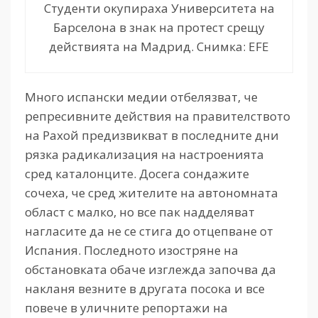
Студенти окупираха Университета на
Барселона в знак на протест срещу
действията на Мадрид. Снимка: EFE
Много испански медии отбелязват, че
репресивните действия на правителството
на Рахой предизвикват в последните дни
рязка радикализация на настроенията
сред каталонците. Досега сондажите
сочеха, че сред жителите на автономната
област с малко, но все пак надделяват
нагласите да не се стига до отцепване от
Испания. Последното изостряне на
обстановката обаче изглежда започва да
накланя везните в другата посока и все
повече в уличните репортажи на