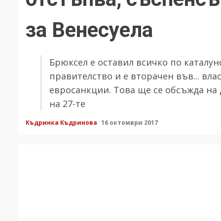
за Венесуела
Брюксел е оставил всичко по каталун
правителство и е вторачен във... влас
евросанкции. Това ще се обсъжда н
на 27-те
Къдринка Къдринова
16 октомври 2017