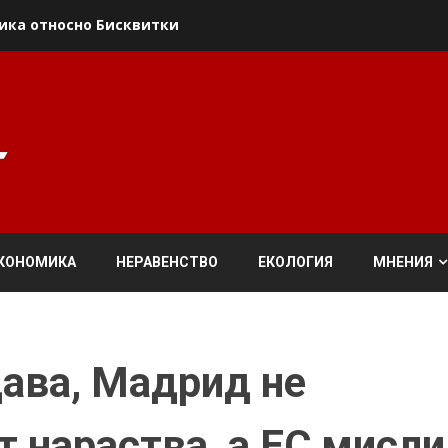
×
ика относно Бисквитки
Allow
КОНОМИКА
НЕРАВЕНСТВО
ЕКОЛОГИЯ
МНЕНИЯ
дава, Мадрид не
т нараства, а ЕС мисли