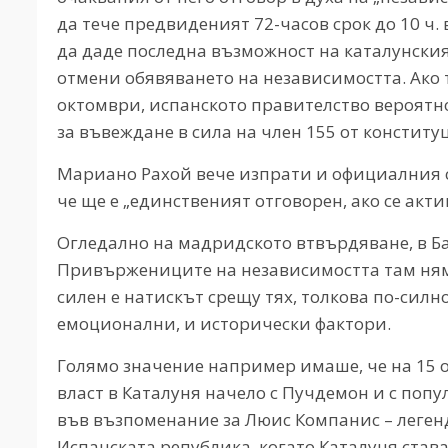
да тече предвиденият 72-часов срок до 10 ч. 
да даде последна възможност на каталунския 
отмени обявяването на независимостта. Ако то
октомври, испанското правителство вероятно
за въвеждане в сила на член 155 от конститу
Мариано Рахой вече изпрати и официалния с
че ще е „единственият отговорен, ако се акти
Огледално на мадридското втвърдяване, в Ба
Привържениците на независимостта там няма
силен е натискът срещу тях, толкова по-силн
емоционални, и исторически фактори.
Голямо значение например имаше, че на 15
власт в Каталуня начело с Пучдемон и с поп
във възпоменание за Люис Компанис – леген
Испанската република, когато Каталуня став