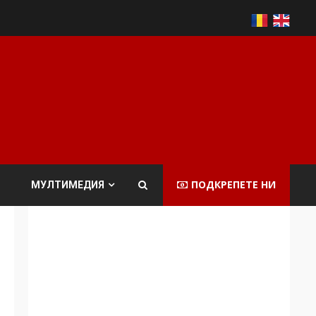
Аз съм изследовател
на геноцида.
Навлизаме в
ужасяваща нова
3
епоха
Съединените щати
вече дори не се
ПОДКРЕПЕТЕ НИ
МУЛТИМЕДИЯ
преструват, че не
подкрепят терористи
4
Как се вземат
милиони за чужд
труд
5