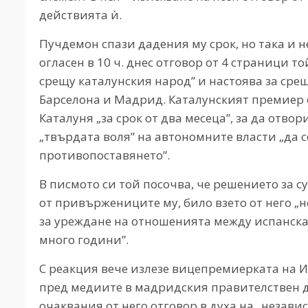
действията ѝ.
Пучдемон спази дадения му срок, но така и 
огласен в 10 ч. днес отговор от 4 страници 
срещу каталунския народ” и настоява за сре
Барселона и Мадрид. Каталунският премиер о
Каталуня „за срок от два месеца”, за да отв
„твърдата воля” на автономните власти „да с
противопоставянето”.
В писмото си той посочва, че решението за 
от привържениците му, било взето от него „н
за уреждане на отношенията между испанска
много години”.
С реакция вече излезе вицепремиерката на И
пред медиите в мадридския правителствен дв
очаквания от него отговор в духа на „независ