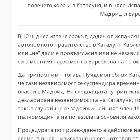
повечето хора и в Каталуня, и в цяла Ис
Мадрид и Барсе
В 10 ч. днес изтече срокът, даден от испан
автономното правителство в Каталуня Карлес 
или „не” дали е провъзгласил или не незави
си в местния парламент в Барселона на 10 о
Да припомним – тогава Пучдемон обяви Ката
че тази независимост се суспендира временно
власти в Мадрид. На следващата сутрин испа
декларирана независимостта на Каталуня, то
такъв случай ще се задвижи нейният член 15
пълномощията на погазилата основния закон
Процедурата по привеждането в действие на
елемент в нея – изискване на ясен отговор о