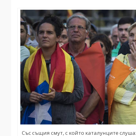
Със същия смут, с който каталунците слуша