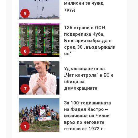
България избра да е
сред 30 „въздържали
6
се“
Удължаването на
„Чат контрола“ в ЕС е
обида за
демокрацията
7
За 100-годишнината
на Фидел Кастро –
изкачване на Черни
връх по неговите
1
стъпки от 1972 г.
Цената на войната
2