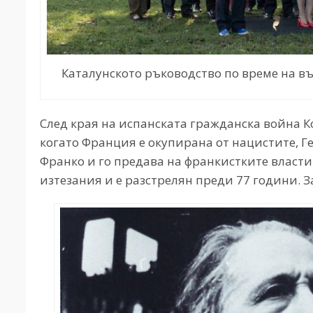
Каталунското ръководство по време на въ
След края на испанската гражданска война К
когато Франция е окупирана от нацистите, Ге
Франко и го предава на франкистките власти
изтезания и е разстрелян преди 77 години. З