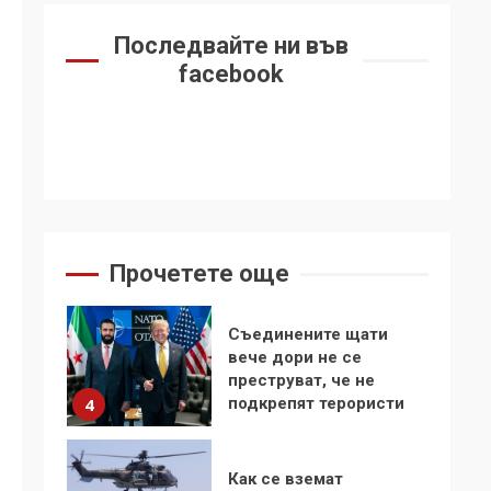
2
Последвайте ни във
Аз съм изследовател
facebook
на геноцида.
Навлизаме в
ужасяваща нова
3
епоха
Съединените щати
вече дори не се
преструват, че не
подкрепят терористи
4
Прочетете още
Как се вземат
милиони за чужд
труд
5
136 страни в ООН
подкрепиха Куба,