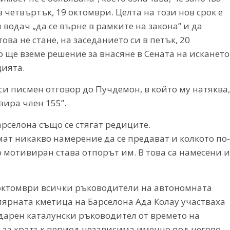
в четвъртък, 19 октомври. Целта на този нов срок е
водач „да се върне в рамките на закона” и да
ва не стане, на заседанието си в петък, 20
 ще вземе решение за внасяне в Сената на искането
цията.
и писмен отговор до Пучдемон, в който му натяква,
вира член 155”.
рселона също се стягат редиците.
т никакво намерение да се предават и колкото по-
о мотивиран става отпорът им. В това са намесени и
 октомври всички ръководители на автономната
улярната кметица на Барселона Ада Колау участваха
дарен каталунски ръководител от времето на
а за кратък период независима именно под негово