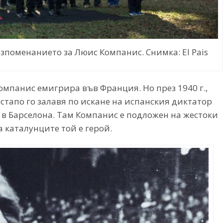
зпоменанието за Люис Компанис. Снимка: El Pais
омпанис емигрира във Франция. Но през 1940 г.,
стапо го залавя по искане на испанския диктатор
 в Барселона. Там Компанис е подложен на жестоки
а каталунците той е герой.