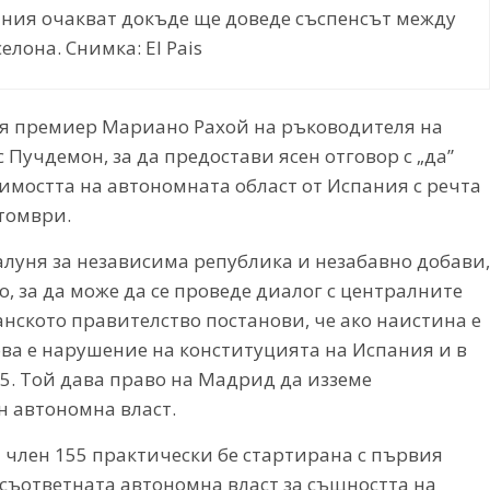
пания очакват докъде ще доведе съспенсът между
лона. Снимка: El Pais
ския премиер Мариано Рахой на ръководителя на
Пучдемон, за да предостави ясен отговор с „да”
симостта на автономната област от Испания с речта
ктомври.
луня за независима република и незабавно добави,
, за да може да се проведе диалог с централните
нското правителство постанови, че ако наистина е
ва е нарушение на конституцията на Испания и в
5. Той дава право на Мадрид да изземе
 автономна власт.
 член 155 практически бе стартирана с първия
т съответната автономна власт за същността на