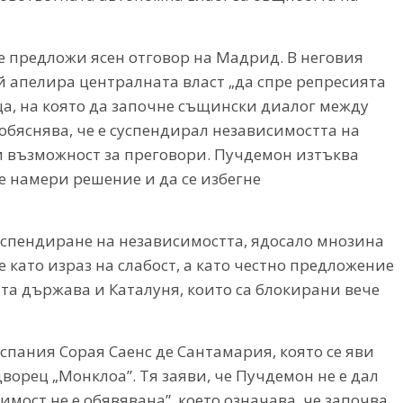
не предложи ясен отговор на Мадрид. В неговия
той апелира централната власт „да спре репресията
ща, на която да започне същински диалог между
бяснява, че е суспендирал независимостта на
ори възможност за преговори. Пучдемон изтъква
е намери решение и да се избегне
суспендиране на независимостта, ядосало мнозина
е като израз на слабост, а като честно предложение
та държава и Каталуня, които са блокирани вече
спания Сорая Саенс де Сантамария, която се яви
орец „Монклоа”. Тя заяви, че Пучдемон не е дал
имост не е обявявана”, което означава, че започва